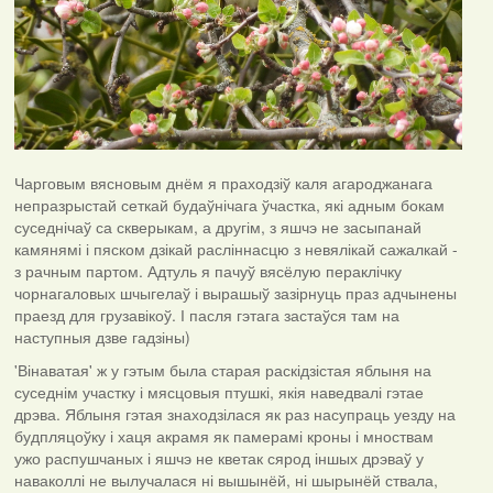
Чарговым вясновым днём я праходзіў каля агароджанага
непразрыстай сеткай будаўнічага ўчастка, які адным бокам
суседнічаў са скверыкам, а другім, з яшчэ не засыпанай
камянямі і пяском дзікай расліннасцю з невялікай сажалкай -
з рачным партом. Адтуль я пачуў вясёлую пераклічку
чорнагаловых шчыгелаў і вырашыў зазірнуць праз адчынены
праезд для грузавікоў. І пасля гэтага застаўся там на
наступныя дзве гадзіны)
'Вінаватая' ж у гэтым была старая раскідзістая яблыня на
суседнім участку і мясцовыя птушкі, якія наведвалі гэтае
дрэва. Яблыня гэтая знаходзілася як раз насупраць уезду на
будпляцоўку і хаця акрамя як памерамі кроны і мноствам
ужо распушчаных і яшчэ не кветак сярод іншых дрэваў у
наваколлі не вылучалася ні вышынёй, ні шырынёй ствала,