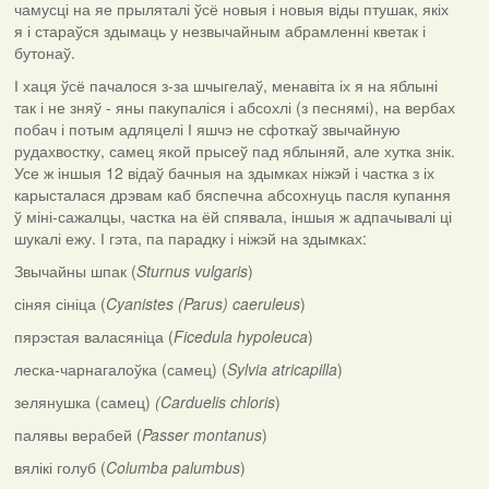
чамусці на яе прыляталі ўсё новыя і новыя віды птушак, якіх
я і стараўся здымаць у незвычайным абрамленні кветак і
бутонаў.
І хаця ўсё пачалося з-за шчыгелаў, менавіта іх я на яблыні
так і не зняў - яны пакупаліся і абсохлі (з песнямі), на вербах
побач і потым адляцелі І яшчэ не сфоткаў звычайную
рудахвостку, самец якой прысеў пад яблыняй, але хутка знік.
Усе ж іншыя 12 відаў бачныя на здымках ніжэй і частка з іх
карысталася дрэвам каб бяспечна абсохнуць пасля купання
ў міні-сажалцы, частка на ёй спявала, іншыя ж адпачывалі ці
шукалі ежу. І гэта, па парадку і ніжэй на здымках:
Звычайны шпак (
Sturnus vulgaris
)
сіняя сініца (
Cyanistes (Parus) caeruleus
)
пярэстая валасяніца (
Ficedula hypoleuca
)
леска-чарнагалоўка (самец) (
Sylvia atricapilla
)
зелянушка (самец)
(Carduelis chloris
)
палявы верабей (
Passer montanus
)
вялікі голуб (
Columba palumbus
)