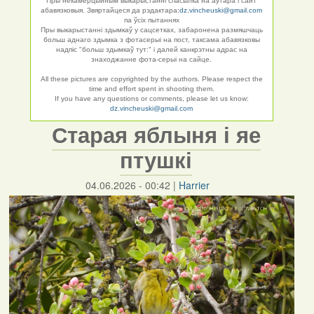
Пры некамерцыйным выкарыстанні спасылка на аўтара і сайт
абавязковыя. Звяртайцеся да рэдактара:
dz.vincheuski@gmail.com
па ўсіх пытаннях
Пры выкарыстанні здымкаў у сацсетках, забаронена размяшчаць
больш аднаго здымка з фотасерыі на пост, таксама абавязковы
надпіс "больш здымкаў тут:" і далей канкрэтны адрас на
знаходжанне фота-серыі на сайце.
All these pictures are copyrighted by the authors. Please respect the
time and effort spent in shooting them.
If you have any questions or comments, please let us know:
dz.vincheuski@gmail.com
Старая яблыня і яе
птушкі
04.06.2026 - 00:42
|
Harrier