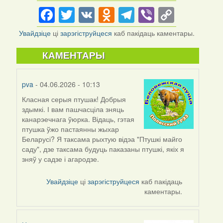
Facebook
Twitter
VK
Odnoklassniki
Telegram
Viber
Copy
Link
Увайдзіце
ці
зарэгіструйцеся
каб пакідаць каментары.
КАМЕНТАРЫ
pva
- 04.06.2026 - 10:13
Класная серыя птушак! Добрыя
здымкі. І вам пашчасціла зняць
канарэечнага ўюрка. Відаць, гэтая
птушка ўжо пастаянны жыхар
Беларусі? Я таксама рыхтую відэа "Птушкі майго
саду", дзе таксама будуць паказаны птушкі, якіх я
зняў у садзе і агародзе.
Увайдзіце
ці
зарэгіструйцеся
каб пакідаць
каментары.