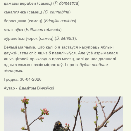
дамавы верабей (самец) (
P. domestica
)
канаплянка (самец)
(C. cannabina
)
берасцянка (самец) (
Fringilla coelebs
)
малінаўка (
Erithacus rubecula
)
еўрапейскі ўюрок (самец).(
S. serinus
).
Вельмі магчыма, што калі б я застаўся насупраць яблыні
даўжэй, гэты спіс яшчэ б павялічыўся. Але ўсё атрымалася
яшчэ цікавей прыкладна праз месяц, калі да нас даляцелі
адны з самых позніх мігрантаў. І пра іх
будзе асобная
гісторыя.
Гродна, 30-04-2026
Аўтар - Дзьмітры Вінчэўскі