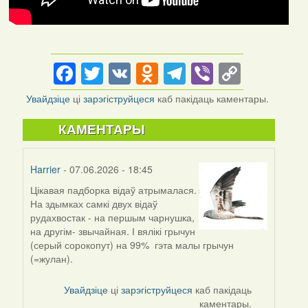
Facebook
Twitter
VK
Odnoklassniki
Telegram
Viber
Copy
Link
Увайдзіце
ці
зарэгіструйцеся
каб пакідаць каментары.
КАМЕНТАРЫ
Harrier
- 07.06.2026 - 18:45
Цікавая падборка відаў атрымалася.
На здымках самкі двух відаў
рудахвостак - на першым чарнушка,
на другім- звычайная. І вялікі грычун
(серый сорокопут) на 99% гэта малы грычун
(=жулан).
Увайдзіце
ці
зарэгіструйцеся
каб пакідаць
каментары.