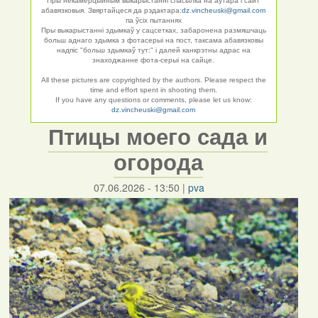
Пры некамерцыйным выкарыстанні спасылка на аўтара і сайт
абавязковыя. Звяртайцеся да рэдактара:
dz.vincheuski@gmail.com
па ўсіх пытаннях
Пры выкарыстанні здымкаў у сацсетках, забаронена размяшчаць
больш аднаго здымка з фотасерыі на пост, таксама абавязковы
надпіс "больш здымкаў тут:" і далей канкрэтны адрас на
знаходжанне фота-серыі на сайце.
All these pictures are copyrighted by the authors. Please respect the
time and effort spent in shooting them.
If you have any questions or comments, please let us know:
dz.vincheuski@gmail.com
Птицы моего сада и
огорода
07.06.2026 - 13:50
|
pva