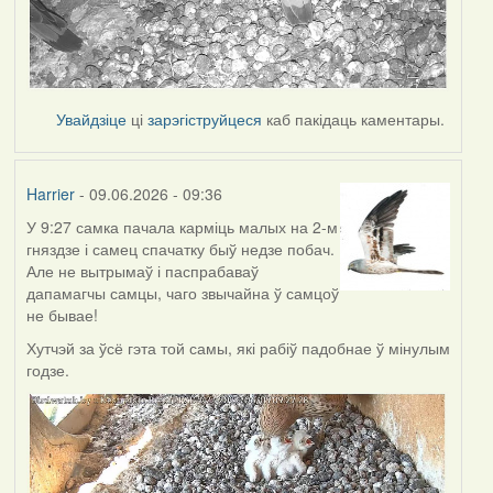
Увайдзіце
ці
зарэгіструйцеся
каб пакідаць каментары.
Harrier
- 09.06.2026 - 09:36
У 9:27 самка пачала карміць малых на 2-м
гняздзе і самец спачатку быў недзе побач.
Але не вытрымаў і паспрабаваў
дапамагчы самцы, чаго звычайна ў самцоў
не бывае!
Хутчэй за ўсё гэта той самы, які рабіў падобнае ў мінулым
годзе.