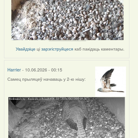
Увайдзіце
ці
зарэгіструйцеся
каб пакідаць каментары.
Harrier
- 10.06.2026 - 00:15
Самец прыляцеў начаваць у 2-ю нішу: