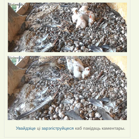
Увайдзіце
ці
зарэгіструйцеся
каб пакідаць каментары.