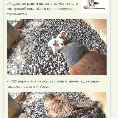
аб'едзеныя рэшткі шызага галуба і нешта
там даядаў сам, нічога не прапануючы
птушанятам.
У 7:22 вярнулася самка, забрала іх далей ад камеры і
таксама нешта з іх з'ела.