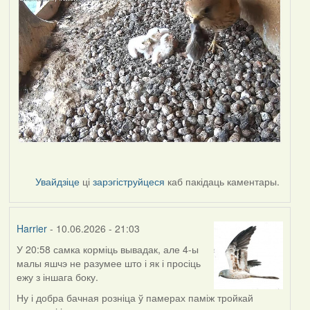
Увайдзіце
ці
зарэгіструйцеся
каб пакідаць каментары.
Harrier
- 10.06.2026 - 21:03
У 20:58 самка корміць вывадак, але 4-ы
малы яшчэ не разумее што і як і просіць
ежу з іншага боку.
Ну і добра бачная розніца ў памерах паміж тройкай