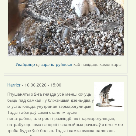
Увайдзіце
ці
зарэгіструйцеся
каб пакідаць каментары.
Harrier
- 16.06.2026 - 15:00
Птушаняты з 2-га гнязда ўсё менш хочуць
быць пад самкай і ў бліжэйшыя дзень-два ў
іх усталюецца ўнутраная тэрмарэгуляцыя.
Тады і абагрэў самкі стане ім зусім
непатрэбны, але рост і развіццё, як і тэрмарэгуляцыя,
патрабуюць шмат энергіі і спажыйных рэчываў з ежы = яе
трэба будзе ўсё больш. Тады і самка зможа паляваць