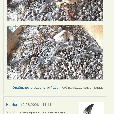
Увайдзіце
ці
зарэгіструйцеся
каб пакідаць каментары.
Harrier
- 12.06.2026 - 11:41
У 7:20 самец прынёс на 2-е гняздо