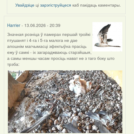
by
Увайдзіце
ці
зарэгіструйцеся
каб пакідаць каментары.
Alla
V
Harrier
- 13.06.2026 - 20:39
Значная розніца ў памерах першай тройкі
птушанят і 4-га і 5-га малога не дае
апошнім магчымасці эфектыўна прасіць
ежу ў самкі - іх загараджваюць старэйшыя,
а самы меншы часам просіць нават не з таго боку што
трэба: