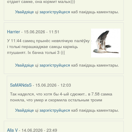
отдает самке, она кормит малых)))
Увайдзіце
ці
зарэгіструйцеся
каб пакідаць каментары.
Harrier
- 15.06.2026 - 11:51
У 11:44 самец прынёс невялічкую палёўку
і толькі перашкаджае самцы карміць
птушанят. Іх бачна толькі 3 (((
Увайдзіце
ці
зарэгіструйцеся
каб пакідаць каментары.
SaMANdaS
- 15.06.2026 - 12:03
Так наделся, что хотя бы 4-ый сдюжит.. в 7.58 самка
In
поняла, что умер и скормила остальным троим
reply
to
Увайдзіце
ці
зарэгіструйцеся
каб пакідаць каментары.
by
Harrier
Alla V
- 14.06.2026 - 23:49