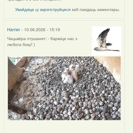
Увайдзіце
ці
зарэгіструйцеся
каб пакідаць каментары.
Harrier
- 10.06.2026 - 15:19
Чацьвёра птушанят: - Карміце нас з
любога боку! )