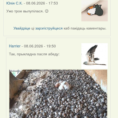
Юлія С.К.
- 08.06.2026 - 17:53
Ужо трое вылупілася. 😉
Увайдзіце
ці
зарэгіструйцеся
каб пакідаць каментары.
Harrier
- 08.06.2026 - 19:50
Так, прыкладна пасля абеду:
In
reply
to
by
Юлія
С.К.