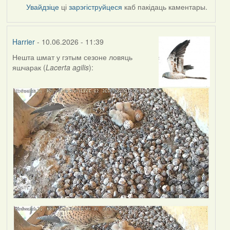
Увайдзіце
ці
зарэгіструйцеся
каб пакідаць каментары.
Harrier
- 10.06.2026 - 11:39
Нешта шмат у гэтым сезоне ловяць
яшчарак (
Lacerta agilis
):