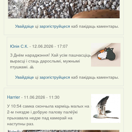
Увайдзіце
ці
зарэгіструйцеся
каб пакідаць каментары.
Юлія С.К.
- 12.06.2026 - 17:07
З Днём нараджэння! Хай усім пашчасціць
In
вырасці і стаць дарослымі, мужнымі
reply
птушкамі. 🙏
to
by
Увайдзіце
ці
зарэгіструйцеся
каб пакідаць каментары.
Harrier
Harrier
- 11.06.2026 - 11:30
У 10:54 самка скончыла карміць малых на
2-м гняздзе і добрую палову палёўкі
прыхавала недзе пад камерай на
наступны раз.