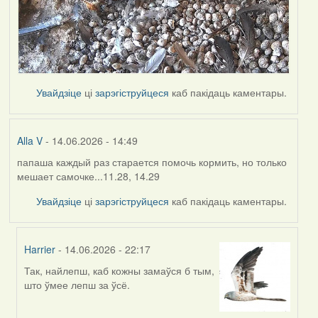
Увайдзіце
ці
зарэгіструйцеся
каб пакідаць каментары.
Alla V
- 14.06.2026 - 14:49
папаша каждый раз старается помочь кормить, но только
мешает самочке...11.28, 14.29
Увайдзіце
ці
зарэгіструйцеся
каб пакідаць каментары.
Harrier
- 14.06.2026 - 22:17
Так, найлепш, каб кожны замаўся б тым,
In
што ўмее лепш за ўсё.
reply
to