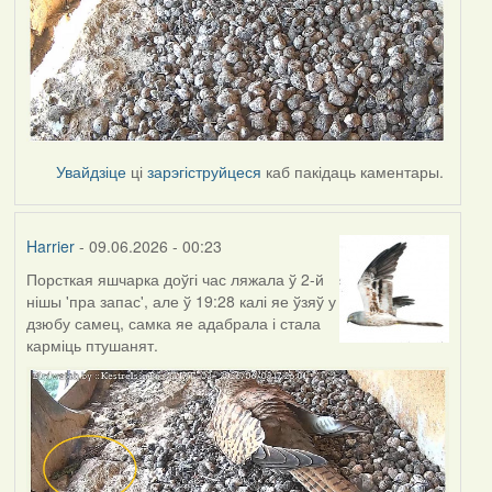
Увайдзіце
ці
зарэгіструйцеся
каб пакідаць каментары.
Harrier
- 09.06.2026 - 00:23
Порсткая яшчарка доўгі час ляжала ў 2-й
нішы 'пра запас', але ў 19:28 калі яе ўзяў у
дзюбу самец, самка яе адабрала і стала
карміць птушанят.