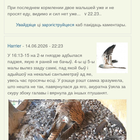
При последнем кормлении двое малышей уже и не
просят еду, видимо и сил нет уже... v 22.23..
Увайдзіце
ці
зарэгіструйцеся
каб пакідаць каментары.
Harrier
- 14.06.2026 - 22:23
У 16:13-15 на 2-м гняздзе адбылася
падзея, якую я раней не бачыў. 4-ы ці 5-ы
малы вылез ззаду самкі, пад якой быў і
адыйшоў на некалькі сантыметраў ад яе,
увесь час просячы есці. У рэшце рэшт самка зразумела,
што нешта не так, павярнулася да яго, акуратна ўзяла за
скуру збоку галавы і вярнула да іншых птушанят.