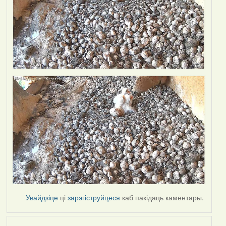
Увайдзіце
ці
зарэгіструйцеся
каб пакідаць каментары.