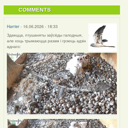
COMMENTS
Harrier
- 16.06.2026 - 18:33
Здаецца, птушаняты заўсёды галодныя,
але хоць трымаюцца разам і грэюць адзін
аднаго: