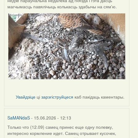
недзе параўнальна недалёка ад гнязда і гэта дасць
магчымасць павялічыць колькасць здабычы на сям'ю.
Увайдзіце
ці
зарэгіструйцеся
каб пакідаць каментары.
SaMANdaS
- 15.06.2026 - 12:13
Только что (12.09) самец принес еще одну полевку,
интересно кормление идет. Самец отрывает кусочек,