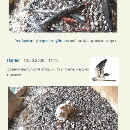
Увайдзіце
ці
зарэгіструйцеся
каб пакідаць каментары.
Harrier
- 12.06.2026 - 11:18
Зранку вылупіўся апошні, 5-ы малы на 2-м
гняздзе: