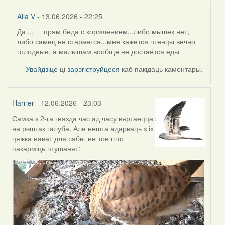
Alla V
- 13.06.2026 - 22:25
Да ... прям беда с кормлением...либо мышек нет,
In
либо самец не старается...мне кажется птенцы вечно
reply
голодные, а малышам вообще не достаётся еды
to
by
Увайдзіце
ці
зарэгіструйцеся
каб пакідаць каментары.
Harrier
Harrier
- 12.06.2026 - 23:03
Самка з 2-га гнязда час ад часу вяртаецца
на рэштак галуба. Але нешта адарваць з іх
цяжка нават для сябе, не тое што
пакарміць птушанят: