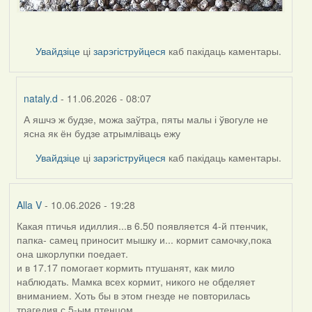
Увайдзіце
ці
зарэгіструйцеся
каб пакідаць каментары.
nataly.d
- 11.06.2026 - 08:07
А яшчэ ж будзе, можа заўтра, пяты малы і ўвогуле не
In
ясна як ён будзе атрымліваць ежу
reply
to
Увайдзіце
ці
зарэгіструйцеся
каб пакідаць каментары.
by
Harrier
Alla V
- 10.06.2026 - 19:28
Какая птичья идиллия...в 6.50 появляется 4-й птенчик,
папка- самец приносит мышку и... кормит самочку,пока
она шкорлупки поедает.
и в 17.17 помогает кормить птушанят, как мило
наблюдать. Мамка всех кормит, никого не обделяет
вниманием. Хоть бы в этом гнезде не повторилась
трагедия с 5-ым птенцом....