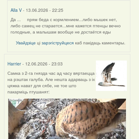
Alla V
- 13.06.2026 - 22:25
Да ... прям беда с кормлением...либо мышек нет,
In
либо самец не старается...мне кажется птенцы вечно
reply
голодные, а малышам вообще не достаётся еды
to
by
Увайдзіце
ці
зарэгіструйцеся
каб пакідаць каментары.
Harrier
Harrier
- 12.06.2026 - 23:03
Самка з 2-га гнязда час ад часу вяртаецца
на рэштак галуба. Але нешта адарваць з іх
цяжка нават для сябе, не тое што
пакарміць птушанят: