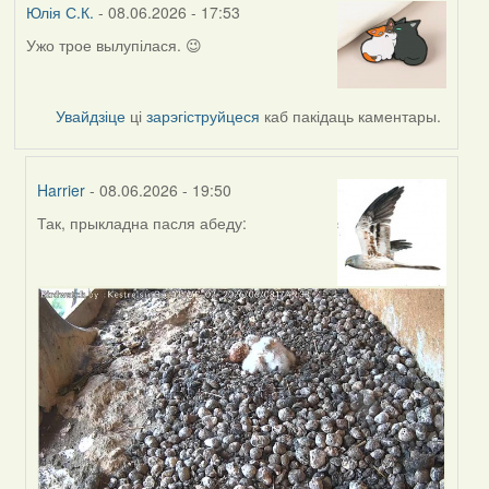
Юлія С.К.
- 08.06.2026 - 17:53
Ужо трое вылупілася. 😉
Увайдзіце
ці
зарэгіструйцеся
каб пакідаць каментары.
Harrier
- 08.06.2026 - 19:50
Так, прыкладна пасля абеду:
In
reply
to
by
Юлія
С.К.