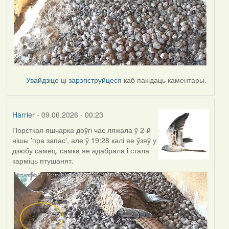
Увайдзіце
ці
зарэгіструйцеся
каб пакідаць каментары.
Harrier
- 09.06.2026 - 00:23
Порсткая яшчарка доўгі час ляжала ў 2-й
нішы 'пра запас', але ў 19:28 калі яе ўзяў у
дзюбу самец, самка яе адабрала і стала
карміць птушанят.