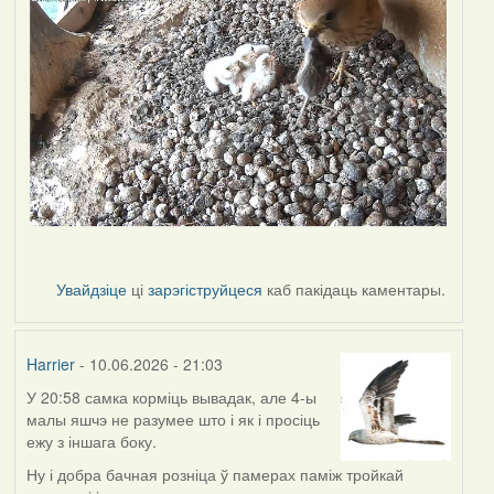
Увайдзіце
ці
зарэгіструйцеся
каб пакідаць каментары.
Harrier
- 10.06.2026 - 21:03
У 20:58 самка корміць вывадак, але 4-ы
малы яшчэ не разумее што і як і просіць
ежу з іншага боку.
Ну і добра бачная розніца ў памерах паміж тройкай