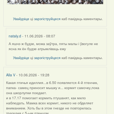
Увайдзіце
ці
зарэгіструйцеся
каб пакідаць каментары.
nataly.d
- 11.06.2026 - 08:07
А яшчэ ж будзе, можа заўтра, пяты малы і ўвогуле не
In
ясна як ён будзе атрымліваць ежу
reply
to
Увайдзіце
ці
зарэгіструйцеся
каб пакідаць каментары.
by
Harrier
Alla V
- 10.06.2026 - 19:28
Какая птичья идиллия...в 6.50 появляется 4-й птенчик,
папка- самец приносит мышку и... кормит самочку,пока
она шкорлупки поедает.
и в 17.17 помогает кормить птушанят, как мило
наблюдать. Мамка всех кормит, никого не обделяет
вниманием. Хоть бы в этом гнезде не повторилась
трагедия с 5-ым птенцом....