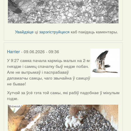
Увайдзіце
ці
зарэгіструйцеся
каб пакідаць каментары.
Harrier
- 09.06.2026 - 09:36
У 9:27 самка пачала карміць малых на 2-м
гняздзе і самец спачатку быў недзе побач.
Але не вытрымаў і паспрабаваў
дапамагчы самцы, чаго звычайна ў самцоў
не бывае!
Хутчэй за ўсё гэта той самы, які рабіў падобнае ў мінулым
годзе.