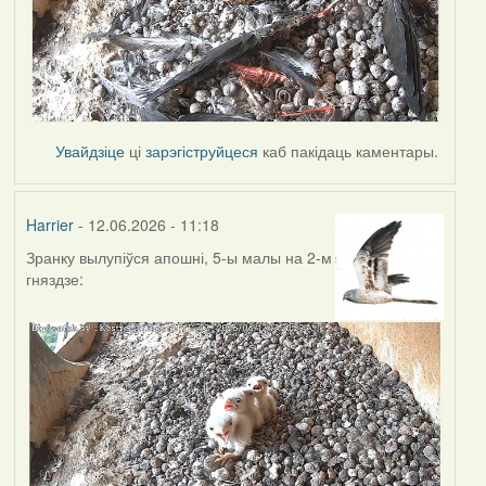
Увайдзіце
ці
зарэгіструйцеся
каб пакідаць каментары.
Harrier
- 12.06.2026 - 11:18
Зранку вылупіўся апошні, 5-ы малы на 2-м
гняздзе: