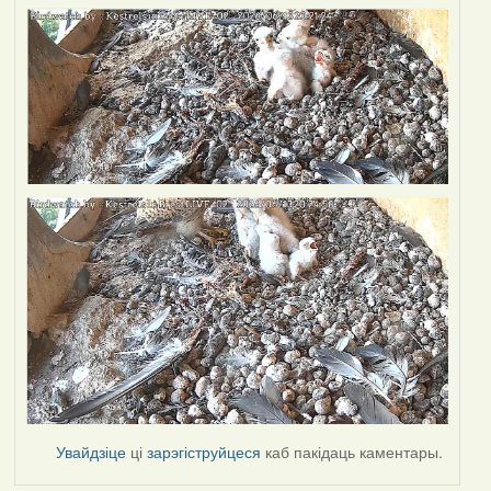
Увайдзіце
ці
зарэгіструйцеся
каб пакідаць каментары.