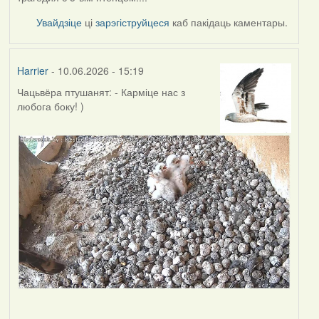
Увайдзіце
ці
зарэгіструйцеся
каб пакідаць каментары.
Harrier
- 10.06.2026 - 15:19
Чацьвёра птушанят: - Карміце нас з
любога боку! )