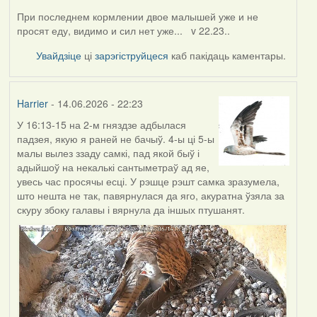
При последнем кормлении двое малышей уже и не
просят еду, видимо и сил нет уже... v 22.23..
Увайдзіце
ці
зарэгіструйцеся
каб пакідаць каментары.
Harrier
- 14.06.2026 - 22:23
У 16:13-15 на 2-м гняздзе адбылася
падзея, якую я раней не бачыў. 4-ы ці 5-ы
малы вылез ззаду самкі, пад якой быў і
адыйшоў на некалькі сантыметраў ад яе,
увесь час просячы есці. У рэшце рэшт самка зразумела,
што нешта не так, павярнулася да яго, акуратна ўзяла за
скуру збоку галавы і вярнула да іншых птушанят.