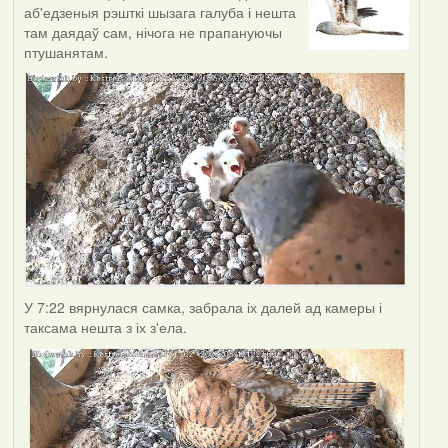
аб'едзеныя рэшткі шызага галуба і нешта
там даядаў сам, нічога не прапануючы
птушанятам.
У 7:22 вярнулася самка, забрала іх далей ад камеры і
таксама нешта з іх з'ела.