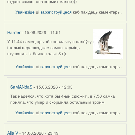
отдает самке, она кормит малых)))
Увайдзіце
ці
зарэгіструйцеся
каб пакідаць каментары.
Harrier
- 15.06.2026 - 11:51
У 11:44 самец прынёс невялічкую палёўку
і толькі перашкаджае самцы карміць
птушанят. Іх бачна толькі 3 (((
Увайдзіце
ці
зарэгіструйцеся
каб пакідаць каментары.
SaMANdaS
- 15.06.2026 - 12:03
Так наделся, что хотя бы 4-ый сдюжит.. в 7.58 самка
In
поняла, что умер и скормила остальным троим
reply
to
Увайдзіце
ці
зарэгіструйцеся
каб пакідаць каментары.
by
Harrier
Alla V
- 14.06.2026 - 23:49