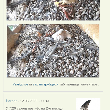
Увайдзіце
ці
зарэгіструйцеся
каб пакідаць каментары.
Harrier
- 12.06.2026 - 11:41
У 7:20 самец прынёс на 2-е гняздо