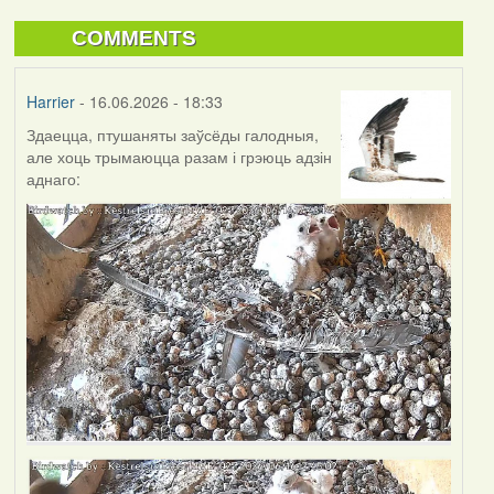
COMMENTS
Harrier
- 16.06.2026 - 18:33
Здаецца, птушаняты заўсёды галодныя,
але хоць трымаюцца разам і грэюць адзін
аднаго: