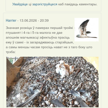
by
Увайдзіце
ці
зарэгіструйцеся
каб пакідаць каментары.
Alla
V
Harrier
- 13.06.2026 - 20:39
Значная розніца ў памерах першай тройкі
птушанят і 4-га і 5-га малога не дае
апошнім магчымасці эфектыўна прасіць
ежу ў самкі - іх загараджваюць старэйшыя,
а самы меншы часам просіць нават не з таго боку што
трэба: