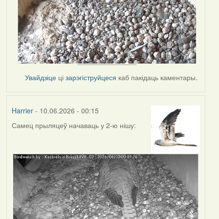
Увайдзіце
ці
зарэгіструйцеся
каб пакідаць каментары.
Harrier
- 10.06.2026 - 00:15
Самец прыляцеў начаваць у 2-ю нішу: