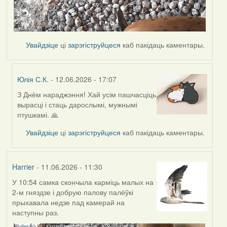
Увайдзіце
ці
зарэгіструйцеся
каб пакідаць каментары.
Юлія С.К.
- 12.06.2026 - 17:07
З Днём нараджэння! Хай усім пашчасціць
In
вырасці і стаць дарослымі, мужнымі
reply
птушкамі. 🙏
to
by
Увайдзіце
ці
зарэгіструйцеся
каб пакідаць каментары.
Harrier
Harrier
- 11.06.2026 - 11:30
У 10:54 самка скончыла карміць малых на
2-м гняздзе і добрую палову палёўкі
прыхавала недзе пад камерай на
наступны раз.