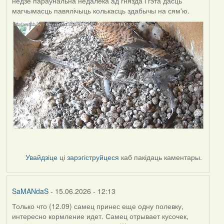
недзе параўнальна недалёка ад гнязда і гэта дасць
магчымасць павялічыць колькасць здабычы на сям'ю.
Увайдзіце
ці
зарэгіструйцеся
каб пакідаць каментары.
SaMANdaS
- 15.06.2026 - 12:13
Только что (12.09) самец принес еще одну полевку,
интересно кормление идет. Самец отрывает кусочек,