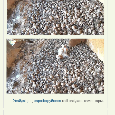
Увайдзіце
ці
зарэгіструйцеся
каб пакідаць каментары.