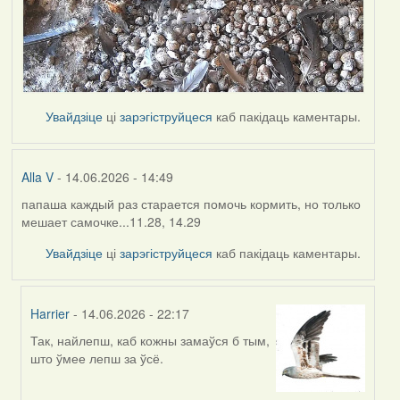
Увайдзіце
ці
зарэгіструйцеся
каб пакідаць каментары.
Alla V
- 14.06.2026 - 14:49
папаша каждый раз старается помочь кормить, но только
мешает самочке...11.28, 14.29
Увайдзіце
ці
зарэгіструйцеся
каб пакідаць каментары.
Harrier
- 14.06.2026 - 22:17
Так, найлепш, каб кожны замаўся б тым,
In
што ўмее лепш за ўсё.
reply
to