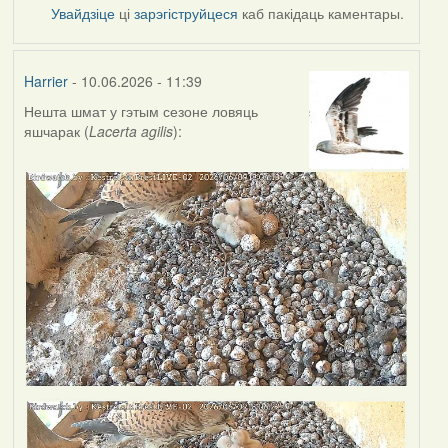
Увайдзіце
ці
зарэгіструйцеся
каб пакідаць каментары.
Harrier
- 10.06.2026 - 11:39
Нешта шмат у гэтым сезоне ловяць
яшчарак (
Lacerta agilis
):