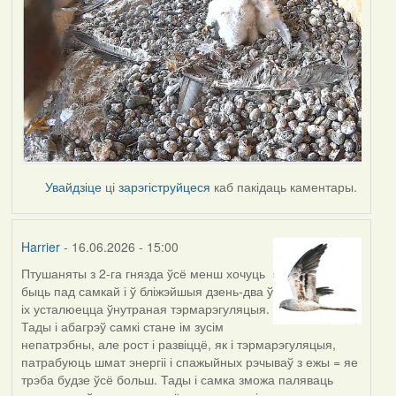
Увайдзіце
ці
зарэгіструйцеся
каб пакідаць каментары.
Harrier
- 16.06.2026 - 15:00
Птушаняты з 2-га гнязда ўсё менш хочуць
быць пад самкай і ў бліжэйшыя дзень-два ў
іх усталюецца ўнутраная тэрмарэгуляцыя.
Тады і абагрэў самкі стане ім зусім
непатрэбны, але рост і развіццё, як і тэрмарэгуляцыя,
патрабуюць шмат энергіі і спажыйных рэчываў з ежы = яе
трэба будзе ўсё больш. Тады і самка зможа паляваць