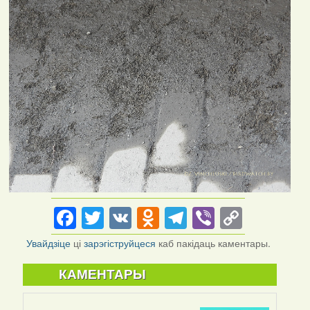
Facebook
Twitter
VK
Odnoklassniki
Telegram
Viber
Copy
Link
Увайдзіце
ці
зарэгіструйцеся
каб пакідаць каментары.
КАМЕНТАРЫ