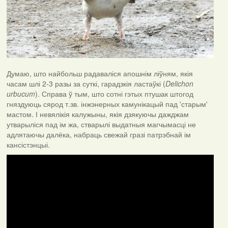
Думаю, што найбольш радаваліся апошнім ліўням, якія
часам шлі 2-3 разы за суткі, гарадзкія ластаўкі (
Delichon
urbucum
). Справа ў тым, што сотні гэтых птушак штогод
гняздуюць сярод т.зв. інжэнерных камунікацый пад 'старым'
мастом. І невялікія калужыны, якія дзякуючы дажджам
утварыліся пад ім жа, стварылі выдатныя магчымасці не
адлятаючы далёка, набраць свежай гразі патрэбнай ім
кансістэнцыі.