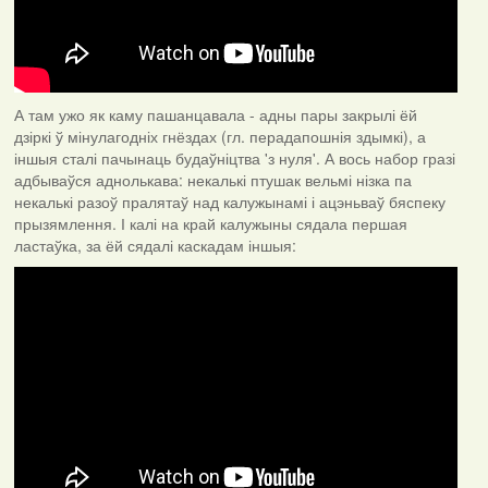
А там ужо як каму пашанцавала - адны пары закрылі ёй
дзіркі ў мінулагодніх гнёздах (гл. перадапошнія здымкі), а
іншыя сталі пачынаць будаўніцтва 'з нуля'. А вось набор гразі
адбываўся аднолькава: некалькі птушак вельмі нізка па
некалькі разоў пралятаў над калужынамі і ацэньваў бяспеку
прызямлення. І калі на край калужыны сядала першая
ластаўка, за ёй сядалі каскадам іншыя: