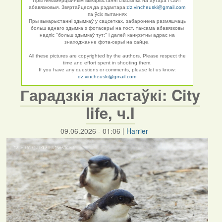
Пры некамерцыйным выкарыстанні спасылка на аўтара і сайт
абавязковыя. Звяртайцеся да рэдактара:
dz.vincheuski@gmail.com
па ўсіх пытаннях
Пры выкарыстанні здымкаў у сацсетках, забаронена размяшчаць
больш аднаго здымка з фотасерыі на пост, таксама абавязковы
надпіс "больш здымкаў тут:" і далей канкрэтны адрас на
знаходжанне фота-серыі на сайце.
All these pictures are copyrighted by the authors. Please respect the
time and effort spent in shooting them.
If you have any questions or comments, please let us know:
dz.vincheuski@gmail.com
Гарадзкія ластаўкі: City
life, ч.I
09.06.2026 - 01:06
|
Harrier