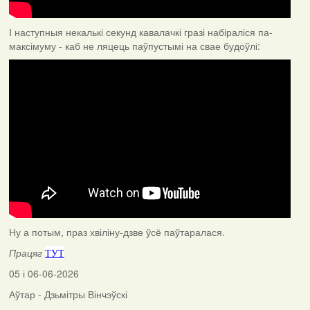
І наступныя некалькі секунд кавалачкі гразі набіраліся па-
максімуму - каб не ляцець паўпустымі на свае будоўлі:
Ну а потым, праз хвіліну-дзве ўсё паўтаралася.
Працяг
ТУТ
05 і 06-06-2026
Аўтар - Дзьмітры Вінчэўскі