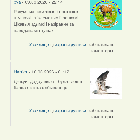
pva
- 09.06.2026 - 22:14
Разумныя, кемлівыя і прыгожыя
птушачкі, з "касматымі" лапкамі.
Цікавыя здымкі і назіранне за
паводзінамі птушак.
Увайдзіце
ці
зарэгіструйцеся
каб пакідаць
каментары.
Harrier
- 10.06.2026 - 01:12
Дзякуй! Дадаў відэа - будзе лепш
бачна як гэта адбываецца.
Увайдзіце
ці
зарэгіструйцеся
каб пакідаць
каментары.