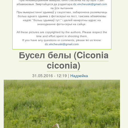
Пры некамерцыйным выкарыстанні спасылка на аўтара і сайт
абавязковыя. Звяртайцеся да рэдактара:
dz.vincheuski@gmail.com
па ўсіх пытаннях
Пры выкарыстанні здымкаў у сацсетках, забаронена размяшчаць
больш аднаго здымка з фотасерыі на пост, таксама абавязковы
надпіс "больш здымкаў тут:" і далей канкрэтны адрас на
знаходжанне фота-серыі на сайце.
All these pictures are copyrighted by the authors. Please respect the
time and effort spent in shooting them.
If you have any questions or comments, please let us know:
dz.vincheuski@gmail.com
Бусел белы (Ciconia
ciconia)
31.05.2016 - 12:19
|
Надзейка