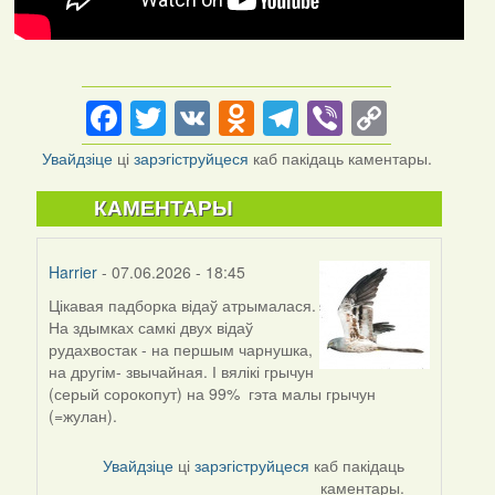
Facebook
Twitter
VK
Odnoklassniki
Telegram
Viber
Copy
Link
Увайдзіце
ці
зарэгіструйцеся
каб пакідаць каментары.
КАМЕНТАРЫ
Harrier
- 07.06.2026 - 18:45
Цікавая падборка відаў атрымалася.
На здымках самкі двух відаў
рудахвостак - на першым чарнушка,
на другім- звычайная. І вялікі грычун
(серый сорокопут) на 99% гэта малы грычун
(=жулан).
Увайдзіце
ці
зарэгіструйцеся
каб пакідаць
каментары.