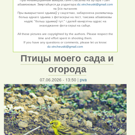
Пры некамерцыйным выкарыстанні спасылка на аўтара і сайт
абавязковыя. Звяртайцеся да рэдактара:
dz.vincheuski@gmail.com
па ўсіх пытаннях
Пры выкарыстанні здымкаў у сацсетках, забаронена размяшчаць
больш аднаго здымка з фотасерыі на пост, таксама абавязковы
надпіс "больш здымкаў тут:" і далей канкрэтны адрас на
знаходжанне фота-серыі на сайце.
All these pictures are copyrighted by the authors. Please respect the
time and effort spent in shooting them.
If you have any questions or comments, please let us know:
dz.vincheuski@gmail.com
Птицы моего сада и
огорода
07.06.2026 - 13:50
|
pva