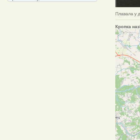
Плавала у 
Кропка наз