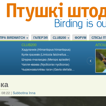
ПРА BIRDWATCH
ГАЛЕРЭЯ
CLUB200
ФОРУМ
СПІСЫ П
CLUB200
АПОШ
Хадулачнік (Himantopus himantopus)
Кулік-гразевік (Limicola falcinellus…
Шчурка-пчалаедка (Merops apiaster)
Чапля-кваква (Nycticorax nycticorax)
Чырвонаваллёвы гагач (Gavia stellata…
ка
- 08:22
|
Subbotina Inna