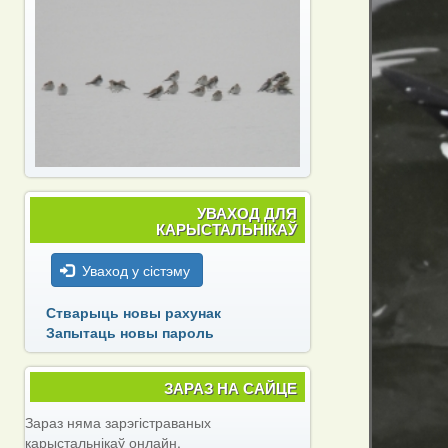
УВАХОД ДЛЯ
КАРЫСТАЛЬНІКАЎ
Уваход у сістэму
Стварыць новы рахунак
Запытаць новы пароль
ЗАРАЗ НА САЙЦЕ
Зараз няма зарэгістраваных
карыстальнікаў онлайн.