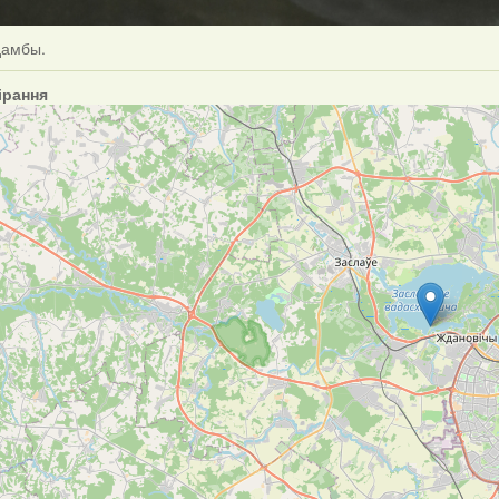
дамбы.
ірання