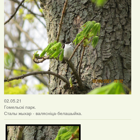
02.05.21
Гомельскі парк.
Сталы жыхар - валясніца-белашыйка.
Фотаздымкі