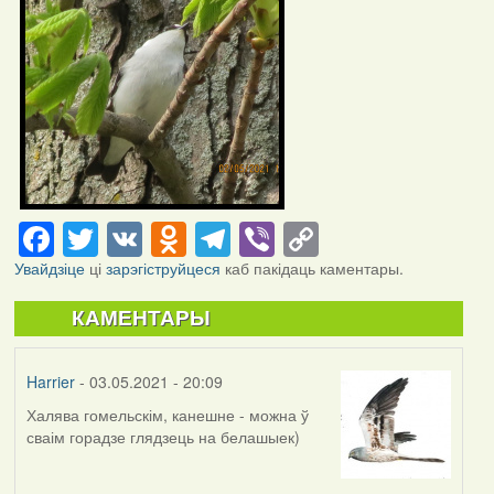
Facebook
Twitter
VK
Odnoklassniki
Telegram
Viber
Copy
Link
Увайдзіце
ці
зарэгіструйцеся
каб пакідаць каментары.
КАМЕНТАРЫ
Harrier
- 03.05.2021 - 20:09
Халява гомельскім, канешне - можна ў
сваім горадзе глядзець на белашыек)