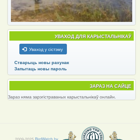
УВАХОД ДЛЯ КАРЫСТАЛЬНІКАЎ
Уваход у сістэму
Стварыць новы рахунак
Запытаць новы пароль
ЗАРАЗ НА САЙЦЕ
Зараз няма зарэгістраваных карыстальнікаў онлайн.
2009-2025
BirdWatch.by
.