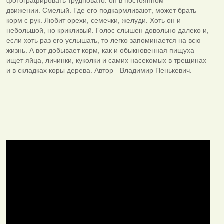
фотографировать трудновато: он в постоянном
движении. Смелый. Где его подкармливают, может брать
корм с рук. Любит орехи, семечки, желуди. Хоть он и
небольшой, но крикливый. Голос слышен довольно далеко и,
если хоть раз его услышать, то легко запоминается на всю
жизнь. А вот добывает корм, как и обыкновенная пищуха -
ищет яйца, личинки, куколки и самих насекомых в трещинах
и в складках коры дерева. Автор - Владимир Пенькевич.