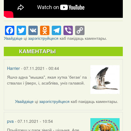
Facebook
Twitter
VK
Odnoklassniki
Telegram
Viber
Copy
Link
Увайдзіце
ці
зарэгіструйцеся
каб пакідаць каментары.
КАМЕНТАРЫ
Harrier
- 07.11.2021 - 00:44
Яшчэ адна "мышка", якая хутка 'бегае' па
ствалах і ўверх, і, асабліва, уніз галавой.
Увайдзіце
ці
зарэгіструйцеся
каб пакідаць каментары.
pva
- 07.11.2021 - 10:54
Прыйдзеш у парк зімой - цішыня. Але