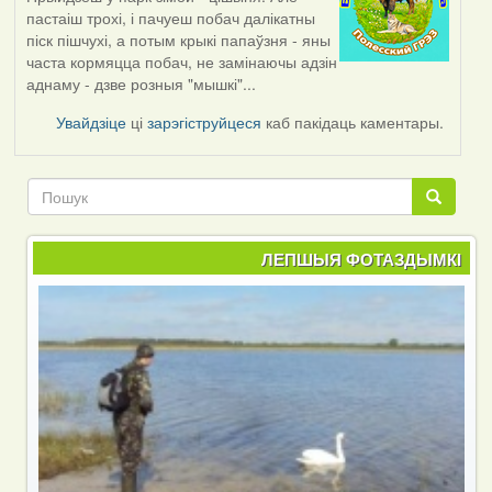
пастаіш трохі, і пачуеш побач далікатны
піск пішчухі, а потым крыкі папаўзня - яны
часта кормяцца побач, не замінаючы адзін
аднаму - дзве розныя "мышкі"...
Увайдзіце
ці
зарэгіструйцеся
каб пакідаць каментары.
Пошук
Пошук
ЛЕПШЫЯ ФОТАЗДЫМКІ