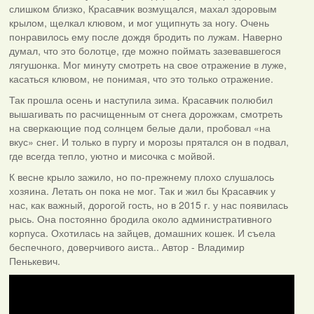
слишком близко, Красавчик возмущался, махал здоровым
крылом, щелкал клювом, и мог ущипнуть за ногу. Очень
понравилось ему после дождя бродить по лужам. Наверно
думал, что это болотце, где можно поймать зазевавшегося
лягушонка. Мог минуту смотреть на свое отражение в луже,
касаться клювом, не понимая, что это только отражение.
Так прошла осень и наступила зима. Красавчик полюбил
вышагивать по расчищенным от снега дорожкам, смотреть
на сверкающие под солнцем белые дали, пробовал «на
вкус» снег. И только в пургу и морозы прятался он в подвал,
где всегда тепло, уютно и мисочка с мойвой.
К весне крыло зажило, но по-прежнему плохо слушалось
хозяина. Летать он пока не мог. Так и жил бы Красавчик у
нас, как важный, дорогой гость, но в 2015 г. у нас появилась
рысь. Она постоянно бродила около административного
корпуса. Охотилась на зайцев, домашних кошек. И съела
беспечного, доверчивого аиста.. Автор - Владимир
Пенькевич.