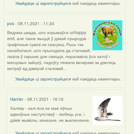
Увайдзіце
ці
зарэгіструйцеся
каб пакідаць каментары.
pva
- 08.11.2021 - 11:24
Вядома шкада, што атрымаўся unhappy
end, але такое жыццё ў дзікай прыродзе -
трафічныя сувязі не скасуеш. Рысь так
нахабнілася, што прыходзіла да сталовай,
лазіла ў скрыню для смецця, пералавіла ўсіх катоў і
мясцовых зайцоў, падоўгу ляжала вечарамі за дзесяць
метраў ад дзвярэй сталовай...
Увайдзіце
ці
зарэгіструйцеся
каб пакідаць каментары.
Harrier
- 08.11.2021 - 16:16
Халяву - калі яна не мае яўных
In
адмоўных наступстваў - любяць усе, і
reply
дзікія жывёлы, канешне, не выключэнне.
to
by
Увайдзіце
ці
зарэгіструйцеся
каб пакідаць каментары.