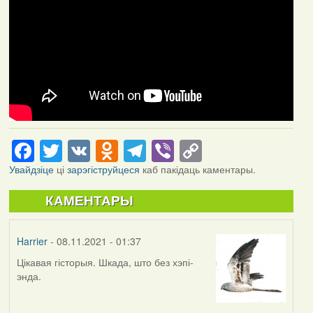
Facebook
Twitter
VK
Odnoklassniki
Telegram
Viber
Copy
Link
Увайдзіце
ці
зарэгіструйцеся
каб пакідаць каментары.
КАМЕНТАРЫ
Harrier
- 08.11.2021 - 01:37
Цікавая гісторыя. Шкада, што без хэпі-
энда.