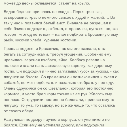
может до весны оклемается, станет на крыло.
Видно бедняге пришлось не сладко. Перья грязные,
взъерошены, крыло немного свисает, худой и жалкий…. Вот
так у нас и появился белый аист. Вначале не разрешал к
себе близко подходить, отбегал, сторонился, пугался, но, как
говорят «голод не тетка» – начал подбирать брошенную ему
рыбу, кусочки хлеба, куриные косточки.
Прошла неделя, и Красавчик, так мы его назвали, стал
бегать за сотрудниками, требуя угощения. Особенно ему
нравилась вареная колбаса, яйца. Колбасу резали на
полоски и клали на пластмассовую тарелку, как дорогому
гостю. Он подходил и чинно заглатывал кусок за куском, - как
лягушек на болоте. Со временем он познакомился и гулял с
собакой, но мог подбежать и нахально отобрать у нее еду.
Очень сдружился он со Светланой, которая его постоянно
кормила, и часто брал корм только из ее рук. Жилось ему
неплохо. Сотрудники постоянно баловали, принося ему то
лягушку, то ужа, то гадюку, но всё же чаще то, что осталось
от своего обеда.
Разгуливая по двору научного корпуса, он уже никого не
боялся. Если ему не уступали дорогу, или подходили