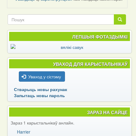
pva
Пошук
Пошук
ЛЕПШЫЯ ФОТАЗДЫМКІ
УВАХОД ДЛЯ КАРЫСТАЛЬНІКАЎ
Уваход у сістэму
Стварыць новы рахунак
Запытаць новы пароль
ЗАРАЗ НА САЙЦЕ
Зараз 1 карыстальнікаў анлайн.
Harrier