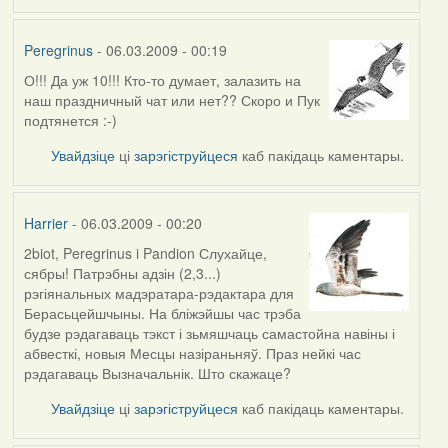
Peregrinus
- 06.03.2009 - 00:19
О!!! Да уж 10!!! Кто-то думает, залазить на
наш праздничный чат или нет?? Скоро и Пук
подтянется :-)
Увайдзіце
ці
зарэгіструйцеся
каб пакідаць каментары.
Harrier
- 06.03.2009 - 00:20
2biot, Peregrinus i Pandion Слухайце,
сябры! Патрэбны адзін (2,3...)
рэгіянальных мадэратара-рэдактара для
Берасьцейшчыны. На бліжэйшы час трэба
будзе рэдагаваць тэкст і зьмяшчаць самастойна навіны і
абвесткі, новыя Месцы назіраньняў. Праз нейкі час
рэдагаваць Вызначальнік. Што скажаце?
Увайдзіце
ці
зарэгіструйцеся
каб пакідаць каментары.