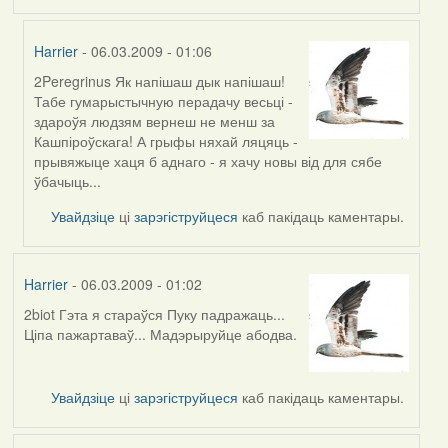
Harrier
- 06.03.2009 - 01:06
2Peregrinus Як напішаш дык напішаш!
In
Табе гумарыстычную перадачу весьці -
reply
здароўя людзям вернеш не менш за
to
Кашпіроўскага! А грыфы няхай ляцяць -
by
прывяжыце хаця б аднаго - я хачу новы від для сябе
Peregrinus
ўбачыць...
Увайдзіце
ці
зарэгіструйцеся
каб пакідаць каментары.
Harrier
- 06.03.2009 - 01:02
2biot Гэта я стараўся Пуку падражаць...
Ціпа пажартаваў... Мадэрыруйце абодва.
Увайдзіце
ці
зарэгіструйцеся
каб пакідаць каментары.