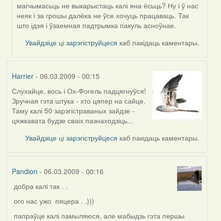
магчымасьць не выкарыстаць калі яна ёсьць? Ну і ў нас
неяк і за грошы далёка не ўсе хочуць працаваць. Так
што ідэя і ўзаемная падтрымка пакуль асноўнае.
Увайдзіце
ці
зарэгіструйцеся
каб пакідаць каментары.
Harrier
- 06.03.2009 - 00:15
Слухайце, вось і Ох-Фогель падцягнуўся!
Зручная гэта штука - хто цяпер на сайце.
Таму калі 50 зарэгістраваных зайдзе -
цяжкавата будзе сваіх пазнаходзіць...
Увайдзіце
ці
зарэгіструйцеся
каб пакідаць каментары.
Pandion
- 06.03.2009 - 00:16
добра калі так . .
ого нас ужо пяцера . .)))
папраўце калі памыляюся, але мабыдзь гэта першы