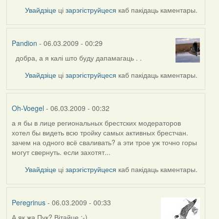
Увайдзіце
ці
зарэгіструйцеся
каб пакідаць каментары.
Pandion
- 06.03.2009 - 00:29
добра, а я калі што буду дапамагаць . .
Увайдзіце
ці
зарэгіструйцеся
каб пакідаць каментары.
Oh-Voegel
- 06.03.2009 - 00:32
а я бы в лице региональных брестских модераторов
хотел бы видеть всю тройку самых активных брестчан.
зачем на одного всё сваливать? а эти трое уж точно горы
могут свернуть. если захотят...
Увайдзіце
ці
зарэгіструйцеся
каб пакідаць каментары.
Peregrinus
- 06.03.2009 - 00:33
А як жа Пук? Вітайце :-)