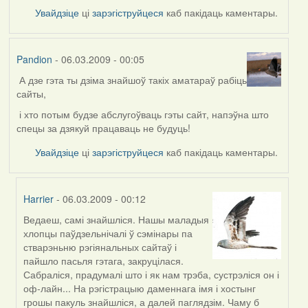
Увайдзіце
ці
зарэгіструйцеся
каб пакідаць каментары.
Pandion
- 06.03.2009 - 00:05
А дзе гэта ты дзіма знайшоў такіх аматараў рабіць
сайты,
і хто потым будзе абслугоўваць гэты сайт, напэўна што
спецы за дзякуй працаваць не будуць!
Увайдзіце
ці
зарэгіструйцеся
каб пакідаць каментары.
Harrier
- 06.03.2009 - 00:12
Ведаеш, самі знайшліся. Нашы маладыя
In
хлопцы паўдзельнічалі ў сэмінары па
reply
стварэньню рэгіянальных сайтаў і
to
пайшло пасьля гэтага, закруцілася.
by
Сабраліся, прадумалі што і як нам трэба, сустрэліся он і
Pandion
оф-лайн... На рэгістрацыю даменнага імя і хостынг
грошы пакуль знайшліся, а далей паглядзім. Чаму б