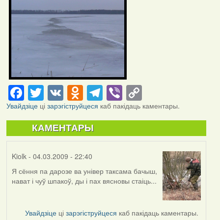
Facebook
Twitter
VK
Odnoklassniki
Telegram
Viber
Copy
Link
Увайдзіце
ці
зарэгіструйцеся
каб пакідаць каментары.
КАМЕНТАРЫ
Kiolk
- 04.03.2009 - 22:40
Я сёння па дарозе ва універ таксама бачыш,
нават і чуў шпакоў, ды і пах вясновы стаіць...
Увайдзіце
ці
зарэгіструйцеся
каб пакідаць каментары.