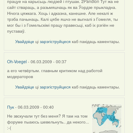
працуе на карысьць людзей і птушак. 2Pandion Тут жа не
сайт ствараць, а разьмяшчаць як ва Ўордзе прыкладна.
Нічога цяжкага. Хоць і адказна, канешне. Але некалі ж
трэба пачынаць. Калі цябе яшчэ не выгналі з Гомеля, ты
мог бы і з Гомельскімі працу правесьці, каб іх рэгіён не
пуставаў.
Увайдзіце
ці
зарэгіструйцеся
каб пакідаць каментары.
Oh-Voegel
- 06.03.2009 - 00:37
а его четвёртым. главным критиком над работой
модераторов
Увайдзіце
ці
зарэгіструйцеся
каб пакідаць каментары.
Пук
- 06.03.2009 - 00:40
Не звскучали тут без меня? Я там на том
форуме пыаюсь шевельнуть.. да некого...
:-(