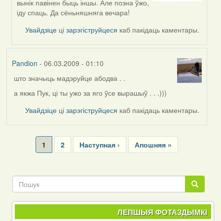
вынік павінен быць іншы. Але позна ўжо,
by
іду спаць. Да сёньняшняга вечара!
Peregrinus
Увайдзіце
ці
зарэгіструйцеся
каб пакідаць каментары.
Pandion
- 06.03.2009 - 01:10
што значыць мадэруйце абодва . .
а якжа Пук, ці ты ужо за яго ўсе вырашыў . . .)))
Увайдзіце
ці
зарэгіструйцеся
каб пакідаць каментары.
Pagination
Current
1
Page
2
Next
Наступная ›
Last
Апошняя »
page
page
page
Пошук
Пошук
ЛЕПШЫЯ ФОТАЗДЫМКІ