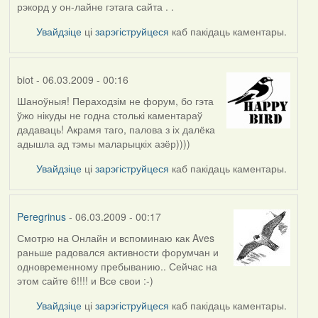
рэкорд у он-лайне гэтага сайта . .
Увайдзіце
ці
зарэгіструйцеся
каб пакідаць каментары.
biot
- 06.03.2009 - 00:16
Шаноўныя! Пераходзім не форум, бо гэта
ўжо нікуды не годна столькі каментараў
дадаваць! Акрамя таго, палова з іх далёка
адышла ад тэмы маларыцкіх азёр))))
Увайдзіце
ці
зарэгіструйцеся
каб пакідаць каментары.
Peregrinus
- 06.03.2009 - 00:17
Смотрю на Онлайн и вспоминаю как Aves
раньше радовался активности форумчан и
одновременному пребыванию.. Сейчас на
этом сайте 6!!!! и Все свои :-)
Увайдзіце
ці
зарэгіструйцеся
каб пакідаць каментары.