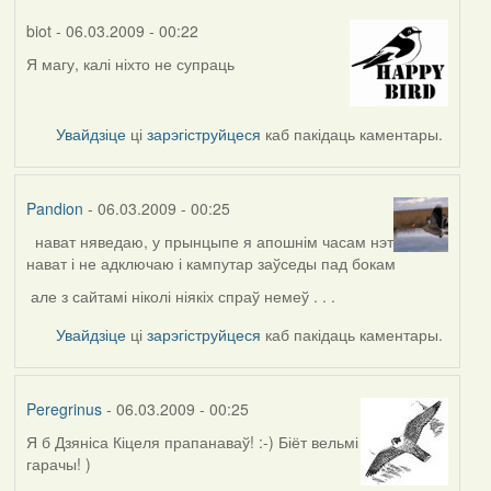
biot
- 06.03.2009 - 00:22
Я магу, калі ніхто не супраць
Увайдзіце
ці
зарэгіструйцеся
каб пакідаць каментары.
Pandion
- 06.03.2009 - 00:25
нават няведаю, у прынцыпе я апошнім часам нэт
нават і не адключаю і кампутар заўседы пад бокам
але з сайтамі ніколі ніякіх спраў немеў . . .
Увайдзіце
ці
зарэгіструйцеся
каб пакідаць каментары.
Peregrinus
- 06.03.2009 - 00:25
Я б Дзяніса Кіцеля прапанаваў! :-) Біёт вельмі
гарачы! )