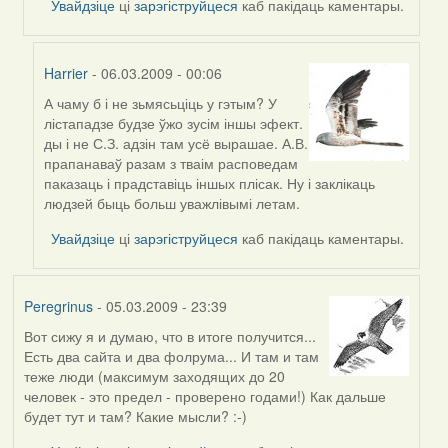
Увайдзіце
ці
зарэгіструйцеся
каб пакідаць каментары.
Harrier
- 06.03.2009 - 00:06
А чаму б і не зьмясьціць у гэтым? У
In
лістападзе будзе ўжо зусім іншы эфект.
reply
ды і не С.З. адзін там усё вырашае. А.В.
to
прапанаваў разам з тваім расповедам
by
паказаць і прадставіць іншых плісак. Ну і заклікаць
biot
людзей быць больш уважлівымі летам.
Увайдзіце
ці
зарэгіструйцеся
каб пакідаць каментары.
Peregrinus
- 05.03.2009 - 23:39
Вот сижу я и думаю, что в итоге получится...
Есть два сайта и два фолрума... И там и там
теже люди (максимум заходящих до 20
человек - это предел - проверено годами!) Как дальше
будет тут и там? Какие мысли? :-)