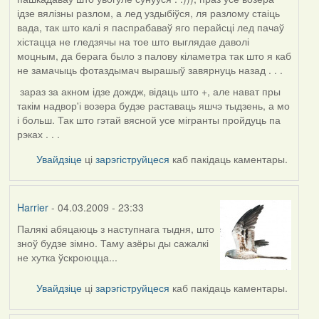
ідзе вялізны разлом, а лед уздыбіўся, ля разлому стаіць
вада, так што калі я паспрабаваў яго перайсці лед пачаў
хістацца не гледзячы на тое што выглядае даволі
моцным, да берага было з палову кіламетра так што я каб
не замачыць фотаздымач вырашыў завярнуць назад . . .
зараз за акном ідзе дождж, відаць што +, але нават пры
такім надвор'і возера будзе раставаць яшчэ тыдзень, а мо
і больш. Так што гэтай вясной усе мігранты пройдуць па
рэках . . .
Увайдзіце
ці
зарэгіструйцеся
каб пакідаць каментары.
Harrier
- 04.03.2009 - 23:33
Палякі абяцаюць з наступнага тыдня, што
зноў будзе зімно. Таму азёры ды сажалкі
не хутка ўскроюцца...
Увайдзіце
ці
зарэгіструйцеся
каб пакідаць каментары.