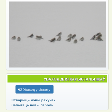
УВАХОД ДЛЯ КАРЫСТАЛЬНІКАЎ
Уваход у сістэму
Стварыць новы рахунак
Запытаць новы пароль