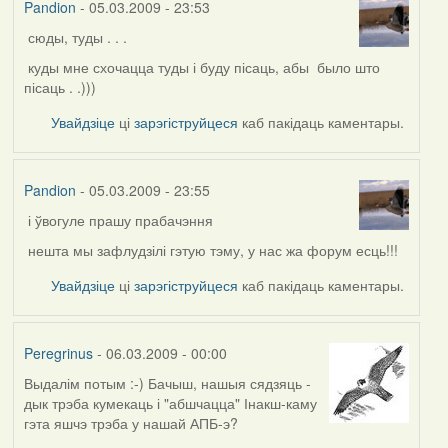
Pandion
- 05.03.2009 - 23:53
сюды, туды . . .
куды мне схочацца туды і буду пісаць, абы было што
пісаць . .)))
Увайдзіце
ці
зарэгіструйцеся
каб пакідаць каментары.
Pandion
- 05.03.2009 - 23:55
і ўвогуле прашу прабачэння
нешта мы зафлудзілі гэтую тэму, у нас жа форум есць!!!
Увайдзіце
ці
зарэгіструйцеся
каб пакідаць каментары.
Peregrinus
- 06.03.2009 - 00:00
Выдалім потым :-) Бачыш, нашыя сядзяць -
дык трэба кумекаць і "абшчацца" Інакш-каму
гэта яшчэ трэба у нашай АПБ-э?