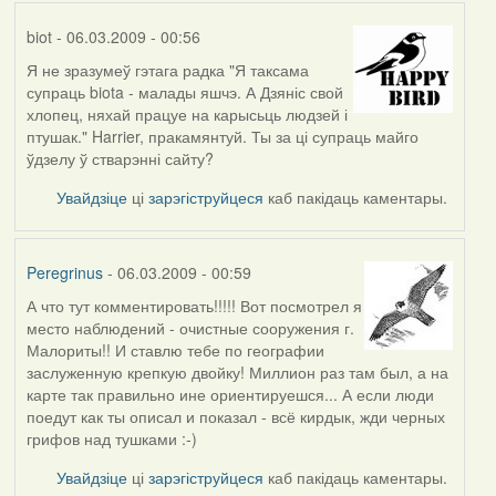
biot
- 06.03.2009 - 00:56
Я не зразумеў гэтага радка "Я таксама
супраць biota - малады яшчэ. А Дзяніс свой
хлопец, няхай працуе на карысьць людзей і
птушак." Harrier, пракамянтуй. Ты за ці супраць майго
ўдзелу ў стварэнні сайту?
Увайдзіце
ці
зарэгіструйцеся
каб пакідаць каментары.
Peregrinus
- 06.03.2009 - 00:59
А что тут комментировать!!!!! Вот посмотрел я
место наблюдений - очистные сооружения г.
Малориты!! И ставлю тебе по географии
заслуженную крепкую двойку! Миллион раз там был, а на
карте так правильно ине ориентируешся... А если люди
поедут как ты описал и показал - всё кирдык, жди черных
грифов над тушками :-)
Увайдзіце
ці
зарэгіструйцеся
каб пакідаць каментары.