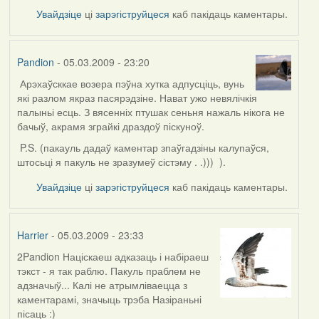
Увайдзіце
ці
зарэгіструйцеся
каб пакідаць каментары.
Pandion
- 05.03.2009 - 23:20
Арэхаўсккае возера пэўна хутка адпусціць, вунь
які разлом якраз пасярэдзіне. Нават ужо невялічкія
палыньі есць. З вясенніх птушак сеньня нажаль нікога не
бачыў, акрамя зграйкі драздоў піскуноў.
P.S. (пакауль дадаў каментар зпаўгадзіны калупаўся,
штосьці я пакуль не зразумеў сістэму . .))) ).
Увайдзіце
ці
зарэгіструйцеся
каб пакідаць каментары.
Harrier
- 05.03.2009 - 23:33
2Pandion Націскаеш адказаць і набіраеш
тэкст - я так раблю. Пакуль праблем не
адзначыў... Калі не атрымліваецца з
каментарамі, значыць трэба Назіраньні
пісаць :)