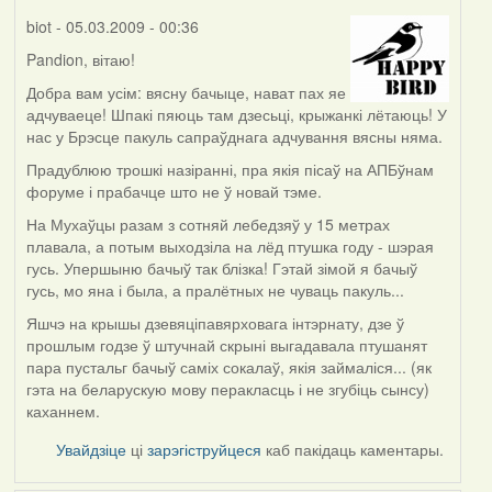
biot
- 05.03.2009 - 00:36
Pandion, вітаю!
Добра вам усім: вясну бачыце, нават пах яе
адчуваеце! Шпакі пяюць там дзесьці, крыжанкі лётаюць! У
нас у Брэсце пакуль сапраўднага адчування вясны няма.
Прадублюю трошкі назіранні, пра якія пісаў на АПБўнам
форуме і прабачце што не ў новай тэме.
На Мухаўцы разам з сотняй лебедзяў у 15 метрах
плавала, а потым выходзіла на лёд птушка году - шэрая
гусь. Упершыню бачыў так блізка! Гэтай зімой я бачыў
гусь, мо яна і была, а пралётных не чуваць пакуль...
Яшчэ на крышы дзевяціпавярховага інтэрнату, дзе ў
прошлым годзе ў штучнай скрыні выгадавала птушанят
пара пустальг бачыў саміх сокалаў, якія займаліся... (як
гэта на беларускую мову перакласць і не згубіць сынсу)
каханнем.
Увайдзіце
ці
зарэгіструйцеся
каб пакідаць каментары.