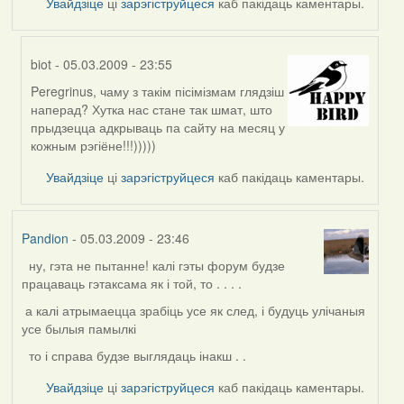
Увайдзіце
ці
зарэгіструйцеся
каб пакідаць каментары.
biot
- 05.03.2009 - 23:55
Peregrinus, чаму з такім пісімізмам глядзіш
In
наперад? Хутка нас стане так шмат, што
reply
прыдзецца адкрываць па сайту на месяц у
to
кожным рэгіёне!!!)))))
by
Peregrinus
Увайдзіце
ці
зарэгіструйцеся
каб пакідаць каментары.
Pandion
- 05.03.2009 - 23:46
ну, гэта не пытанне! калі гэты форум будзе
працаваць гэтаксама як і той, то . . . .
а калі атрымаецца зрабіць усе як след, і будуць улічаныя
усе былыя памылкі
то і справа будзе выглядаць інакш . .
Увайдзіце
ці
зарэгіструйцеся
каб пакідаць каментары.