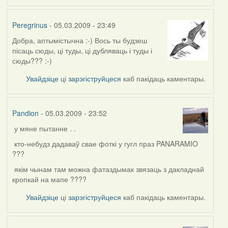
Peregrinus
- 05.03.2009 - 23:49
Добра, аптымістычна :-) Вось ты будзеш
пісаць сюды, ці туды, ці дубляваць і туды і
сюды??? :-)
Увайдзіце
ці
зарэгіструйцеся
каб пакідаць каментары.
Pandion
- 05.03.2009 - 23:52
у мяне пытанне . .
кто-небудз дадаваў свае фоткі у гугл праз PANARAMIO
???
якім чынам там можна фатаздымак звязаць з дакладнай
кропкай на мапе ????
Увайдзіце
ці
зарэгіструйцеся
каб пакідаць каментары.