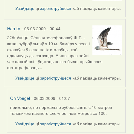
Увайдзіце
ці
зарэгіструйцеся
каб пакідаць каментары.
Harrier
- 06.03.2009 - 00:44
2Oh-Voegel Сёньня тэлефанаваў Ж.Г. -
кажа, зуброў зьняў з 10 м. Замёрз у лесе і
схаваўся ў сена на іх сталоўцы, каб
адпачнуць ды сагрэцца. А яны праз нейкі
час падыйшлі - ўцякаць позна было, прыйшлося
фатаграфаваць...
Увайдзіце
ці
зарэгіструйцеся
каб пакідаць каментары.
Oh-Voegel
- 06.03.2009 - 01:07
прикольно, но нормально зубров снять с 10 метров
In
телевиком намного сложнее, чем метров со 100.
reply
to
Увайдзіце
ці
зарэгіструйцеся
каб пакідаць каментары.
by
Harrier