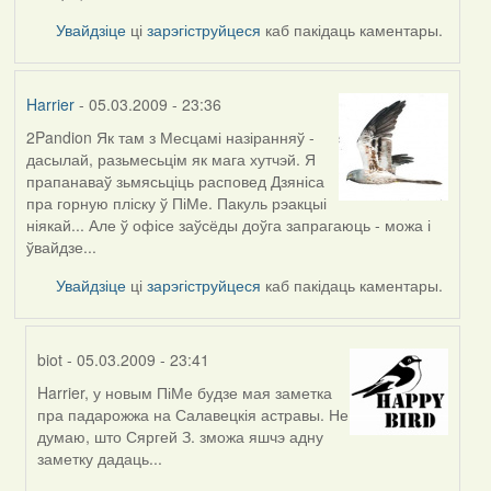
Увайдзіце
ці
зарэгіструйцеся
каб пакідаць каментары.
Harrier
- 05.03.2009 - 23:36
2Pandion Як там з Месцамі назіранняў -
дасылай, разьмесьцім як мага хутчэй. Я
прапанаваў зьмясьціць расповед Дзяніса
пра горную пліску ў ПіМе. Пакуль рэакцыі
ніякай... Але ў офісе заўсёды доўга запрагаюць - можа і
ўвайдзе...
Увайдзіце
ці
зарэгіструйцеся
каб пакідаць каментары.
biot
- 05.03.2009 - 23:41
Harrier, у новым ПіМе будзе мая заметка
In
пра падарожжа на Салавецкія астравы. Не
reply
думаю, што Сяргей З. зможа яшчэ адну
to
заметку дадаць...
by
Harrier