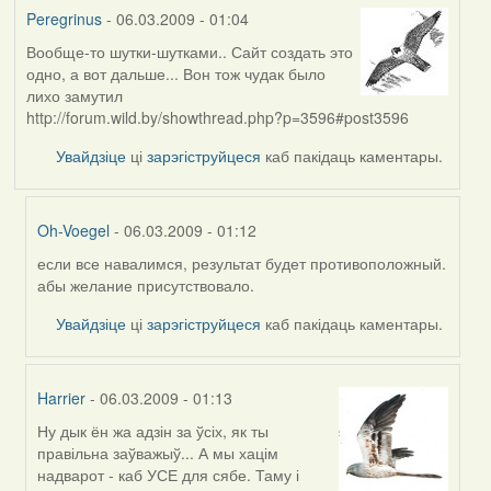
Peregrinus
- 06.03.2009 - 01:04
Вообще-то шутки-шутками.. Сайт создать это
одно, а вот дальше... Вон тож чудак было
лихо замутил
http://forum.wild.by/showthread.php?p=3596#post3596
Увайдзіце
ці
зарэгіструйцеся
каб пакідаць каментары.
Oh-Voegel
- 06.03.2009 - 01:12
если все навалимся, результат будет противоположный.
In
абы желание присутствовало.
reply
to
Увайдзіце
ці
зарэгіструйцеся
каб пакідаць каментары.
by
Peregrinus
Harrier
- 06.03.2009 - 01:13
Ну дык ён жа адзін за ўсіх, як ты
In
правільна заўважыў... А мы хацім
reply
надварот - каб УСЕ для сябе. Таму і
to