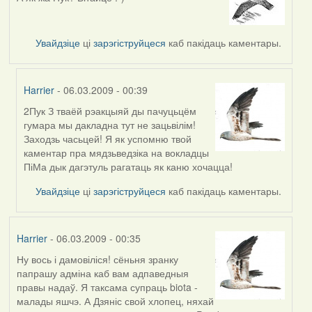
Увайдзіце
ці
зарэгіструйцеся
каб пакідаць каментары.
Harrier
- 06.03.2009 - 00:39
2Пук З тваёй рэакцыяй ды пачуцьцём
In
гумара мы дакладна тут не зацьвілім!
reply
Заходзь часьцей! Я як успомню твой
to
каментар пра мядзьведзіка на вокладцы
by
ПіМа дык дагэтуль рагатаць як каню хочацца!
Peregrinus
Увайдзіце
ці
зарэгіструйцеся
каб пакідаць каментары.
Harrier
- 06.03.2009 - 00:35
Ну вось і дамовіліся! сёньня зранку
папрашу адміна каб вам адпаведныя
правы надаў. Я таксама супраць biota -
малады яшчэ. А Дзяніс свой хлопец, няхай