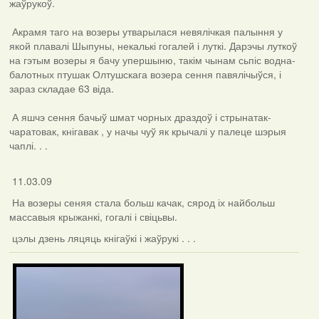
жаўрукоў.
Акрамя таго на возеры утварылася невялічкая палыння у
якой плавалі Шыпуны, некалькі гогалей і луткі. Дарэчы луткоў
на гэтым возеры я бачу упершыню, такім чынам сьпіс водна-
балотных птушак Олтушскага возера сення павялічыўся, і
зараз складае 63 віда.
А яшчэ сення бачыў шмат чорных драздоў і стрынатак-
чаратовак, кнігавак , у начы чуў як крычалі у палеце шэрыя
чаплі. . .
11.03.09
На возеры сеняя стала больш качак, сярод іх найбольш
массавыя крыжанкі, гогалі і свіцьвы.
цэлы дзень ляцяць кнігаўкі і жаўрукі . . .
Фотаздымкі