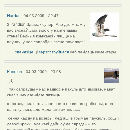
Harrier
- 04.03.2009 - 22:47
2 Pandion Здымак супер! Але дзе ж там у
вас вясна? Зіма зімою ў найлепшым
стане! Бедныя крыжанкі - ляціце на
поўнач, у нас сапраўды вясна пачалася!
Увайдзіце
ці
зарэгіструйцеся
каб пакідаць каментары.
Pandion
- 04.03.2009 - 23:08
)))
так сапраўды у нас надвор'е пакуль што зімовае, нават
снег яшчэ дзе-нідзе ляжыць . . .
а фатаздымак гэты канешне ж не сення зроблены, а на
пачатку зімы, але мала што змянілась
сення хадзіў па возеры, лед яшчэ трымае паўсюль, хоць і
даволі крохкі, але калі дайшоў да сярэдзіны то
пашкадаваў што увогуле сунуўся . .))), праз усе возера