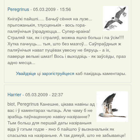
Peregrinus
- 05.03.2009 - 15:56
Кнігаўкі пайшлі..... Бачыў сёння на лузе...
прыгожанькія, тлусценькія - вось гора-
паляўнічыя ўзрадуюцца... Супер-краіна!
Страляй так, як і страляў, можна яшчэ больш і па ўсім!!!!
Хутка пачнуць.... тыя, што без мазгоў... Саўпраўдныя ж
паляўнічыя нават пуцёвак увесну не бяруць - а іх,
паверце вельмі шмат! Вось і выходзіць - як заўсёды, праз
адно месца...
Увайдзіце
ці
зарэгіструйцеся
каб пакідаць каментары.
Harrier
- 05.03.2009 - 22:37
biot, Peregrinus Канешне, цікава навіны ад
вас і ў каментарах чытаць. Але чаму б не
зрабіць паўнаценную навіну-назіранне?
Тым больш для першай даты назіраньня
віда ў гэтым годзе - яно б пайшло ў вызначальнік як
спасылка на назіраньне. А так дзякуй, што не забываеце!