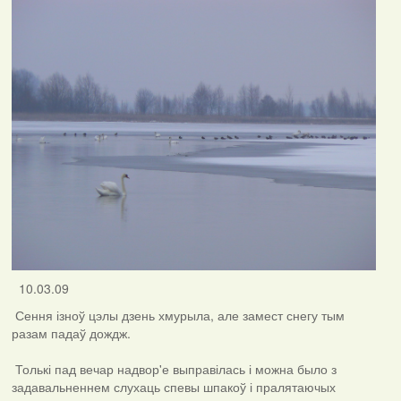
10.03.09
Сення ізноў цэлы дзень хмурыла, але замест снегу тым
разам падаў дождж.
Толькі пад вечар надвор'е выправілась і можна было з
задавальненнем слухаць спевы шпакоў і пралятаючых