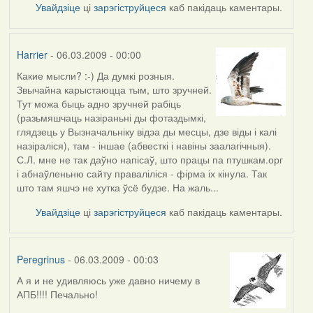
Увайдзіце
ці
зарэгіструйцеся
каб пакідаць каментары.
Harrier
- 06.03.2009 - 00:00
Какие мысли? :-) Да думкі розныя.
Звычайна карыстаюцца тым, што зручней.
Тут можа быць адно зручней рабіць
(разьмяшчаць назіраньні ды фотаздымкі,
глядзець у Вызначальніку відэа ды месцы, дзе віды і калі
назіраліся), там - іншае (абвесткі і навіны заалагічныя).
С.Л. мне не так даўно напісаў, што працы па птушкам.орг
і абнаўленьню сайту праваліліся - фірма іх кінула. Так
што там яшчэ не хутка ўсё будзе. На жаль...
Увайдзіце
ці
зарэгіструйцеся
каб пакідаць каментары.
Peregrinus
- 06.03.2009 - 00:03
А я и не удивляюсь уже давно ничему в
АПБ!!!! Печально!