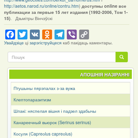
http://aetos.narod.ru/online/contru.htm
)
доступны online все
публикации за первые 15 лет издания (1992-2006, Том 1-
15)
. Дзьмітры Вінчэўскі
Facebook
Twitter
VK
Odnoklassniki
Telegram
Viber
Copy
Link
Увайдзіце
ці
зарэгіструйцеся
каб пакідаць каментары.
Пошук
Пошук
АПОШНІЯ НАЗІРАННІ
Птушыны пярэпалах з-за вужа
Клептопаразитизм
Шпакі: няспелая вішня і падзел здабычы
Канареечный вьюрок (Serinus serinus)
Косуля (Capreоlus capreоlus)