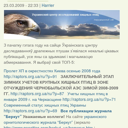
23.03.2009 - 22:33
|
Harrier
З пачатку гэтага году на сайце Ўкраінскага цэнтру
даследаванняў драпежных птушак з’явілася некалькі цікавых
публікацый, усе яны са здымкамі і магчымасцю
абмеркавання. Я выбраў свой ТОП-5:
Пролет ХП в окрестностях Киева осенью 2008 года
http://raptors.org.ua/ru/?p=91
ЗАКЛЮЧИТЕЛЬНЫЙ ЭТАП
ЗИМНИХ УЧЕТОВ КРУПНЫХ ХИЩНЫХ ПТИЦ В ЗОНЕ
ОТЧУЖДЕНИЯ ЧЕРНОБЫЛЬСКОЙ АЭС ЗИМОЙ 2008-2009
ГГ.
http://raptors.org.ua/ru/?p=87
Учеты хищных птиц в
январе 2009 г. на Черкасщине
http://raptors.org.ua/ru/?p=71
Современный статус хищных птиц Украины
http://raptors.org.ua/ru/?p=69
Все публикации журнала
“Беркут”
Уважаемые коллеги!
На сайте
украинского
орнитологического журнала “Беркут”
(зеркало
http://www.geocities.com/berkut_ua/homerus.htm
і