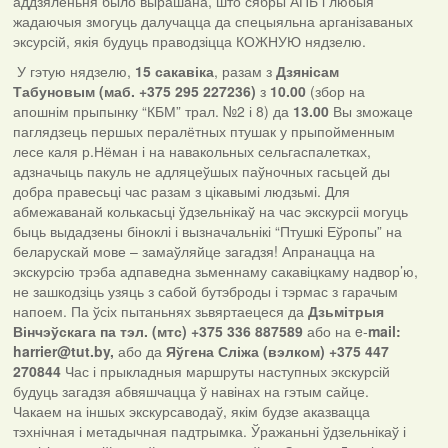
аддзяленьня было вырашана, што сябры АПБ і любыя
жадаючыя змогуць далучацца да спецыяльна арганізаваных
эксурсій, якія будуць праводзіцца КОЖНУЮ нядзелю.
У гэтую нядзелю,
15 сакавіка
, разам з
Дзянісам
Табуновым (маб.
+375 295 227236
)
з
10.00
(збор на
апошнім прыпынку “КБМ” трал. №2 і 8) да
13.00
Вы зможаце
паглядзець першых пералётных птушак у прыпойменным
лесе каля р.Нёман і на навакольных сельгаспалетках,
адзначыць пакуль не адляцеўшых паўночных гасьцей ды
добра правесьці час разам з цікавымі людзьмі. Для
абмежаванай колькасьці ўдзельнікаў на час экскурсіі могуць
быць выдадзены біноклі і вызначальнікі “Птушкі Еўропы” на
беларускай мове – замаўляйце загадзя! Апранацца на
экскурсію трэба адпаведна зьменнаму сакавіцкаму надвор’ю,
не зашкодзіць узяць з сабой бутэброды і тэрмас з гарачым
напоем. Па ўсіх пытаньнях зьвяртаецеся да
Дзьмітрыя
Вінчэўскага па тэл. (мтс) +375 336 887589
або на e-
mail:
harrier
@tut.by
,
або да
Яўгена Сліжа (вэлком) +375 447
270844
Час і прыкладныя маршруты наступных экскурсій
будуць загадзя абвяшчацца ў навінах на гэтым сайце.
Чакаем на іншых экскурсаводаў, якім будзе аказвацца
тэхнічная і метадычная падтрымка. Ўражаньні ўдзельнікаў і