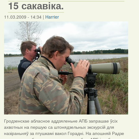
15 сакавіка.
11.03.2009 - 14:34
|
Harrier
Гродзенскае абласное аддзяленьне АПБ запрашае ўсіх
ахвотных на першую са штонядзельных экскурсій для
назіраньняў за птушкамі вакол Горадні. На апошняй Радзе