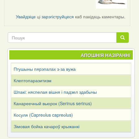
to
by
Увайдзіце
ці
зарэгіструйцеся
каб пакідаць каментары.
Kiolk
Пошук
Пошук
АПОШНІЯ НАЗІРАННІ
Птушыны пярэпалах з-за вужа
Клептопаразитизм
Шпакі: няспелая вішня і падзел здабычы
Канареечный вьюрок (Serinus serinus)
Косуля (Capreоlus capreоlus)
Зімовая бойка качароў крыжанкі