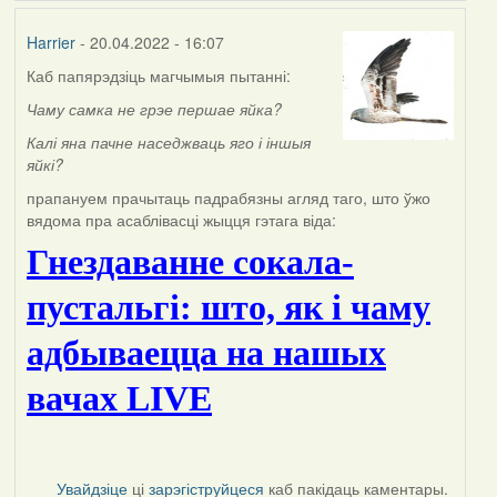
Harrier
- 20.04.2022 - 16:07
Каб папярэдзіць магчымыя пытанні:
Чаму самка не грэе першае яйка?
К
алі яна пачне наседжваць яго і іншыя
яйкі?
прапануем прачытаць падрабязны агляд таго, што ўжо
вядома пра асаблівасці жыцця гэтага віда:
Гнездаванне сокала-
пустальгі: што, як і чаму
адбываецца на нашых
вачах LIVE
Увайдзіце
ці
зарэгіструйцеся
каб пакідаць каментары.