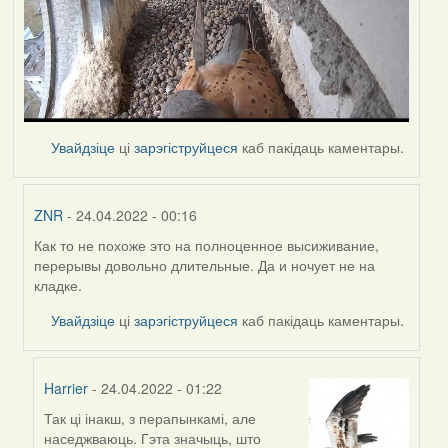
Увайдзіце
ці
зарэгіструйцеся
каб пакідаць каментары.
ZNR
- 24.04.2022 - 00:16
Как то не похоже это на полноценное высиживание,
In
перерывы довольно длительные. Да и ночует не на
reply
кладке.
to
by
Увайдзіце
ці
зарэгіструйцеся
каб пакідаць каментары.
Harrier
Harrier
- 24.04.2022 - 01:22
Так ці інакш, з перапынкамі, але
In
наседжваюць. Гэта значыць, што