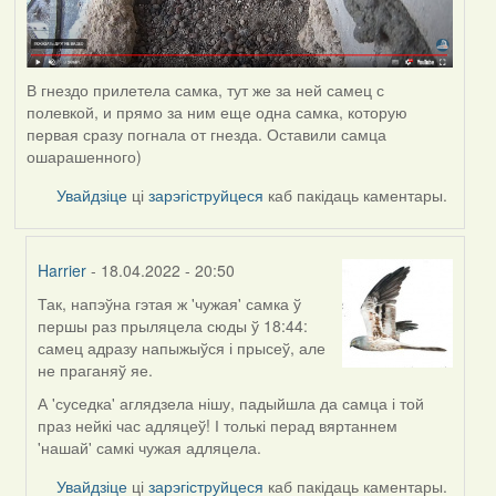
В гнездо прилетела самка, тут же за ней самец с
полевкой, и прямо за ним еще одна самка, которую
первая сразу погнала от гнезда. Оставили самца
ошарашенного)
Увайдзіце
ці
зарэгіструйцеся
каб пакідаць каментары.
Harrier
- 18.04.2022 - 20:50
Так, напэўна гэтая ж 'чужая' самка ў
In
першы раз прыляцела сюды ў 18:44:
reply
самец адразу напыжыўся і прысеў, але
to
не праганяў яе.
by
Estydaven
А 'суседка' аглядзела нішу, падыйшла да самца і той
праз нейкі час адляцеў! І толькі перад вяртаннем
'нашай' самкі чужая адляцела.
Увайдзіце
ці
зарэгіструйцеся
каб пакідаць каментары.