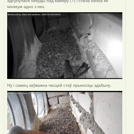
адсунулася некуды пад камеру (?) і стала бачна як
мінімум адно з яек.
Ну і самец заўважна часцей стаў прыносіць здабычу.