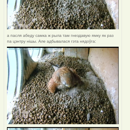
а пасля абеду самка ж рыла там гнездавую ямку як раз
па цэнтру нішы. Але адбывалася гэта нядоўга: