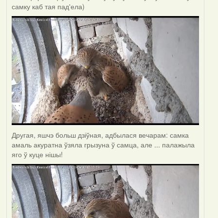
самку каб тая пад'ела)
Другая, яшчэ больш дзіўная, адбылася вечарам: самка
амаль акуратна ўзяла грызуна ў самца, але ... палажыла
яго ў куце нішы!