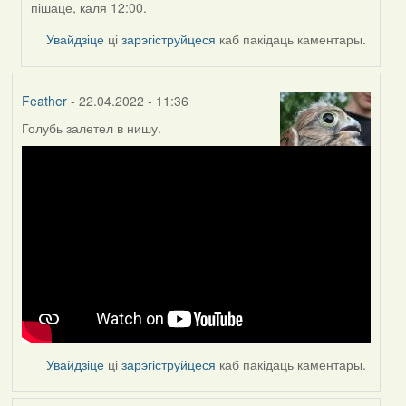
пішаце, каля 12:00.
ZNR
Увайдзіце
ці
зарэгіструйцеся
каб пакідаць каментары.
Feather
- 22.04.2022 - 11:36
Голубь залетел в нишу.
Увайдзіце
ці
зарэгіструйцеся
каб пакідаць каментары.