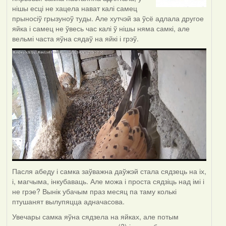
нішы есці не хацела нават калі самец
прыносіў грызуноў туды. Але хутчэй за ўсё адлала другое
яйка і самец не ўвесь час калі ў нішы няма самкі, але
вельмі часта яўна сядаў на яйкі і грэў.
Пасля абеду і самка заўважна даўжэй стала сядзець на іх,
і, магчыма, інкубаваць. Але можа і проста сядзіць над імі і
не грэе? Вынік убачым праз месяц па таму колькі
птушанят вылупяцца адначасова.
Увечары самка яўна сядзела на яйках, але потым