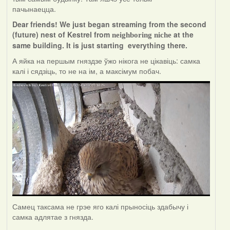
пачынаецца.
Dear friends! We just began streaming from the second
(future) nest of Kestrel from
at the
neighboring niche
same building. It is just starting everything there.
А яйка на першым гняздзе ўжо нікога не цікавіць: самка
калі і сядзіць, то не на ім, а максімум побач.
Самец таксама не грэе яго калі прыносіць здабычу і
самка адлятае з гнязда.