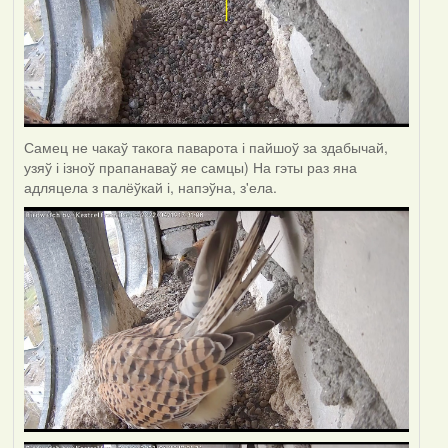
Самец не чакаў такога паварота і пайшоў за здабычай,
узяў і ізноў прапанаваў яе самцы) На гэты раз яна
адляцела з палёўкай і, напэўна, з'ела.