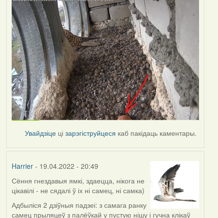
Увайдзіце
ці
зарэгіструйцеся
каб пакідаць каментары.
Harrier
- 19.04.2022 - 20:49
Сёння гнездавыя ямкі, здаецца, нікога не
цікавілі - не сядалі ў іх ні самец, ні самка)
Адбыліся 2 дзіўныя падзеі: з самага ранку
самец прыляцеў з палёўкай у пустую нішу і гучна клікаў