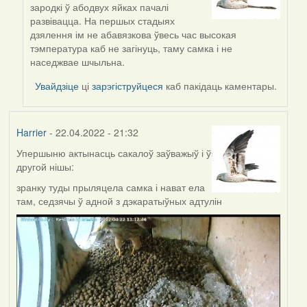
reply
зародкі ў абодвух яйках пачалі
to
развівацца. На першых стадыях
by
дзялення ім не абавязкова ўвесь час высокая
ZNR
тэмпература каб не загінуць, таму самка і не
наседжвае шчыльна.
Увайдзіце
ці
зарэгіструйцеся
каб пакідаць каментары.
Harrier
- 22.04.2022 - 21:32
Упершыню актынасць сакалоў заўважыў і ў
другой нішы:
зранку туды прыляцела самка і нават ела
там, седзячы ў адной з дэкаратыўных адтулін