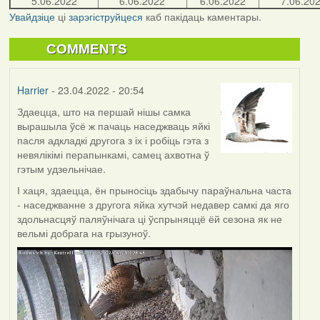
5.06.2022
6.06.2022
6.06.2022
7.06.20
Увайдзіце
ці
зарэгіструйцеся
каб пакідаць каментары.
COMMENTS
Harrier
- 23.04.2022 - 20:54
Здаецца, што на першай нішы самка
вырашыла ўсё ж пачаць наседжваць яйкі
пасля адкладкі другога з іх і робіць гэта з
невялікімі перапынкамі, самец ахвотна ў
гэтым удзельнічае.
І хаця, здаецца, ён прыносіць здабычу параўнальна часта
- наседжванне з другога яйка хутчэй недавер самкі да яго
здольнасцяў паляўнічага ці ўспрыняццё ёй сезона як не
вельмі добрага на грызуноў.