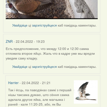
Увайдзіце
ці
зарэгіструйцеся
каб пакідаць каментары.
ZNR
- 22.04.2022 - 19:23
Есть предположение, что между 12:00 и 12:30 самка
отложила второе яйцо. Жаль что в кадре уже мы врядли
увидим саму кладку.
Увайдзіце
ці
зарэгіструйцеся
каб пакідаць каментары.
Harrier
- 22.04.2022 - 21:21
Так і ёсць, па паводзінах самкі з першай
In
нішы таксама думаю, што сёння самка
reply
адклала другое яйка, але магчыма і
to
раней - каля 11:20-25, або, як Вы
by