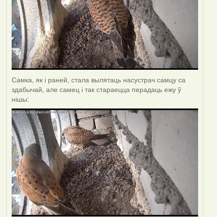
Самка, як і раней, стала вылятаць насустрач самцу са
здабычай, але самец і так стараецца перадаць ежу ў
нішы: