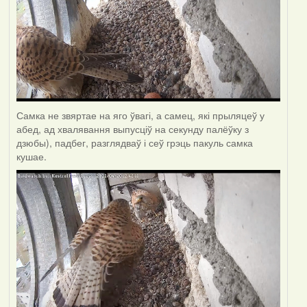
Самка не звяртае на яго ўвагі, а самец, які прыляцеў у
абед, ад хвалявання выпусціў на секунду палёўку з
дзюбы), падбег, разглядваў і сеў грэць пакуль самка
кушае.