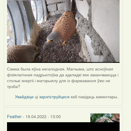
Самка была яўна негалодная. Магчыма, што асноўная
фізіялагічная падрыхтоўка да адкладкі яек заканчваецца і
столькі энергіі і матэрыялу для іх фармавання ўжо не
трэба?
Увайдзіце
ці
зарэгіструйцеся
каб пакідаць каментары.
Feather
- 19.04.2022 - 13:00