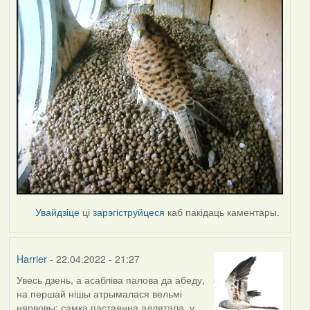
Увайдзіце
ці
зарэгіструйцеся
каб пакідаць каментары.
Harrier
- 22.04.2022 - 21:27
Увесь дзень, а асабліва палова да абеду,
на першай нішы атрымалася вельмі
нярвовы: самка пастаянна адлятала, у