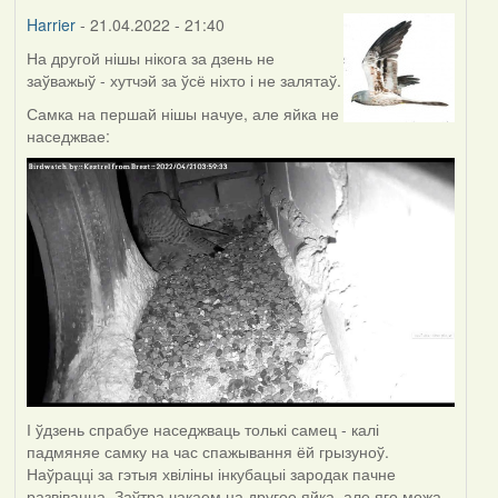
Harrier
- 21.04.2022 - 21:40
На другой нішы нікога за дзень не
заўважыў - хутчэй за ўсё ніхто і не залятаў.
Самка на першай нішы начуе, але яйка не
наседжвае:
І ўдзень спрабуе наседжваць толькі самец - калі
падмяняе самку на час спажывання ёй грызуноў.
Наўрацці за гэтыя хвіліны інкубацыі зародак пачне
развівацца. Заўтра чакаем на другое яйка, але яго можа