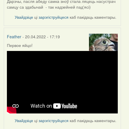
Дарэчы, пасля абеду самка зноў стала ляцець насустрач
самцу са здабычай - так надзейней пад'ясі)
Увайдзіце
ці
зарэгіструйцеся
каб пакідаць каментары.
Feather
- 20.04.2022 - 17:19
Первое яйцо!
Увайдзіце
ці
зарэгіструйцеся
каб пакідаць каментары.