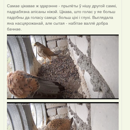
Самае цікавае ж здарэнне - прылёты ў нішу другой самкі,
падрабязна апісаны ніжэй. Цікава, што голас у яе больш
падобны да голасу самца: больш ціхі і глухі. Выглядала
яна насцярожанай, але сытая - набітае валлё добра
бачнае.