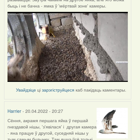
быць і не бачна - ямка ў 'мёртвай зоне' камеры.
Увайдзіце
ці
зарэгіструйцеся
каб пакідаць каментары.
Harrier
- 20.04.2022 - 20:27
Сёння, акрамя першага яйка ў першай
гнездавой нішы, 'з'явілася' і другая камера
- яна працуе ў другой, суседняй нішы у
тым самым будынку. Там яшчэ ўсё толькі