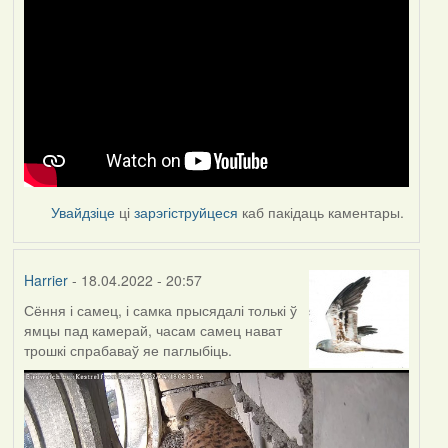
Увайдзіце
ці
зарэгіструйцеся
каб пакідаць каментары.
Harrier
- 18.04.2022 - 20:57
Сёння і самец, і самка прысядалі толькі ў
ямцы пад камерай, часам самец нават
трошкі спрабаваў яе паглыбіць.