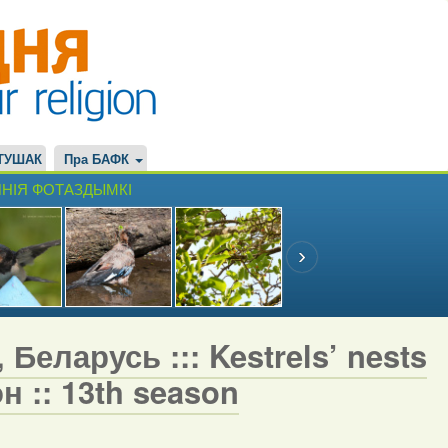
ТУШАК
Пра БАФК
НІЯ ФОТАЗДЫМКІ
Беларусь ::: Kestrels’ nests
н :: 13th season