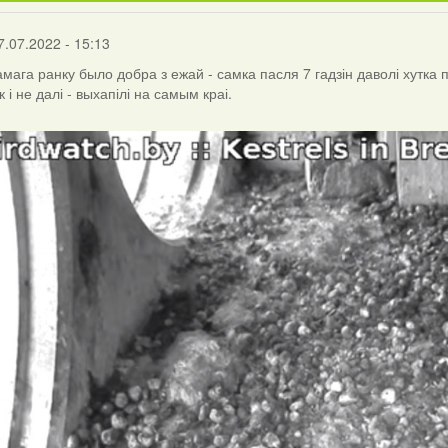
7.07.2022 - 15:13
амага ранку было добра з ежай - самка пасля 7 гадзін даволі хутка
к і не далі - выхапілі на самым краі.