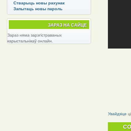
Стварыць новы рахунак
Запытаць новы пароль
ЗАРАЗ НА САЙЦЕ
Зараз няма зарэгістраваных
карыстальнікаў онлайн.
Увайдзіце
ц
C