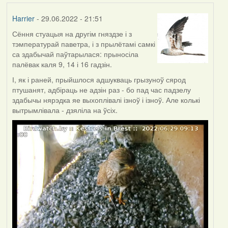
Harrier
- 29.06.2022 - 21:51
Сёння стуацыя на другім гняздзе і з
тэмпературай паветра, і з прылётамі самкі
са здабычай паўтарылася: прыносіла
палёвак каля 9, 14 і 16 гадзін.
І, як і раней, прыйшлося адшукваць грызуноў сярод
птушанят, адбіраць не адзін раз - бо пад час падзелу
здабычы нярэдка яе выхоплівалі ізноў і ізноў. Але колькі
вытрымлівала - дзяліла на ўсіх.