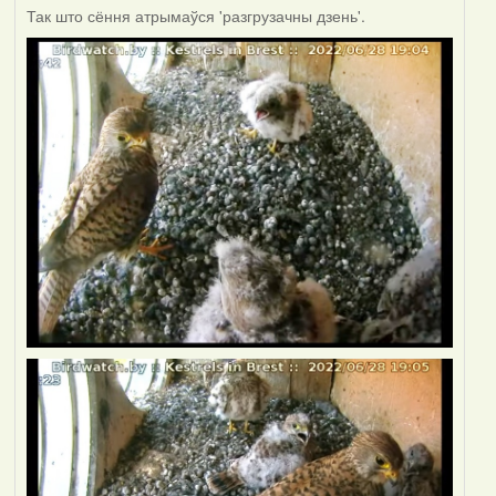
Так што сёння атрымаўся 'разгрузачны дзень'.