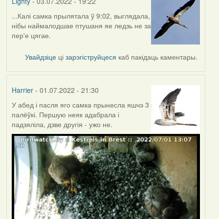
Lighty
- 03.07.2022 - 19:22
...Калі самка прылятала ў 9:02, выглядала,
нібы наймалодшае птушаня яе ледзь не за
пер'е цягае.
Увайдзіце
ці
зарэгіструйцеся
каб пакідаць каментары.
Harrier
- 01.07.2022 - 21:30
У абед і пасля яго самка прынесла яшчэ 3
палёўкі. Першую неяк адабрала і
падзяліла, дзве другія - ужо не.