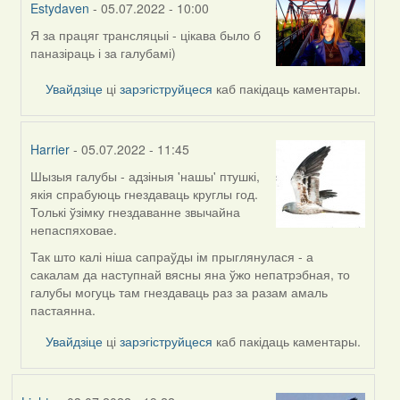
Estydaven
- 05.07.2022 - 10:00
Я за працяг трансляцыі - цікава было б
In
паназіраць і за галубамі)
reply
to
Увайдзіце
ці
зарэгіструйцеся
каб пакідаць каментары.
by
RobinZone
Harrier
- 05.07.2022 - 11:45
Шызыя галубы - адзіныя 'нашы' птушкі,
In
якія спрабуюць гнездаваць круглы год.
reply
Толькі ўзімку гнездаванне звычайна
to
непаспяховае.
by
RobinZone
Так што калі ніша сапраўды ім прыглянулася - а
сакалам да наступнай вясны яна ўжо непатрэбная, то
галубы могуць там гнездаваць раз за разам амаль
пастаянна.
Увайдзіце
ці
зарэгіструйцеся
каб пакідаць каментары.