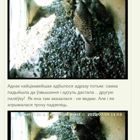
Аднак найцікавейшае адбылося адразу потым: самка
падыйшла да ўзвышэння і адтуль дастала .. другую
палёўку! Як яна там аказалася - не ведаю. Але і яе
атрымалася троху падзяліць.