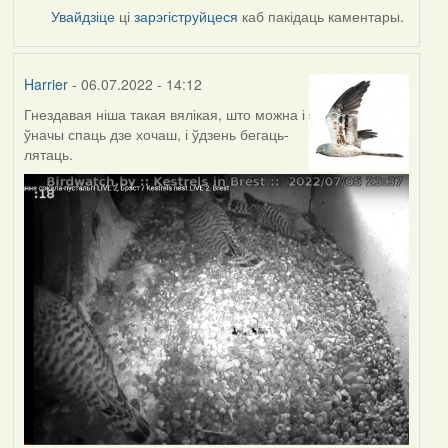
Увайдзіце
ці
зарэгіструйцеся
каб пакідаць каментары.
Harrier
- 06.07.2022 - 14:12
Гнездавая ніша такая вялікая, што можна і
ўначы спаць дзе хочаш, і ўдзень бегаць-
лятаць.