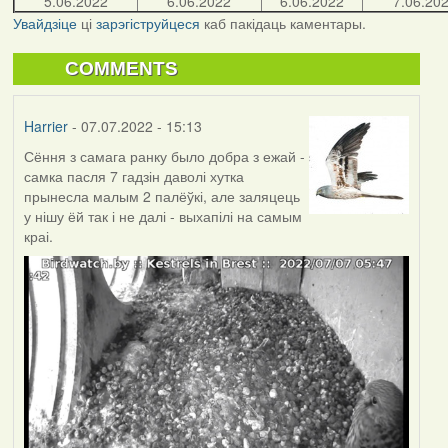
5.06.2022
6.06.2022
6.06.2022
7.06.20
Увайдзіце
ці
зарэгіструйцеся
каб пакідаць каментары.
COMMENTS
Harrier
- 07.07.2022 - 15:13
Сёння з самага ранку было добра з ежай -
самка пасля 7 гадзін даволі хутка
прынесла малым 2 палёўкі, але заляцець
у нішу ёй так і не далі - выхапілі на самым
краі.