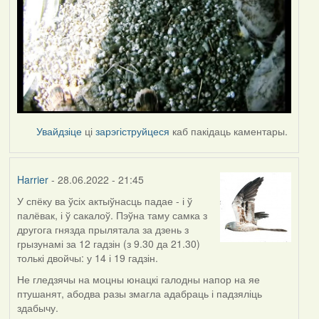
Увайдзіце
ці
зарэгіструйцеся
каб пакідаць каментары.
Harrier
- 28.06.2022 - 21:45
У спёку ва ўсіх актыўнасць падае - і ў
палёвак, і ў сакалоў. Пэўна таму самка з
другога гнязда прылятала за дзень з
грызунамі за 12 гадзін (з 9.30 да 21.30)
толькі двойчы: у 14 і 19 гадзін.
Не гледзячы на моцны юнацкі галодны напор на яе
птушанят, абодва разы змагла адабраць і падзяліць
здабычу.