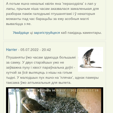
А потым яшчэ некалькі хвілін яна 'пераходзіла' з лап у
лапы, прычым ніша часам аказвалася замаленькая для
разборак паміж галоднымі птушанятамі і ў некаторыя
моманты пад час барацьбы за ежу асобныя маглі
вываліцца з яе.
Увайдзіце
ці
зарэгіструйцеся
каб пакідаць каментары.
Harrier
- 05.07.2022 - 20:42
Птушаняты ўжо часам здаюцца большымі
за самку. У двух старэйшых ужо не
заўважна пуху і хвост параўнальна доўгі -
хутчэй за ўсё выляцяць з нішы на гэтым
тыдні. У малодшых пух яшчэ на 'плячах', аднак памеры
таксама ўжо аптымальныя для вылета.