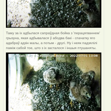
Таму за іх адбылася сапраўдная бойка з 'перацягваннем'
грызуна, якая адбывалася ў абодва бакі - спачатку яго
адабраў адзін малы, а потым - другі. Ну і неяк падзялілі
паміж сабой тое, што з іх засталося і іншыя птушаняты.