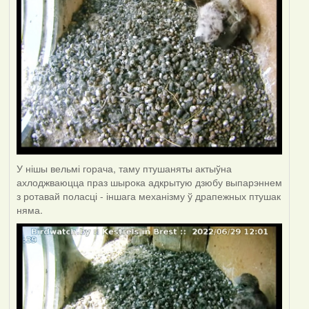
У нішы вельмі горача, таму птушаняты актыўна
ахлоджваюцца праз шырока адкрытую дзюбу выпарэннем
з ротавай поласці - іншага механізму ў драпежных птушак
няма.