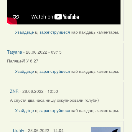
Увайдзіце
ці
зарэгіструйцеся
каб пакідаць каментары.
Tatyana
- 28.06.2022 - 09:15
Паляцеў! У 8:27
Увайдзіце
ці
зарэгіструйцеся
каб пакідаць каментары.
ZNR
- 28.06.2022 - 10:50
А спустя два часа нишу оккупировали голуби)
In
reply
Увайдзіце
ці
зарэгіструйцеся
каб пакідаць каментары.
to
by
Tatyana
Lighty
- 28.06.2022 - 14:04