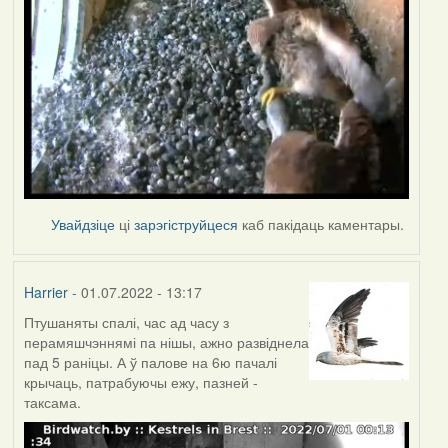
Увайдзіце
ці
зарэгіструйцеся
каб пакідаць каментары.
Harrier
- 01.07.2022 - 13:17
Птушаняты спалі, час ад часу з
перамяшчэннямі па нішы, ажно развіднела
пад 5 раніцы. А ў палове на 6ю пачалі
крычаць, патрабуючы ежу, пазней -
таксама.