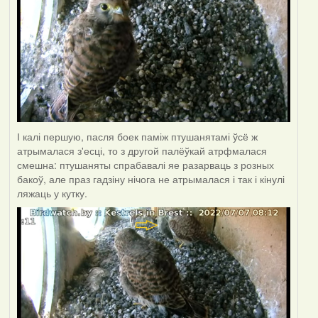
І калі першую, пасля боек паміж птушанятамі ўсё ж
атрымалася з'есці, то з другой палёўкай атрфмалася
смешна: птушаняты спрабавалі яе разарваць з розных
бакоў, але праз гадзіну нічога не атрымалася і так і кінулі
ляжаць у кутку.