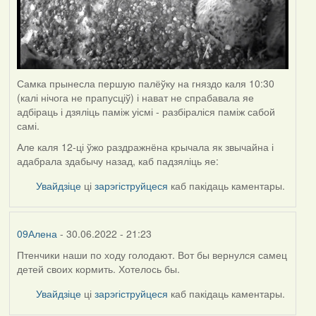
Самка прынесла першую палёўку на гняздо каля 10:30
(калі нічога не прапусціў) і нават не спрабавала яе
адбіраць і дзяліць паміж уісмі - разбіраліся паміж сабой
самі.
Але каля 12-ці ўжо раздражнёна крычала як звычайна і
адабрала здабычу назад, каб падзяліць яе:
Увайдзіце
ці
зарэгіструйцеся
каб пакідаць каментары.
09Алена
- 30.06.2022 - 21:23
Птенчики наши по ходу голодают. Вот бы вернулся самец
детей своих кормить. Хотелось бы.
Увайдзіце
ці
зарэгіструйцеся
каб пакідаць каментары.