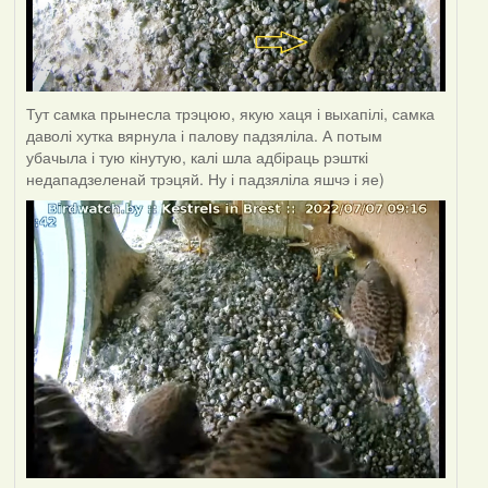
Тут самка прынесла трэцюю, якую хаця і выхапілі, самка
даволі хутка вярнула і палову падзяліла. А потым
убачыла і тую кінутую, калі шла адбіраць рэшткі
недападзеленай трэцяй. Ну і падзяліла яшчэ і яе)