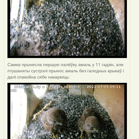
Самка прынесла першую палёўку амаль у 11 гадзін, але
птушаняты сустрэлі прынос амаль без галодных крыкаў і
далі спакойна сябе накарміць: