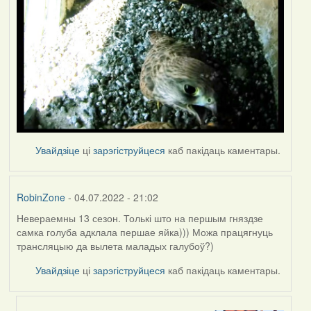
Увайдзіце
ці
зарэгіструйцеся
каб пакідаць каментары.
RobinZone
- 04.07.2022 - 21:02
Невераемны 13 сезон. Толькі што на першым гняздзе
самка голуба адклала першае яйка))) Можа працягнуць
трансляцыю да вылета маладых галубоў?)
Увайдзіце
ці
зарэгіструйцеся
каб пакідаць каментары.