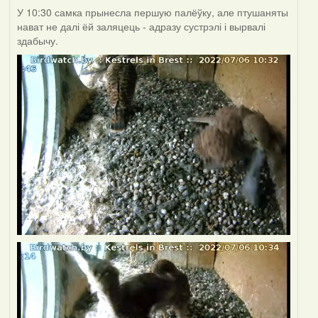
У 10:30 самка прынесла першую палёўку, але птушаняты
нават не далі ёй заляцець - адразу сустрэлі і вырвалі
здабычу.