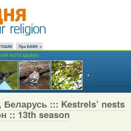
ТУШАК
Пра БАФК
НІЯ ФОТАЗДЫМКІ
Беларусь ::: Kestrels’ nests
н :: 13th season