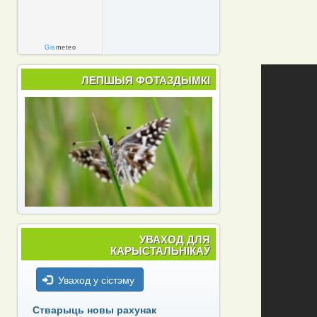
Gis
meteo
ЛЕПШЫЯ ФОТАЗДЫМКІ
УВАХОД ДЛЯ
КАРЫСТАЛЬНІКАЎ
Уваход у сістэму
Стварыць новы рахунак