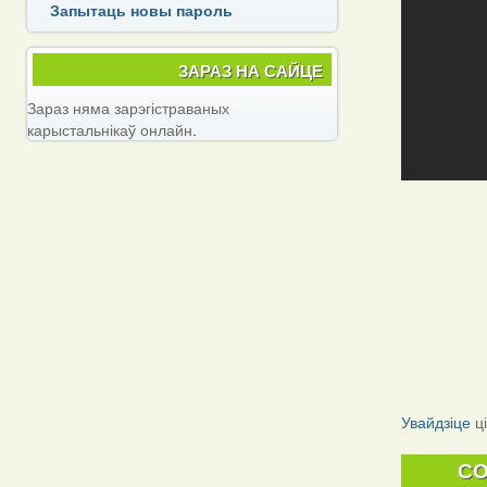
Запытаць новы пароль
ЗАРАЗ НА САЙЦЕ
Зараз няма зарэгістраваных
карыстальнікаў онлайн.
Увайдзіце
ц
C