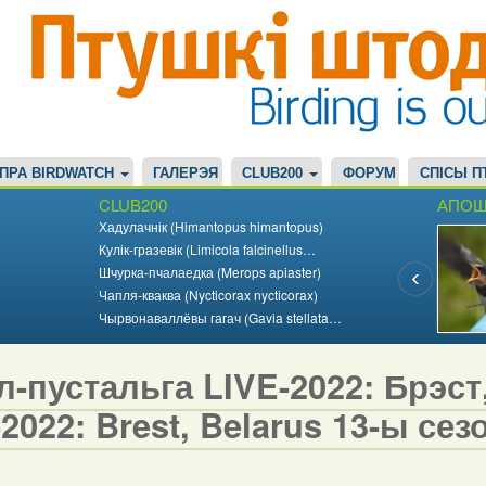
ПРА BIRDWATCH
ГАЛЕРЭЯ
CLUB200
ФОРУМ
СПІСЫ П
CLUB200
АПОШ
Хадулачнік (Himantopus himantopus)
Кулік-гразевік (Limicola falcinellus…
Шчурка-пчалаедка (Merops apiaster)
Чапля-кваква (Nycticorax nycticorax)
Чырвонаваллёвы гагач (Gavia stellata…
-пустальга LIVE-2022: Брэст, 
2022: Brest, Belarus 13-ы сезо