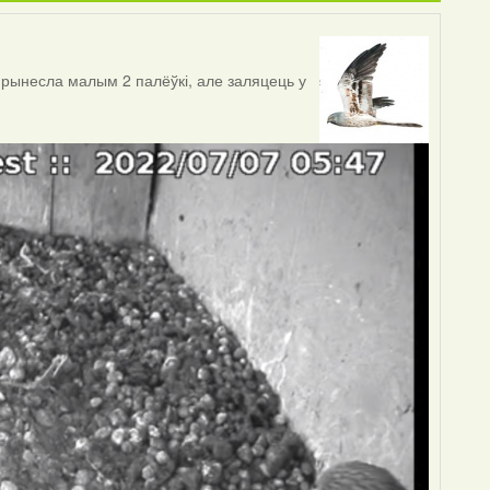
 прынесла малым 2 палёўкі, але заляцець у