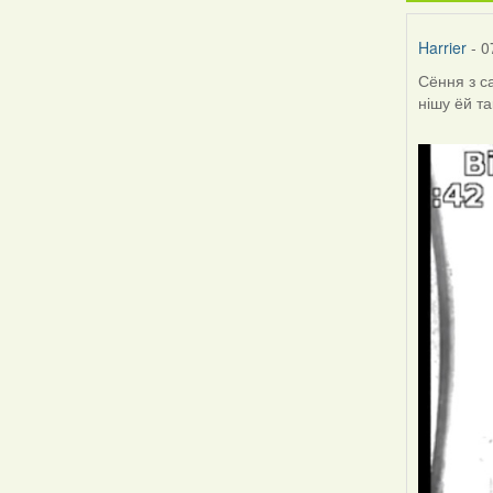
Harrier
- 0
Сёння з с
нішу ёй та