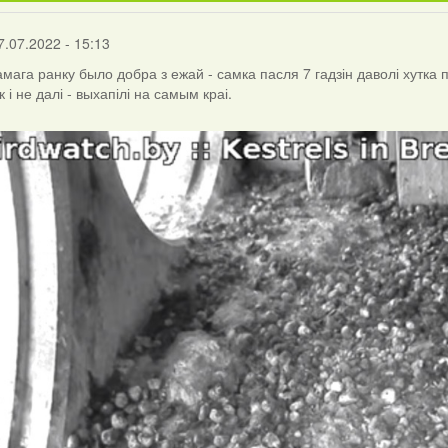
7.07.2022 - 15:13
амага ранку было добра з ежай - самка пасля 7 гадзін даволі хутка
к і не далі - выхапілі на самым краі.