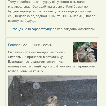
by
Таму спрабаваць вярнуць у нішу гэтага выглядае і
ZNR
маларэальна, і без асаблівага сэнсу. Калі бацькі не
будуць карміць яго зараз там, дзе ён сядзіць і просіць
есці недалёка ад роднай нішы, то і іншых карміць пасля
вылету не будуць.
Увайдзіце
ці
зарэгіструйцеся
каб пакідаць каментары.
Feather
- 22.06.2022 - 22:24
Выпавший птенец найден местными
In
жителями и принесён в ветклинику.
reply
Благодаря сотрудникам ветклиники
to
птенец вместе с ещё одним слётком после передержки
by
возвращены на крышу.
ZNR