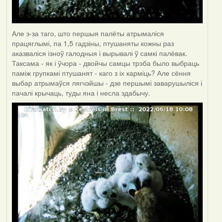
Але з-за таго, што першыя палёты атрымаліся
працяглымі, па 1,5 гадзіны, птушаняты кожны раз
аказваліся ізноў галодныя і вырывалі ў самкі палёвак.
Таксама - як і ўчора - двойчы самцы трэба было выбраць
паміж групкамі птушанят - каго з іх карміць? Але сёння
выбар атрымаўся лягчэйшы - дзе першымі заварушыліся і
пачалі крычаць, туды яна і несла здабычу.