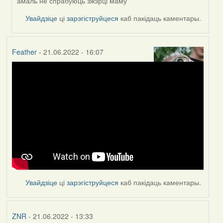
амаль не спрабуюць зжэрці маму
Увайдзіце
ці
зарэгіструйцеся
каб пакідаць каментары.
Feather
- 21.06.2022 - 16:07
Увайдзіце
ці
зарэгіструйцеся
каб пакідаць каментары.
ZNR
- 21.06.2022 - 13:33