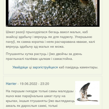
Шмат разоў прыходзілася бегаць вакол малых, каб
знайсці здабычу і вярнуць яе для падзелу. Упершыню
пачуў, як самка коратка і неяк расчаравана квакае, калі
вярнуць здабычу ад малых не можа.
Птушаняты хутка растуць і ўжо двойчы за дзень
праглыналі палёвак цалкам і самастойна.
Увайдзіце
ці
зарэгіструйцеся
каб пакідаць каментары.
Harrier
- 19.06.2022 - 23:20
На першым гняздзе толькі самы малодшы
яшчэ мае параўнальна шмат пуху на
крылах, іншыя птушаняты ўжо выглядаюць
амаль як дарослыя самкі, толькі