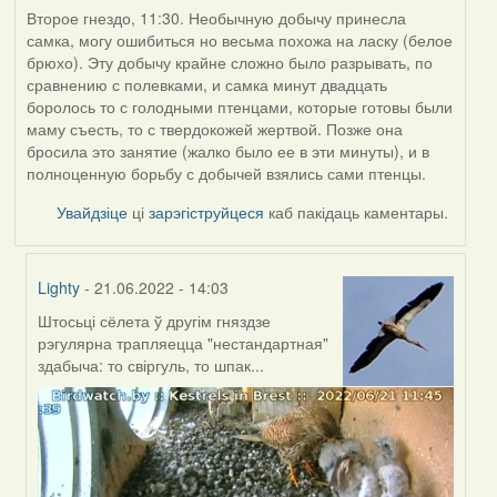
Второе гнездо, 11:30. Необычную добычу принесла
самка, могу ошибиться но весьма похожа на ласку (белое
брюхо). Эту добычу крайне сложно было разрывать, по
сравнению с полевками, и самка минут двадцать
боролось то с голодными птенцами, которые готовы были
маму съесть, то с твердокожей жертвой. Позже она
бросила это занятие (жалко было ее в эти минуты), и в
полноценную борьбу с добычей взялись сами птенцы.
Увайдзіце
ці
зарэгіструйцеся
каб пакідаць каментары.
Lighty
- 21.06.2022 - 14:03
Штосьці сёлета ў другім гняздзе
In
рэгулярна трапляецца "нестандартная"
reply
здабыча: то свіргуль, то шпак...
to
by
ZNR