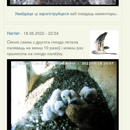
Увайдзіце
ці
зарэгіструйцеся
каб пакідаць каментары.
Harrier
- 18.06.2022 - 22:54
Cёння самка з другога гнязда лятала
паляваць не менш 10 разоў і кожны раз
прыносіла на гняздо палёўку.