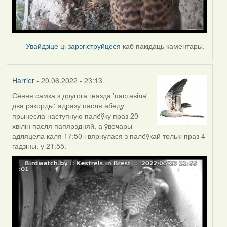
Увайдзіце
ці
зарэгіструйцеся
каб пакідаць каментары.
Harrier
- 20.06.2022 - 23:13
Сёння самка з другога гнязда 'паставіла'
два рэкорды: адразу пасля абеду
прынесла наступную палёўку праз 20
хвілін пасля папярэдняй, а ўвечары
адляцела каля 17:50 і вярнулася з палёўкай толькі праз 4
гадзіны, у 21:55.