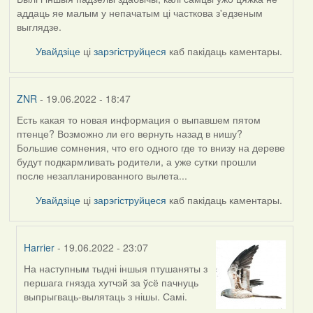
аддаць яе малым у непачатым ці часткова з'едзеным
выглядзе.
Увайдзіце
ці
зарэгіструйцеся
каб пакідаць каментары.
ZNR
- 19.06.2022 - 18:47
Есть какая то новая информация о выпавшем пятом
птенце? Возможно ли его вернуть назад в нишу?
Большие сомнения, что его одного где то внизу на дереве
будут подкармливать родители, а уже сутки прошли
после незапланированного вылета...
Увайдзіце
ці
зарэгіструйцеся
каб пакідаць каментары.
Harrier
- 19.06.2022 - 23:07
На наступным тыдні іншыя птушаняты з
In
першага гнязда хутчэй за ўсё пачнуць
reply
выпрыгваць-вылятаць з нішы. Самі.
to