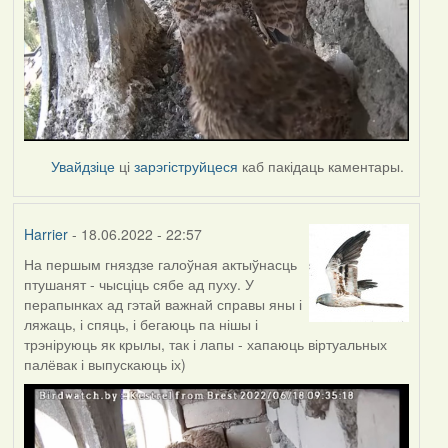
Увайдзіце
ці
зарэгіструйцеся
каб пакідаць каментары.
Harrier
- 18.06.2022 - 22:57
На першым гняздзе галоўная актыўнасць
птушанят - чысціць сябе ад пуху. У
перапынках ад гэтай важнай справы яны і
ляжаць, і спяць, і бегаюць па нішы і
трэніруюць як крылы, так і лапы - хапаюць віртуальных
палёвак і выпускаюць іх)