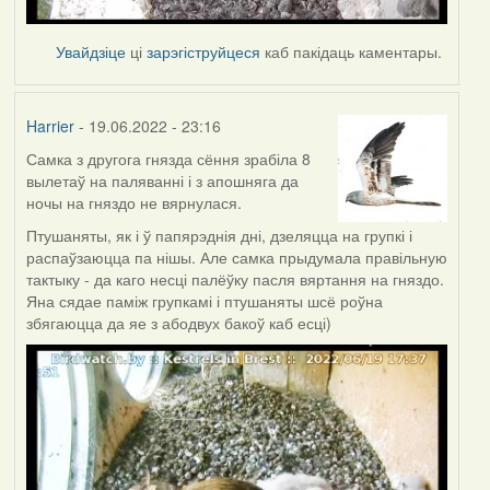
Увайдзіце
ці
зарэгіструйцеся
каб пакідаць каментары.
Harrier
- 19.06.2022 - 23:16
Самка з другога гнязда сёння зрабіла 8
вылетаў на паляванні і з апошняга да
ночы на гняздо не вярнулася.
Птушаняты, як і ў папярэднія дні, дзеляцца на групкі і
распаўзаюцца па нішы. Але самка прыдумала правільную
тактыку - да каго несці палёўку пасля вяртання на гняздо.
Яна сядае паміж групкамі і птушаняты шсё роўна
збягаюцца да яе з абодвух бакоў каб есці)