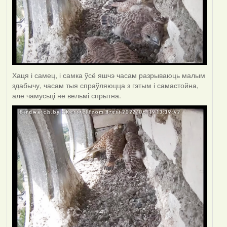
Хаця і самец, і самка ўсё яшчэ часам разрываюць малым
здабычу, часам тыя спраўляюцца з гэтым і самастойна,
але чамусьці не вельмі спрытна.