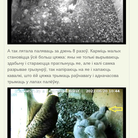
А так лятала паляваць за дзень 8 разоў. Карміць малых
становіцца ўсё больш цяжка: яны не толькі вырываюць
здабычу і стараюцца праглынуць яе, але і калі самка
разрывае грызунрў, так напіраюць на яе і хапаюць
кавалкі, што ёй цяжка трымаць раўнавагу і адначасова
трымаць у лапах палёўку.