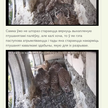
Самка ўжо не штораз стараецца вярнуць выхапленую
птушанятамі палёўку, але калі хоча, то ў яе гэта
паступова атрымліваецца і тады яна стараецца накарміць
птушанят кавалкамі здабычы, якую для іх разрывае.