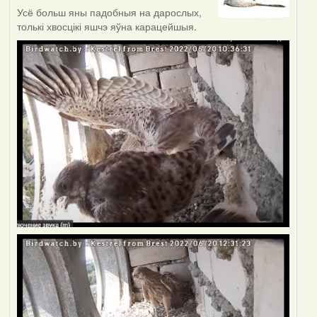
Усё больш яны падобныя на дарослых,
толькі хвосцікі яшчэ яўна карацейшыя.