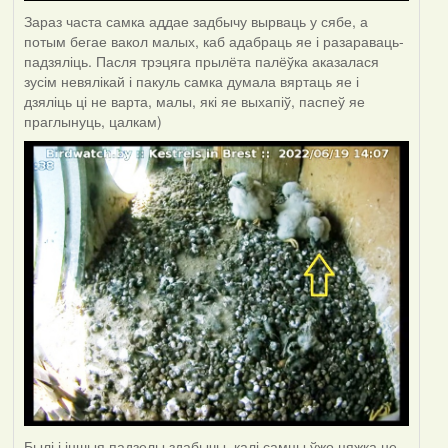
Зараз часта самка аддае задбычу вырваць у сябе, а
потым бегае вакол малых, каб адабраць яе і разараваць-
падзяліць. Пасля трэцяга прылёта палёўка аказалася
зусім невялікай і пакуль самка думала вяртаць яе і
дзяліць ці не варта, малы, які яе выхапіў, паспеў яе
праглынуць, цалкам)
Былі і іншыя падзелы здабычы, калі самцы ўжо цяжка не