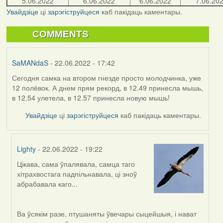
5.06.2022
6.06.2022
6.06.2022
7.06.20
Увайдзіце
ці
зарэгіструйцеся
каб пакідаць каментары.
COMMENTS
SaMANdaS
- 22.06.2022 - 17:42
Сегодня самка на втором гнезде просто молодчинка, уже
12 полёвок. А днем прям рекорд, в 12.49 принесла мышь,
в 12.54 улетела, в 12.57 принесла новую мышь!
Увайдзіце
ці
зарэгіструйцеся
каб пакідаць каментары.
Lighty
- 22.06.2022 - 19:22
Цікава, сама ўпалявала, самца таго
In
хітрахвостага падпільнавала, ці зноў
reply
абрабавала каго...
to
by
SaMANdaS
Ва ўсякім разе, птушаняты ўвечары сыцейшыя, і нават