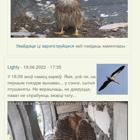
Увайдзіце
ці
зарэгіструйцеся
каб пакідаць каментары.
Lighty
- 19.06.2022 - 17:35
У 16:09 зноў самец карміў. Якія, усё-ткі, на
першым гняздзе выхаван... у сэнсе, сытыя
птушаняты. Не верашчаць, не дзяруцца,
нават не спрабуюць зжэрці тату...