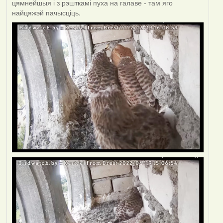
цямнейшыя і з рэшткамі пуха на галаве - там яго
найцяжэй пачысціць.