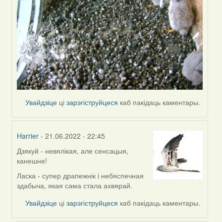
Увайдзіце
ці
зарэгіструйцеся
каб пакідаць каментары.
Harrier
- 21.06.2022 - 22:45
Дзякуй - невялікая, але сенсацыя,
In
канешне!
reply
to
Ласка - супер драпежнік і небяспечная
by
здабыча, якая сама стала ахвярай.
ZNR
Увайдзіце
ці
зарэгіструйцеся
каб пакідаць каментары.