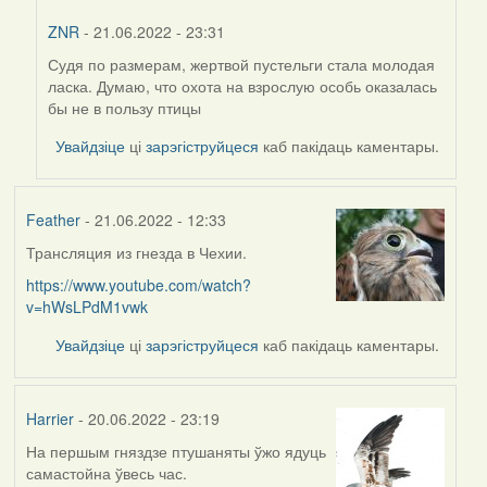
ZNR
- 21.06.2022 - 23:31
Судя по размерам, жертвой пустельги стала молодая
In
ласка. Думаю, что охота на взрослую особь оказалась
reply
бы не в пользу птицы
to
by
Увайдзіце
ці
зарэгіструйцеся
каб пакідаць каментары.
Harrier
Feather
- 21.06.2022 - 12:33
Трансляция из гнезда в Чехии.
https://www.youtube.com/watch?
v=hWsLPdM1vwk
Увайдзіце
ці
зарэгіструйцеся
каб пакідаць каментары.
Harrier
- 20.06.2022 - 23:19
На першым гняздзе птушаняты ўжо ядуць
самастойна ўвесь час.