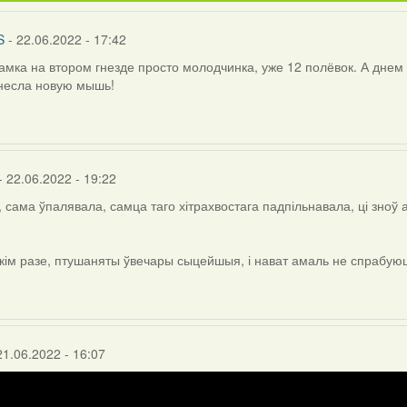
S
- 22.06.2022 - 17:42
амка на втором гнезде просто молодчинка, уже 12 полёвок. А днем 
несла новую мышь!
- 22.06.2022 - 19:22
, сама ўпалявала, самца таго хітрахвостага падпільнавала, ці зноў 
кім разе, птушаняты ўвечары сыцейшыя, і нават амаль не спрабую
NdaS
21.06.2022 - 16:07