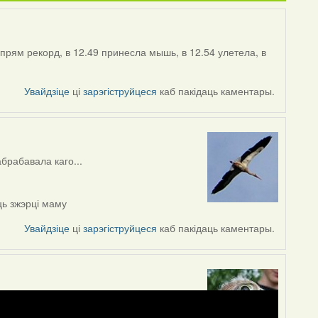
прям рекорд, в 12.49 принесла мышь, в 12.54 улетела, в
Увайдзіце
ці
зарэгіструйцеся
каб пакідаць каментары.
абрабавала каго...
ць зжэрці маму
Увайдзіце
ці
зарэгіструйцеся
каб пакідаць каментары.