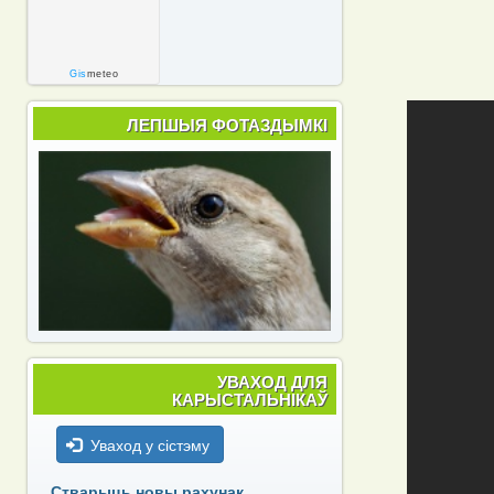
Gis
meteo
ЛЕПШЫЯ ФОТАЗДЫМКІ
УВАХОД ДЛЯ
КАРЫСТАЛЬНІКАЎ
Уваход у сістэму
Стварыць новы рахунак