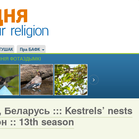
ТУШАК
Пра БАФК
НІЯ ФОТАЗДЫМКІ
Беларусь ::: Kestrels’ nests
н :: 13th season