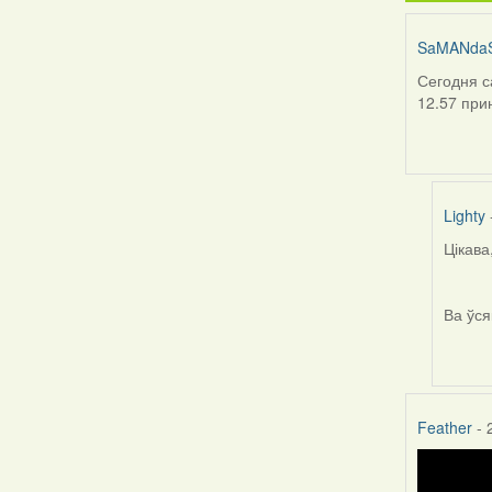
SaMANda
Сегодня с
12.57 при
Lighty
Цікава
In
reply
to
Ва ўся
by
SaMA
Feather
- 