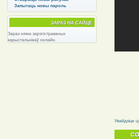
Запытаць новы пароль
ЗАРАЗ НА САЙЦЕ
Зараз няма зарэгістраваных
карыстальнікаў онлайн.
Увайдзіце
ц
C