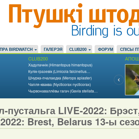
ПРА BIRDWATCH
ГАЛЕРЭЯ
CLUB200
ФОРУМ
СПІСЫ П
CLUB200
АПОШ
Хадулачнік (Himantopus himantopus)
Кулік-гразевік (Limicola falcinellus…
Шчурка-пчалаедка (Merops apiaster)
Чапля-кваква (Nycticorax nycticorax)
Чырвонаваллёвы гагач (Gavia stellata…
-пустальга LIVE-2022: Брэст, 
2022: Brest, Belarus 13-ы сезо