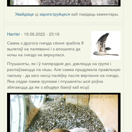
Увайдзіце
ці
зарэгіструйцеся
каб пакідаць каментары.
Harrier
- 19.06.2022 - 23:16
Самка з другога гнязда сёння зрабіла 8
вылетаў на паляванні і з апошняга да
ночы на гняздо не вярнулася.
Птушаняты, як і ў папярэднія дні, дзеляцца на групкі і
распаўзаюцца па нішы. Але самка прыдумала правільную
тактыку - да каго несці палёўку пасля вяртання на гняздо.
Яна сядае паміж групкамі і птушаняты шсё роўна
збягаюцца да яе з абодвух бакоў каб есці)