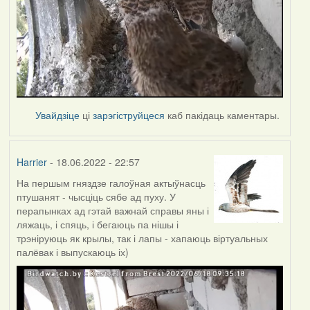
Увайдзіце
ці
зарэгіструйцеся
каб пакідаць каментары.
Harrier
- 18.06.2022 - 22:57
На першым гняздзе галоўная актыўнасць
птушанят - чысціць сябе ад пуху. У
перапынках ад гэтай важнай справы яны і
ляжаць, і спяць, і бегаюць па нішы і
трэніруюць як крылы, так і лапы - хапаюць віртуальных
палёвак і выпускаюць іх)