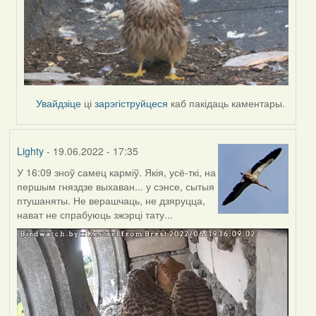
Увайдзіце
ці
зарэгіструйцеся
каб пакідаць каментары.
Lighty
- 19.06.2022 - 17:35
У 16:09 зноў самец карміў. Якія, усё-ткі, на
першым гняздзе выхаван... у сэнсе, сытыя
птушаняты. Не верашчаць, не дзяруцца,
нават не спрабуюць зжэрці тату...