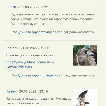
ZNR
- 21.06.2022 - 23:31
Судя по размерам, жертвой пустельги стала молодая
In
ласка. Думаю, что охота на взрослую особь оказалась
reply
бы не в пользу птицы
to
by
Увайдзіце
ці
зарэгіструйцеся
каб пакідаць каментары.
Harrier
Feather
- 21.06.2022 - 12:33
Трансляция из гнезда в Чехии.
https://www.youtube.com/watch?
v=hWsLPdM1vwk
Увайдзіце
ці
зарэгіструйцеся
каб пакідаць каментары.
Harrier
- 20.06.2022 - 23:19
На першым гняздзе птушаняты ўжо ядуць
самастойна ўвесь час.