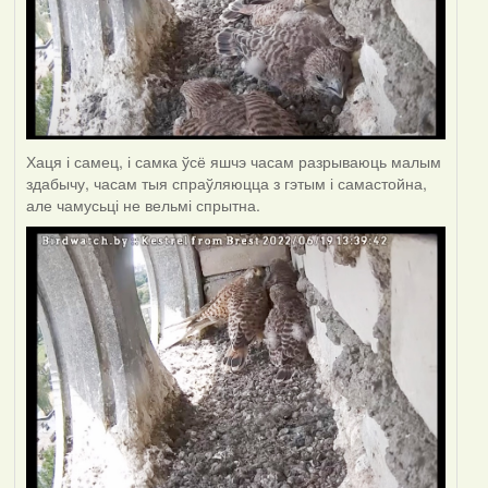
Хаця і самец, і самка ўсё яшчэ часам разрываюць малым
здабычу, часам тыя спраўляюцца з гэтым і самастойна,
але чамусьці не вельмі спрытна.