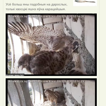
Усё больш яны падобныя на дарослых,
толькі хвосцікі яшчэ яўна карацейшыя.