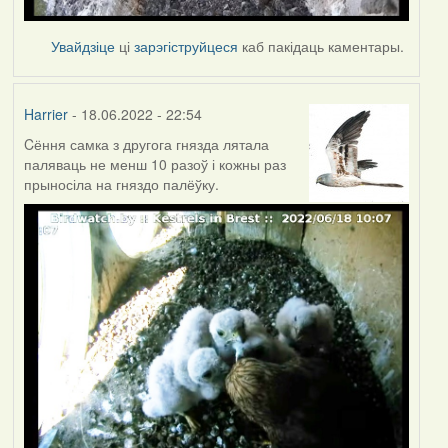
Увайдзіце
ці
зарэгіструйцеся
каб пакідаць каментары.
Harrier
- 18.06.2022 - 22:54
Cёння самка з другога гнязда лятала
паляваць не менш 10 разоў і кожны раз
прыносіла на гняздо палёўку.