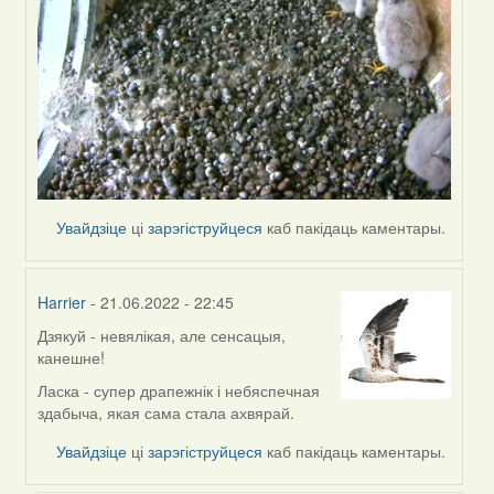
Увайдзіце
ці
зарэгіструйцеся
каб пакідаць каментары.
Harrier
- 21.06.2022 - 22:45
Дзякуй - невялікая, але сенсацыя,
In
канешне!
reply
to
Ласка - супер драпежнік і небяспечная
by
здабыча, якая сама стала ахвярай.
ZNR
Увайдзіце
ці
зарэгіструйцеся
каб пакідаць каментары.