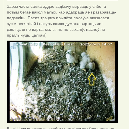
Зараз часта самка аддае задбычу вырваць у сябе, а
потым бегае вакол малых, каб адабраць яе і разараваць-
падзяліць. Пасля трэцяга прылёта палёўка аказалася
зусім невялікай і пакуль самка думала вяртаць яе і
дзяліць ці не варта, малы, які яе выхапіў, паспеў яе
праглынуць, цалкам)
Былі і іншыя падзелы здабычы, калі самцы ўжо цяжка не