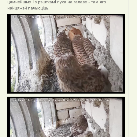
цямнейшыя і з рэшткамі пуха на галаве - там яго
найцяжэй пачысціць.