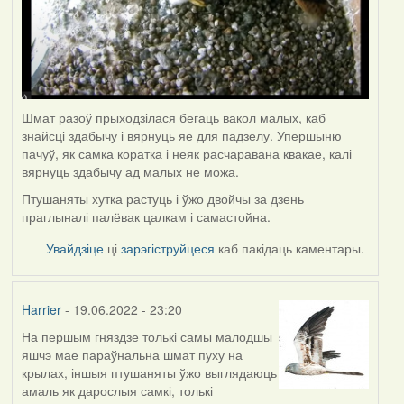
Шмат разоў прыходзілася бегаць вакол малых, каб
знайсці здабычу і вярнуць яе для падзелу. Упершыню
пачуў, як самка коратка і неяк расчаравана квакае, калі
вярнуць здабычу ад малых не можа.
Птушаняты хутка растуць і ўжо двойчы за дзень
праглыналі палёвак цалкам і самастойна.
Увайдзіце
ці
зарэгіструйцеся
каб пакідаць каментары.
Harrier
- 19.06.2022 - 23:20
На першым гняздзе толькі самы малодшы
яшчэ мае параўнальна шмат пуху на
крылах, іншыя птушаняты ўжо выглядаюць
амаль як дарослыя самкі, толькі