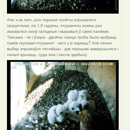
Але з-за таго, што першыя палёты атрымаліся
працяглымі, па 1,5 гадзіны, птушаняты кожны раз
аказваліся ізноў галодныя і вырывалі ў самкі палёвак.
Таксама - як і ўчора - двойчы самцы трэба было выбраць
паміж групкамі птушанят - каго з іх карміць? Але сёння
выбар атрымаўся лягчэйшы - дзе першымі заварушыліся і
пачалі крычаць, туды яна і несла здабычу.