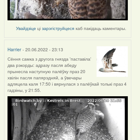
Увайдзіце
ці
зарэгіструйцеся
каб пакідаць каментары.
Harrier
- 20.06.2022 - 23:13
Сёння самка з другога гнязда 'паставіла'
два рэкорды: адразу пасля абеду
прынесла наступную палёўку праз 20
хвілін пасля папярэдняй, а ўвечары
адляцела каля 17:50 і вярнулася з палёўкай толькі праз 4
гадзіны, у 21:55.