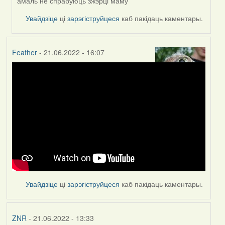
амаль не спрабуюць зжэрці маму
Увайдзіце
ці
зарэгіструйцеся
каб пакідаць каментары.
Feather
- 21.06.2022 - 16:07
Увайдзіце
ці
зарэгіструйцеся
каб пакідаць каментары.
ZNR
- 21.06.2022 - 13:33