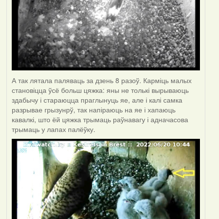
А так лятала паляваць за дзень 8 разоў. Карміць малых
становіцца ўсё больш цяжка: яны не толькі вырываюць
здабычу і стараюцца праглынуць яе, але і калі самка
разрывае грызунрў, так напіраюць на яе і хапаюць
кавалкі, што ёй цяжка трымаць раўнавагу і адначасова
трымаць у лапах палёўку.