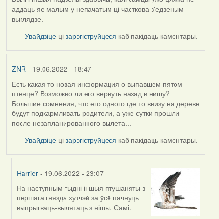
аддаць яе малым у непачатым ці часткова з'едзеным
выглядзе.
Увайдзіце
ці
зарэгіструйцеся
каб пакідаць каментары.
ZNR
- 19.06.2022 - 18:47
Есть какая то новая информация о выпавшем пятом
птенце? Возможно ли его вернуть назад в нишу?
Большие сомнения, что его одного где то внизу на дереве
будут подкармливать родители, а уже сутки прошли
после незапланированного вылета...
Увайдзіце
ці
зарэгіструйцеся
каб пакідаць каментары.
Harrier
- 19.06.2022 - 23:07
На наступным тыдні іншыя птушаняты з
In
першага гнязда хутчэй за ўсё пачнуць
reply
выпрыгваць-вылятаць з нішы. Самі.
to