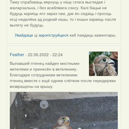
by
Таму спрабаваць вярнуць у нішу гэтага выглядае і
ZNR
маларэальна, і без асаблівага сэнсу. Калі бацькі не
будуць карміць яго зараз там, дзе ён сядзіць і просіць
есці недалёка ад роднай нішы, то і іншых карміць пасля
вылету не будуць.
Увайдзіце
ці
зарэгіструйцеся
каб пакідаць каментары.
Feather
- 22.06.2022 - 22:24
Выпавший птенец найден местными
In
жителями и принесён в ветклинику.
reply
Благодаря сотрудникам ветклиники
to
птенец вместе с ещё одним слётком после передержки
by
возвращены на крышу.
ZNR