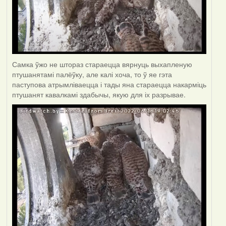
Самка ўжо не штораз стараецца вярнуць выхапленую
птушанятамі палёўку, але калі хоча, то ў яе гэта
паступова атрымліваецца і тады яна стараецца накарміць
птушанят кавалкамі здабычы, якую для іх разрывае.