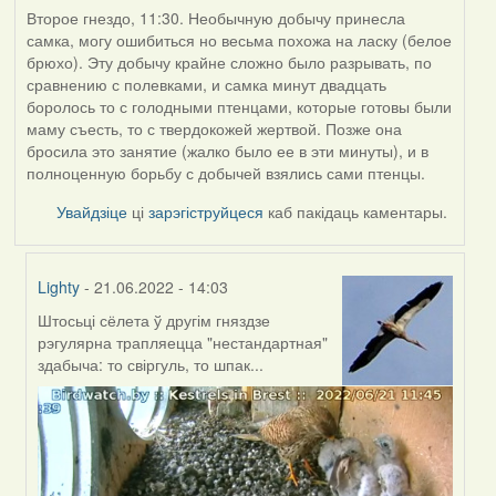
Второе гнездо, 11:30. Необычную добычу принесла
самка, могу ошибиться но весьма похожа на ласку (белое
брюхо). Эту добычу крайне сложно было разрывать, по
сравнению с полевками, и самка минут двадцать
боролось то с голодными птенцами, которые готовы были
маму съесть, то с твердокожей жертвой. Позже она
бросила это занятие (жалко было ее в эти минуты), и в
полноценную борьбу с добычей взялись сами птенцы.
Увайдзіце
ці
зарэгіструйцеся
каб пакідаць каментары.
Lighty
- 21.06.2022 - 14:03
Штосьці сёлета ў другім гняздзе
In
рэгулярна трапляецца "нестандартная"
reply
здабыча: то свіргуль, то шпак...
to
by
ZNR