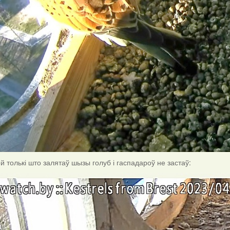
ой толькі што залятаў шызы голуб і гаспадароў не застаў: