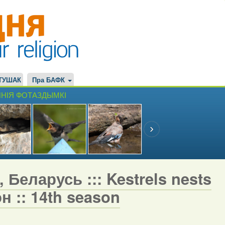
ТУШАК
Пра БАФК
НІЯ ФОТАЗДЫМКІ
 Беларусь ::: Kestrels nests
н :: 14th season