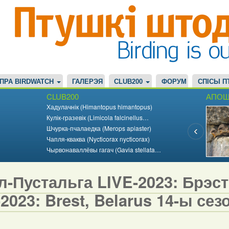
ПРА BIRDWATCH
ГАЛЕРЭЯ
CLUB200
ФОРУМ
СПІСЫ П
CLUB200
АПОШ
Хадулачнік (Himantopus himantopus)
Кулік-гразевік (Limicola falcinellus…
Шчурка-пчалаедка (Merops apiaster)
Чапля-кваква (Nycticorax nycticorax)
Чырвонаваллёвы гагач (Gavia stellata…
-Пустальга LIVE-2023: Брэст,
2023: Brest, Belarus 14-ы сезо