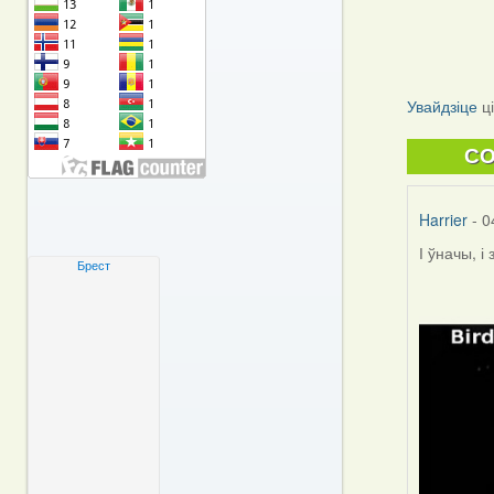
Увайдзіце
ц
C
Harrier
- 0
І ўначы, і
Брест