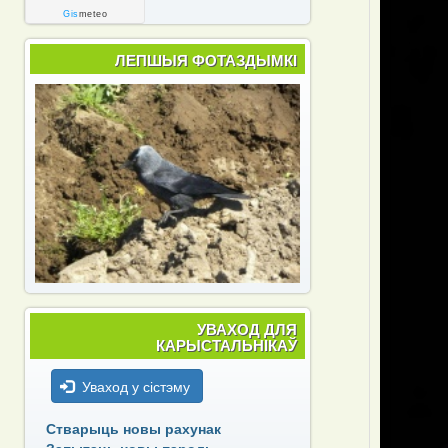
Gis
meteo
ЛЕПШЫЯ ФОТАЗДЫМКІ
УВАХОД ДЛЯ
КАРЫСТАЛЬНІКАЎ
Уваход у сістэму
Стварыць новы рахунак
Запытаць новы пароль