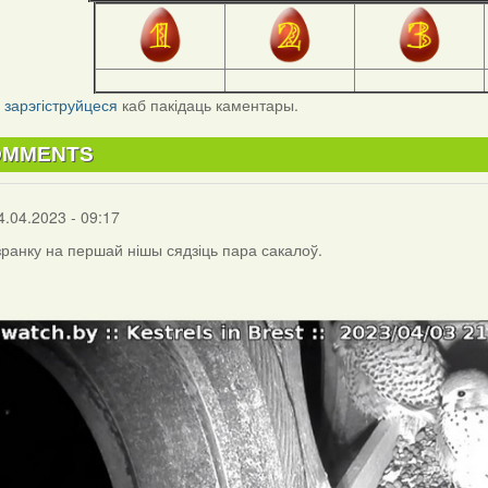
і
зарэгіструйцеся
каб пакідаць каментары.
OMMENTS
4.04.2023 - 09:17
 зранку на першай нішы сядзіць пара сакалоў.