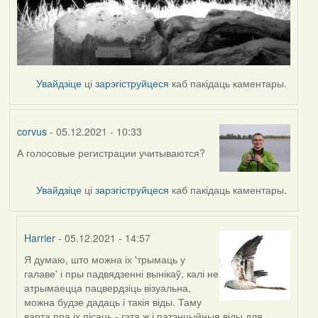
Увайдзіце
ці
зарэгіструйцеся
каб пакідаць каментары.
corvus
- 05.12.2021 - 10:33
А голосовые регистрации учитываются?
Увайдзіце
ці
зарэгіструйцеся
каб пакідаць каментары.
Harrier
- 05.12.2021 - 14:57
Я думаю, што можна іх 'трымаць у
In
галаве' і пры падвядзенні вынікаў, калі не
reply
атрымаецца пацвердзіць візуальна,
to
можна будзе дадаць і такія віды. Таму
by
варта пра іх пісаць - гэта ж і патэнцыйныя віды для