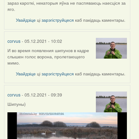
зараз кароткі, некаторыя яўна не паспяваюць наесціся за
яго.
Увайдзіце
ці
зарэгіструйцеся
каб пакідаць каментары.
corvus
- 05.12.2021 - 10:02
И во время появления шипунов в кадре
слышен голос ворона, пролетающего
мимо.
Увайдзіце
ці
зарэгіструйцеся
каб пакідаць каментары.
corvus
- 05.12.2021 - 09:39
Шипуны)