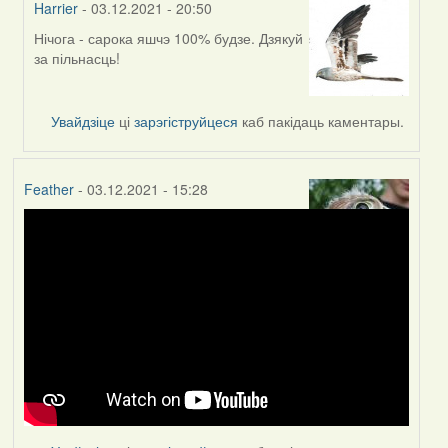
Harrier
- 03.12.2021 - 20:50
Нічога - сарока яшчэ 100% будзе. Дзякуй
In
за пільнасць!
reply
to
by
Увайдзіце
ці
зарэгіструйцеся
каб пакідаць каментары.
Homsa
Feather
- 03.12.2021 - 15:28