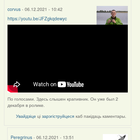
corvus
- 06.12.2021 - 10:42
https://youtu.be/JFZgkqdewyc
По голосами. Здесь слышен крапивник. Он уже был 2
декабря в ролике.
Увайдзіце
ці
зарэгіструйцеся
каб пакідаць каментары.
Peregrinus
- 06.12.2021 - 13:51