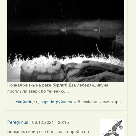
Ночная жизнь на реке бурлит! Два лебедя-шипуна
проплыли вверх по течению....
Увайдзіце
ці
зарэгіструйцеся
каб пакідаць каментары.
Peregrinus
- 06.12.2021 - 20:15
Больших синиц всё больше... порой и по