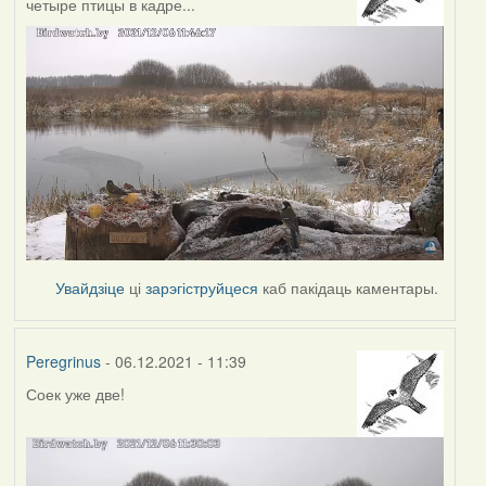
четыре птицы в кадре...
Увайдзіце
ці
зарэгіструйцеся
каб пакідаць каментары.
Peregrinus
- 06.12.2021 - 11:39
Соек уже две!