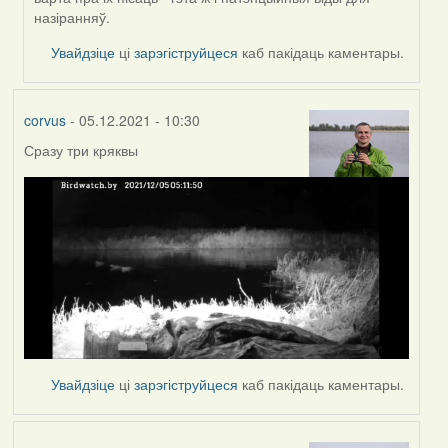
corvus
назіранняў.
Увайдзіце
ці
зарэгіструйцеся
каб пакідаць каментары.
corvus
- 05.12.2021 - 10:30
Сразу три кряквы
Увайдзіце
ці
зарэгіструйцеся
каб пакідаць каментары.