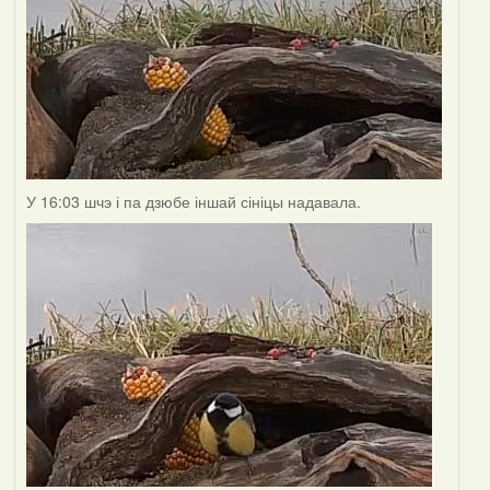
У 16:03 шчэ і па дзюбе іншай сініцы надавала.