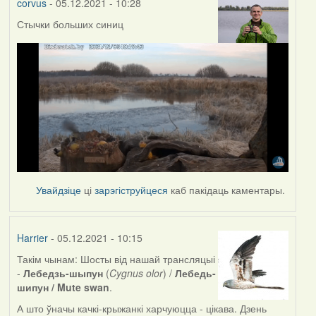
corvus
- 05.12.2021 - 10:28
Стычки больших синиц
Увайдзіце
ці
зарэгіструйцеся
каб пакідаць каментары.
Harrier
- 05.12.2021 - 10:15
Такім чынам: Шосты від нашай трансляцыі
-
Лебедзь-шыпун
(
Cygnus olor
) /
Лебедь-
шипун / Mute swan
.
А што ўначы качкі-крыжанкі харчуюцца - цікава. Дзень