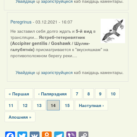
Увайдзіце
ці
зарэгіструйцеся
каб пакідаць каментары.
Peregrinus
- 03.12.2021 - 16:07
Не заставил себя долго ждать и
5-й вид
в
In
трансляции...
Ястреб-тетеревятник
reply
(Accipiter gentilis / Goshawk / Шуляк-
to
галубятнік)
присматривается к "вкусняшкам" на
by
противоположном берегу реки....
Feather
Увайдзіце
ці
зарэгіструйцеся
каб пакідаць каментары.
Pagination
First
« Першая
Previous
‹ Папярэдняя
Page
7
Page
8
Page
9
Page
10
page
page
Page
11
Page
12
Page
13
Current
14
Page
15
Next
Наступная ›
page
page
Last
Апошняя »
page
Facebook
Twitter
VK
Odnoklassniki
Telegram
Viber
Copy