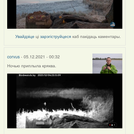
Увайдзіце
ці
зарэгіструйцеся
каб пакідаць каментары.
corvus
- 05.12.2021 - 00:32
Ночью приплыла кряква.