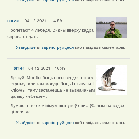
corvus
- 04.12.2021 - 14:59
Пролетают 4 лебедя. Видны вверху кадра
справа от даты.
Увайдзіце
ці
зарэгіструйцеся
каб пакідаць каментары.
Harrier
- 04.12.2021 - 16:49
Дзякуй! Мог бы быць новы від для гэтага
In
стрыму, але там могуць быць і шыпуны, і
reply
клікуны, таму застанецца не вызначаным
to
да віду лебедзем.
by
corvus
Думаю, што як мінімум шыпуноў яшчэ ўбачым на вадзе
ці каля яе.
Увайдзіце
ці
зарэгіструйцеся
каб пакідаць каментары.