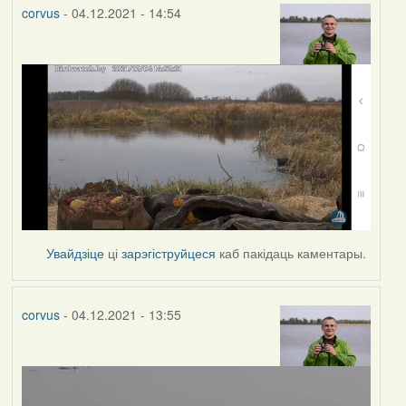
corvus
- 04.12.2021 - 14:54
Увайдзіце
ці
зарэгіструйцеся
каб пакідаць каментары.
corvus
- 04.12.2021 - 13:55