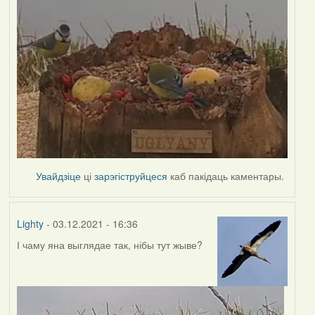
Увайдзіце
ці
зарэгіструйцеся
каб пакідаць каментары.
Lighty
- 03.12.2021 - 16:36
І чаму яна выглядае так, нібы тут жыве?