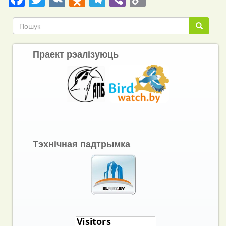
Link
Пошук
Пошук
Праект рэалізуюць
Тэхнічная падтрымка