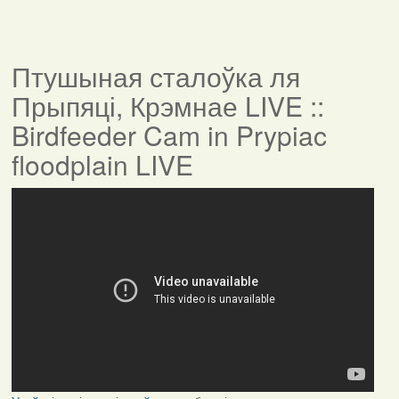
Птушыная сталоўка ля
Прыпяці, Крэмнае LIVE ::
Birdfeeder Cam in Prypiac
floodplain LIVE