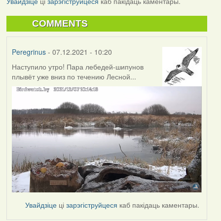
Увайдзіце
ці
зарэгіструйцеся
каб пакідаць каментары.
COMMENTS
Peregrinus
- 07.12.2021 - 10:20
Наступило утро! Пара лебедей-шипунов
плывёт уже вниз по течению Лесной...
Увайдзіце
ці
зарэгіструйцеся
каб пакідаць каментары.