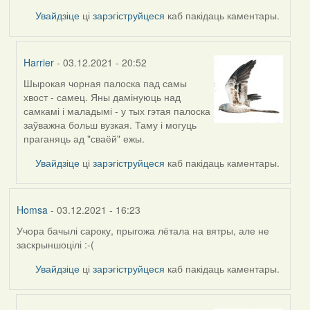
Увайдзіце
ці
зарэгіструйцеся
каб пакідаць каментары.
Harrier
- 03.12.2021 - 20:52
Шырокая чорная палоска пад самы
In
хвост - самец. Яны дамінуюць над
reply
самкамі і маладымі - у тых гэтая палоска
to
заўважна больш вузкая. Таму і могуць
by
праганяць ад "сваёй" ежы.
Lighty
Увайдзіце
ці
зарэгіструйцеся
каб пакідаць каментары.
Homsa
- 03.12.2021 - 16:23
Учора бачылі сароку, прыгожа лётала на вятры, але не
заскрыншоцілі :-(
Увайдзіце
ці
зарэгіструйцеся
каб пакідаць каментары.