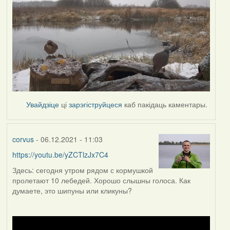
Увайдзіце
ці
зарэгіструйцеся
каб пакідаць каментары.
corvus
- 06.12.2021 - 11:03
https://youtu.be/yZCTlzJx7C4
Здесь: сегодня утром рядом с кормушкой
пролетают 10 лебедей. Хорошо слышны голоса. Как
думаете, это шипуны или кликуны?