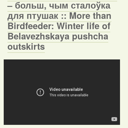
– больш, чым сталоўка
для птушак :: More than
Birdfeeder: Winter life of
Belavezhskaya pushcha
outskirts