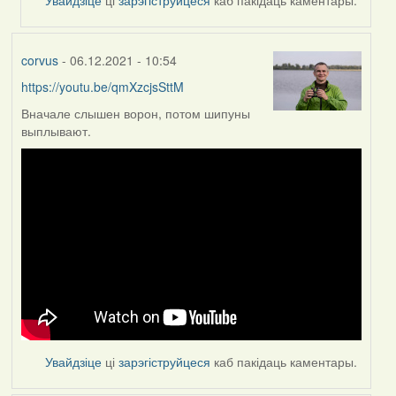
corvus
- 06.12.2021 - 10:54
https://youtu.be/qmXzcjsSttM
Вначале слышен ворон, потом шипуны
выплывают.
Увайдзіце
ці
зарэгіструйцеся
каб пакідаць каментары.