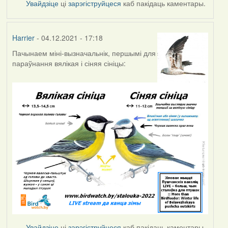
Увайдзіце
ці
зарэгіструйцеся
каб пакідаць каментары.
Harrier
- 04.12.2021 - 17:18
Пачынаем міні-вызначальнік, першымі для
параўнання вялікая і сіняя сініцы:
Увайдзіце
ці
зарэгіструйцеся
каб пакідаць каментары.