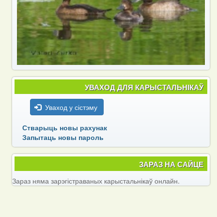
УВАХОД ДЛЯ КАРЫСТАЛЬНІКАЎ
Уваход у сістэму
Стварыць новы рахунак
Запытаць новы пароль
ЗАРАЗ НА САЙЦЕ
Зараз няма зарэгістраваных карыстальнікаў онлайн.