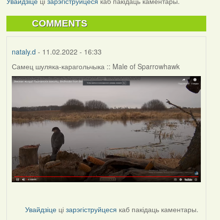
Увайдзіце
ці
зарэгіструйцеся
каб пакідаць каментары.
COMMENTS
nataly.d
- 11.02.2022 - 16:33
Самец шуляка-карагольчыка :: Male of Sparrowhawk
Увайдзіце
ці
зарэгіструйцеся
каб пакідаць каментары.