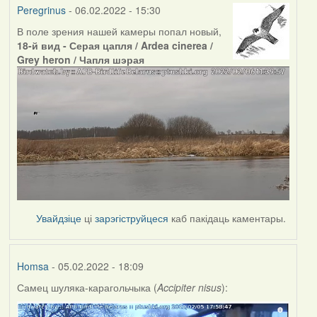
Peregrinus
- 06.02.2022 - 15:30
В поле зрения нашей камеры попал новый,
18-й вид - Серая цапля / Ardea cinerea /
Grey heron / Чапля шэрая
Увайдзіце
ці
зарэгіструйцеся
каб пакідаць каментары.
Homsa
- 05.02.2022 - 18:09
Самец шуляка-карагольчыка (
Accipiter nisus
):