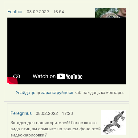
Feather
- 08.02.2022 - 16:54
Увайдзіце
ці
зарэгіструйцеся
каб пакідаць каментары.
Peregrinus
- 08.02.2022 - 17:23
Загадка для наших зрителей! Голос какого
In
вида птиц вы слышите на заднем фоне этой
reply
видео-зарисовки?
to