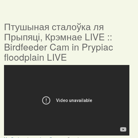
Птушыная сталоўка ля
Прыпяці, Крэмнае LIVE ::
Birdfeeder Cam in Prypiac
floodplain LIVE