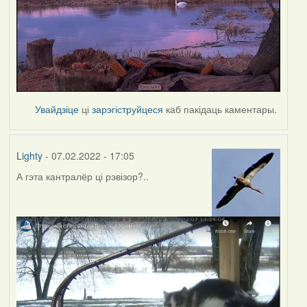
Увайдзіце
ці
зарэгіструйцеся
каб пакідаць каментары.
Lighty
- 07.02.2022 - 17:05
А гэта кантралёр ці рэвізор?..