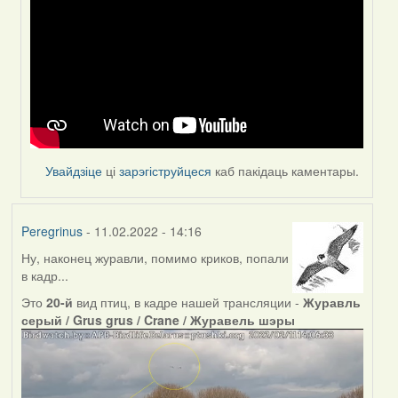
to
by
Peregrinus
Увайдзіце
ці
зарэгіструйцеся
каб пакідаць каментары.
Peregrinus
- 11.02.2022 - 14:16
Ну, наконец журавли, помимо криков, попали
в кадр...
Это
20-й
вид птиц, в кадре нашей трансляции -
Журавль
серый / Grus grus / Crane / Журавель шэры