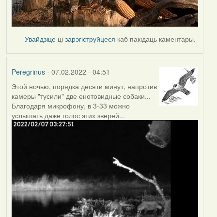
Увайдзіце
ці
зарэгіструйцеся
каб пакідаць каментары.
Peregrinus
- 07.02.2022 - 04:51
Этой ночью, порядка десяти минут, напротив
камеры "тусили" две енотовидные собаки...
Благодаря микрофону, в 3-33 можно
услышать даже голос этих зверей...