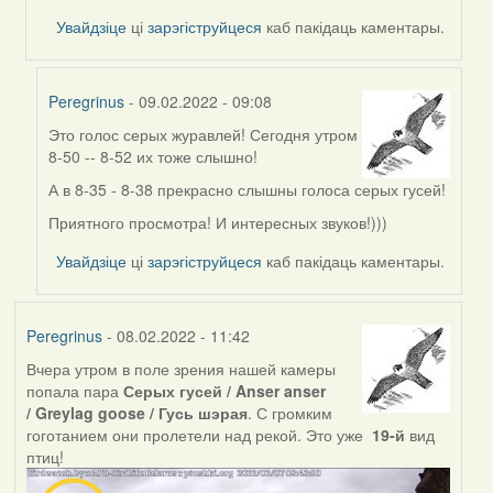
by
Увайдзіце
ці
зарэгіструйцеся
каб пакідаць каментары.
Feather
Peregrinus
- 09.02.2022 - 09:08
Это голос серых журавлей! Сегодня утром
In
8-50 -- 8-52 их тоже слышно!
reply
to
А в 8-35 - 8-38 прекрасно слышны голоса серых гусей!
by
Приятного просмотра! И интересных звуков!)))
Peregrinus
Увайдзіце
ці
зарэгіструйцеся
каб пакідаць каментары.
Peregrinus
- 08.02.2022 - 11:42
Вчера утром в поле зрения нашей камеры
попала пара
Серых гусей / Anser anser
/ Greylag goose / Гусь шэрая
. С громким
гоготанием они пролетели над рекой. Это уже
19-й
вид
птиц!