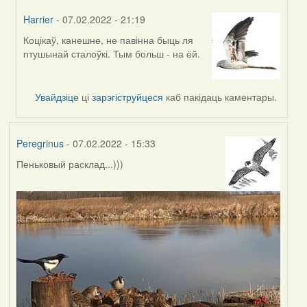
Harrier
- 07.02.2022 - 21:19
Коцікаў, канешне, не павінна быць ля
In
птушынай сталоўкі. Тым больш - на ёй.
reply
to
by
Увайдзіце
ці
зарэгіструйцеся
каб пакідаць каментары.
Lighty
Peregrinus
- 07.02.2022 - 15:33
Пеньковый расклад...)))