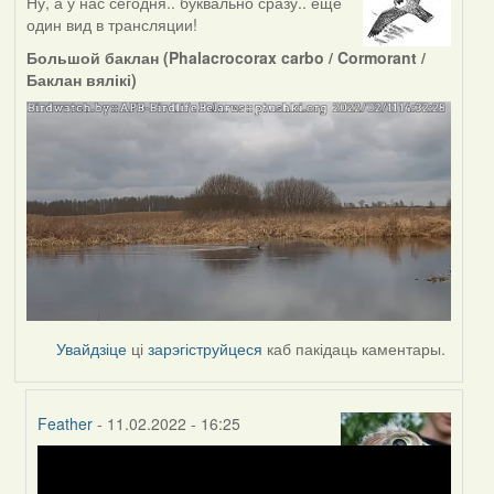
Ну, а у нас сегодня.. буквально сразу.. ещё
один вид в трансляции!
Большой баклан (Phalacrocorax carbo / Cormorant /
Баклан вялікі)
Увайдзіце
ці
зарэгіструйцеся
каб пакідаць каментары.
Feather
- 11.02.2022 - 16:25
In
reply