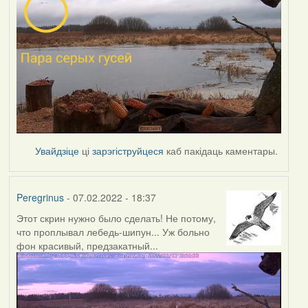
Увайдзіце
ці
зарэгіструйцеся
каб пакідаць каментары.
Peregrinus
- 07.02.2022 - 18:37
Этот скрин нужно было сделать! Не потому,
что проплывал лебедь-шипун... Уж больно
фон красивый, предзакатный...