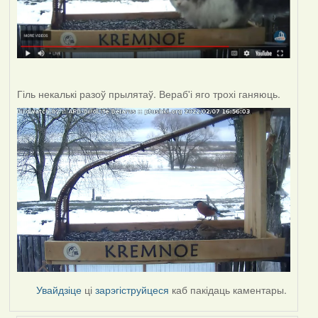
Гіль некалькі разоў прылятаў. Вераб'і яго трохі ганяюць.
Увайдзіце
ці
зарэгіструйцеся
каб пакідаць каментары.