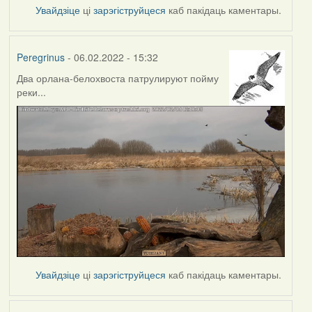
Увайдзіце
ці
зарэгіструйцеся
каб пакідаць каментары.
Peregrinus
- 06.02.2022 - 15:32
Два орлана-белохвоста патрулируют пойму
реки...
Увайдзіце
ці
зарэгіструйцеся
каб пакідаць каментары.