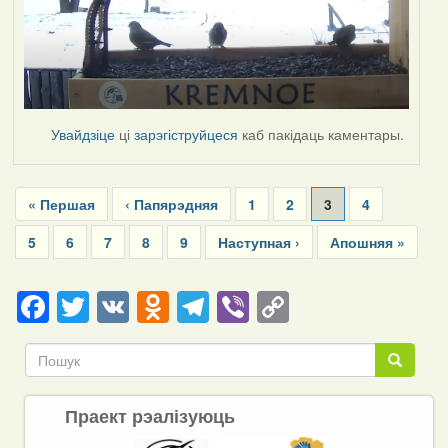
Увайдзіце
ці
зарэгіструйцеся
каб пакідаць каментары.
Pagination
First
« Першая
Previous
‹ Папярэдняя
Page
1
Page
2
Current
3
Page
4
page
page
page
Page
5
Page
6
Page
7
Page
8
Page
9
Next
Наступная ›
Last
Апошняя »
page
page
Facebook
Twitter
VK
Odnoklassniki
Telegram
Viber
Copy
Link
Пошук
Пошук
Праект рэалізуюць