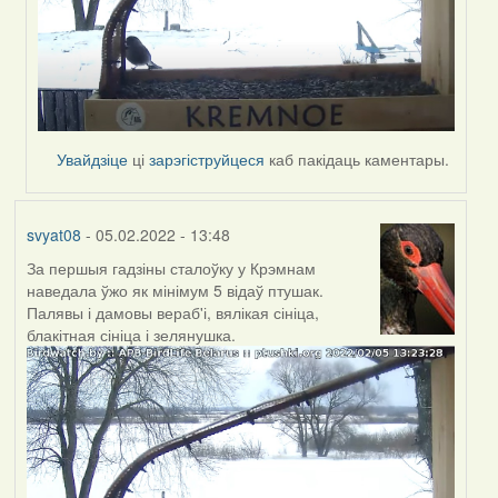
Увайдзіце
ці
зарэгіструйцеся
каб пакідаць каментары.
svyat08
- 05.02.2022 - 13:48
За першыя гадзіны сталоўку у Крэмнам
наведала ўжо як мінімум 5 відаў птушак.
Палявы і дамовы вераб'і, вялікая сініца,
блакітная сініца і зелянушка.