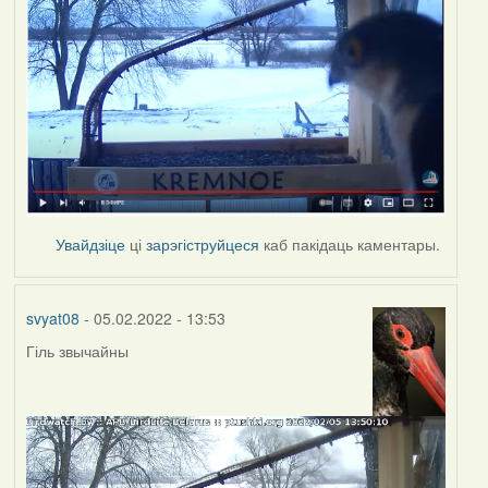
Увайдзіце
ці
зарэгіструйцеся
каб пакідаць каментары.
svyat08
- 05.02.2022 - 13:53
Гіль звычайны