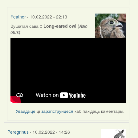
Feather
- 10.02.2022 - 22:13
Вушатая сава ::
Long-eared owl
(
Asio
In
otus
):
reply
to
by
Peregrinus
Увайдзіце
ці
зарэгіструйцеся
каб пакідаць каментары.
Peregrinus
- 10.02.2022 - 14:26