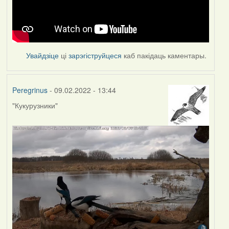
Увайдзіце
ці
зарэгіструйцеся
каб пакідаць каментары.
Peregrinus
- 09.02.2022 - 13:44
"Кукурузники"