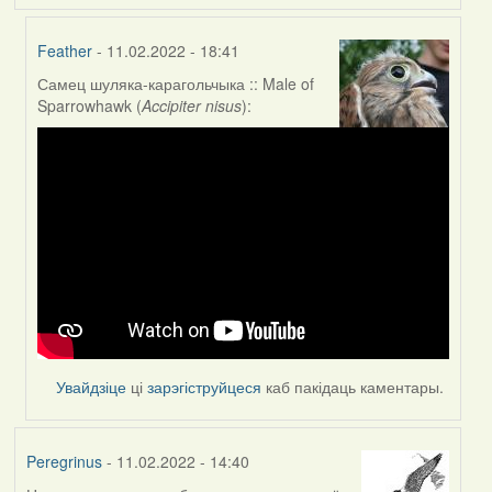
Feather
- 11.02.2022 - 18:41
Самец шуляка-карагольчыка :: Male of
In
Sparrowhawk (
Accipiter nisus
):
reply
to
by
nataly.d
Увайдзіце
ці
зарэгіструйцеся
каб пакідаць каментары.
Peregrinus
- 11.02.2022 - 14:40