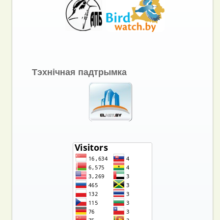
Тэхнічная падтрымка