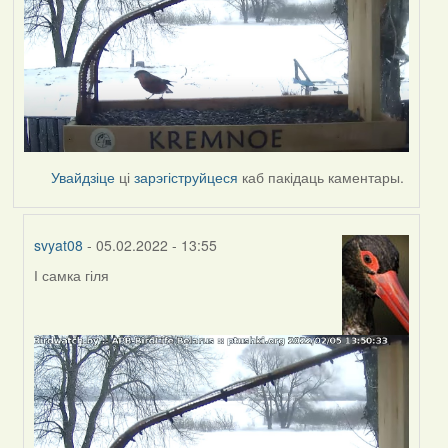
Увайдзіце
ці
зарэгіструйцеся
каб пакідаць каментары.
svyat08
- 05.02.2022 - 13:55
І самка гіля
In
reply
to
by
svyat08