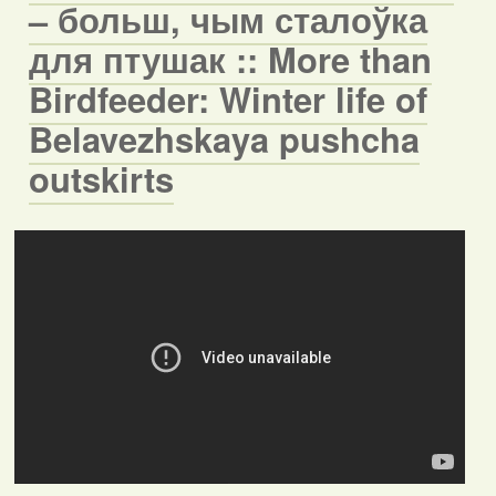
– больш, чым сталоўка
для птушак :: More than
Birdfeeder: Winter life of
Belavezhskaya pushcha
outskirts