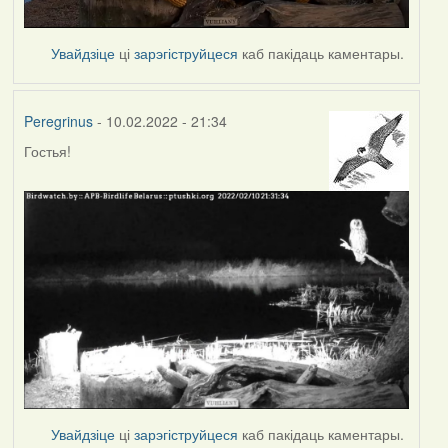
Увайдзіце
ці
зарэгіструйцеся
каб пакідаць каментары.
Peregrinus
- 10.02.2022 - 21:34
Гостья!
Увайдзіце
ці
зарэгіструйцеся
каб пакідаць каментары.