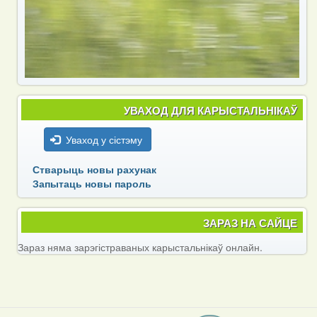
УВАХОД ДЛЯ КАРЫСТАЛЬНІКАЎ
Уваход у сістэму
Стварыць новы рахунак
Запытаць новы пароль
ЗАРАЗ НА САЙЦЕ
Зараз няма зарэгістраваных карыстальнікаў онлайн.