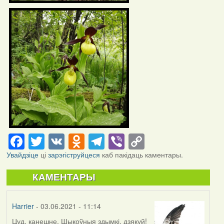
Facebook
Twitter
VK
Odnoklassniki
Telegram
Viber
Copy
Link
Увайдзіце
ці
зарэгіструйцеся
каб пакідаць каментары.
КАМЕНТАРЫ
Harrier
- 03.06.2021 - 11:14
Цуд, канешне. Шыкоўныя здымкі, дзякуй!