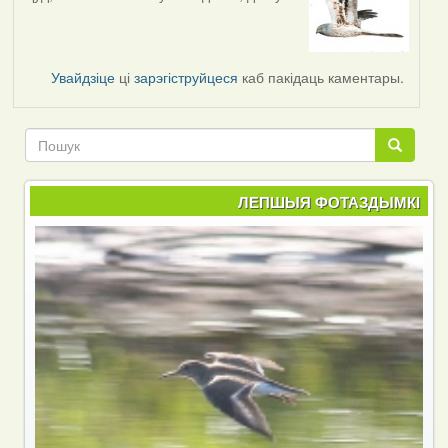
Увайдзіце
ці
зарэгіструйцеся
каб пакідаць каментары.
Пошук
Пошук
ЛЕПШЫЯ ФОТАЗДЫМКІ