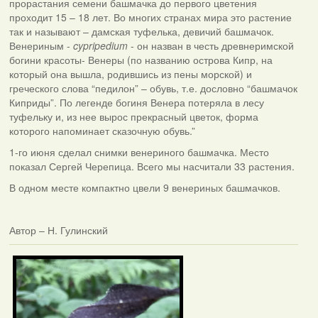
прорастания семени башмачка до первого цветения
проходит 15 – 18 лет. Во многих странах мира это растение
так и называют – дамская туфелька, девичий башмачок.
Венериным -
cypripedium
-
он назван в честь древнеримской
богини красоты- Венеры (по названию острова Кипр, на
который она вышла, родившись из пены морской) и
греческого слова “педилон” – обувь, т.е. дословно “башмачок
Киприды”. По легенде богиня Венера потеряла в лесу
туфельку и, из нее вырос прекрасный цветок, форма
которого напоминает сказочную обувь.”
1-го июня сделал снимки венериного башмачка. Место
показал Сергей Черепица. Всего мы насчитали 33 растения.
В одном месте компактно цвели 9 венериных башмачков.
Автор – Н. Гулинский
Фотаздымкі