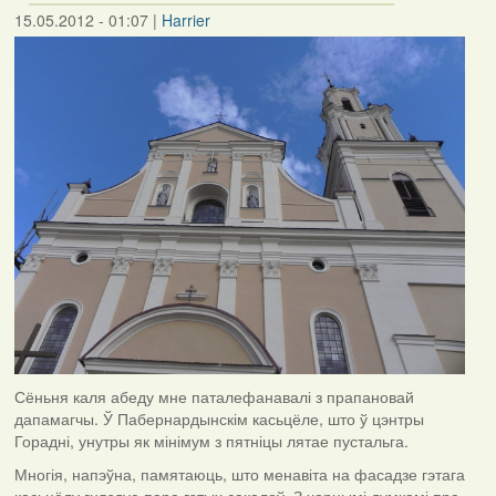
15.05.2012 - 01:07
|
Harrier
Сёньня каля абеду мне паталефанавалі з прапановай
дапамагчы. Ў Пабернардынскім касьцёле, што ў цэнтры
Горадні, унутры як мінімум з пятніцы лятае пустальга.
Многія, напэўна, памятаюць, што менавіта на фасадзе гэтага