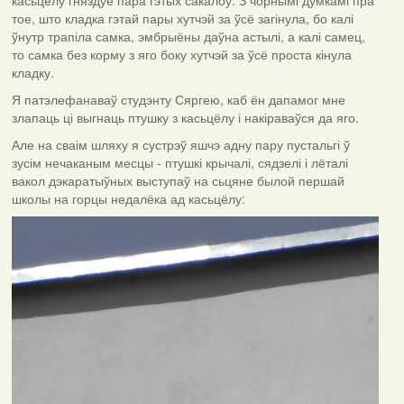
касьцёлу гняздуе пара гэтых сакалоў. З чорнымі думкамі пра
тое, што кладка гэтай пары хутчэй за ўсё загінула, бо калі
ўнутр трапіла самка, эмбрыёны даўна астылі, а калі самец,
то самка без корму з яго боку хутчэй за ўсё проста кінула
кладку.
Я патэлефанаваў студэнту Сяргею, каб ён дапамог мне
злапаць ці выгнаць птушку з касьцёлу і накіраваўся да яго.
Але на сваім шляху я сустрэў яшчэ адну пару пустальгі ў
зусім нечаканым месцы - птушкі крычалі, сядзелі і лёталі
вакол дэкаратыўных выступаў на сьцяне былой першай
школы на горцы недалёка ад касьцёлу: