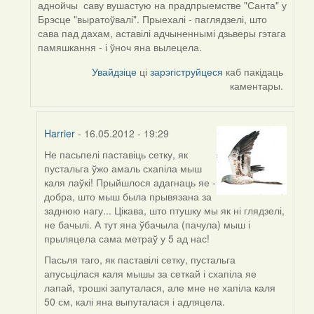
аднойчы саву вушастую на прадпрыемстве "Санта" у
by
Брэсце "выратоўвалі". Прыехалі - паглядзелі, што
Галя
сава пад дахам, аставілі адчыненнымі дзьверы гэтага
памяшкання - і ўноч яна вылецела.
Увайдзіце
ці
зарэгіструйцеся
каб пакідаць
каментары.
Harrier
- 16.05.2012 - 19:29
Не пасьпелі паставіць сетку, як
In
пустальга ўжо амаль схапіла мыш
reply
каля лаўкі! Прыйшлося адагнаць яе -
to
добра, што мыш была прывязана за
by
заднюю нагу... Цікава, што птушку мы як ні глядзелі,
biot
не бачылі. А тут яна ўбачыла (пачула) мыш і
прыляцела сама метраў у 5 ад нас!
Пасьля таго, як паставілі сетку, пустальга
апусьцілася каля мышы за сеткай і схапіла яе
лапай, трошкі запуталася, але мне не хапіла каля
50 см, калі яна выпуталася і адляцела.