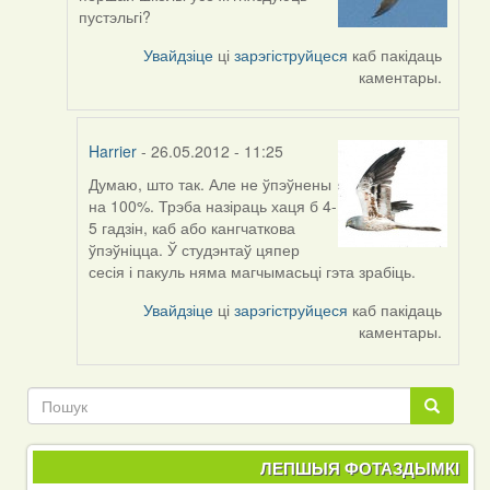
reply
пустэльгі?
to
by
Увайдзіце
ці
зарэгіструйцеся
каб пакідаць
Harrier
каментары.
Harrier
- 26.05.2012 - 11:25
Думаю, што так. Але не ўпэўнены
In
на 100%. Трэба назіраць хаця б 4-
reply
5 гадзін, каб або кангчаткова
to
ўпэўніцца. Ў студэнтаў цяпер
by
сесія і пакуль няма магчымасьці гэта зрабіць.
Falcon
Увайдзіце
ці
зарэгіструйцеся
каб пакідаць
каментары.
Пошук
Пошук
ЛЕПШЫЯ ФОТАЗДЫМКІ