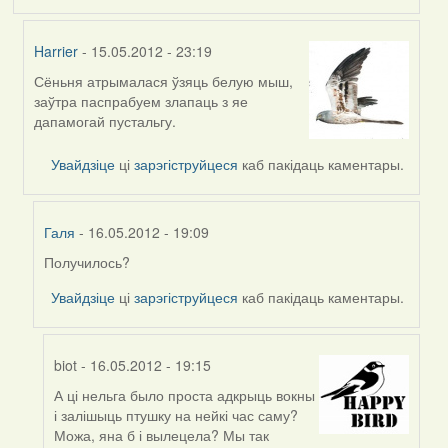
Harrier
- 15.05.2012 - 23:19
Сёньня атрымалася ўзяць белую мыш,
In
заўтра паспрабуем злапаць з яе
reply
дапамогай пустальгу.
to
by
Увайдзіце
ці
зарэгіструйцеся
каб пакідаць каментары.
Falcon
Галя
- 16.05.2012 - 19:09
Получилось?
In
reply
Увайдзіце
ці
зарэгіструйцеся
каб пакідаць каментары.
to
by
Harrier
biot
- 16.05.2012 - 19:15
А ці нельга было проста адкрыць вокны
In
і залішыць птушку на нейкі час саму?
reply
Можа, яна б і вылецела? Мы так
to