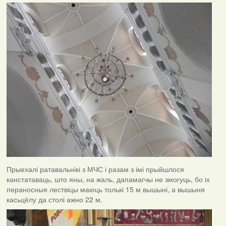
Прыехалі ратавальнікі з МЧС і разам з імі прыйшлося
канстатаваць, што яны, на жаль, дапамагчы не змогуць, бо іх
пераносныя лествіцы маюць толькі 15 м вышыні, а вышыня
касьцёлу да столі ажно 22 м.