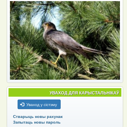
УВАХОД ДЛЯ КАРЫСТАЛЬНІКАЎ
Уваход у сістэму
Стварыць новы рахунак
Запытаць новы пароль