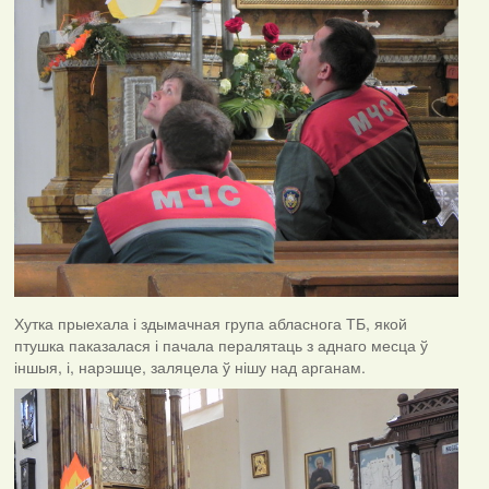
Хутка прыехала і здымачная група абласнога ТБ, якой
птушка паказалася і пачала пералятаць з аднаго месца ў
іншыя, і, нарэшце, заляцела ў нішу над арганам.