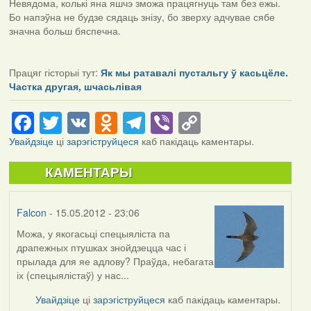
Невядома, колькі яна яшчэ зможа працягнуць там без ежы.
Бо напэўна не будзе сядаць знізу, бо зверху адчувае сябе
значна больш бяспечна.
Працяг гісторыі тут:
Як мы ратавалі пустальгу ў касьцёле.
Частка другая, шчасьлівая
Facebook
Twitter
VK
Odnoklassniki
Telegram
Viber
Copy
Link
Увайдзіце
ці
зарэгіструйцеся
каб пакідаць каментары.
КАМЕНТАРЫ
Falcon
- 15.05.2012 - 23:06
Можа, у якогасьці спецыяліста па
драпежных птушках знойдзецца час і
прылада для яе адлову? Праўда, небагата
іх (спецыялістаў) у нас...
Увайдзіце
ці
зарэгіструйцеся
каб пакідаць каментары.