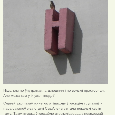
Ніша там не ўнутраная, а зьнешняя і не вельмі прасторная.
Але можа там у іх ужо гняздо?
Сяргей ужо чакаў мяне каля ўваходу ў касьцёл і супакоіў -
пара сакалоў з-за статуі Сьв.Алены лятала некалькі хвілін
таму. Таму птушка ў касьцёле атрымліваецца з невядомай