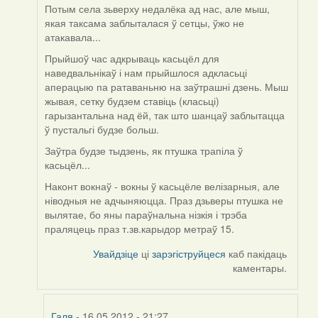
Потым села зьверху недалёка ад нас, але мыш,
якая таксама заблыталася ў сетцы, ўжо не
атакавала...
Прыйшоў час адкрываць касьцёл для
наведвальнікаў і нам прыйшлося адкласьці
аперацыю па ратаваньню на заўтрашні дзень. Мыш
жывая, сетку будзем ставіць (класьці)
гарызантальна над ёй, так што шанцаў заблытацца
ў пустальгі будзе больш.
Заўтра будзе тыдзень, як птушка трапіла ў
касьцёл...
Наконт вокнаў - вокны ў касьцёле велізарныя, але
ніводныя не адчыняюцца. Праз дзьверы птушка не
вылятае, бо яны параўнальна нізкія і трэба
праляцець праз т.зв.карыдор метраў 15.
Увайдзіце
ці
зарэгіструйцеся
каб пакідаць
каментары.
Галя
- 16.05.2012 - 21:27