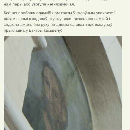
нам пары або ўвогуле негняздуючая.
Ксёндз-пробашч адчыніў нам краты ў галоўным уваходзе і
разам з намі шкадаваў птушку, якая аказалася самкай і
сядзела амаль без руху на адным са шматлікіх выступаў
прыкладна ў цэнтры касьцёлу: