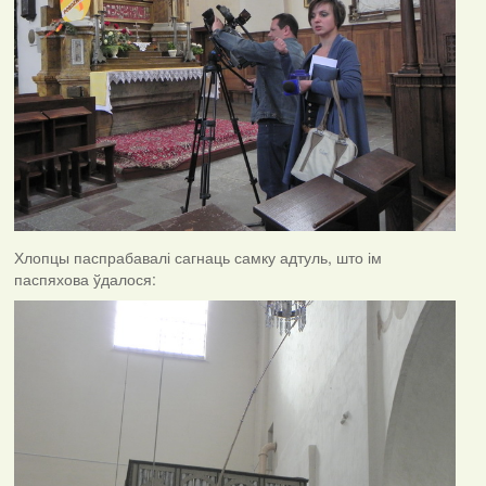
Хлопцы паспрабавалі сагнаць самку адтуль, што ім
паспяхова ўдалося: