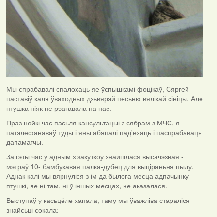
Мы спрабавалі спалохаць яе ўспышкамі фоцікаў, Сяргей
паставіў каля ўваходных дзьвярэй песьню вялікай сініцы. Але
птушка ніяк не рэагавала на нас.
Праз нейкі час пасьля кансультацыі з сябрам з МЧС, я
патэлефанаваў туды і яны абяцалі пад'ехаць і паспрабаваць
дапамагчы.
За гэты час у адным з закуткоў знайшлася высачэзная -
мэтраў 10- бамбукавая палка-дубец для выціраньня пылу.
Аднак калі мы вярнуліся з ім да былога месца адпачынку
птушкі, яе ні там, ні ў іншых месцах, не аказалася.
Выступаў у касьцёле хапала, таму мы ўважліва стараліся
знайсьці сокала: