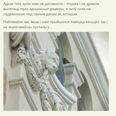
Аднак гэта зусім нам не дапамагло - птушка і не думала
вылятаць праз адчыненыя дзьверы, а зноў села на
падваконьне пад самым дахам за алтаром.
Набліжаўся час імшы і нам прыйшлося пакінуць касьцёл так і
не выратаваўшы пустальгу...