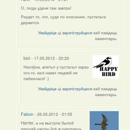
О, тогда удачи там завтра!
In
reply
Раудет то, что, судя по описанию, пустельга
to
держится.
by
Увайдзіце
ці
зарэгіструйцеся
каб пакідаць
Harrier
каментары.
biot
- 17.05.2012 - 20:20
Напэўна, апетыт у пустальгі зараз
In
ого-го, калі нават людзей не
reply
пабаялася! ;)
to
by
Увайдзіце
ці
зарэгіструйцеся
каб пакідаць
Галя
каментары.
Falcon
- 26.05.2012 - 01:55
Harrier, а на выступе былой
In
першай школы ўсё ж гняздуюць