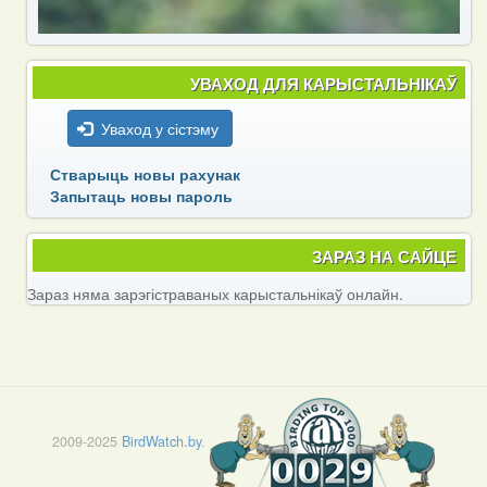
УВАХОД ДЛЯ КАРЫСТАЛЬНІКАЎ
Уваход у сістэму
Стварыць новы рахунак
Запытаць новы пароль
ЗАРАЗ НА САЙЦЕ
Зараз няма зарэгістраваных карыстальнікаў онлайн.
2009-2025
BirdWatch.by
.