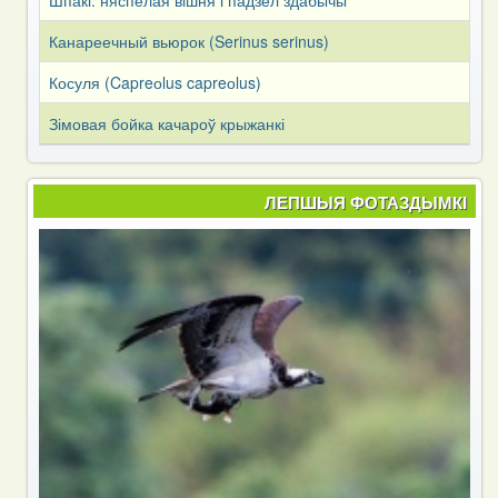
Канареечный вьюрок (Serinus serinus)
Косуля (Capreоlus capreоlus)
Зімовая бойка качароў крыжанкі
ЛЕПШЫЯ ФОТАЗДЫМКІ