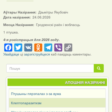
Аўтары Назірання
Дзьмітры Якубовіч
Дата назірання
24.06.2026
Месца Назірання
Гродзенскі раён і вобласць
1 птушка.
4-я рэгістрацыя для 2026 году.
Facebook
Twitter
VK
Odnoklassniki
Telegram
Viber
Copy
Link
Увайдзіце
ці
зарэгіструйцеся
каб пакідаць каментары.
Пошук
Пошук
АПОШНІЯ НАЗІРАННІ
Птушыны пярэпалах з-за вужа
Клептопаразитизм
Шпакі: няспелая вішня і падзел здабычы