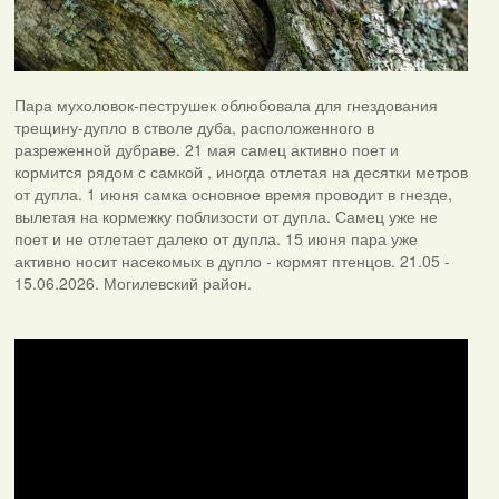
Пара мухоловок-пеструшек облюбовала для гнездования
трещину-дупло в стволе дуба, расположенного в
разреженной дубраве. 21 мая самец активно поет и
кормится рядом с самкой , иногда отлетая на десятки метров
от дупла. 1 июня самка основное время проводит в гнезде,
вылетая на кормежку поблизости от дупла. Самец уже не
поет и не отлетает далеко от дупла. 15 июня пара уже
активно носит насекомых в дупло - кормят птенцов. 21.05 -
15.06.2026. Могилевский район.