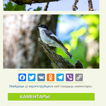
Facebook
Twitter
VK
Odnoklassniki
Telegram
Viber
Copy
Link
Увайдзіце
ці
зарэгіструйцеся
каб пакідаць каментары.
КАМЕНТАРЫ