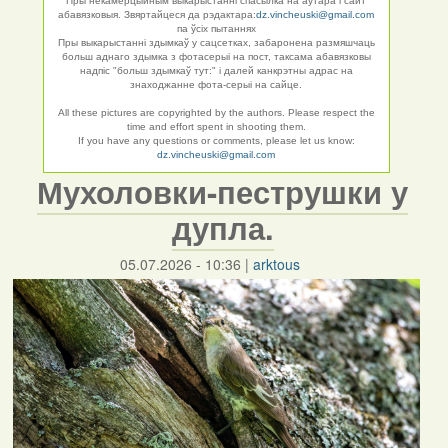
Пры некамерцыйным выкарыстанні спасылка на аўтара і сайт
абавязковыя. Звяртайцеся да рэдактара:
dz.vincheuski@gmail.com
па ўсіх пытаннях
Пры выкарыстанні здымкаў у сацсетках, забаронена размяшчаць
больш аднаго здымка з фотасерыі на пост, таксама абавязковы
надпіс "больш здымкаў тут:" і далей канкрэтны адрас на
знаходжанне фота-серыі на сайце.
All these pictures are copyrighted by the authors. Please respect the
time and effort spent in shooting them.
If you have any questions or comments, please let us know:
dz.vincheuski@gmail.com
Мухоловки-пеструшки у
дупла.
05.07.2026 - 10:36
|
arktous