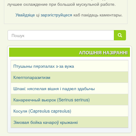
лучшее охлаждение при большой мускульной работе.
Увайдзіце
ці
зарэгіструйцеся
каб пакідаць каментары.
Пошук
Пошук
АПОШНІЯ НАЗІРАННІ
Птушыны пярэпалах з-за вужа
Клептопаразитизм
Шпакі: няспелая вішня і падзел здабычы
Канареечный вьюрок (Serinus serinus)
Косуля (Capreоlus capreоlus)
Зімовая бойка качароў крыжанкі