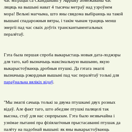
час міграцыі са Скандынавіі ў Афрыку абмежаваны час
ляцяць на вышыні нават 4 тысячы метраў над узроўнем
мора! Вельмі магчыма, што яны свядома выбіраюць на такой
вышыні спадарожныя вятры, і такім чынам трацяць менш
энергіі пад час сваіх доўгіх транскантынентальных
пералётаў.
Гэта была першая спроба выкарыстаць новыя дата-лоджэры
для таго, каб вызначыць максімальную вышыню, якую
выкарыстоўваюць дробныя птушкі. Да гэтага змаглі
вызначыць рэкордныя вышыні пад час пералётаў толькі для
параўнальна вялікіх відаў
.
"
Мы змаглі сачыць толькі за двума птушкамі двух розных
відаў. Але факт таго, што абедзве птушкі паляцелі так
высока, стаў для нас сюрпрызам. Гэта было незвычайна і
узнімае пытанні пра фізіялагічныя прыстасаванні птушак да
палёту на падобнай вышыні: як яны выкарыстоўваюць