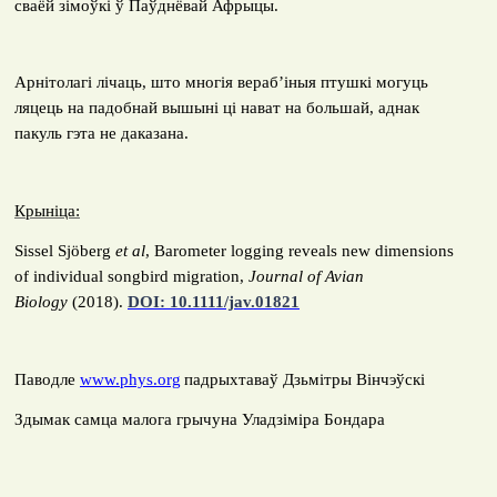
сваёй зімоўкі ў Паўднёвай Афрыцы.
Арнітолагі лічаць, што многія вераб’іныя птушкі могуць
ляцець на падобнай вышыні ці нават на большай, аднак
пакуль гэта не даказана.
Крыніца:
Sissel Sjöberg
et al
, Barometer logging reveals new dimensions
of individual songbird migration,
Journal of Avian
Biology
(2018).
DOI: 10.1111/jav.01821
Паводле
www.phys.org
падрыхтаваў Дзьмітры Вінчэўскі
Здымак самца малога грычуна Уладзіміра Бондара