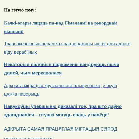
На гэтую тэму:
Качкі-огары ляцяць па-над Гімалаямі на рэкорднай
вышыні!
Трансакеанічныя
пералёты
пацверджаны
яшчэ
для
аднаго
віду
вераб
’
іных
Некаторыя палявыя падкаменкі вандруюць яшчэ
далей, чым меркавалася
Адкрыта міграцыя кругланосага плывунчыка, ў якую
цяжка паверыць
Навукоўцы ўпершыню даказалі тое, пра што даўно
здагадваліся – птушкі могуць спаць у палёце!
АДКРЫТА САМАЯ ПРАЦЯГЛАЯ МІГРАЦЫЯ СЯРОД