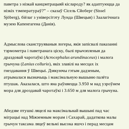
паветра з нізкай канцэнтрацыяй кіслароду? як адаптуюцца да
нізкіх тэмператураў?” – сказаў Сісель Сйоберг (
Sissel
Sj
ö
berg
), біёлаг з універсітэту Лунда (Швецыя) і Заалагічнага
музею Капенгагена (Данія).
Адмыслова сканструяваныя логеры, якія запісвалі паказанні
тэрмометра і паветранага ціску, былі прычэпленыя да
драздовай чаротаўкі (
Acrocephalus
arundinaceus
) і малога
грычуна (
Lanius
collurio
), якіх злавілі на месцах іх
гнездавання ў Швецыі. Дзякуючы гэтым дадзеным,
атрымалася вызначыць і максімальную вышыню палёта
птушак. Аказалася, што яна раўняецца 3.950 м над узроўнем
мора для дроздавай чаротаўкі і 3.650 м для малога грычуна.
Абедзве птушкі ляцелі на максімальнай вышыні пад час
міграцыі над Міжземным морам і Сахарай, дадаткова малы
грычун таксама ляцеў вельмі высока яшчэ і перад месцам