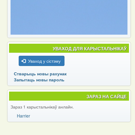
УВАХОД ДЛЯ КАРЫСТАЛЬНІКАЎ
Уваход у сістэму
Стварыць новы рахунак
Запытаць новы пароль
ЗАРАЗ НА САЙЦЕ
Зараз 1 карыстальнікаў анлайн.
Harrier