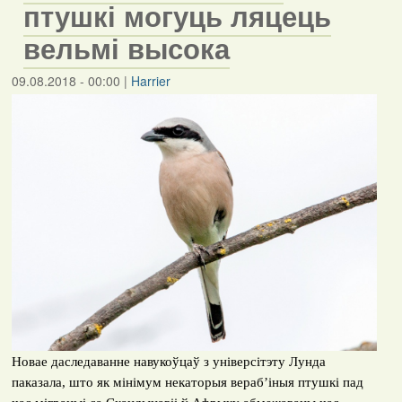
птушкі могуць ляцець
вельмі высока
09.08.2018 - 00:00
|
Harrier
Новае даследаванне навукоўцаў з універсітэту Лунда
паказала, што як мінімум некаторыя вераб’іныя птушкі пад