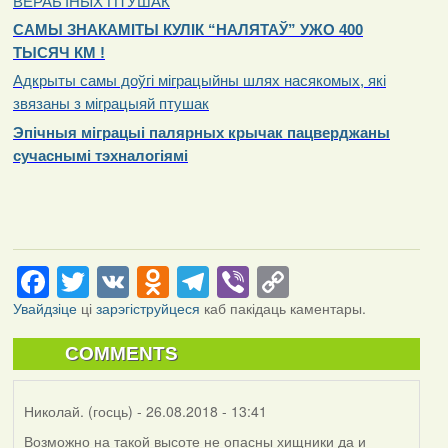
ВЕРАБ’ІНЫХ ПТУШАК
САМЫ ЗНАКАМІТЫ КУЛІК “НАЛЯТАЎ” УЖО 400
ТЫСЯЧ КМ !
Адкрыты самы доўгі міграцыйны шлях насякомых, які
звязаны з міграцыяй птушак
Эпічныя міграцыі палярных крычак пацверджаны
сучаснымі тэхналогіямі
Facebook
Twitter
VK
Odnoklassniki
Telegram
Viber
Copy
Link
Увайдзіце
ці
зарэгіструйцеся
каб пакідаць каментары.
COMMENTS
Николай. (госць)
- 26.08.2018 - 13:41
Возможно на такой высоте не опасны хищники да и