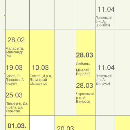
11.04
Лепельскі
р-н, А.
Вінчэўскі
28.02
Маларыта,
Аляксандр
28.03
Рак
Любань,
19.03
10.03
11.04
Мікалай
Верабей
Брэст, Э.
Свіслацкі р-н,
Лепельскі
Данцова, А.
Дзьмітрый
р-н, А.
28.03
Ківачук
Шыманчук
Вінчэўскі
25.03
Чэрвеньскі
р-н, А.
Вінчэўскі
Пінскі р-н, Дз.
Кіцель, Дз.
Харковіч
01.03.
20.03