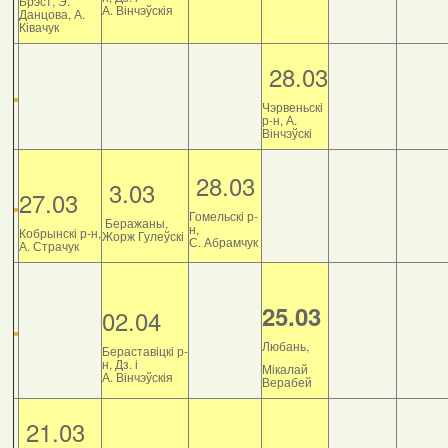
Брэст, Э.
А. Вінчэўскія
Данцова, А.
Ківачук
28.03
Чэрвеньскі
р-н, А.
Вінчэўскі
28.03
3.03
27.03
Гомельскі р-
Беражаны,
н,
Кобрынскі р-н,
Жорж Гулеўскі
С. Абрамчук
А. Страчук
25.03
02.04
Любань,
Бераставіцкі р-
н, Дз. і
Мікалай
А. Вінчэўскія
Верабей
21.03