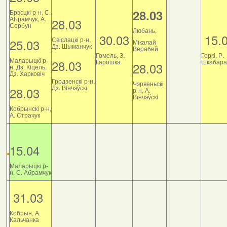
28.03
Брэсцкі р-н, С.
АБрамчук, А.
28.03
Сербун
Любань,
30.03
15.
Свіслацкі р-н,
25.03
Мікалай
Дз. Шыманчук
Верабей
Гомель, З.
Горкі, Р.
Маларыцкі р-
28.03
Гарошка
Шкабара
28.03
н, Дз. Кіцель,
Дз. Харковіч
Гродзенскі р-н,
Чэрвеньскі
Дз. Вінчэўскі
28.03
р-н, А.
Вінчэўскі
Кобрынскі р-н,
А. Страчук
15.04
Маларыцкі р-
н, С. Абрамчук
31.03
Кобрын, А.
Кальчанка