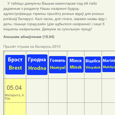
У табліцы дзякуючы Вашым каментарам пад ёй і/або
дадзеным з раздзелу Нашы назіранні будуць
адлюстроўвацца тэрміны прылёту розных відаў для розных
рэгіёнаў Беларусі. Калі ласка, для гэтага, акрамя назвы віду і
даты, пішыце горад-раён (дзе адбылося назіранне) і хаця б
ініцыялы назіральніка. Дзякуем за супольную працу!
Апошняе абнаўленне (15.04)
Прылёт птушак на Беларусь-2010
05.04
Маларыта, А.
Рак