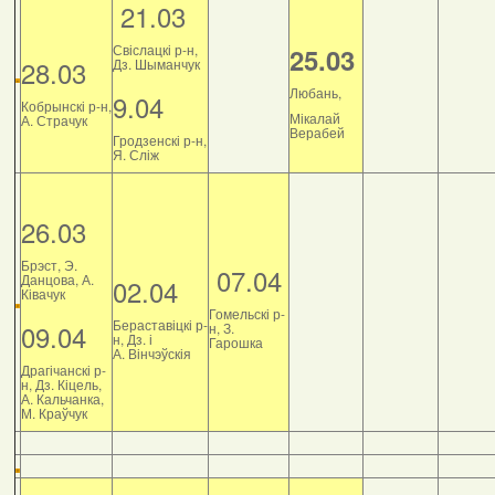
21.03
Свіслацкі р-н,
25.03
28.03
Дз. Шыманчук
Любань,
9.04
Кобрынскі р-н,
Мікалай
А. Страчук
Верабей
Гродзенскі р-н,
Я. Сліж
26.03
Брэст, Э.
07.04
Данцова, А.
02.04
Ківачук
Гомельскі р-
Бераставіцкі р-
09.04
н, З.
н, Дз. і
Гарошка
А. Вінчэўскія
Драгічанскі р-
н, Дз. Кіцель,
А. Кальчанка,
М. Краўчук