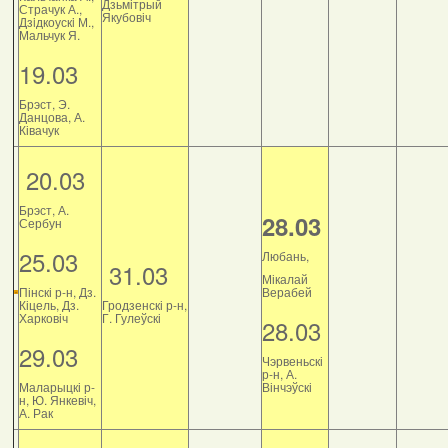
Дзьмітрый
Страчук А.,
Якубовіч
Дзiдкоускi М.,
Мальчук Я.
19.03
Брэст, Э.
Данцова, А.
Ківачук
20.03
Брэст, А.
28.03
Сербун
25.03
Любань,
31.03
Мікалай
Пінскі р-н, Дз.
Верабей
Кіцель, Дз.
Гродзенскі р-н,
Харковіч
Г. Гулеўскі
28.03
29.03
Чэрвеньскі
р-н, А.
Маларыцкі р-
Вінчэўскі
н, Ю. Янкевіч,
А. Рак