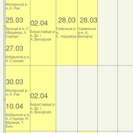
Маларыцкі р-
н, А. Рак
25.03
28.03
28.03
02.04
Брэсцкі р-н, С.
Гомельскі р-
Чэрвеньскі
Бераставіцкі р-
АБрамчук, А.
н,
р-н, А.
н, Дз. і
Сербун
С. Абрамчук
Вінчэўскі
А. Вінчэўскія
27.03
Кобрынскі р-н,
А. Страчук
30.03
Маларыцкі р-
02.04
н, А. Рак
10.04
Бераставіцкі р-
н, Дз. і
А. Вінчэўскія
Кобрынскі р-н,
А. Страчук, Я.
Мальчук, Т.
Еніч