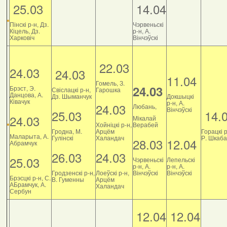
25.03
14.04
Пінскі р-н, Дз.
Чэрвеньскі
Кіцель, Дз.
р-н, А.
Харковіч
Вінчэўскі
22.03
24.03
24.03
11.04
Гомель, З.
24.03
Брэст, Э.
Свіслацкі р-н,
Гарошка
Данцова, А.
Дз. Шыманчук
Докшыцкі
Ківачук
р-н, А.
24.03
Любань,
Вінчэўскі
25.03
14.
24.03
Мікалай
Хойніцкі р-н,
Верабей
Гродна, М.
Арцём
Горацкі р
Маларыта, А.
Гулінскі
Халандач
Р. Шкаб
28.03
12.04
Абрамчук
26.03
24.03
25.03
Чэрвеньскі
Лепельскі
р-н, А.
р-н, А.
Гродзенскі р-н,
Лоеўскі р-н,
Вінчэўскі
Вінчэўскі
Брэсцкі р-н, С.
В. Гуменны
Арцём
АБрамчук, А.
Халандач
Сербун
12.04
12.04