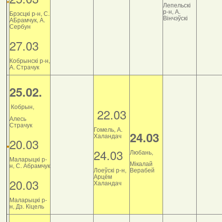
Лепельскі
р-н, А.
Брэсцкі р-н, С.
Вінчэўскі
АБрамчук, А.
Сербун
27.03
Кобрынскі р-н,
А. Страчук
25.02.
Кобрын,
22.03
Алесь
Страчук
Гомель, А.
24.03
Халандач
20.03
24.03
Любань,
Маларыцкі р-
Мікалай
н, С. Абрамчук
Лоеўскі р-н,
Верабей
Арцём
20.03
Халандач
Маларыцкі р-
н, Дз. Кіцель