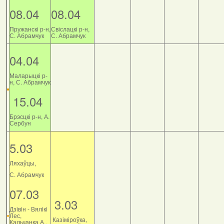
08.04
08.04
Пружанскі р-н,
Свіслацкі р-н,
С. Абрамчук
С. Абрамчук
04.04
Маларыцкі р-
н, С. Абрамчук
15.04
Брэсцкі р-н, А.
Сербун
5.03
Ляхаўцы,
С. Абрамчук
07.03
3.03
Дзiвiн - Вялiкi
Лес,
Казіміроўка,
Кальчанка А.,