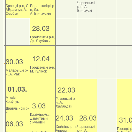
Чэрвеньскі
Брэсцкі р-н, С.
Бераставіцкі р-
р-н, А.
АБрамчук, А.
н, Дз. і
Вінчэўскі
Сербун
А. Вінчэўскія
28.03
Гродзенскі р-н,
Дз. Якубовіч
12.04
30.03
Гродзенскі р-н,
Маларыцкі р-
М. Гулінскі
н, А. Рак
01.03.
22.03
Міхаіл
Гомельскі р-
Краўчук,
н, А.
3.03
Халандач
Драгічынскі р-
н
Казіміроўка,
24.03
28.03
31.
Дзьмітрый
06.03
Якубовіч
Хойніцкі р-н,
Чэрвеньскі
Горацкі р
Арцём
р-н, А.