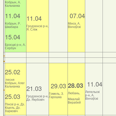
Кобрын, А.
Кальчанка
11.04
07.04
11.04
Кобрын, Р.
Мінск, А.
Гродзенскі р-н,
Шкабара
Вінчэўскі
Я. Сліж
15.04
Брэсцкі р-н, А.
Сербун
25.02
песня
11.04
Кобрын, Алег
28.03
29.03
21.03
Кальчанка
Лепельскі
Любань,
Гомель, З.
25.03
р-н, А.
Гродзенскі р-н,
Гарошка
Вінчэўскі
Мікалай
Дз. Якубовіч
Верабей
Пінскі р-н, Дз.
Кіцель, Дз.
Харковіч