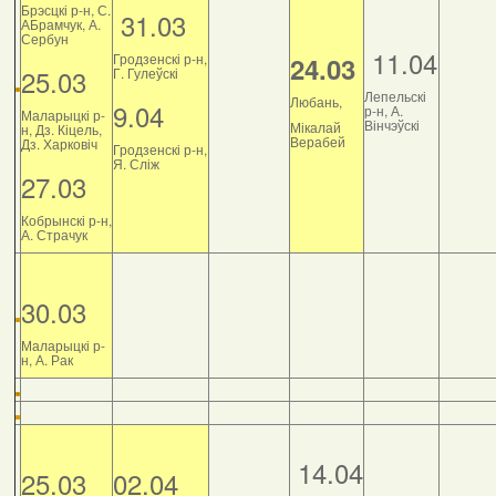
Брэсцкі р-н, С.
31.03
АБрамчук, А.
Сербун
11.04
Гродзенскі р-н,
24.03
25.03
Г. Гулеўскі
Лепельскі
Любань,
9.04
р-н, А.
Маларыцкі р-
Вінчэўскі
Мікалай
н, Дз. Кіцель,
Верабей
Дз. Харковіч
Гродзенскі р-н,
Я. Сліж
27.03
Кобрынскі р-н,
А. Страчук
30.03
Маларыцкі р-
н, А. Рак
14.04
25.03
02.04