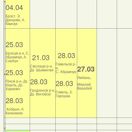
04.04
Брэст, Э.
Данцова, А.
Ківачук
25.03
28.03
Брэсцкі р-н, С.
21.03
АБрамчук, А.
Сербун
Гомельскі р-
Свіслацкі р-н,
27.03
н,
25.03
Дз. Шыманчук
С. Абрамчук
Любань,
28.03
28.03
Пінскі р-н, Дз.
Мікалай
Кіцель, Дз.
Верабей
Харковіч
Гродзенскі р-н,
Гомель, З.
Дз. Вінчэўскі
Гарошка
28.03
Кобрын, А.
Кальчанка