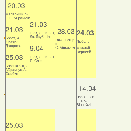
20.03
Маларыцкі р-
н, С. Абрамчук
21.03
21.03
28.03
24.03
Гродзенскі р-н,
Дз. Якубовіч
Брэст, А.
Гомельскі р-
Любань,
Ківачук, Э.
н,
9.04
Данцова.
С. Абрамчук
Мікалай
Верабей
25.03
Гродзенскі р-н,
Я. Сліж
Брэсцкі р-н, С.
АБрамчук, А.
Сербун
14.04
Чэрвеньскі
р-н, А.
Вінчэўскі
25.03