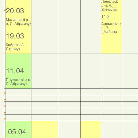
Лепельскі
р-н, А.
20.03
Вінчэўскі
14.04
Маларыцкі р-
н, С. Абрамчук
Аршанскі р-
н, Р.
Шкабара
19.03
Кобрын, А.
Страчук
11.04
Пружанскі р-н,
С. Абрамчук
05.04