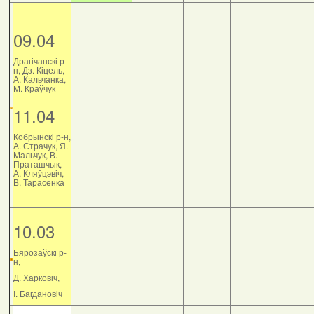
09.04
Драгічанскі р-
н, Дз. Кіцель,
А. Кальчанка,
М. Краўчук
11.04
Кобрынскі р-н,
А. Страчук, Я.
Мальчук, В.
Праташчык,
А. Кляўцэвіч,
В. Тарасенка
10.03
Бярозаўскі р-
н,
Д. Харковіч,
І. Багдановіч