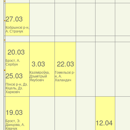
27.03
Кобрынскі р-н,
А. Страчук
20.03
Брэст, А.
3.03
22.03
Сербун
Казіміроўка,
Гомельскі р-
25.03
Дзьмітрый
н, А.
Якубовіч
Халандач
Пінскі р-н, Дз.
Кіцель, Дз.
Харковіч
19.03
12.04
Брэст, Э.
Данцова, А.
Ківачук