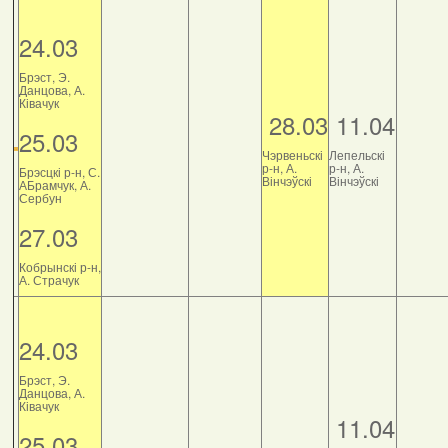
24.03
Брэст, Э.
Данцова, А.
Ківачук
28.03
11.04
25.03
Чэрвеньскі
Лепельскі
р-н, А.
р-н, А.
Брэсцкі р-н, С.
Вінчэўскі
Вінчэўскі
АБрамчук, А.
Сербун
27.03
Кобрынскі р-н,
А. Страчук
24.03
Брэст, Э.
Данцова, А.
Ківачук
11.04
25.03