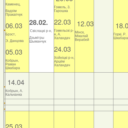
Каменец,
Гомель, З.
Вадзім
Гарошка
Пракапчук
22.03
28.02.
12.03
06.03
18.
Гомельскі р-
Свіслацкі р-н,
Мінск,
Брэст,
н, А.
Горкі, Р.
Мікалай
Дзьмітры
Халандач
Шкабара
Верабей
Э. Данцова
Шыманчук
24.03
05.03
Хойніцкі р-н,
Кобрын,
Арцём
Раман
Халандач
Шкабара
14.04
Кобрын, А.
Кальчанка
25.03