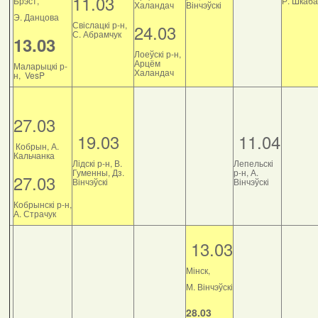
11.03
Брэст,
Р. Шкаб
Халандач
Вінчэўскі
Э. Данцова
Свіслацкі р-н,
24.03
С. Абрамчук
13.03
Лоеўскі р-н,
Арцём
Маларыцкі р-
Халандач
н, VesP
27.03
19.03
11.04
Кобрын, А.
Кальчанка
Лідскі р-н, В.
Лепельскі
Гуменны, Дз.
р-н, А.
27.03
Вінчэўскі
Вінчэўскі
Кобрынскі р-н,
А. Страчук
13.03
Мінск,
М. Вінчэўскі
28.03