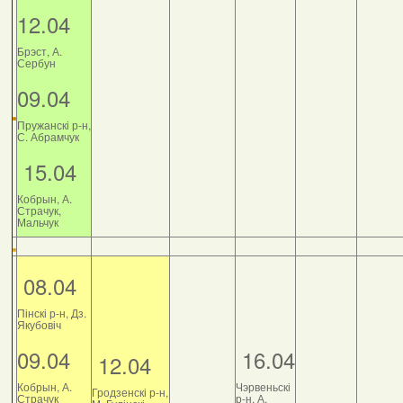
12.04
Брэст, А.
Сербун
09.04
Пружанскі р-н,
С. Абрамчук
15.04
Кобрын, А.
Страчук,
Мальчук
08.04
Пінскі р-н, Дз.
Якубовіч
09.04
16.04
12.04
Кобрын, А.
Чэрвеньскі
Гродзенскі р-н,
Страчук
р-н, А.