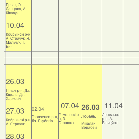
Брэст, Э.
Данцова, А.
Ківачук
10.04
Кобрынскі р-н,
А. Страчук, Я.
Мальчук, Т.
Еніч
26.03
Пінскі р-н, Дз.
Кіцель, Дз.
Харковіч
07.04
11.04
26.03
27.03
02.04
Гомельскі р-
Лепельскі
Любань,
Гродзенскі р-н,
н, З.
р-н, А.
Кобрынскі р-н,
Дз. Якубовіч
Гарошка
Вінчэўскі
Мікалай
А. Страчук
Верабей
28.03