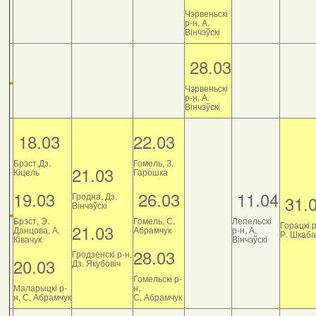
Чэрвеньскі
р-н, А.
Вінчэўскі
28.03
Чэрвеньскі
р-н, А.
Вінчэўскі
18.03
22.03
Брэст,Дз.
Гомель, З.
21.03
Кіцель
Гарошка
19.03
26.03
11.04
Гродна, Дз.
31.
Вінчэўскі
Брэст, Э.
Гомель, С.
Лепельскі
Горацкі р
21.03
Данцова, А.
Абрамчук
р-н, А.
Р. Шкаб
Ківачук
Вінчэўскі
28.03
Гродзенскі р-н,
20.03
Дз. Якубовіч
Гомельскі р-
Маларыцкі р-
н,
н, С. Абрамчук
С. Абрамчук