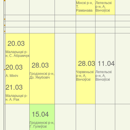
Мінскі р-н,
Лепельскі
Т.
р-н, А.
Раманава
Вінчэўскі
20.03
Маларыцкі р-
н, С. Абрамчук
28.03
11.04
28.03
20.03
Чэрвеньскі
Лепельскі
Гродзенскі р-н,
А. Мініч
р-н, А.
р-н, А.
Дз. Якубовіч
Вінчэўскі
Вінчэўскі
21.03
Маларыцкі р-
н. А. Рак
15.04
Гродзенскі р-н,
Г. Гулеўскі