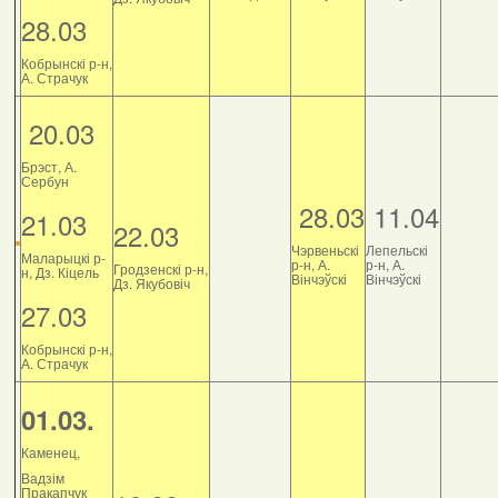
28.03
Кобрынскі р-н,
А. Страчук
20.03
Брэст, А.
Сербун
28.03
11.04
21.03
22.03
Чэрвеньскі
Лепельскі
Маларыцкі р-
р-н, А.
р-н, А.
Гродзенскі р-н,
н, Дз. Кіцель
Вінчэўскі
Вінчэўскі
Дз. Якубовіч
27.03
Кобрынскі р-н,
А. Страчук
01.03.
Каменец,
Вадзім
Пракапчук