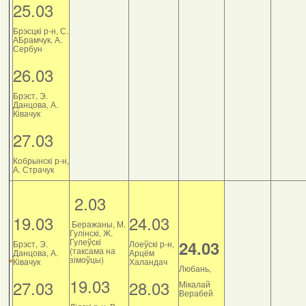
25.03
Брэсцкі р-н, С.
АБрамчук, А.
Сербун
26.03
Брэст, Э.
Данцова, А.
Ківачук
27.03
Кобрынскі р-н,
А. Страчук
2.03
19.03
24.03
Беражаны, М.
Гулінскі, Ж.
Гулеўскі
24.03
Брэст, Э.
Лоеўскі р-н,
(таксама на
Данцова, А.
Арцём
зімоўцы)
Ківачук
Халандач
Любань,
19.03
27.03
28.03
Мікалай
Верабей