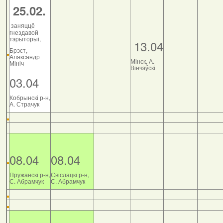
25.02.
заняццё
гнездавой
тэрыторыі,
13.04
Брэст,
Аляксандр
Мінск, А.
Мініч
Вінчэўскі
03.04
Кобрынскі р-н,
А. Страчук
08.04
08.04
Пружанскі р-н,
Свіслацкі р-н,
С. Абрамчук
С. Абрамчук