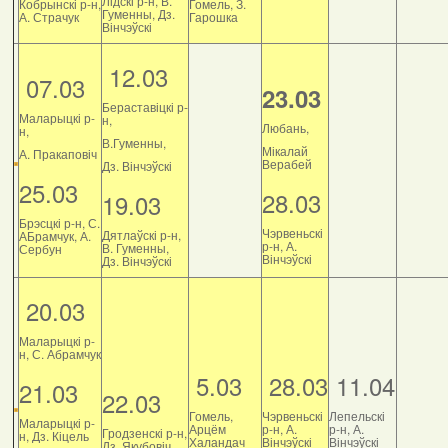
Лідскі р-н, В.
Кобрынскі р-н,
Гомель, З.
Гуменны, Дз.
А. Страчук
Гарошка
Вінчэўскі
12.03
07.03
23.03
Бераставіцкі р-
Маларыцкі р-
н,
Любань,
н,
В.Гуменны,
Мікалай
А. Пракаповіч
Верабей
Дз. Вінчэўскі
25.03
28.03
19.03
Брэсцкі р-н, С.
Чэрвеньскі
Дятлаўскі р-н,
АБрамчук, А.
р-н, А.
В. Гуменны,
Сербун
Вінчэўскі
Дз. Вінчэўскі
20.03
Маларыцкі р-
н, С. Абрамчук
5.03
28.03
11.04
21.03
22.03
Гомель,
Чэрвеньскі
Лепельскі
Маларыцкі р-
Арцём
р-н, А.
р-н, А.
Гродзенскі р-н,
н, Дз. Кіцель
Халандач
Вінчэўскі
Вінчэўскі
Дз. Якубовіч