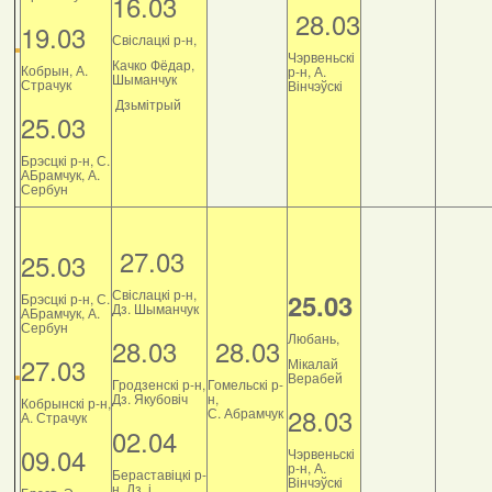
16.03
28.03
19.03
Свіслацкі р-н,
Чэрвеньскі
Качко Фёдар,
Кобрын, А.
р-н, А.
Шыманчук
Страчук
Вінчэўскі
Дзьмітрый
25.03
Брэсцкі р-н, С.
АБрамчук, А.
Сербун
27.03
25.03
Свіслацкі р-н,
25.03
Брэсцкі р-н, С.
Дз. Шыманчук
АБрамчук, А.
Сербун
Любань,
28.03
28.03
27.03
Мікалай
Верабей
Гродзенскі р-н,
Гомельскі р-
Дз. Якубовіч
н,
Кобрынскі р-н,
28.03
С. Абрамчук
А. Страчук
02.04
09.04
Чэрвеньскі
р-н, А.
Бераставіцкі р-
Вінчэўскі
н, Дз. і