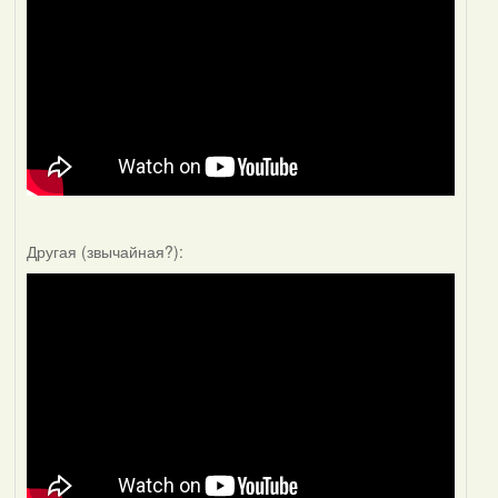
Другая (звычайная?):