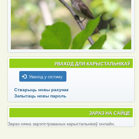
УВАХОД ДЛЯ КАРЫСТАЛЬНІКАЎ
Уваход у сістэму
Стварыць новы рахунак
Запытаць новы пароль
ЗАРАЗ НА САЙЦЕ
Зараз няма зарэгістраваных карыстальнікаў онлайн.