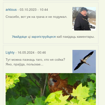
arktous
- 03.10.2023 - 10:44
Спасибо, вот уж на грача и не подумал.
Увайдзіце
ці
зарэгіструйцеся
каб пакідаць каментары.
Lighty
- 16.05.2024 - 00:46
Тут можна пазнаць таго, хто ня сойка?
Яно, праўда, польскае...