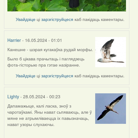
Увайдзіце
ці
зарэгіструйцеся
каб пакідаць каментары.
Harrier
- 16.05.2024 - 01:01
Канешне - шэрая кугакаўка рудай морфы.
Было б цікава прачытаць і паглядзець
фота-гісторыю пра гэтае назіранне.
Увайдзіце
ці
зарэгіструйцеся
каб пакідаць каментары.
Lighty
- 28.05.2024 - 00:23
Дапамажыце, калі ласка, зноў з
чаротаўкамі. Яны нават сьпяваюць, але ў
мяне не атрымліваецца іх павызначаць,
нават узоры слухаючы.