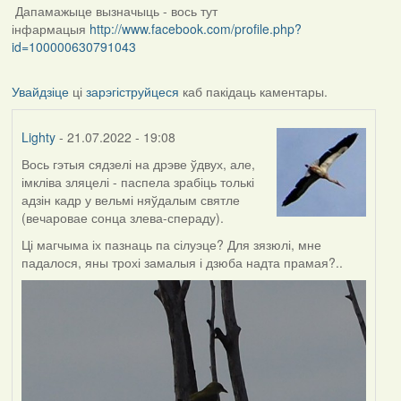
Дапамажыце вызначыць - вось тут
інфармацыя
http://www.facebook.com/profile.php?
id=100000630791043
Увайдзіце
ці
зарэгіструйцеся
каб пакідаць каментары.
Lighty
- 21.07.2022 - 19:08
Вось гэтыя сядзелі на дрэве ўдвух, але,
імкліва зляцелі - паспела зрабіць толькі
адзін кадр у вельмі няўдалым святле
(вечаровае сонца злева-спераду).
Ці магчыма іх пазнаць па сілуэце? Для зязюлі, мне
падалося, яны трохі замалыя і дзюба надта прамая?..