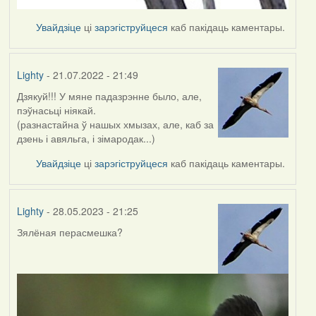
Увайдзіце
ці
зарэгіструйцеся
каб пакідаць каментары.
Lighty
- 21.07.2022 - 21:49
Дзякуй!!! У мяне падазрэнне было, але,
пэўнасьці ніякай.
(разнастайна ў нашых хмызах, але, каб за
дзень і авяльга, і зімародак...)
Увайдзіце
ці
зарэгіструйцеся
каб пакідаць каментары.
Lighty
- 28.05.2023 - 21:25
Зялёная перасмешка?