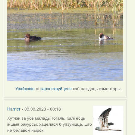
Увайдзіце
ці
зарэгіструйцеся
каб пакідаць каментары.
Harrier
- 09.09.2023 - 00:18
Хутчэй за ўсё малады гогаль. Калі ёсць
іншыя ракурсы, хацелася б упэўніцца, што
не белавокі нырок.