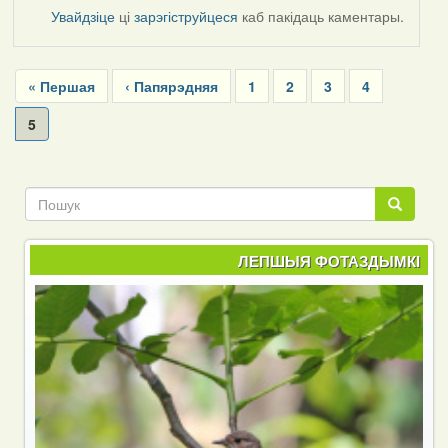
Увайдзіце
ці
зарэгіструйцеся
каб пакідаць каментары.
Pagination
First
« Першая
Previous
‹ Папярэдняя
Page
1
Page
2
Page
3
Page
4
page
page
Current
5
page
Пошук
Пошук
ЛЕПШЫЯ ФОТАЗДЫМКІ