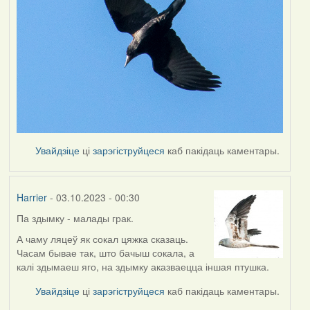
Увайдзіце
ці
зарэгіструйцеся
каб пакідаць каментары.
Harrier
- 03.10.2023 - 00:30
Па здымку - малады грак.
А чаму ляцеў як сокал цяжка сказаць.
Часам бывае так, што бачыш сокала, а
калі здымаеш яго, на здымку аказваецца іншая птушка.
Увайдзіце
ці
зарэгіструйцеся
каб пакідаць каментары.