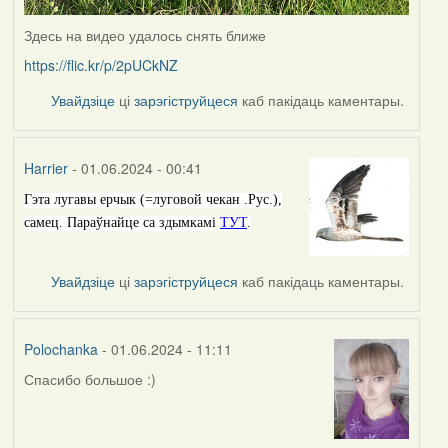
Здесь на видео удалось снять ближе
https://flic.kr/p/2pUCkNZ
Увайдзіце
ці
зарэгіструйцеся
каб пакідаць каментары.
Harrier
- 01.06.2024 - 00:41
Гэта лугавы ерчык (=луговой чекан .Рус.),
самец. Параўнайце са здымкамі
ТУТ
.
Увайдзіце
ці
зарэгіструйцеся
каб пакідаць каментары.
Polochanka
- 01.06.2024 - 11:11
Спасибо большое :)