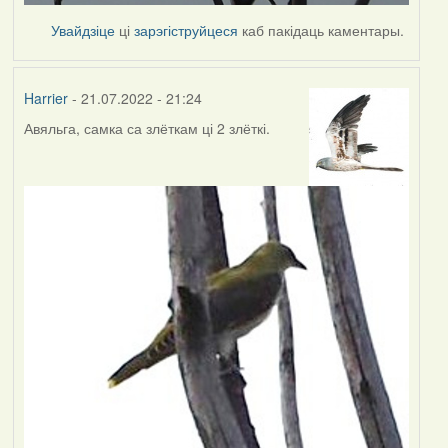
Увайдзіце
ці
зарэгіструйцеся
каб пакідаць каментары.
Harrier
- 21.07.2022 - 21:24
Авяльга, самка са злёткам ці 2 злёткі.