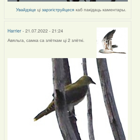
Увайдзіце
ці
зарэгіструйцеся
каб пакідаць каментары.
Harrier
- 21.07.2022 - 21:24
Авяльга, самка са злёткам ці 2 злёткі.