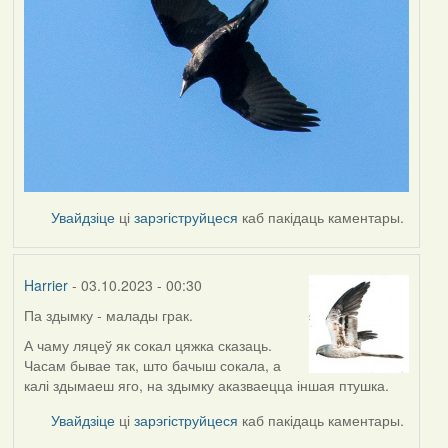
Увайдзіце
ці
зарэгіструйцеся
каб пакідаць каментары.
Harrier
- 03.10.2023 - 00:30
Па здымку - малады грак.
А чаму ляцеў як сокал цяжка сказаць.
Часам бывае так, што бачыш сокала, а
калі здымаеш яго, на здымку аказваецца іншая птушка.
Увайдзіце
ці
зарэгіструйцеся
каб пакідаць каментары.