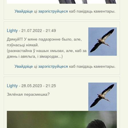
Увайдзіце
ці
зарэгіструйцеся
каб пакідаць каментары.
Lighty
- 21.07.2022 - 21:49
Дзякуй!!! У мяне падазрэнне было, але,
пэўнасьці ніякай.
(разнастайна ў нашых хмызах, але, каб за
дзень і авяльга, і зімародак...)
Увайдзіце
ці
зарэгіструйцеся
каб пакідаць каментары.
Lighty
- 28.05.2023 - 21:25
Зялёная перасмешка?