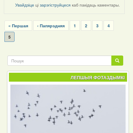
Увайдзіце
ці
зарэгіструйцеся
каб пакідаць каментары.
Pagination
First
« Першая
Previous
‹ Папярэдняя
Page
1
Page
2
Page
3
Page
4
page
page
Current
5
page
Пошук
Пошук
ЛЕПШЫЯ ФОТАЗДЫМКІ