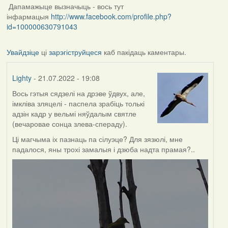
Дапамажыце вызначыць - вось тут
інфармацыя
http://www.facebook.com/profile.php?
id=100000630791043
Увайдзіце
ці
зарэгіструйцеся
каб пакідаць каментары.
Lighty
- 21.07.2022 - 19:08
Вось гэтыя сядзелі на дрэве ўдвух, але,
імкліва зляцелі - паспела зрабіць толькі
адзін кадр у вельмі няўдалым святле
(вечаровае сонца злева-спераду).
Ці магчыма іх пазнаць па сілуэце? Для зязюлі, мне
падалося, яны трохі замалыя і дзюба надта прамая?..