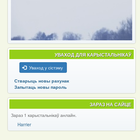
УВАХОД ДЛЯ КАРЫСТАЛЬНІКАЎ
Уваход у сістэму
Стварыць новы рахунак
Запытаць новы пароль
ЗАРАЗ НА САЙЦЕ
Зараз 1 карыстальнікаў анлайн.
Harrier