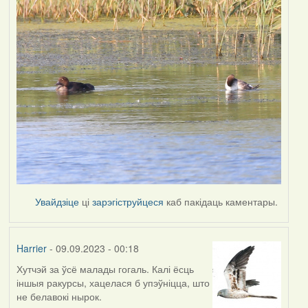
Увайдзіце
ці
зарэгіструйцеся
каб пакідаць каментары.
Harrier
- 09.09.2023 - 00:18
Хутчэй за ўсё малады гогаль. Калі ёсць
іншыя ракурсы, хацелася б упэўніцца, што
не белавокі нырок.