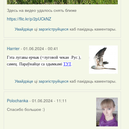
Здесь на видео удалось снять ближе
https://flic.kr/p/2pUCkNZ
Увайдзіце
ці
зарэгіструйцеся
каб пакідаць каментары.
Harrier
- 01.06.2024 - 00:41
Гэта лугавы ерчык (=луговой чекан .Рус.),
самец. Параўнайце са здымкамі
ТУТ
.
Увайдзіце
ці
зарэгіструйцеся
каб пакідаць каментары.
Polochanka
- 01.06.2024 - 11:11
Спасибо большое :)