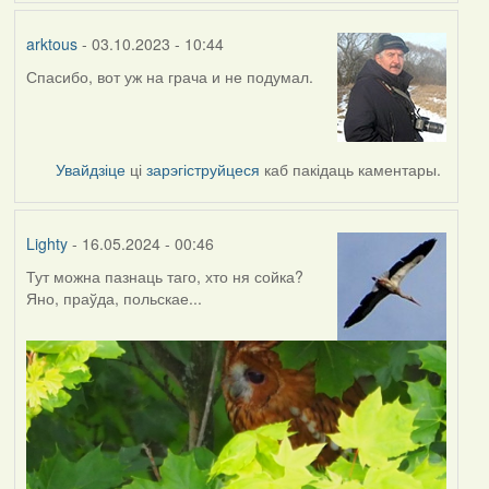
arktous
- 03.10.2023 - 10:44
Спасибо, вот уж на грача и не подумал.
Увайдзіце
ці
зарэгіструйцеся
каб пакідаць каментары.
Lighty
- 16.05.2024 - 00:46
Тут можна пазнаць таго, хто ня сойка?
Яно, праўда, польскае...