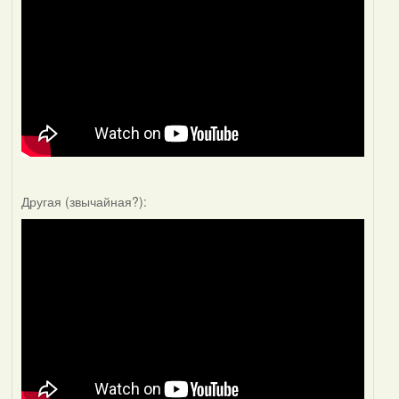
Другая (звычайная?):