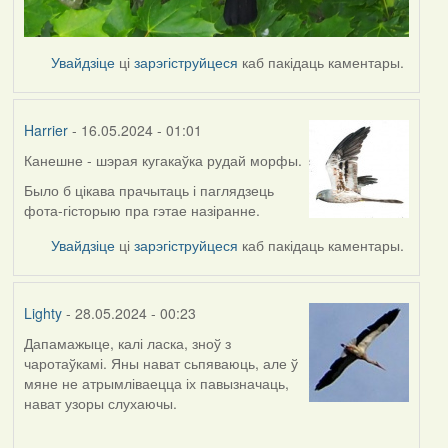
Увайдзіце
ці
зарэгіструйцеся
каб пакідаць каментары.
Harrier
- 16.05.2024 - 01:01
Канешне - шэрая кугакаўка рудай морфы.
Было б цікава прачытаць і паглядзець
фота-гісторыю пра гэтае назіранне.
Увайдзіце
ці
зарэгіструйцеся
каб пакідаць каментары.
Lighty
- 28.05.2024 - 00:23
Дапамажыце, калі ласка, зноў з
чаротаўкамі. Яны нават сьпяваюць, але ў
мяне не атрымліваецца іх павызначаць,
нават узоры слухаючы.