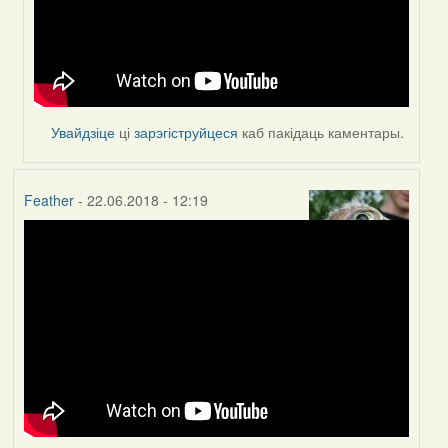
(госць)
Увайдзіце
ці
зарэгіструйцеся
каб пакідаць каментары.
Feather
- 22.06.2018 - 12:19