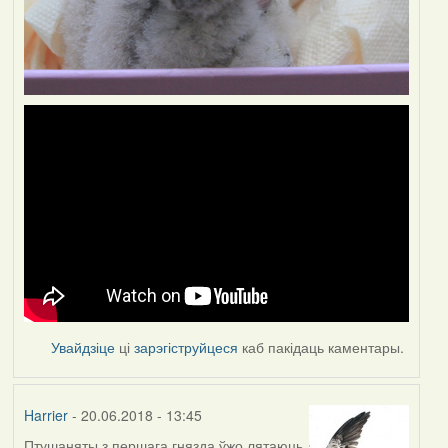
Увайдзіце
ці
зарэгіструйцеся
каб пакідаць каментары.
Harrier
- 20.06.2018 - 13:45
Птушаняты з першага гнязда ўжо лятаюць,