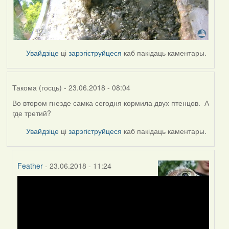
Увайдзіце
ці
зарэгіструйцеся
каб пакідаць каментары.
Такома (госць)
- 23.06.2018 - 08:04
Во втором гнезде самка сегодня кормила двух птенцов. А
где третий?
Увайдзіце
ці
зарэгіструйцеся
каб пакідаць каментары.
Feather
- 23.06.2018 - 11:24
In
reply
to
by
Такома