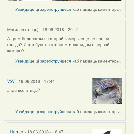
Увайдзіце
ці
зарэгіструйцеся
каб пакідаць каментары.
Могилев (госць)
- 18.06.2018 - 20:12
А трем бедолагам со второй камеры еще не нашли
гнездо? И что будет с птенцом-инвалидом с первой
камеры?
Увайдзіце
ці
зарэгіструйцеся
каб пакідаць каментары.
VoV
- 18.06.2018 - 17:44
а где все птицы?
Увайдзіце
ці
зарэгіструйцеся
каб пакідаць каментары.
Harrier
- 18.06.2018 - 18:47