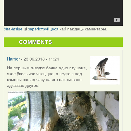
Увайдзіце
ці
зарэгіструйцеся
каб пакідаць каментары.
COMMENTS
Harrier
- 23.06.2018 - 11:24
На першым гняздзе бачна адно птушаня,
якое ўвесь час чысціцца, а недзе з-пад
камеры час ад часу на яго пакрыкванні
адказвае другое: