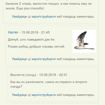
балконе 2 этажа, жалостно пищал, а как помочь ему не
знали. Еще раз спасибо)
Увайдзіце
ці
зарэгіструйцеся
каб пакідаць каментары.
Harrier
- 15.06.2018 - 21:45
Дзякуй, што паведамілі дзе ён.
In
reply
Разам рабіць добрыя справы лягчэй.
to
by
Увайдзіце
ці
зарэгіструйцеся
каб пакідаць каментары.
Olga
(госць)
Виолетта (госць)
- 15.06.2018 - 22:31
Как вы их различаете, самок из первого и второго
In
гнезда?
reply
to
Увайдзіце
ці
зарэгіструйцеся
каб пакідаць каментары.
by
Harrier