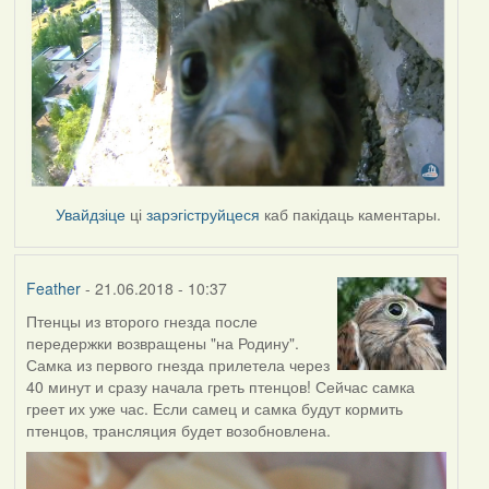
Увайдзіце
ці
зарэгіструйцеся
каб пакідаць каментары.
Feather
- 21.06.2018 - 10:37
Птенцы из второго гнезда после
передержки возвращены "на Родину".
Самка из первого гнезда прилетела через
40 минут и сразу начала греть птенцов! Сейчас самка
греет их уже час. Если самец и самка будут кормить
птенцов, трансляция будет возобновлена.