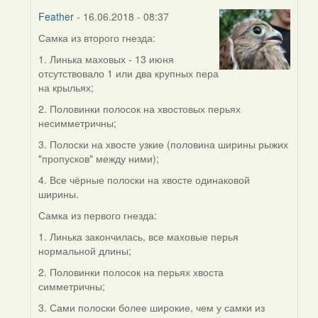
Feather
- 16.06.2018 - 08:37
Самка из второго гнезда:
In
reply
1. Линька маховых - 13 июня
to
отсутствовало 1 или два крупных пера
by
на крыльях;
Виолетта
2. Половинки полосок на хвостовых перьях
(госць)
несимметричны;
3. Полоски на хвосте узкие (половина ширины рыжих
"пропусков" между ними);
4. Все чёрные полоски на хвосте одинаковой
ширины.
Самка из первого гнезда:
1. Линька закончилась, все маховые перья
нормальной длины;
2. Половинки полосок на перьях хвоста
симметричны;
3. Сами полоски более широкие, чем у самки из