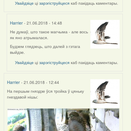
Увайдзіце
ці
зарэгіструйцеся
каб пакідаць каментары.
Harrier
- 21.06.2018 - 14:48
Не думаў, што такое магчыма - але вось
In
як яно атрымалася.
reply
to
Будзем глядзець, што далей з гэтага
by
выйдзе.
Feather
Увайдзіце
ці
зарэгіструйцеся
каб пакідаць каментары.
Harrier
- 21.06.2018 - 12:44
На першым гняздзе ўся тройка ў цяньку
гнездавой нішы: