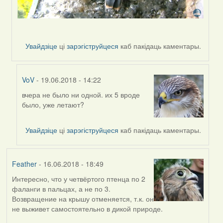
Увайдзіце
ці
зарэгіструйцеся
каб пакідаць каментары.
VoV
- 19.06.2018 - 14:22
вчера не было ни одной. их 5 вроде
In
было, уже летают?
reply
to
by
Увайдзіце
ці
зарэгіструйцеся
каб пакідаць каментары.
Harrier
Feather
- 16.06.2018 - 18:49
Интересно, что у четвёртого птенца по 2
фаланги в пальцах, а не по 3.
Возвращение на крышу отменяется, т.к. он
не выживет самостоятельно в дикой природе.