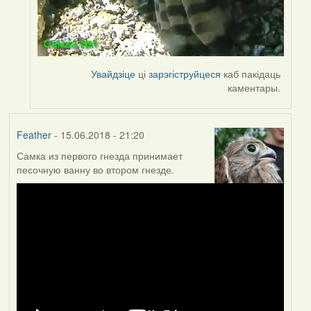
Увайдзіце
ці
зарэгіструйцеся
каб пакідаць
каментары.
Feather
- 15.06.2018 - 21:20
Самка из первого гнезда принимает
песочную ванну во втором гнезде.