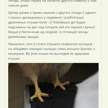
гнязда, учора сядзеў на балконе другога паверху ў тым
самым доме.
Цяпер разам з трыма малымі з другога гнязда ў аднаго
з нашых дасведчаных у гадаванні і рэабілітацыі
драпежных птушак калег і ў бліжэйшыя дні будзе
падсажаны на дах над гняздом каб яго кармілі і вучылі
бацькі ў бяспечным ад людзей і іх пітомцаў месцы
далейшаму жыццю.
Аказалася, што ў гэтага птушаня нязвыклая мутацыя -
на абедзвюх сярэдніх пальцах няма апошніх фаланг з
кіпцюрамі. Ва ўсім іншым ён выглядае як здаровая
птушка: