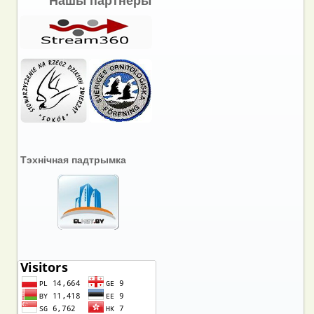
Нашы партнёры
Тэхнічная падтрымка