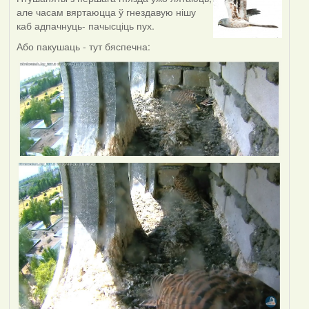
але часам вяртаюцца ў гнездавую нішу
каб адпачнуць- пачысціць пух.
Або пакушаць - тут бяспечна: