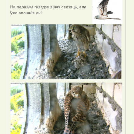
На першым гняздзе яшчэ сядзяць, але
In
ўжо апошнія дні:
reply
to
by
VoV