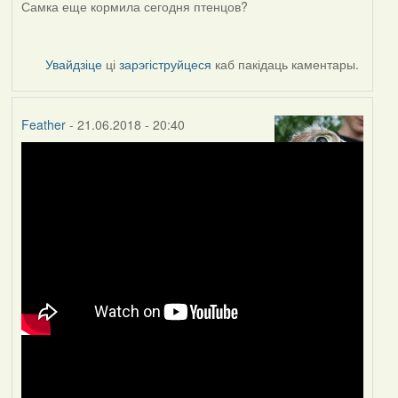
Самка еще кормила сегодня птенцов?
Увайдзіце
ці
зарэгіструйцеся
каб пакідаць каментары.
Feather
- 21.06.2018 - 20:40