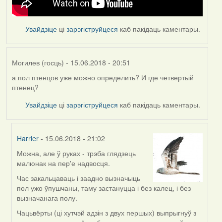
Увайдзіце
ці
зарэгіструйцеся
каб пакідаць каментары.
Могилев (госць)
- 15.06.2018 - 20:51
а пол птенцов уже можно определить? И где четвертый
птенец?
Увайдзіце
ці
зарэгіструйцеся
каб пакідаць каментары.
Harrier
- 15.06.2018 - 21:02
Можна, але ў руках - трэба глядзець
In
малюнак на пер'е надвосця.
reply
to
Час закальцаваць і заадно вызначыць
by
пол ужо ўпушчаны, таму застануцца і без калец, і без
Могилев
вызначанага полу.
(госць)
Чацьвёрты (ці хутчэй адзін з двух першых) выпрыгнуў з