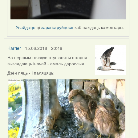
Увайдзіце
ці
зарэгіструйцеся
каб пакідаць каментары.
Harrier
- 15.06.2018 - 20:46
На першым гняздзе птушаняты штодня
выглядаюць іначай - амаль дарослыя.
Дзён пяць - і паляцяць: