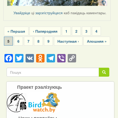
Увайдзіце
ці
зарэгіструйцеся
каб пакідаць каментары.
Pagination
First
« Першая
Previous
‹ Папярэдняя
Page
1
Page
2
Page
3
Page
4
page
page
Current
5
Page
6
Page
7
Page
8
Page
9
Next
Наступная ›
Last
Апошняя »
page
page
page
Facebook
Twitter
VK
Odnoklassniki
Telegram
Viber
Copy
Link
Пошук
Пошук
Праект рэалізуюць