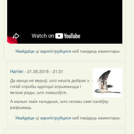
Увайдзіце
ці
зарэгіструйцеся
каб пакідаць каментары.
Harrier
- 21.06.2018 - 21:31
Да канца не верыў, што нешта добрае з
In
гэтай спробы адопцыі атрымаецца і
reply
вельмі рады, што памыліўся.
to
by
А малыя такія галодныя, што гатовы самі палёўку
Feather
разрываць.
Увайдзіце
ці
зарэгіструйцеся
каб пакідаць каментары.