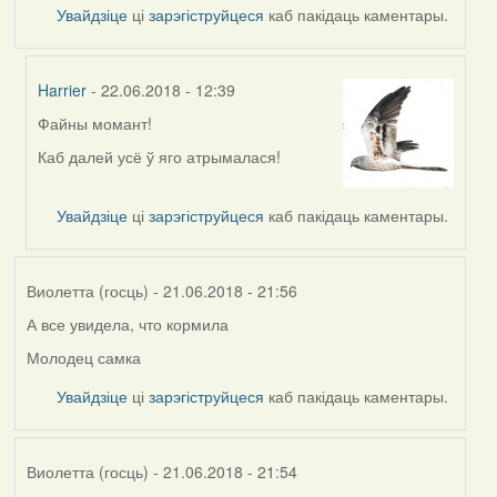
Увайдзіце
ці
зарэгіструйцеся
каб пакідаць каментары.
Harrier
- 22.06.2018 - 12:39
Файны момант!
In
reply
Каб далей усё ў яго атрымалася!
to
by
Увайдзіце
ці
зарэгіструйцеся
каб пакідаць каментары.
Feather
Виолетта (госць)
- 21.06.2018 - 21:56
А все увидела, что кормила
Молодец самка
Увайдзіце
ці
зарэгіструйцеся
каб пакідаць каментары.
Виолетта (госць)
- 21.06.2018 - 21:54