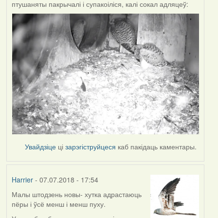
птушаняты пакрычалі і супакоіліся, калі сокал адляцеў:
Увайдзіце
ці
зарэгіструйцеся
каб пакідаць каментары.
Harrier
- 07.07.2018 - 17:54
Малы штодзень новы- хутка адрастаюць
пёры і ўсё менш і менш пуху.