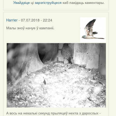
Увайдзіце
ці
зарэгіструйцеся
каб пакідаць каментары.
Harrier
- 07.07.2018 - 22:24
Малы зноў начуе ў кампаніі.
А вось на некалькі секунд прыляцеў нехта з дарослых -