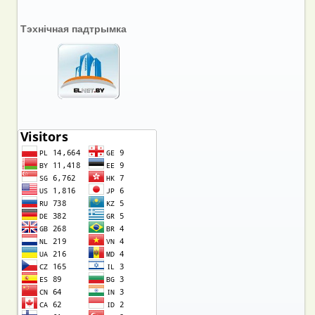
Тэхнічная падтрымка