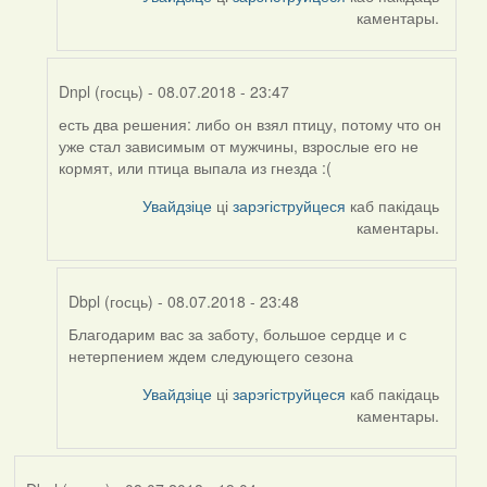
to
каментары.
by
Harrier
Dnpl (госць)
- 08.07.2018 - 23:47
есть два решения: либо он взял птицу, потому что он
In
уже стал зависимым от мужчины, взрослые его не
reply
кормят, или птица выпала из гнезда :(
to
by
Увайдзіце
ці
зарэгіструйцеся
каб пакідаць
Alla
каментары.
(госць)
Dbpl (госць)
- 08.07.2018 - 23:48
Благодарим вас за заботу, большое сердце и с
In
нетерпением ждем следующего сезона
reply
to
Увайдзіце
ці
зарэгіструйцеся
каб пакідаць
by
каментары.
Dnpl
(госць)