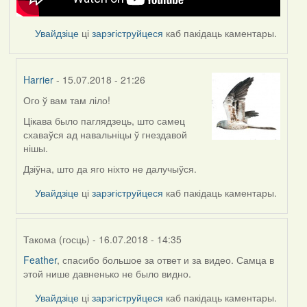
Увайдзіце
ці
зарэгіструйцеся
каб пакідаць каментары.
Harrier
- 15.07.2018 - 21:26
Ого ў вам там ліло!
In
reply
Цікава было паглядзець, што самец
to
схаваўся ад навальніцы ў гнездавой
by
нішы.
Feather
Дзіўна, што да яго ніхто не далучыўся.
Увайдзіце
ці
зарэгіструйцеся
каб пакідаць каментары.
Такома (госць)
- 16.07.2018 - 14:35
Feather
, спасибо большое за ответ и за видео. Самца в
In
этой нише давненько не было видно.
reply
to
Увайдзіце
ці
зарэгіструйцеся
каб пакідаць каментары.