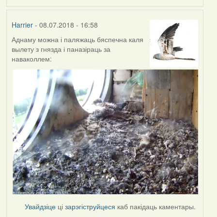
Harrier
- 08.07.2018 - 16:58
Аднаму можна і паляжаць бяспечна каля
вылету з гнязда і паназіраць за
наваколлем:
Увайдзіце
ці
зарэгіструйцеся
каб пакідаць каментары.