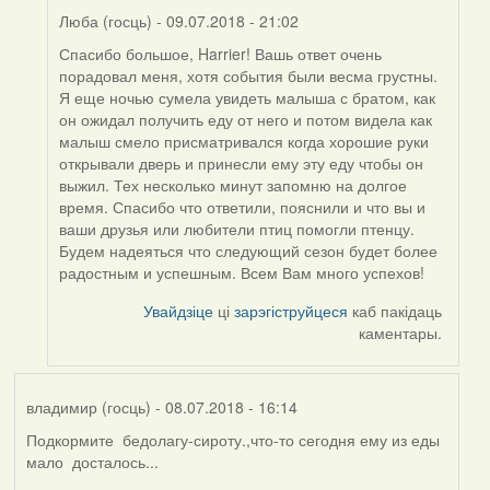
Люба (госць)
- 09.07.2018 - 21:02
Спасибо большое, Harrier! Вашь ответ очень
In
порадовал меня, хотя события были весма грустны.
reply
Я еще ночью сумела увидеть малыша с братом, как
to
он ожидал получить еду от него и потом видела как
by
малыш смело присматривался когда хорошие руки
Harrier
открывали дверь и принесли ему эту еду чтобы он
выжил. Тех несколько минут запомню на долгое
время. Спасибо что ответили, пояснили и что вы и
ваши друзья или любители птиц помогли птенцу.
Будем надеяться что следующий сезон будет более
радостным и успешным. Всем Вам много успехов!
Увайдзіце
ці
зарэгіструйцеся
каб пакідаць
каментары.
владимир (госць)
- 08.07.2018 - 16:14
Подкормите бедолагу-сироту.,что-то сегодня ему из еды
мало досталось...