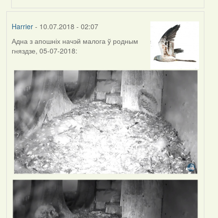
by
Feather
Harrier
- 10.07.2018 - 02:07
Адна з апошніх начэй малога ў родным
гняздзе, 05-07-2018: