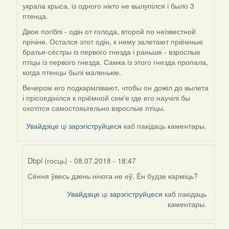
by
украла крыса, із одного нікто не вылупілся і было 3
Люба
птенца.
(госць)
Двое погіблі - одін от голода, второй по неізвестной
прічіне. Остался этот одін, к нему залетают пріёмные
братья-сёстры із первого гнезда і раньше - взрослые
птіцы із первого гнезда. Самка із этого гнезда пропала,
когда птенцы былі маленькіе.
Вечером его подкармлівают, чтобы он дожіл до вылета
і прісоедінілся к пріёмной сем'е где его научілі бы
охотітся самостояьтельно взрослые птіцы.
Увайдзіце
ці
зарэгіструйцеся
каб пакідаць каментары.
Dbpl (госць)
- 08.07.2018 - 18:47
Сёння ўвесь дзень нічога не еў. Ён будзе карміць?
In
reply
Увайдзіце
ці
зарэгіструйцеся
каб пакідаць
to
каментары.
by
Harrier