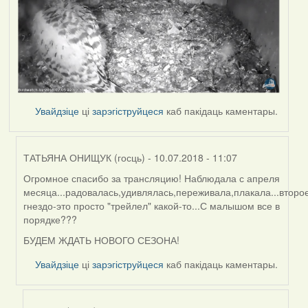
Увайдзіце
ці
зарэгіструйцеся
каб пакідаць каментары.
ТАТЬЯНА ОНИЩУК (госць)
- 10.07.2018 - 11:07
Огромное спасибо за трансляцию! Наблюдала с апреля
In
месяца...радовалась,удивлялась,переживала,плакала...второ
reply
гнездо-это просто "трейлел" какой-то...С малышом все в
to
порядке???
by
Harrier
БУДЕМ ЖДАТЬ НОВОГО СЕЗОНА!
Увайдзіце
ці
зарэгіструйцеся
каб пакідаць каментары.