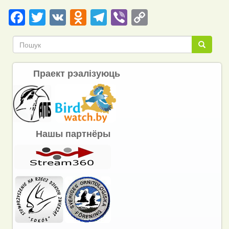
Facebook
Twitter
VK
Odnoklassniki
Telegram
Viber
Copy
Link
Пошук
Пошук
Праект рэалізуюць
Нашы партнёры