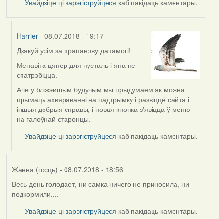
Увайдзіце
ці
зарэгіструйцеся
каб пакідаць каментары.
Harrier
- 08.07.2018 - 19:17
Дзякуй усім за прапанову дапамогі!
In
reply
Менавіта цяпер для пустальгі яна не
to
спатрэбіцца.
by
Але ў бліжэйшым будучым мы прыдумаем як можна
Жанна
прымаць ахвяраванні на падтрымку і развіццё сайта і
(госць)
іншыя добрыя справы, і новая кнопка з'явіцца ў меню
на галоўнай старонцы.
Увайдзіце
ці
зарэгіструйцеся
каб пакідаць каментары.
Жанна (госць)
- 08.07.2018 - 18:56
Весь день голодает, ни самка ничего не приносила, ни
подкормили....
Увайдзіце
ці
зарэгіструйцеся
каб пакідаць каментары.