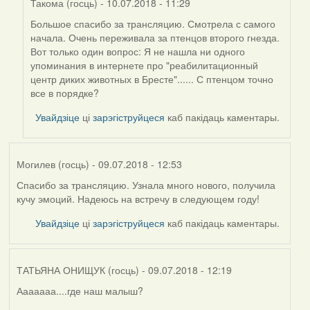
Такома (госць)
- 10.07.2018 - 11:29
Большое спасибо за трансляцию. Смотрела с самого
In
начала. Очень переживала за птенцов второго гнезда.
reply
Вот только один вопрос: Я не нашла ни одного
to
упоминания в интернете про "реабилитационный
by
центр диких животных в Бресте"...... С птенцом точно
ТАТЬЯНА
все в порядке?
ОНИЩУК
(госць)
Увайдзіце
ці
зарэгіструйцеся
каб пакідаць каментары.
Могилев (госць)
- 09.07.2018 - 12:53
Спасибо за трансляцию. Узнала много нового, получила
кучу эмоций. Надеюсь на встречу в следующем году!
Увайдзіце
ці
зарэгіструйцеся
каб пакідаць каментары.
ТАТЬЯНА ОНИЩУК (госць)
- 09.07.2018 - 12:19
Ааааааа....где наш малыш?