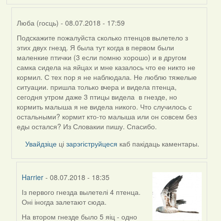
Люба (госць)
- 08.07.2018 - 17:59
Подскажите пожалуйста сколько птенцов вылетело з
In
этих двух гнезд. Я была тут когда в первом были
reply
маленкие птички (3 если помню хорошо) и в другом
to
самка сидела на яйцах и мне казалось что ее никто не
by
кормил. С тех пор я не наблюдала. Не люблю тяжелые
Harrier
ситуации. пришла только вчера и видела птенца,
сегодня утром даже 3 птицы видела в гнезде, но
кормить малыша я не видела никого. Что случилось с
остальными? кормит кто-то малыша или он совсем без
еды остался? Из Словакии пишу. Спасибо.
Увайдзіце
ці
зарэгіструйцеся
каб пакідаць каментары.
Harrier
- 08.07.2018 - 18:35
Із первого гнезда вылетелі 4 птенца.
In
Оні іногда залетают сюда.
reply
to
На втором гнезде было 5 яіц - одно