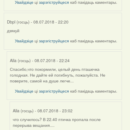
Увайдзіце
ці
зарэгіструйцеся
каб пакідаць каментары.
Dbpl (госць)
- 08.07.2018 - 22:20
дзякуй
Увайдзіце
ці
зарэгіструйцеся
каб пакідаць каментары.
Alla (госць)
- 08.07.2018 - 22:24
Спасибо,что покормили, целый день пташечка
In
голодная. Не дайте ей погибнуть, пожалуйста. Не
reply
поверите, самой на душе легче...
to
by
Увайдзіце
ці
зарэгіструйцеся
каб пакідаць каментары.
Dbpl
(госць)
Alla (госць)
- 08.07.2018 - 23:02
что случилось? В 22.40 птичка пропала после
In
перерыва вещания....
reply