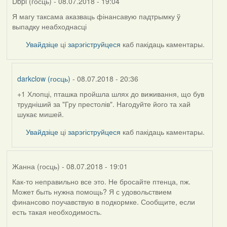
Dbpl (госць)
- 08.07.2018 - 19:04
Я магу таксама аказваць фінансавую падтрымку ў
выпадку неабходнасці
Увайдзіце
ці
зарэгіструйцеся
каб пакідаць каментары.
darkclow (госць)
- 08.07.2018 - 20:36
+1 Хлопці, пташка пройшла шлях до виживання, що був
In
трудніший за "Гру престолів". Нагодуйте його та хай
reply
шукає мишей.
to
by
Увайдзіце
ці
зарэгіструйцеся
каб пакідаць каментары.
Dbpl
(госць)
Жанна (госць)
- 08.07.2018 - 19:01
Как-то неправильно все это. Не бросайте птенца, пж.
Может быть нужна помощь? Я с удовольствием
финансово поучавствую в подкормке. Сообщите, если
есть такая необходимость.