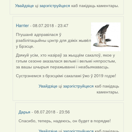
to
Увайдзіце
ці
зарэгіструйцеся
каб пакідаць каментары.
by
Alla
(госць)
Harrier
- 08.07.2018 - 23:47
Птушанё адправілася ў
In
рэабілітацыйны цэнтр для дзікіх жывёл
reply
у Брэсце.
to
by
Дзякуй усім, хто назіраў за жыццём сакалоў, якое у
Alla
гэтым сезоне аказалася вельмі і вельмі няпростым,
(госць)
за вашы шчырыя перажыванні і неабыякавасць.
Сустрэнемся з брэсцкімі сакаламі ўжо ў 2019 годзе!
Увайдзіце
ці
зарэгіструйцеся
каб пакідаць
каментары.
Дарья
- 08.07.2018 - 23:56
Спасибо, теперь, надеюсь, он будет в порядке!
In
reply
Увайдзіце
ці
зарэгіструйцеся
каб пакідаць