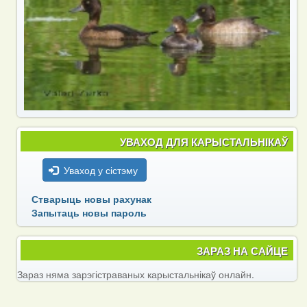
УВАХОД ДЛЯ КАРЫСТАЛЬНІКАЎ
Уваход у сістэму
Стварыць новы рахунак
Запытаць новы пароль
ЗАРАЗ НА САЙЦЕ
Зараз няма зарэгістраваных карыстальнікаў онлайн.