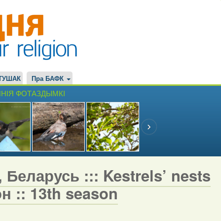
ТУШАК
Пра БАФК
НІЯ ФОТАЗДЫМКІ
Беларусь ::: Kestrels’ nests
н :: 13th season