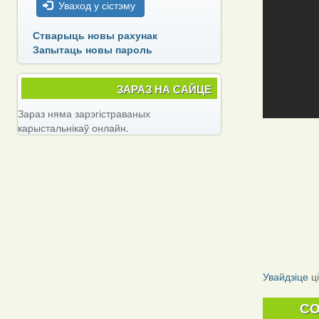
Уваход у сістэму
Стварыць новы рахунак
Запытаць новы пароль
ЗАРАЗ НА САЙЦЕ
Зараз няма зарэгістраваных
карыстальнікаў онлайн.
Увайдзіце
ц
C