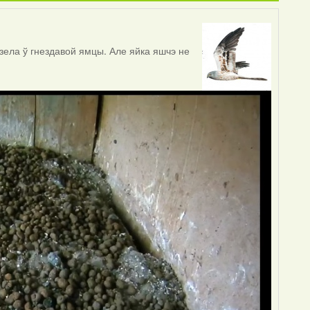
дзела ў гнездавой ямцы. Але яйка яшчэ не