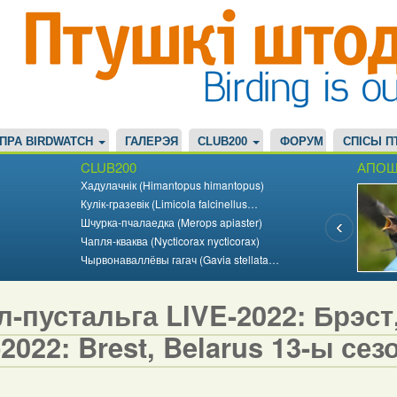
ПРА BIRDWATCH
ГАЛЕРЭЯ
CLUB200
ФОРУМ
СПІСЫ П
CLUB200
АПОШ
Хадулачнік (Himantopus himantopus)
Кулік-гразевік (Limicola falcinellus…
Шчурка-пчалаедка (Merops apiaster)
Чапля-кваква (Nycticorax nycticorax)
Чырвонаваллёвы гагач (Gavia stellata…
-пустальга LIVE-2022: Брэст, 
2022: Brest, Belarus 13-ы сезо