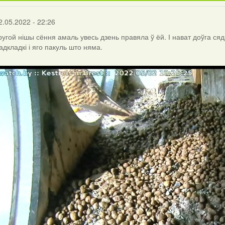
2.05.2022 - 22:26
ругой нішы сёння амаль увесь дзень правяла ў ёй. І нават доўга ся
адкладкі і яго пакуль што няма.