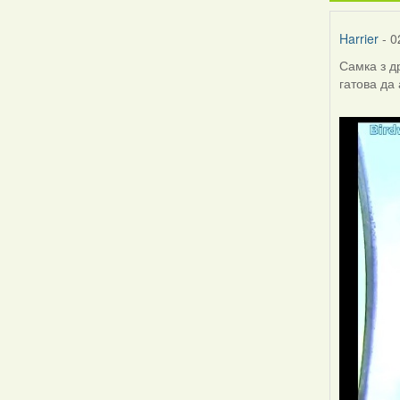
Harrier
- 0
Самка з д
гатова да 