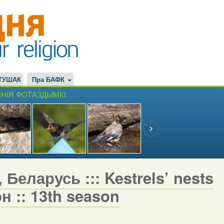
ТУШАК
Пра БАФК
НІЯ ФОТАЗДЫМКІ
Беларусь ::: Kestrels’ nests
н :: 13th season