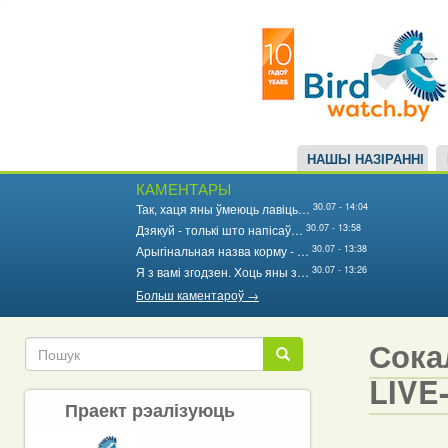
Main
Перайсці
да
navigation
асноўнага
змесціва
НАШЫ НАЗІРАННІ
КАМЕНТАРЫ
30.07 - 14:04
Так, хаця яны ўмеюць лавіць…
30.07 - 13:58
Дзякуй - толькі што напісаў…
30.07 - 13:38
Арыгінальная назва корму - …
30.07 - 13:26
Я з вамі згодзен. Хоць яны з…
Больш каментароў →
Сокал
Пошук
Пошук
LIVE-
Праект рэалізуюць