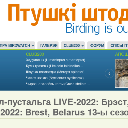
ПРА BIRDWATCH
ГАЛЕРЭЯ
CLUB200
ФОРУМ
СПІСЫ П
CLUB200
АПОШ
Хадулачнік (Himantopus himantopus)
Кулік-гразевік (Limicola falcinellus…
Шчурка-пчалаедка (Merops apiaster)
Чапля-кваква (Nycticorax nycticorax)
Чырвонаваллёвы гагач (Gavia stellata…
-пустальга LIVE-2022: Брэст, 
2022: Brest, Belarus 13-ы сезо