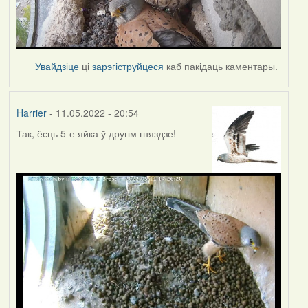
Увайдзіце
ці
зарэгіструйцеся
каб пакідаць каментары.
Harrier
- 11.05.2022 - 20:54
Так, ёсць 5-е яйка ў другім гняздзе!