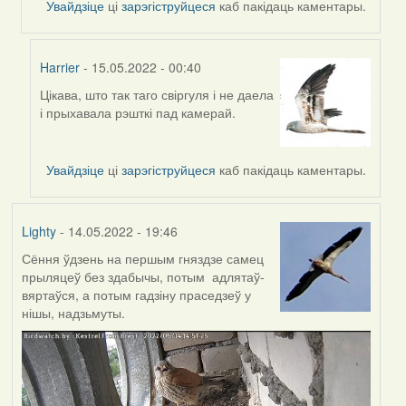
Увайдзіце
ці
зарэгіструйцеся
каб пакідаць каментары.
Harrier
- 15.05.2022 - 00:40
Цікава, што так таго свіргуля і не даела
In
і прыхавала рэшткі пад камерай.
reply
to
by
Увайдзіце
ці
зарэгіструйцеся
каб пакідаць каментары.
Harrier
Lighty
- 14.05.2022 - 19:46
Сёння ўдзень на першым гняздзе самец
прыляцеў без здабычы, потым адлятаў-
вяртаўся, а потым гадзіну праседзеў у
нішы, надзьмуты.