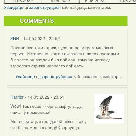
5.06.2022
6.06.2022
6.06.2022
7.06.20
Увайдзіце
ці
зарэгіструйцеся
каб пакідаць каментары.
COMMENTS
ZNR
- 14.05.2022 - 22:52
Похоже все таки стриж, судя по размерам маховых
In
перьев. Интересно, как он оказался в лапах пустельги.
reply
В полете он врядли был пойман, тому же чеглоку
to
взрослого стрижа непросто поймать.
by
Lighty
Увайдзіце
ці
зарэгіструйцеся
каб пакідаць каментары.
Harrier
- 14.05.2022 - 23:51
Wow! Так і ёсць - чорны свіргуль, ды
In
яшчэ і ў прыцемках!
reply
to
Мог вылятаць з гнездавой нішы - так у
by
яго было менш шанцаў ўвярнуцца.
Lighty