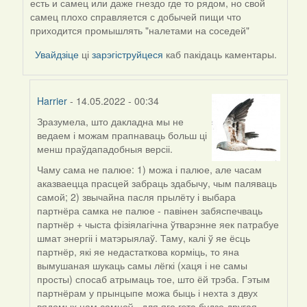
есть и самец или даже гнездо где то рядом, но свой
Harrier
самец плохо справляется с добычей пищи что
приходится промышлять "налетами на соседей"
Увайдзіце
ці
зарэгіструйцеся
каб пакідаць каментары.
Harrier
- 14.05.2022 - 00:34
Зразумела, што дакладна мы не
In
ведаем і можам прапнаваць больш ці
reply
менш праўдападобныя версіі.
to
by
Чаму сама не палюе: 1) можа і палюе, але часам
ZNR
аказваецца прасцей забраць здабычу, чым паляваць
самой; 2) звычайна пасля прылёту і выбара
партнёра самка не палюе - павінен забяспечваць
партнёр + чыста фізіялагічна ўтварэнне яек патрабуе
шмат энергіі і матэрыялаў. Таму, калі ў яе ёсць
партнёр, які яе недастаткова корміць, то яна
вымушаная шукаць самы лёгкі (хаця і не самы
просты) спосаб атрымаць тое, што ёй трэба. Гэтым
партнёрам у прынцыпе можа быць і нехта з двух
вядомых нам самцоў - для яго гэта будзе другая