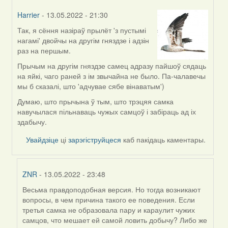
Harrier
- 13.05.2022 - 21:30
Так, я сёння назіраў прылёт 'з пустымі
In
нагамі' двойчы на другім гняздзе і адзін
reply
раз на першым.
to
by
Прычым на другім гняздзе самец адразу пайшоў сядаць
ZNR
на яйкі, чаго раней з ім звычайна не было. Па-чалавечы
мы б сказалі, што 'адчувае сябе вінаватым')
Думаю, што прычына ў тым, што трэцяя самка
навучылася пільнаваць чужых самцоў і забіраць ад іх
здабычу.
Увайдзіце
ці
зарэгіструйцеся
каб пакідаць каментары.
ZNR
- 13.05.2022 - 23:48
Весьма правдоподобная версия. Но тогда возникают
In
вопросы, в чем причина такого ее поведения. Если
reply
третья самка не образовала пару и караулит чужих
to
самцов, что мешает ей самой ловить добычу? Либо же
by