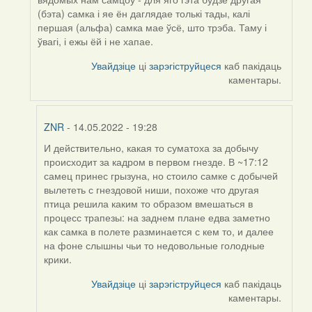
(бэта) самка і яе ён даглядае толькі тады, калі
першая (альфа) самка мае ўсё, што трэба. Таму і
ўвагі, і ежы ёй і не хапае.
Увайдзіце
ці
зарэгіструйцеся
каб пакідаць
каментары.
ZNR
- 14.05.2022 - 19:28
И действительно, какая то суматоха за добычу
In
происходит за кадром в первом гнезде. В ~17:12
reply
самец принес грызуна, но стоило самке с добычей
to
вылететь с гнездовой ниши, похоже что другая
by
птица решила каким то образом вмешаться в
Harrier
процесс трапезы: на заднем плане едва заметно
как самка в полете разминается с кем то, и далее
на фоне слышны чьи то недовольные голодные
крики.
Увайдзіце
ці
зарэгіструйцеся
каб пакідаць
каментары.