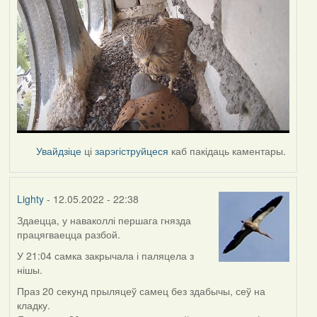
Увайдзіце
ці
зарэгіструйцеся
каб пакідаць каментары.
Lighty
- 12.05.2022 - 22:38
Здаецца, у наваколлі першага гнязда
працягваецца разбой.
У 21:04 самка закрычала і паляцела з
нішы.
Праз 20 секунд прыляцеў самец без здабычы, сеў на
кладку.