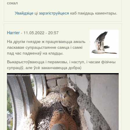
сокал
Увайдзіце
ці
зарэгіструйцеся
каб пакідаць каментары.
Harrier
- 11.05.2022 - 20:57
На другім гняздзе ж працягваецца амаль
ласкавае супрацьстаянне самца і самкі
пад час падменаў на кладцы.
Выкарыстоўваюцца і перамовы, і наступ, і часам фізічны
супраціў, але ўсё заканчавецца добра)