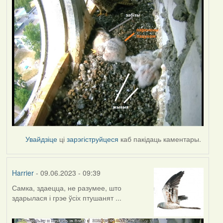
Увайдзіце
ці
зарэгіструйцеся
каб пакідаць каментары.
Harrier
- 09.06.2023 - 09:39
Самка, здаецца, не разумее, што
здарылася і грэе ўсіх птушанят ...