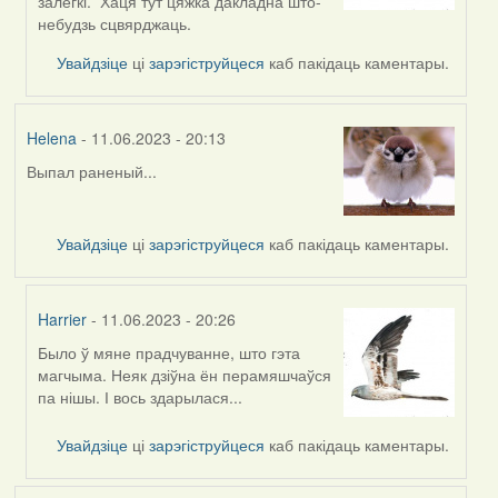
to
залёгкі. Хаця тут цяжка дакладна што-
by
небудзь сцвярджаць.
svetlana
Увайдзіце
ці
зарэгіструйцеся
каб пакідаць каментары.
vranova
Helena
- 11.06.2023 - 20:13
Выпал раненый...
Увайдзіце
ці
зарэгіструйцеся
каб пакідаць каментары.
Harrier
- 11.06.2023 - 20:26
Было ў мяне прадчуванне, што гэта
In
магчыма. Неяк дзіўна ён перамяшчаўся
reply
па нішы. І вось здарылася...
to
by
Увайдзіце
ці
зарэгіструйцеся
каб пакідаць каментары.
Helena