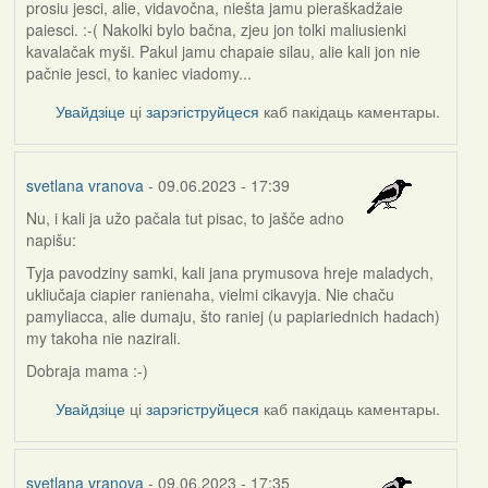
prosiu jesci, alie, vidavočna, niešta jamu pieraškadžaie
paiesci. :-( Nakolki bylo bačna, zjeu jon tolki maliusienki
kavalačak myši. Pakul jamu chapaie silau, alie kali jon nie
pačnie jesci, to kaniec viadomy...
Увайдзіце
ці
зарэгіструйцеся
каб пакідаць каментары.
svetlana vranova
- 09.06.2023 - 17:39
Nu, i kali ja užo pačala tut pisac, to jašče adno
napišu:
Tyja pavodziny samki, kali jana prymusova hreje maladych,
ukliučaja ciapier ranienaha, vielmi cikavyja. Nie chaču
pamyliacca, alie dumaju, što raniej (u papiariednich hadach)
my takoha nie nazirali.
Dobraja mama :-)
Увайдзіце
ці
зарэгіструйцеся
каб пакідаць каментары.
svetlana vranova
- 09.06.2023 - 17:35