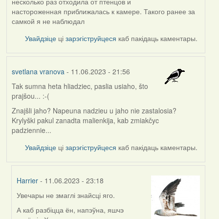
несколько раз отходила от птенцов и
настороженная приближалась к камере. Такого ранее за
самкой я не наблюдал
Увайдзіце
ці
зарэгіструйцеся
каб пакідаць каментары.
svetlana vranova
- 11.06.2023 - 21:56
Tak sumna heta hliadziec, paslia usiaho, što
prajšou... :-(
Znajšli jaho? Napeuna nadzieu u jaho nie zastalosia?
Krylyški pakul zanadta malienkija, kab zmiakčyc
padziennie...
Увайдзіце
ці
зарэгіструйцеся
каб пакідаць каментары.
Harrier
- 11.06.2023 - 23:18
Увечары не змаглі знайсці яго.
In
reply
А каб разбіцца ён, напэўна, яшчэ