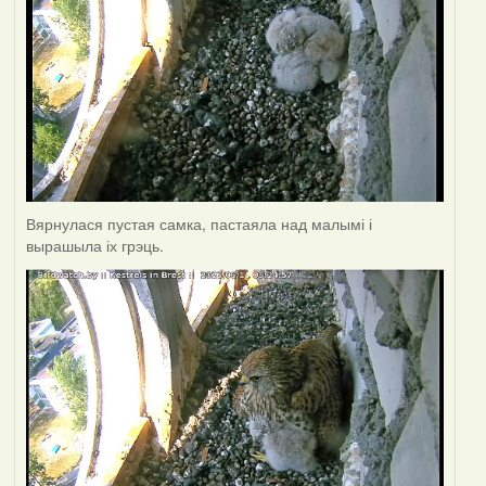
Вярнулася пустая самка, пастаяла над малымі і
вырашыла іх грэць.