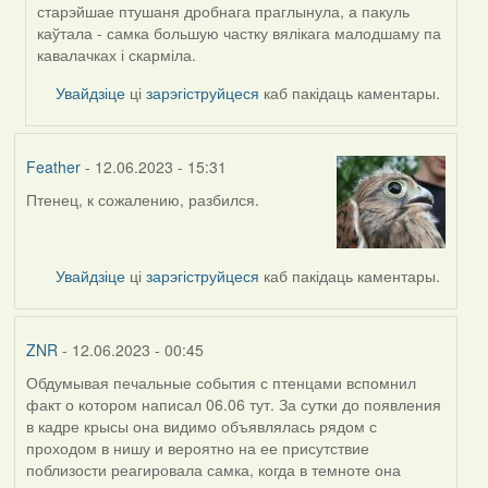
старэйшае птушаня дробнага праглынула, а пакуль
каўтала - самка большую частку вялікага малодшаму па
кавалачках і скарміла.
Увайдзіце
ці
зарэгіструйцеся
каб пакідаць каментары.
Feather
- 12.06.2023 - 15:31
Птенец, к сожалению, разбился.
Увайдзіце
ці
зарэгіструйцеся
каб пакідаць каментары.
ZNR
- 12.06.2023 - 00:45
Обдумывая печальные события с птенцами вспомнил
факт о котором написал 06.06 тут. За сутки до появления
в кадре крысы она видимо объявлялась рядом с
проходом в нишу и вероятно на ее присутствие
поблизости реагировала самка, когда в темноте она