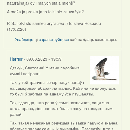
naturalnaja) dy i malych stala mienš?
A moža ja prosta jaho tolki nie zauvažyla?
P. S.: tolki što samiec pryliacieu :) to slava Hospadu
(17:02:20)
Увайдзіце
ці
зарэгіструйцеся
каб пакідаць каментары.
Harrier
- 09.06.2023 - 19:59
Дзякуй, Светлана! У мяне падобныя
In
думкі і назіранні.
reply
to
Так, у той трагічны вечар пацук напаў і
by
на самку,якая абараніла малых. Каб яна не вярнулася,
svetlana
то былі б забітыя па аднаму ўсе птушаняты.
vranova
Так, здаецца, што рана ў самкі нязначная, хаця яна
стала праводзіць нашмат больш часу на гняздзе, чым
раней.
Так, такая нечаканая рэдукцыя вывадка пацуком значна
аблягчае задачу самцы іх выкарміць. Паглядзім, што з