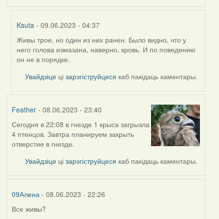
Ksuta
- 09.06.2023 - 04:37
Живы трое, но один из них ранен. Было видно, что у
In
него голова измазана, наверно, кровь. И по поведению
reply
он не в порядке.
to
by
Увайдзіце
ці
зарэгіструйцеся
каб пакідаць каментары.
09Алена
Feather
- 08.06.2023 - 23:40
Сегодня в 22:08 в гнезде 1 крыса загрызла
4 птенцов. Завтра планируем закрыть
отверстие в гнезде.
Увайдзіце
ці
зарэгіструйцеся
каб пакідаць каментары.
09Алена
- 08.06.2023 - 22:26
Все живы?