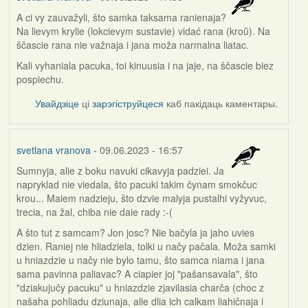
A ci vy zauvažyli, što samka taksama ranienaja?
Na lievym krylie (lokcievym sustavie) vidać rana (kroŭ). Na
ščascie rana nie važnaja i jana moža narmalna liatac.
Kali vyhaniala pacuka, toi kinuusia i na jaje, na ščascie biez
pospiechu.
Увайдзіце
ці
зарэгіструйцеся
каб пакідаць каментары.
svetlana vranova
- 09.06.2023 - 16:57
Sumnyja, alie z boku navuki cikavyja padziei. Ja
napryklad nie viedala, što pacuki takim čynam smokčuc
krou... Maiem nadzieju, što dzvie malyja pustalhi vyžyvuc,
trecia, na žal, chiba nie daie rady :-(
A što tut z samcam? Jon josc? Nie bačyla ja jaho uvies
dzien. Raniej nie hliadziela, tolki u načy pačala. Moža samki
u hniazdzie u načy nie bylo tamu, što samca niama i jana
sama pavinna paliavac? A ciapier joj "pašansavala", što
"dziakujučy pacuku" u hniazdzie zjavilasia charča (choc z
našaha pohliadu dziunaja, alie dlia ich calkam liahičnaja i