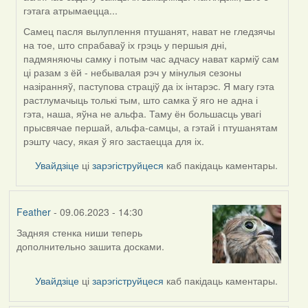
гэтага атрымаецца...
Самец пасля вылуплення птушанят, нават не гледзячы
на тое, што спрабаваў іх грэць у першыя дні,
падмяняючы самку і потым час адчасу нават карміў сам
ці разам з ёй - небывалая рэч у мінулыя сезоны
назіранняў, паступова страціў да іх інтарэс. Я магу гэта
растлумачыць толькі тым, што самка ў яго не адна і
гэта, наша, яўна не альфа. Таму ён большасць увагі
прысвячае першай, альфа-самцы, а гэтай і птушанятам
рэшту часу, якая ў яго застаецца для іх.
Увайдзіце
ці
зарэгіструйцеся
каб пакідаць каментары.
Feather
- 09.06.2023 - 14:30
Задняя стенка ниши теперь
дополнительно зашита досками.
Увайдзіце
ці
зарэгіструйцеся
каб пакідаць каментары.