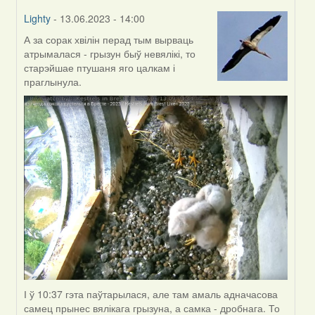
Lighty
- 13.06.2023 - 14:00
А за сорак хвілін перад тым вырваць
In
атрымалася - грызун быў невялікі, то
reply
старэйшае птушаня яго цалкам і
to
праглынула.
by
Harrier
І ў 10:37 гэта паўтарылася, але там амаль адначасова
самец прынес вялікага грызуна, а самка - дробнага. То