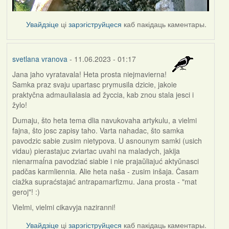
Увайдзіце
ці
зарэгіструйцеся
каб пакідаць каментары.
svetlana vranova
- 11.06.2023 - 01:17
Jana jaho vyratavala! Heta prosta niejmavierna!
Samka praz svaju upartasc prymusila dzicie, jakoie
praktyčna admaulialasia ad žyccia, kab znou stala jesci i
žylo!
Dumaju, što heta tema dlia navukovaha artykulu, a vielmi
fajna, što josc zapisy taho. Varta nahadac, što samka
pavodzic sabie zusim nietypova. U asnounym samki (usich
vidau) pierastajuc zviartac uvahi na maladych, jakija
nienarmaĺna pavodziać siabie i nie prajaŭliajuć aktyŭnasci
padčas karmliennia. Alie heta naša - zusim inšaja. Časam
ciažka supraćstajać antrapamarfizmu. Jana prosta - "mat
geroj"! :)
Vielmi, vielmi cikavyja naziranni!
Увайдзіце
ці
зарэгіструйцеся
каб пакідаць каментары.