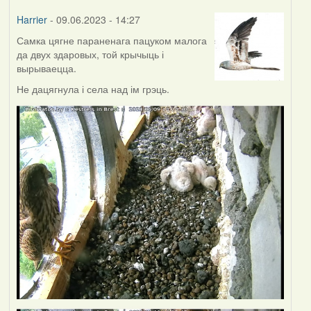
Harrier
- 09.06.2023 - 14:27
Самка цягне параненага пацуком малога
да двух здаровых, той крычыць і
вырываецца.
Не дацягнула і села над ім грэць.