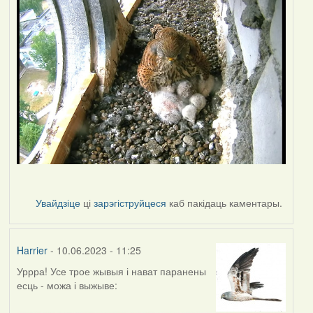
Увайдзіце
ці
зарэгіструйцеся
каб пакідаць каментары.
Harrier
- 10.06.2023 - 11:25
Уррра! Усе трое жывыя і нават паранены
есць - можа і выжыве: