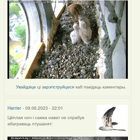
Увайдзіце
ці
зарэгіструйцеся
каб пакідаць каментары.
Harrier
- 09.06.2023 - 22:01
Цёплая ноч і самка нават не спрабуе
абаграваць птушанят: