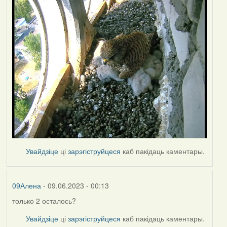
Увайдзіце
ці
зарэгіструйцеся
каб пакідаць каментары.
09Алена
- 09.06.2023 - 00:13
только 2 осталось?
Увайдзіце
ці
зарэгіструйцеся
каб пакідаць каментары.