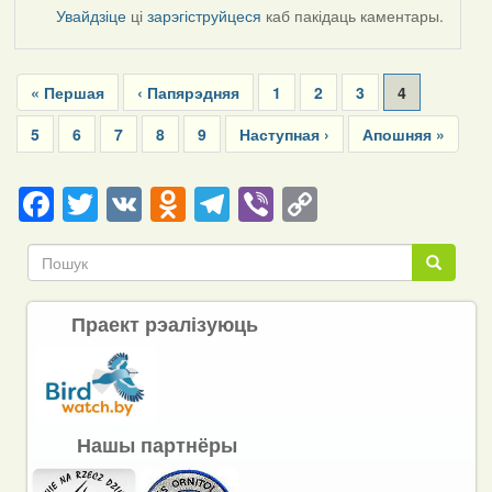
Увайдзіце
ці
зарэгіструйцеся
каб пакідаць каментары.
Pagination
First
« Першая
Previous
‹ Папярэдняя
Page
1
Page
2
Page
3
Current
4
page
page
page
Page
5
Page
6
Page
7
Page
8
Page
9
Next
Наступная ›
Last
Апошняя »
page
page
Facebook
Twitter
VK
Odnoklassniki
Telegram
Viber
Copy
Link
Пошук
Пошук
Праект рэалізуюць
Нашы партнёры