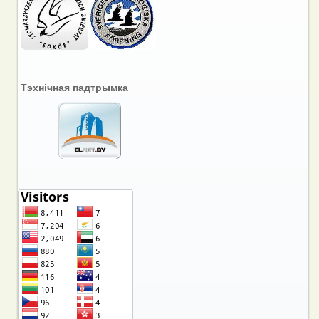
Тэхнічная падтрымка