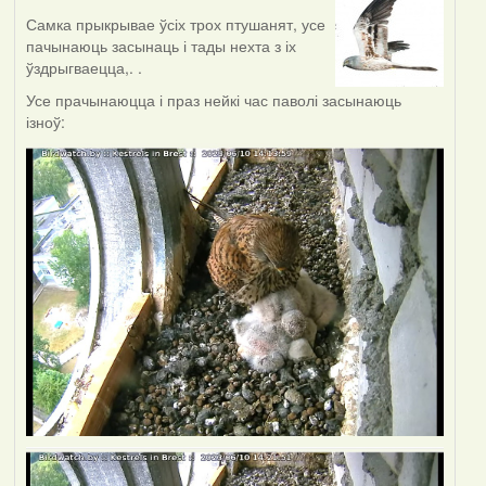
Самка прыкрывае ўсіх трох птушанят, усе
пачынаюць засынаць і тады нехта з іх
ўздрыгваецца,. .
Усе прачынаюцца і праз нейкі час паволі засынаюць
ізноў: