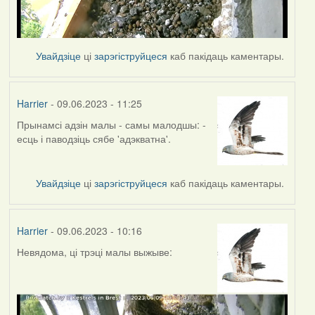
Увайдзіце
ці
зарэгіструйцеся
каб пакідаць каментары.
Harrier
- 09.06.2023 - 11:25
Прынамсі адзін малы - самы малодшы: -
есць і паводзіць сябе 'адэкватна'.
Увайдзіце
ці
зарэгіструйцеся
каб пакідаць каментары.
Harrier
- 09.06.2023 - 10:16
Невядома, ці трэці малы выжыве: