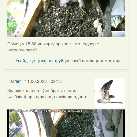
Самец у 15:30 яшчарку прынес - мо надвор'е
негрызуновае?
Увайдзіце
ці
зарэгіструйцеся
каб пакідаць каментары.
Harrier
- 11.06.2023 - 09:18
Зранку холадна і ўсе браты-сёстры
(=сіблінгі) прытуляюцца адзін да аднаго: