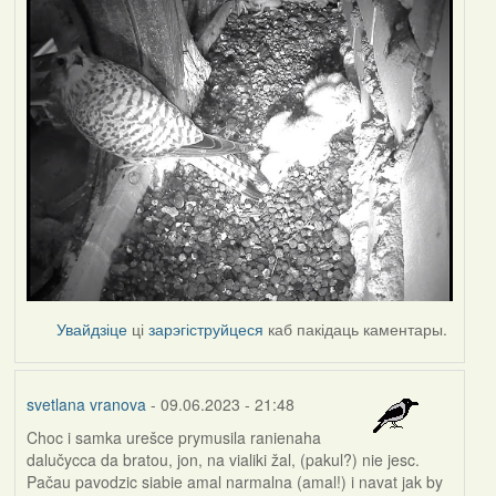
Увайдзіце
ці
зарэгіструйцеся
каб пакідаць каментары.
svetlana vranova
- 09.06.2023 - 21:48
Choc i samka urešce prymusila ranienaha
dalučycca da bratou, jon, na vialiki žal, (pakul?) nie jesc.
Pačau pavodzic siabie amal narmalna (amal!) i navat jak by