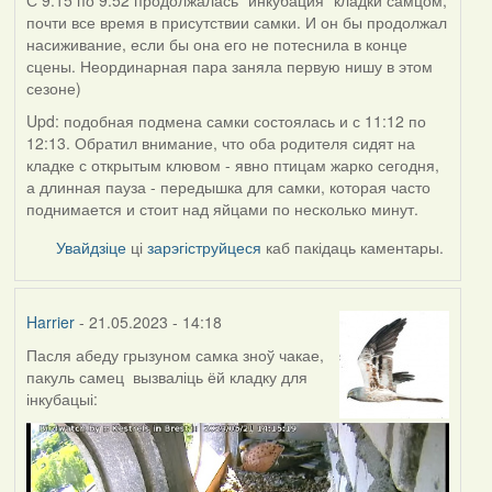
С 9:15 по 9:52 продолжалась "инкубация" кладки самцом,
почти все время в присутствии самки. И он бы продолжал
насиживание, если бы она его не потеснила в конце
сцены. Неординарная пара заняла первую нишу в этом
сезоне)
Upd: подобная подмена самки состоялась и с 11:12 по
12:13. Обратил внимание, что оба родителя сидят на
кладке с открытым клювом - явно птицам жарко сегодня,
а длинная пауза - передышка для самки, которая часто
поднимается и стоит над яйцами по несколько минут.
Увайдзіце
ці
зарэгіструйцеся
каб пакідаць каментары.
Harrier
- 21.05.2023 - 14:18
Пасля абеду грызуном самка зноў чакае,
пакуль самец вызваліць ёй кладку для
інкубацыі: