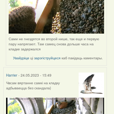
Сами не гнездятся во второй нише, так еще и первую
пару напрягают. Там самец снова дольше часа на
кладке задержался
Увайдзіце
ці
зарэгіструйцеся
каб пакідаць каментары.
Harrier
- 24.05.2023 - 15:49
Чвсам вяртанне самкі на кладку
адбываецца без скандала)