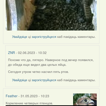
Увайдзіце
ці
зарэгіструйцеся
каб пакідаць каментары.
ZNR
- 02.06.2023 - 10:32
Похоже что да, пятеро. Наверное под вечер появился,
In
до обеда еще видел два целых яйца.
reply
to
Сегодня утром четко насчил пять ртов.
by
Увайдзіце
ці
зарэгіструйцеся
каб пакідаць каментары.
Lighty
Feather
- 31.05.2023 - 10:23
Кормление четверых птенцов.