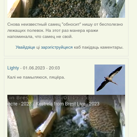
Снова неизвестный самец "обносит" нишу от бесполезно
лежащих полевок. На этот раз манера кражи
напоминала, что самец не свой.
Увайдзіце
ці
зарэгіструйцеся
каб пакідаць каментары.
Lighty
- 01.06.2023 - 20:03
Калі не памыляюся, пяцёра.