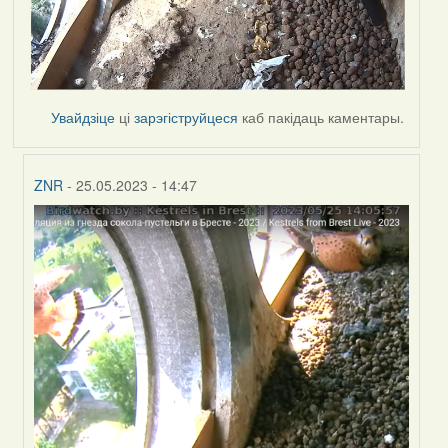
Увайдзіце
ці
зарэгіструйцеся
каб пакідаць каментары.
ZNR
- 25.05.2023 - 14:47
In
reply
to
by
Harrier