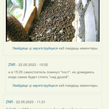
Увайдзіце
ці
зарэгіструйцеся
каб пакідаць каментары.
ZNR
- 22.05.2023 - 15:52
а в 15:23 самостоятель покинул "пост", не дожидаясь
In
когда самка будет стоять "над душой".
reply
to
Увайдзіце
ці
зарэгіструйцеся
каб пакідаць каментары.
by
Harrier
ZNR
- 22.05.2023 - 11:21