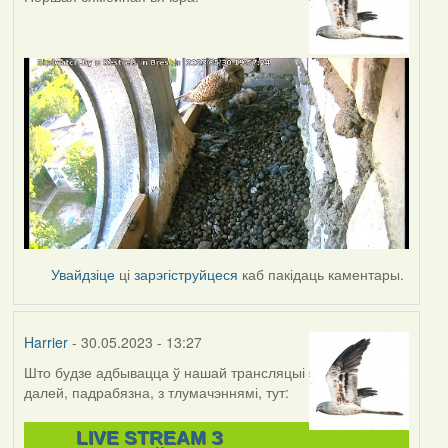
Увайдзіце
ці
зарэгіструйцеся
каб пакідаць каментары.
Harrier
- 30.05.2023 - 13:27
Што будзе адбывацца ў нашай трансляцыі
далей, падрабязна, з тлумачэннямі, тут:
LIVE STREAM З