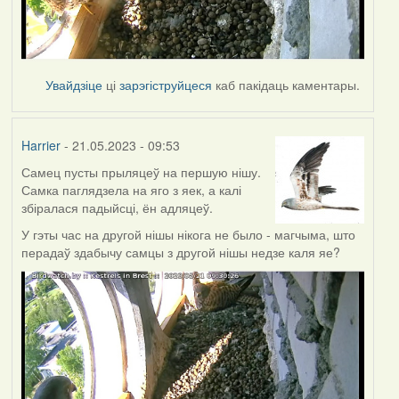
Увайдзіце
ці
зарэгіструйцеся
каб пакідаць каментары.
Harrier
- 21.05.2023 - 09:53
Самец пусты прыляцеў на першую нішу.
Самка паглядзела на яго з яек, а калі
збіралася падыйсці, ён адляцеў.
У гэты час на другой нішы нікога не было - магчыма, што
перадаў здабычу самцы з другой нішы недзе каля яе?