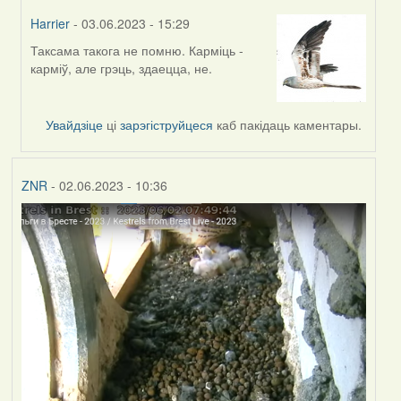
Harrier
- 03.06.2023 - 15:29
Таксама такога не помню. Карміць -
In
карміў, але грэць, здаецца, не.
reply
to
by
Увайдзіце
ці
зарэгіструйцеся
каб пакідаць каментары.
ZNR
ZNR
- 02.06.2023 - 10:36