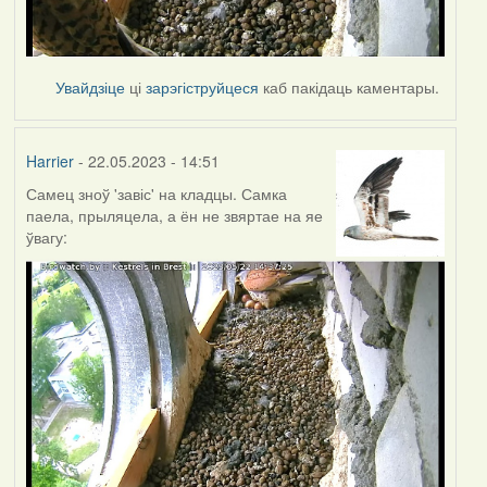
Увайдзіце
ці
зарэгіструйцеся
каб пакідаць каментары.
Harrier
- 22.05.2023 - 14:51
Самец зноў 'завіс' на кладцы. Самка
паела, прыляцела, а ён не звяртае на яе
ўвагу: