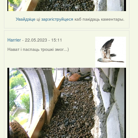
Увайдзіце
ці
зарэгіструйцеся
каб пакідаць каментары.
Harrier
- 22.05.2023 - 15:11
Нават і паспаць трошкі змог...)