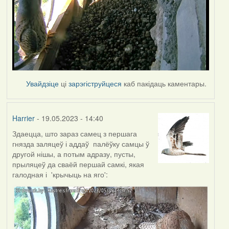
Увайдзіце
ці
зарэгіструйцеся
каб пакідаць каментары.
Harrier
- 19.05.2023 - 14:40
Здаецца, што зараз самец з першага
гнязда заляцеў і аддаў палёўку самцы ў
другой нішы, а потым адразу, пусты,
прыляцеў да сваёй першай самкі, якая
галодная і 'крычыць на яго':