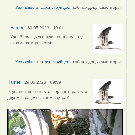
Увайдзіце
ці
зарэгіструйцеся
каб пакідаць каментары.
Harrier
- 30.05.2023 - 10:01
Ура! Значыць усё ідзе 'па плану' - ну
In
акрамя самца з ежай.
reply
to
by
Увайдзіце
ці
зарэгіструйцеся
каб пакідаць каментары.
ZNR
Harrier
- 29.05.2023 - 09:39
Птушанят яшчэ няма. Першага (разам з
другім і трэцім) чакаем заўтра?