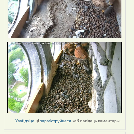
Увайдзіце
ці
зарэгіструйцеся
каб пакідаць каментары.