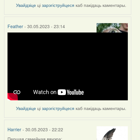
Увайдзіце
ці
зарэгіструйцеся
каб пакідаць каментары.
Feather
- 30.05.2023 - 23:14
Увайдзіце
ці
зарэгіструйцеся
каб пакідаць каментары.
Harrier
- 30.05.2023 - 22:22
Першая сямейная вячэра: