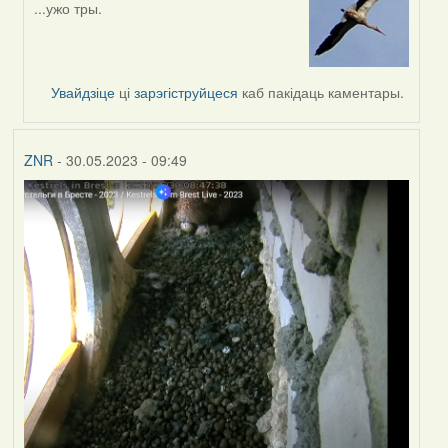
...ужо тры.
In
reply
to
by
Увайдзіце
ці
зарэгіструйцеся
каб пакідаць каментары.
Feather
ZNR
- 30.05.2023 - 09:49