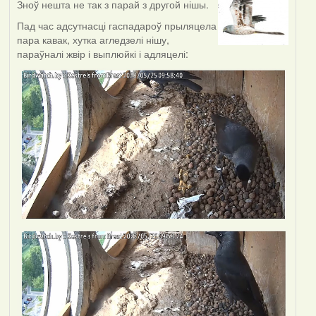
Зноў нешта не так з парай з другой нішы.
Пад час адсутнасці гаспадароў прыляцела
пара кавак, хутка агледзелі нішу,
параўналі жвір і выплюйкі і адляцелі: