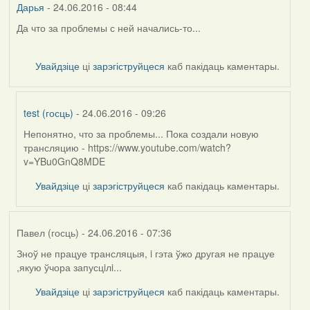
Дарья
- 24.06.2016 - 08:44
Да что за проблемы с ней начались-то...
Увайдзіце
ці
зарэгіструйцеся
каб пакідаць каментары.
test (госць)
- 24.06.2016 - 09:26
Непонятно, что за проблемы... Пока создали новую
In
трансляцию - https://www.youtube.com/watch?
reply
v=YBu0GnQ8MDE
to
by
Увайдзіце
ці
зарэгіструйцеся
каб пакідаць каментары.
Дарья
Павел (госць)
- 24.06.2016 - 07:36
Зноў не працуе трансляцыя, i гэта ўжо другая не працуе
,якую ўчора запусцiлi...
Увайдзіце
ці
зарэгіструйцеся
каб пакідаць каментары.