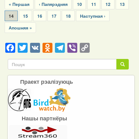
First
« Першая
Previous
‹ Папярэдняя
Page
10
Page
11
Page
12
Page
13
page
page
Current
14
Page
15
Page
16
Page
17
Page
18
Next
Наступная ›
page
page
Last
Апошняя »
page
Facebook
Twitter
VK
Odnoklassniki
Telegram
Viber
Copy
Link
Пошук
Пошук
Праект рэалізуюць
Нашы партнёры