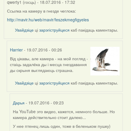
qwerty1 (госць)
- 18.07.2016 - 17:32
Ссылка на камеру в гнезде чеглока:
http://mavir.hu/web/mavir/feszekmegfigyeles
Увайдзіце
ці
зарэгіструйцеся
каб пакідаць каментары.
Harrier
- 19.07.2016 - 00:26
Від цікавы, але камера - на мой погляд -
In
стаіць задалёка ды і месца гнездавання
reply
ды скрыня выглядаюць страшна.
to
by
Увайдзіце
ці
зарэгіструйцеся
каб пакідаць каментары.
qwerty1
(госць)
Дарья
- 19.07.2016 - 09:23
На YouTube это видео, кажется, немного больше. Но
In
камера действительно стоит далеко...
reply
to
У нее птенец лишь один, тоже в беленьком пушку)