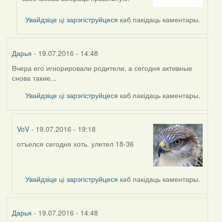
to
by
Увайдзіце
ці
зарэгіструйцеся
каб пакідаць каментары.
VoV
Дарья
- 19.07.2016 - 14:48
Вчера его игнорировали родители, а сегодня активные
снова такие...
Увайдзіце
ці
зарэгіструйцеся
каб пакідаць каментары.
VoV
- 19.07.2016 - 19:18
отъелся сегодня хоть. улетел 18-36
In
reply
to
by
Увайдзіце
ці
зарэгіструйцеся
каб пакідаць каментары.
Дарья
Дарья
- 19.07.2016 - 14:48