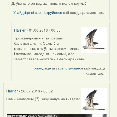
reply
Дзіўна што ен над жытневым полем кружыў...
to
by
Увайдзіце
ці
зарэгіструйцеся
каб пакідаць каментары.
Мікалай
(госць)
Harrier
- 01.08.2016 - 00:55
Трохкаляровыя - так, самцы
In
балотнага луня. Самкі ў іх
reply
карычневыя, з жлўтым верахм галавы
to
і плячыма, маладыя - як самкі, але
by
замест светла-жоўтага - амаль аранжавы.
Мікалай
(госць)
Увайдзіце
ці
зарэгіструйцеся
каб пакідаць
каментары.
Harrier
- 20.07.2016 - 00:02
Самы малодшы (?) ізноў начуе на гняздзе: