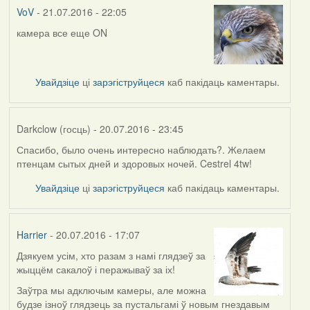
VoV
- 21.07.2016 - 22:05
камера все еще ON
Увайдзіце
ці
зарэгіструйцеся
каб пакідаць каментары.
Darkclow (госць)
- 20.07.2016 - 23:45
Спасибо, было очень интересно наблюдать?. Желаем
птенцам сытых дней и здоровых ночей. Cestrel 4tw!
Увайдзіце
ці
зарэгіструйцеся
каб пакідаць каментары.
Harrier
- 20.07.2016 - 17:07
Дзякуем усім, хто разам з намі глядзеў за
жыццём сакалоў і перажываў за іх!
Заўтра мы адключым камеры, але можна
будзе ізноў глядзець за пустальгамі ў новым гнездавым