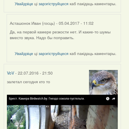
Увайдзіце
ці
зарэгіструйцеся
каб пакідаць каментары.
Асташонок Иван (госць)
- 05.04.2017 - 11:02
Да, на первой камере резкости нет. И какие-то шумы
In
вместо звука. Надо бы поправить.
reply
to
by
Увайдзіце
ці
зарэгіструйцеся
каб пакідаць каментары.
VoV
VoV
- 22.07.2016 - 21:50
залетал сегодня кто то