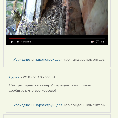
Увайдзіце
ці
зарэгіструйцеся
каб пакідаць каментары.
Дарья
- 22.07.2016 - 22:09
Смотрит прямо в камеру: передает нам привет,
In
сообщает, что все хорошо!
reply
to
by
Увайдзіце
ці
зарэгіструйцеся
каб пакідаць каментары.
VoV