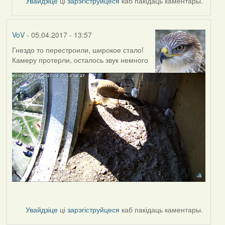
Увайдзіце
ці
зарэгіструйцеся
каб пакідаць каментары.
VoV
- 05.04.2017 - 13:57
Гнездо то перестроили, широкое стало!
Камеру протерли, осталось звук немного
Увайдзіце
ці
зарэгіструйцеся
каб пакідаць каментары.