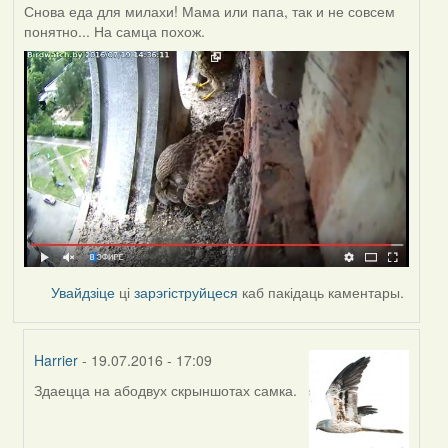
Снова еда для милахи! Мама или папа, так и не совсем
понятно... На самца похож.
Увайдзіце
ці
зарэгіструйцеся
каб пакідаць каментары.
Harrier
- 19.07.2016 - 17:09
Здаецца на абодвух скрыншотах самка.
In
reply
to