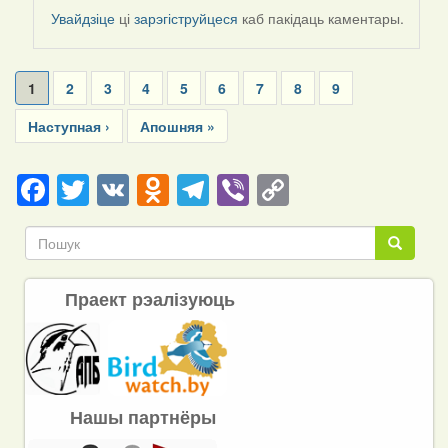
by
Увайдзіце
ці
зарэгіструйцеся
каб пакідаць каментары.
Harrier
Pagination
Current
1
Page
2
Page
3
Page
4
Page
5
Page
6
Page
7
Page
8
Page
9
page
Next
Наступная ›
Last
Апошняя »
page
page
Facebook
Twitter
VK
Odnoklassniki
Telegram
Viber
Copy
Link
Пошук
Пошук
Праект рэалізуюць
Нашы партнёры