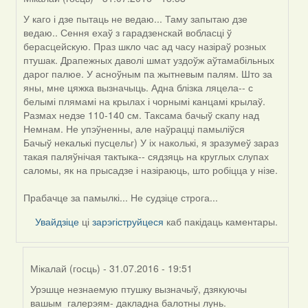
У каго і дзе пытаць не ведаю... Таму запытаю дзе
In
ведаю.. Сення ехаў з гарадзенскай вобласці ў
reply
берасцейскую. Праз шкло час ад часу назіраў розных
to
птушак. Драпежных даволі шмат уздоўж аўтамабільных
by
дарог палюе. У асноўным па жытневым палям. Што за
Harrier
яны, мне цяжка вызначыць. Адна блізка ляцела-- с
белымі плямамі на крылах і чорнымі канцамі крылаў.
Размах недзе 110-140 см. Таксама бачыў скапу над
Немнам. Не упэўненны, але наўрацці памыліўся
Бачыў некалькі пусцельг) У іх наколькі, я зразумеў зараз
такая паляўнічая тактыка-- сядзяць на круглых слупах
саломы, як на прысадзе і назіраюць, што робіцца у нізе.
Прабачце за памылкі... Не судзіце строга...
Увайдзіце
ці
зарэгіструйцеся
каб пакідаць каментары.
Мікалай (госць)
- 31.07.2016 - 19:51
Урэшце незнаемую птушку вызначыў, дзякуючы
In
вашым галерэям- дакладна балотны лунь.