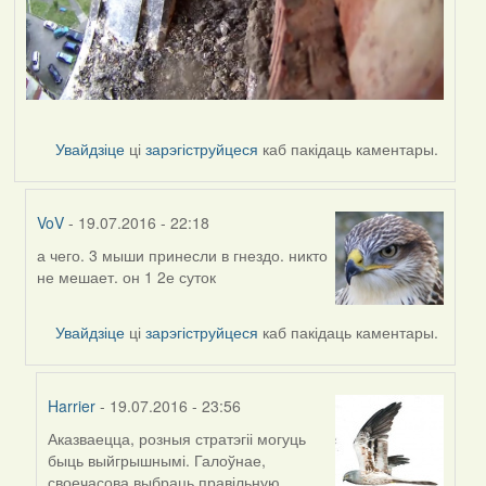
Увайдзіце
ці
зарэгіструйцеся
каб пакідаць каментары.
VoV
- 19.07.2016 - 22:18
а чего. 3 мыши принесли в гнездо. никто
In
не мешает. он 1 2е суток
reply
to
by
Увайдзіце
ці
зарэгіструйцеся
каб пакідаць каментары.
Дарья
Harrier
- 19.07.2016 - 23:56
Аказваецца, розныя стратэгіі могуць
In
быць выйгрышнымі. Галоўнае,
reply
своечасова выбраць правільную.