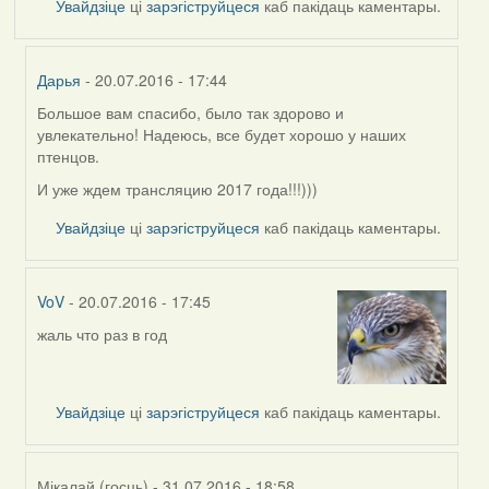
Увайдзіце
ці
зарэгіструйцеся
каб пакідаць каментары.
Дарья
- 20.07.2016 - 17:44
Большое вам спасибо, было так здорово и
In
увлекательно! Надеюсь, все будет хорошо у наших
reply
птенцов.
to
by
И уже ждем трансляцию 2017 года!!!)))
Harrier
Увайдзіце
ці
зарэгіструйцеся
каб пакідаць каментары.
VoV
- 20.07.2016 - 17:45
жаль что раз в год
In
reply
to
by
Увайдзіце
ці
зарэгіструйцеся
каб пакідаць каментары.
Harrier
Мікалай (госць)
- 31.07.2016 - 18:58