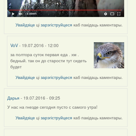
Увайдзіце
ці
зарэгіструйцеся
каб пакідаць каментары.
VoV
- 19.07.2016 - 12:00
за полтора суток первая еда . хм .
In
бедный. так он до старости тут сидеть
reply
будет
to
by
Увайдзіце
ці
зарэгіструйцеся
каб пакідаць каментары.
Дарья
Дарья
- 19.07.2016 - 09:25
У нас на гнезде сегодня пусто с самого утра!
Увайдзіце
ці
зарэгіструйцеся
каб пакідаць каментары.