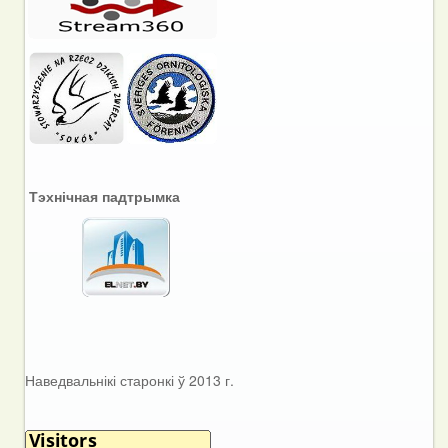
Тэхнічная падтрымка
Наведвальнікі старонкі ў 2013 г.