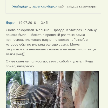
by
Увайдзіце
ці
зарэгіструйцеся
каб пакідаць каментары.
Дарья
Дарья
- 19.07.2016 - 13:45
Снова покормили "малыша"! Правда, в этот раз на самку
похожа было... Может, в прошлый раз тоже самка
приносила, плоховато видно, но влетает в "окно", в
которое обычно влетала раньше самка. Может,
отсутствовала непонятно сколько и не знает, что птенцы
летют уже)))
Он ее съел не полностью, взял с собой и улетел! Куда
понес, интересно...