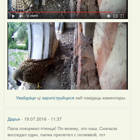
Увайдзіце
ці
зарэгіструйцеся
каб пакідаць каментары.
Дарья
- 19.07.2016 - 11:37
Папа покормил птенца! По-моему, это наш. Сначала
восседал один, папка прилетел с полевкой, тот