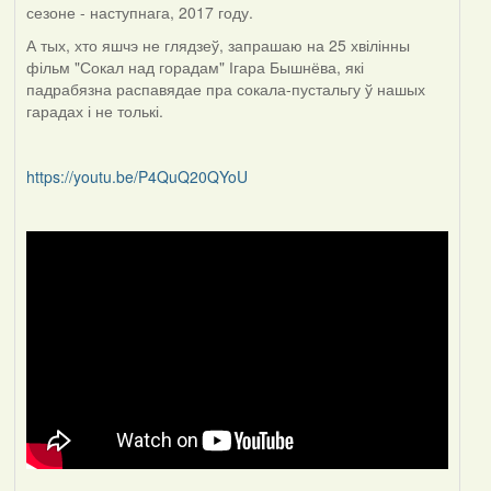
сезоне - наступнага, 2017 году.
А тых, хто яшчэ не глядзеў, запрашаю на 25 хвілінны
фільм "Сокал над горадам" Ігара Бышнёва, які
падрабязна распавядае пра сокала-пустальгу ў нашых
гарадах і не толькі.
https://youtu.be/P4QuQ20QYoU