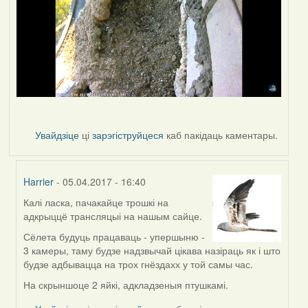
Увайдзіце
ці
зарэгіструйцеся
каб пакідаць каментары.
Harrier
- 05.04.2017 - 16:40
Калі ласка, пачакайце трошкі на
In
адкрыццё трансляцыі на нашым сайце.
reply
to
Сёлета будуць працаваць - упершыню -
by
3 камеры, таму будзе надзвычай цікава назіраць як і што
VoV
будзе адбывацца на трох гнёздахх у той самы час.
На скрыншоце 2 яйкі, адкладзеныя птушкамі.