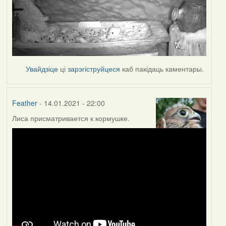
Увайдзіце
ці
зарэгіструйцеся
каб пакідаць каментары.
Feather
- 14.01.2021 - 22:00
Лиса присматривается к кормушке.