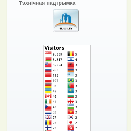
Тэхнічная падтрымка