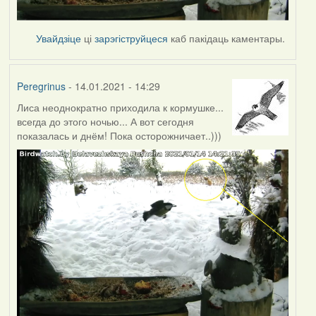
Увайдзіце
ці
зарэгіструйцеся
каб пакідаць каментары.
Peregrinus
- 14.01.2021 - 14:29
Лиса неоднократно приходила к кормушке...
всегда до этого ночью... А вот сегодня
показалась и днём! Пока осторожничает..)))