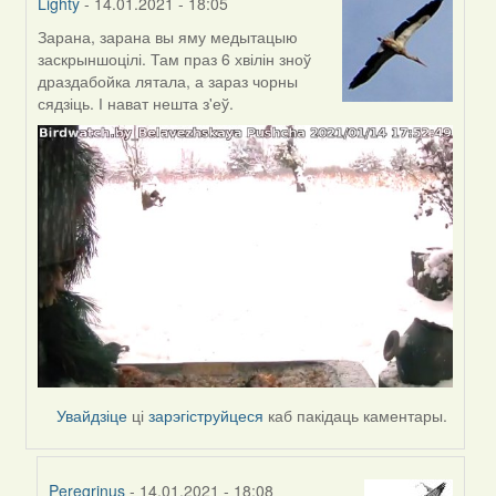
Lighty
- 14.01.2021 - 18:05
Зарана, зарана вы яму медытацыю
In
заскрыншоцілі. Там праз 6 хвілін зноў
reply
драздабойка лятала, а зараз чорны
to
сядзіць. І нават нешта з'еў.
by
Peregrinus
Увайдзіце
ці
зарэгіструйцеся
каб пакідаць каментары.
Peregrinus
- 14.01.2021 - 18:08