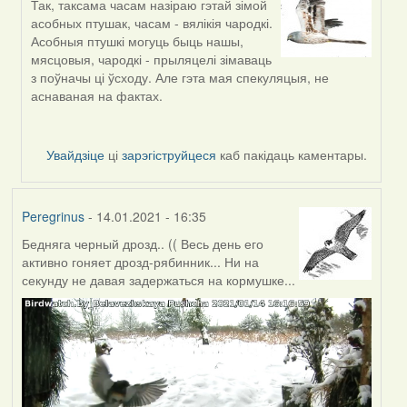
Так, таксама часам назіраю гэтай зімой
In
асобных птушак, часам - вялікія чародкі.
reply
Асобныя птушкі могуць быць нашы,
to
мясцовыя, чародкі - прыляцелі зімаваць
by
з поўначы ці ўсходу. Але гэта мая спекуляцыя, не
Lighty
аснаваная на фактах.
Увайдзіце
ці
зарэгіструйцеся
каб пакідаць каментары.
Peregrinus
- 14.01.2021 - 16:35
Бедняга черный дрозд.. (( Весь день его
активно гоняет дрозд-рябинник... Ни на
секунду не давая задержаться на кормушке...