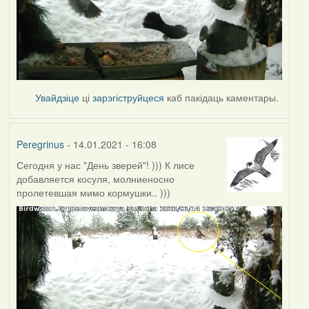
Увайдзіце
ці
зарэгіструйцеся
каб пакідаць каментары.
Peregrinus
- 14.01.2021 - 16:08
Сегодня у нас "День зверей"! ))) К лисе
добавляется косуля, молниеносно
пролетевшая мимо кормушки.. )))