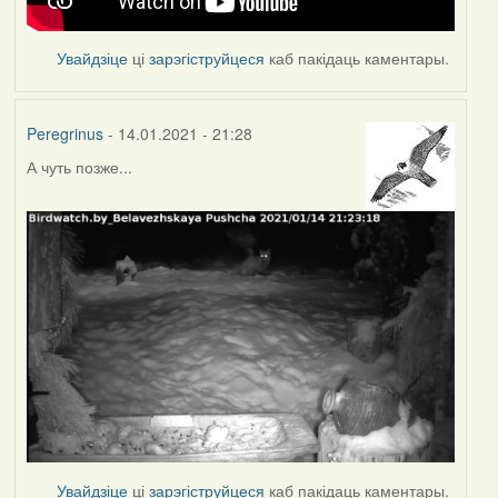
Увайдзіце
ці
зарэгіструйцеся
каб пакідаць каментары.
Peregrinus
- 14.01.2021 - 21:28
А чуть позже...
Увайдзіце
ці
зарэгіструйцеся
каб пакідаць каментары.