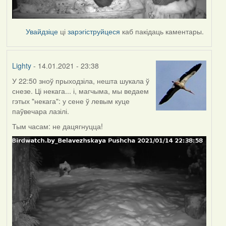
Увайдзіце
ці
зарэгіструйцеся
каб пакідаць каментары.
Lighty
- 14.01.2021 - 23:38
У 22:50 зноў прыходзіла, нешта шукала ў
снезе. Ці некага... і, магчыма, мы ведаем
гэтых "некага": у сене ў левым куце
паўвечара лазілі.
Тым часам: не дацягнуцца!