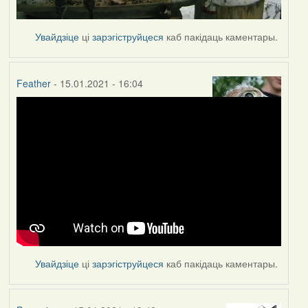
Увайдзіце
ці
зарэгіструйцеся
каб пакідаць каментары.
Feather
- 15.01.2021 - 16:04
Увайдзіце
ці
зарэгіструйцеся
каб пакідаць каментары.