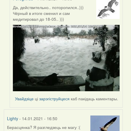
Да, действительно.. поторопился..)))
In
Чёрный в итоге сменил и сам
reply
медитировал до 18-05.. )))
to
by
Lighty
Увайдзіце
ці
зарэгіструйцеся
каб пакідаць каментары.
Lighty
- 14.01.2021 - 16:50
Берасцянка? Я разгледзець не магу :(