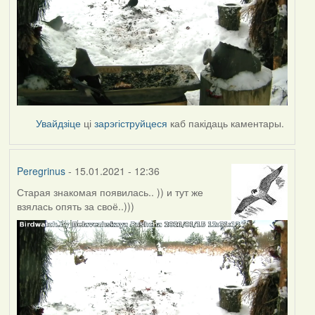
Увайдзіце
ці
зарэгіструйцеся
каб пакідаць каментары.
Peregrinus
- 15.01.2021 - 12:36
Старая знакомая появилась.. )) и тут же
взялась опять за своё..)))