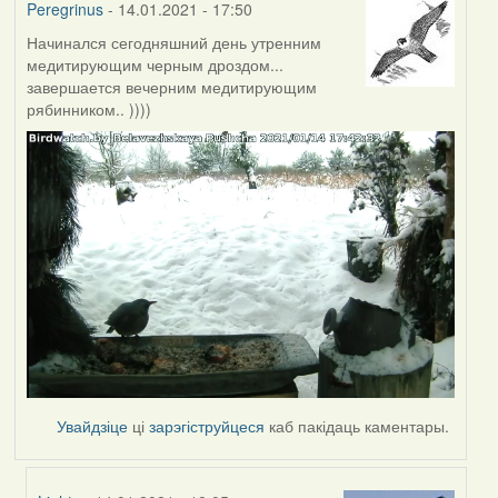
Peregrinus
- 14.01.2021 - 17:50
Начинался сегодняшний день утренним
медитирующим черным дроздом...
завершается вечерним медитирующим
рябинником.. ))))
Увайдзіце
ці
зарэгіструйцеся
каб пакідаць каментары.