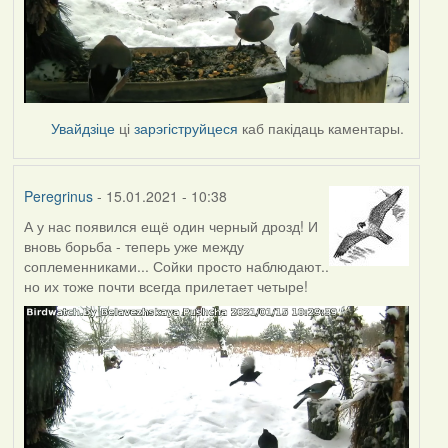
Увайдзіце
ці
зарэгіструйцеся
каб пакідаць каментары.
Peregrinus
- 15.01.2021 - 10:38
А у нас появился ещё один черный дрозд! И
вновь борьба - теперь уже между
соплеменниками... Сойки просто наблюдают..
но их тоже почти всегда прилетает четыре!