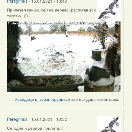
Peregrinus
- 15.01.2021 - 13:48
Прилетел канюк, сел на дерево, распугав всю
тусовку..)))
Увайдзіце
ці
зарэгіструйцеся
каб пакідаць каментары.
Peregrinus
- 15.01.2021 - 13:32
Сегодня и деряба прилетел!