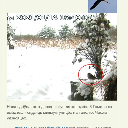
Нават дзіўна, што дрозд-піскун лятае адзін. З Гомеля як
выйдзеш - сядзяць мінімум упяцёх на таполю. Часам
удзесяцёх.
Увайдзіце
ці
зарэгіструйцеся
каб пакідаць каментары.