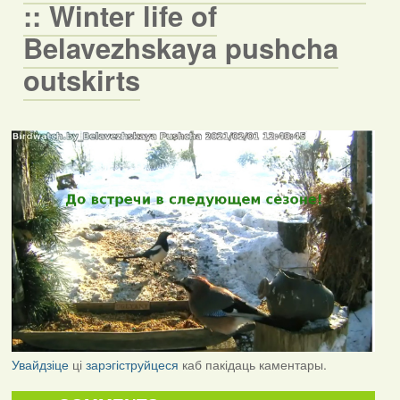
:: Winter life of
Belavezhskaya pushcha
outskirts
Увайдзіце
ці
зарэгіструйцеся
каб пакідаць каментары.