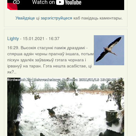
Увайдзіце
ці
зарэгіструйцеся
каб пакідаць каментары.
Lighty
- 15.01.2021 - 16:37
16:29. Высокія стасункі паміж драздамі -
спярша адзін чорны прагнаў іншага, потым
піскун здалёк заўважыў гэтага чорнага і
ірвануў на таран. Гэта нешта асабістае, ці
як?..