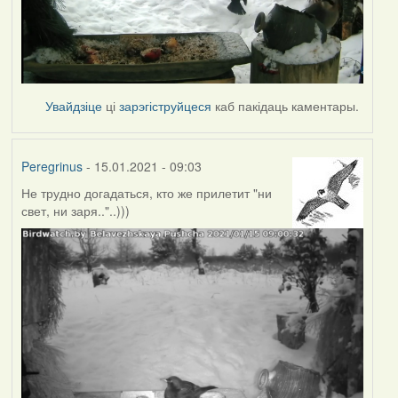
Увайдзіце
ці
зарэгіструйцеся
каб пакідаць каментары.
Peregrinus
- 15.01.2021 - 09:03
Не трудно догадаться, кто же прилетит "ни
свет, ни заря.."..)))