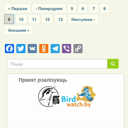
Pagination
First
« Першая
Previous
‹ Папярэдняя
Page
5
Page
6
Page
7
Page
8
page
page
Current
9
Page
10
Page
11
Page
12
Page
13
Next
Наступная ›
page
page
Last
Апошняя »
page
Facebook
Twitter
VK
Odnoklassniki
Telegram
Viber
Copy
Link
Пошук
Пошук
Праект рэалізуюць