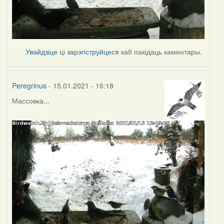
Увайдзіце
ці
зарэгіструйцеся
каб пакідаць каментары.
Peregrinus
- 15.01.2021 - 16:18
Массовка...