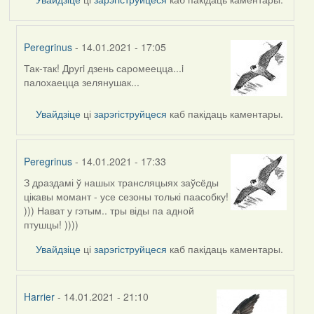
Peregrinus
- 14.01.2021 - 17:05
Так-так! Другi дзень саромеецца...i
In
палохаецца зелянушак...
reply
to
Увайдзіце
ці
зарэгіструйцеся
каб пакідаць каментары.
by
Lighty
Peregrinus
- 14.01.2021 - 17:33
З драздамі ў нашых трансляцыях заўсёды
In
цікавы момант - усе сезоны толькі паасобку!
reply
))) Нават у гэтым.. тры віды па адной
to
птушцы! ))))
by
Lighty
Увайдзіце
ці
зарэгіструйцеся
каб пакідаць каментары.
Harrier
- 14.01.2021 - 21:10