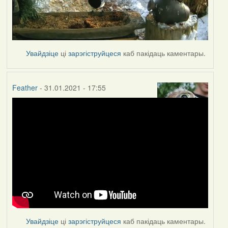
Увайдзіце
ці
зарэгіструйцеся
каб пакідаць каментары.
Feather
- 31.01.2021 - 17:55
Увайдзіце
ці
зарэгіструйцеся
каб пакідаць каментары.