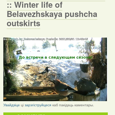
:: Winter life of
Belavezhskaya pushcha
outskirts
Увайдзіце
ці
зарэгіструйцеся
каб пакідаць каментары.