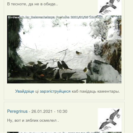
В тесноте, да не в обиде..
Увайдзіце
ці
зарэгіструйцеся
каб пакідаць каментары.
Peregrinus
- 26.01.2021 - 10:30
Ну, вот и зяблик осмелел .