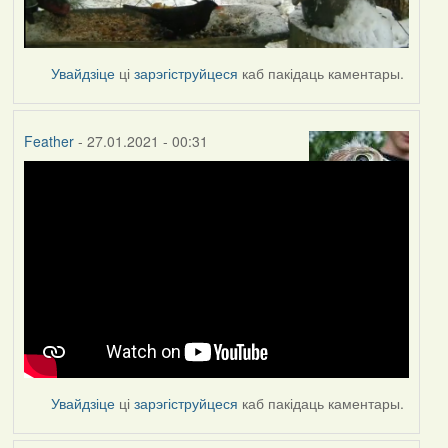
Увайдзіце
ці
зарэгіструйцеся
каб пакідаць каментары.
Feather
- 27.01.2021 - 00:31
Увайдзіце
ці
зарэгіструйцеся
каб пакідаць каментары.