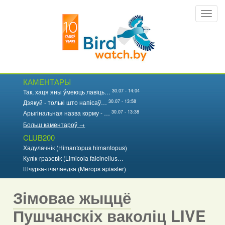
Перайсці
Toggl
да
navig
асноўнага
змесціва
КАМЕНТАРЫ
30.07 - 14:04
Так, хаця яны ўмеюць лавіць…
30.07 - 13:58
Дзякуй - толькі што напісаў…
30.07 - 13:38
Арыгінальная назва корму - …
Больш каментароў →
CLUB200
Хадулачнік (Himantopus himantopus)
Кулік-гразевік (Limicola falcinellus…
Шчурка-пчалаедка (Merops apiaster)
Зімовае жыццё
Пушчанскіх ваколіц LIVE