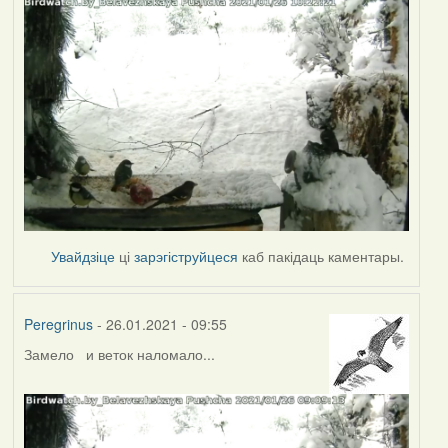
Увайдзіце
ці
зарэгіструйцеся
каб пакідаць каментары.
Peregrinus
- 26.01.2021 - 09:55
Замело и веток наломало...