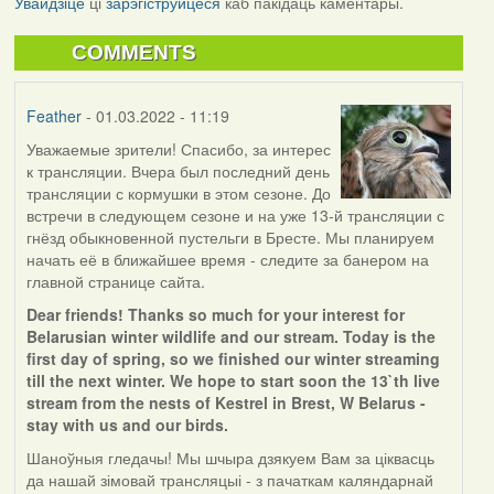
Увайдзіце
ці
зарэгіструйцеся
каб пакідаць каментары.
COMMENTS
Feather
- 01.03.2022 - 11:19
Уважаемые зрители! Спасибо, за интерес
к трансляции. Вчера был последний день
трансляции с кормушки в этом сезоне. До
встречи в следующем сезоне и на уже 13-й трансляции с
гнёзд обыкновенной пустельги в Бресте. Мы планируем
начать её в ближайшее время - следите за банером на
главной странице сайта.
Dear friends! Thanks so much for your interest for
Belarusian winter wildlife and our stream. Today is the
first day of spring, so we finished our winter streaming
till the next winter. We hope to start soon the 13`th live
stream from the nests of Kestrel in Brest, W Belarus -
stay with us and our birds.
Шаноўныя гледачы! Мы шчыра дзякуем Вам за ціквасць
да нашай зімовай трансляцыі - з пачаткам каляндарнай