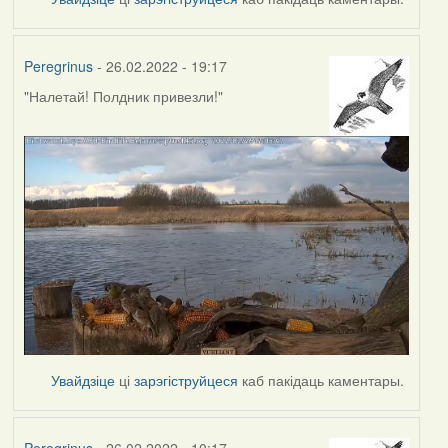
Peregrinus
- 26.02.2022 - 19:17
"Налетай! Полдник привезли!"
Увайдзіце
ці
зарэгіструйцеся
каб пакідаць каментары.