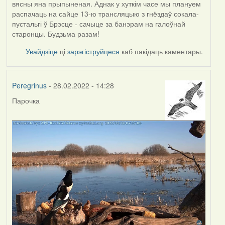
вясны яна прыпыненая. Аднак у хуткім часе мы плануем
распачаць на сайце 13-ю трансляцыю з гнёздаў сокала-
пустальгі ў Брэсце - сачыце за банэрам на галоўнай
старонцы. Будзьма разам!
Увайдзіце
ці
зарэгіструйцеся
каб пакідаць каментары.
Peregrinus
- 28.02.2022 - 14:28
Парочка