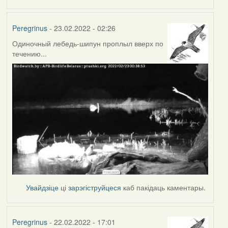
Peregrinus
- 23.02.2022 - 02:26
Одиночный лебедь-шипун проплыл вверх по
течению...
Увайдзіце
ці
зарэгіструйцеся
каб пакідаць каментары.
Peregrinus
- 22.02.2022 - 17:01