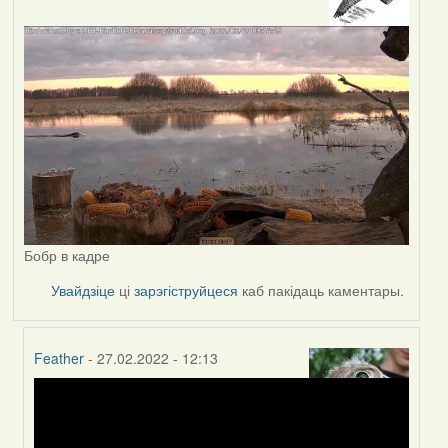
Бобр в кадре
Увайдзіце
ці
зарэгіструйцеся
каб пакідаць каментары.
Feather
- 27.02.2022 - 12:13
In
reply
to