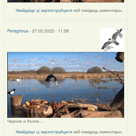
Увайдзіце
ці
зарэгіструйцеся
каб пакідаць каментары.
Peregrinus
- 27.02.2022 - 11:58
Черное и белое...
Увайдзіце
ці
зарэгіструйцеся
каб пакідаць каментары.