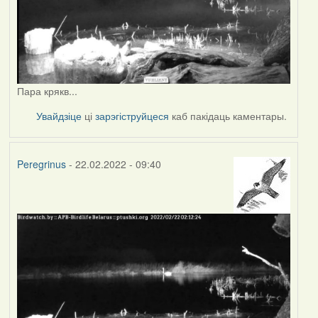
Пара крякв...
Увайдзіце
ці
зарэгіструйцеся
каб пакідаць каментары.
Peregrinus
- 22.02.2022 - 09:40