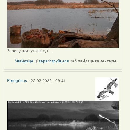
Зеленушки тут как тут...
Увайдзіце
ці
зарэгіструйцеся
каб пакідаць каментары.
Peregrinus
- 22.02.2022 - 09:41