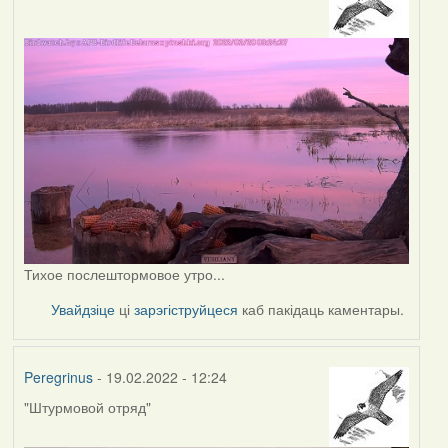
Тихое послештормовое утро...
Увайдзіце
ці
зарэгіструйцеся
каб пакідаць каментары.
Peregrinus
- 19.02.2022 - 12:24
"Штурмовой отряд"