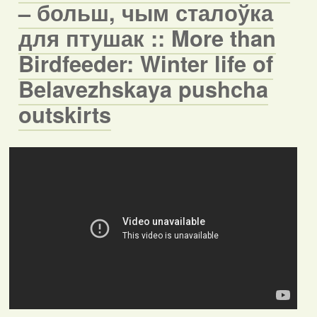
– больш, чым сталоўка
для птушак :: More than
Birdfeeder: Winter life of
Belavezhskaya pushcha
outskirts