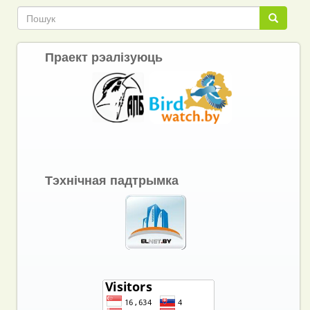
Пошук
Пошук
Праект рэалізуюць
Тэхнічная падтрымка