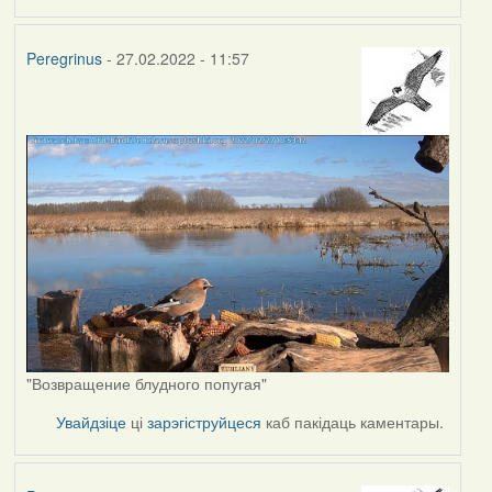
Peregrinus
- 27.02.2022 - 11:57
"Возвращение блудного попугая"
Увайдзіце
ці
зарэгіструйцеся
каб пакідаць каментары.