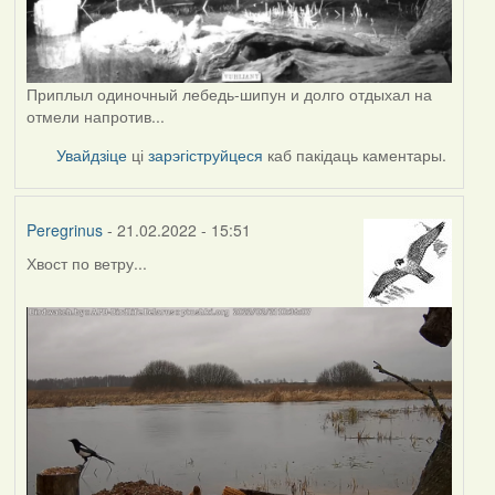
Приплыл одиночный лебедь-шипун и долго отдыхал на
отмели напротив...
Увайдзіце
ці
зарэгіструйцеся
каб пакідаць каментары.
Peregrinus
- 21.02.2022 - 15:51
Хвост по ветру...