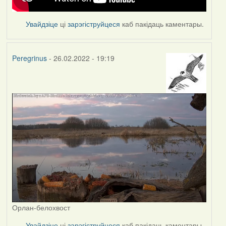
Увайдзіце
ці
зарэгіструйцеся
каб пакідаць каментары.
Peregrinus
- 26.02.2022 - 19:19
Орлан-белохвост
Увайдзіце
ці
зарэгіструйцеся
каб пакідаць каментары.