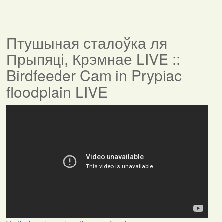
Птушыная сталоўка ля
Прыпяці, Крэмнае LIVE ::
Birdfeeder Cam in Prypiac
floodplain LIVE