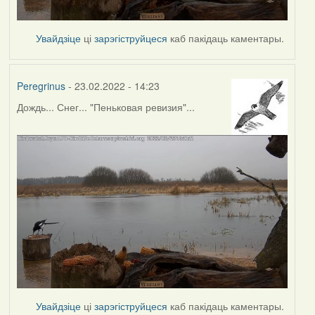
Увайдзіце
ці
зарэгіструйцеся
каб пакідаць каментары.
Peregrinus
- 23.02.2022 - 14:23
Дождь... Снег... "Пеньковая ревизия"...
Увайдзіце
ці
зарэгіструйцеся
каб пакідаць каментары.