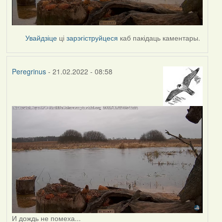
Увайдзіце
ці
зарэгіструйцеся
каб пакідаць каментары.
Peregrinus
- 21.02.2022 - 08:58
И дождь не помеха...