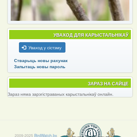
УВАХОД ДЛЯ КАРЫСТАЛЬНІКАЎ
Уваход у сістэму
Стварыць новы рахунак
Запытаць новы пароль
ЗАРАЗ НА САЙЦЕ
Зараз няма зарэгістраваных карыстальнікаў онлайн.
2009-2025
BirdWatch.by
.