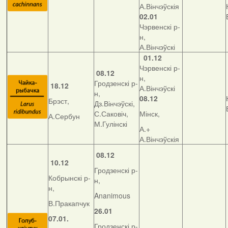
А.Вінчэўскія
02.01
Чэрвенскі р-
н,
А.Вінчэўскі
01.12
Чэрвенскі р-
08.12
н,
Гродзенскі р-
18.12
А.Вінчэўскі
н,
08.12
Брэст,
Дз.Вінчэўскі,
С.Саковіч,
Мінск,
А.Сербун
М.Гулінскі
А.+
А.Вінчэўскія
08.12
10.12
Гродзенскі р-
Кобрынскі р-
н,
н,
Ananimous
В.Пракапчук
26.01
07.01.
Гродзенскі р-