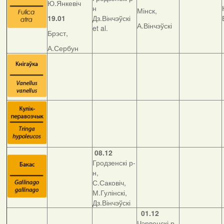
Ю.Янкевіч
н
Мінск,
19.01
Дз.Вінчэўскі
А.Вінчэўскі
et al.
Брэст,
А.Сербун
08.12
Гродзенскі р-
н,
С.Саковіч,
М.Гулінскі,
Дз.Вінчэўскі
01.12
Чэрвенскі р-