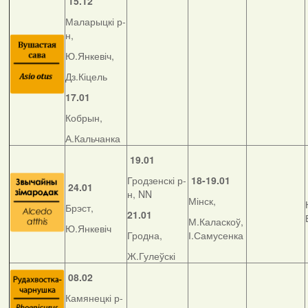
15.12
Маларыцкі р-
н,
Ю.Янкевіч,
Дз.Кіцель
17.01
Кобрын,
А.Кальчанка
19.01
Гродзенскі р-
18-19.01
24.01
н, NN
Мінск,
Брэст,
21.01
М.Каласкоў,
Ю.Янкевіч
Гродна,
І.Самусенка
Ж.Гулеўскі
08.02
Камянецкі р-