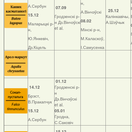
н,
А.Сербун
07.09
25.12
А.Вінчэўскі
15.12
Гродзенскі р-
Калінкавічы,
08.02
н Дз.Вінчэўскі
А.Шэўчык
Маларыцкі р-
et al.
н,
Мінскі р-н,
Ю.Янкевіч,
М.Каласкоў,
Дз.Кіцель
І.Самусенка
01.12
14.12
Гродзенскі р-
н
Брэст,
Дз.Вінчэўскі
В.Пракапчук
et al.
15.12
05.01
Гродна,
А.Сербун
С.Саковіч
15.12