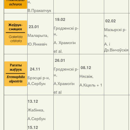
н,
В.Пракапчук
19.02
02.02
23.01
Гродзенскі р-
Мазырскі р-
н,
Маларыта,
н,
А. Храмогін
Ю.Янкевіч
А. і
Дз.Вінчэўскія
et al.
26.01
08.12
24.11
Гродзенскі р-
н,
Нясвіж,
Брэсцкі р-н,
А.Сербун
А.Храмогін
А.Кіцель + 1
et al
13.12
Жабінка,
А.Сербун
15.12