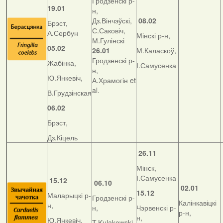
Гродзенскі р-
19.01
н,
Дз.Вінчэўскі,
08.02
Брэст,
С.Саковіч,
А.Сербун
Мінскі р-н,
М.Гулінскі
05.02
26.01
М.Каласкоў,
Гродзенскі р-
Жабінка,
І.Самусенка
н,
Ю.Янкевіч,
А.Храмогін et
al.
В.Грудзінская
06.02
Брэст,
Дз.Кіцель
26.11
Мінск,
І.Самусенка
15.12
06.10
02.01
15.12
Маларыцкі р-
Гродзенскі р-
Калінкавіцкі
н,
н,
Чэрвенскі р-
р-н,
н,
Ю.Янкевіч,
T.Kulakowski