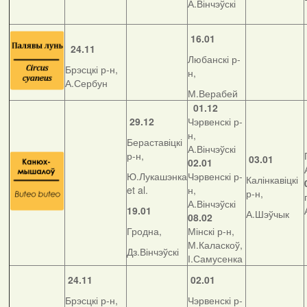
А.Вінчэўскі
16.01
24.11
Любанскі р-
Брэсцкі р-н,
н,
А.Сербун
М.Верабей
01.12
29.12
Чэрвенскі р-
н,
Бераставіцкі
А.Вінчэўскі
р-н,
03.01
02.01
Ю.Лукашэнка
Чэрвенскі р-
Калінкавіцкі
et al.
н,
р-н,
А.Вінчэўскі
19.01
А.Шэўчык
08.02
Гродна,
Мінскі р-н,
М.Каласкоў,
Дз.Вінчэўскі
І.Самусенка
24.11
02.01
Брэсцкі р-н,
Чэрвенскі р-