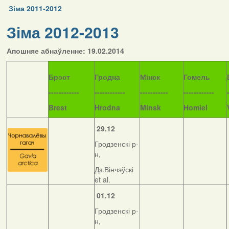
Зіма 2011-2012
Зіма 2012-2013
Апошняе абнаўленне: 19.02.2014
Б
рэст
Гродна
Мінск
Гомель
------------
------------
-----------
------------
Brest
Hrodna
Minsk
Homiel
29.12
Гродзенскі р-
н,
Дз.Вінчэўскі
et al.
01.12
Гродзенскі р-
н,