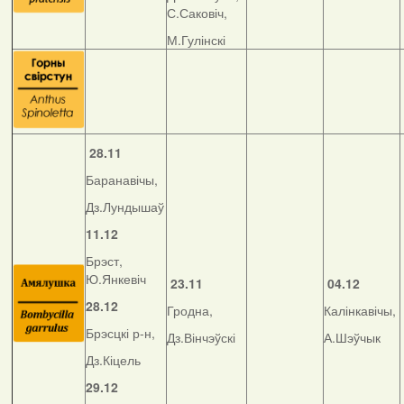
С.Саковіч,
М.Гулінскі
28.11
Баранавічы,
Дз.Лундышаў
11.12
Брэст,
Ю.Янкевіч
23
.11
04.12
28.12
Гродна,
Калінкавічы,
Брэсцкі р-н,
Дз.Вінчэўскі
А.Шэўчык
Дз.Кіцель
29.12