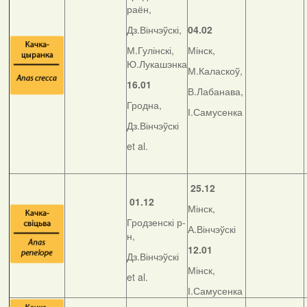
раён,
Дз.Вінчэўскі,
04.02
М.Гулінскі,
Мінск,
Ю.Лукашэнка
М.Каласкоў,
16.01
В.Лабанава,
Гродна,
І.Самусенка
Дз.Вінчэўскі
et al.
25.12
01.12
Мінск,
Гродзенскі р-
А.Вінчэўскі
н,
12.01
Дз.Вінчэўскі
Мінск,
et al.
І.Самусенка