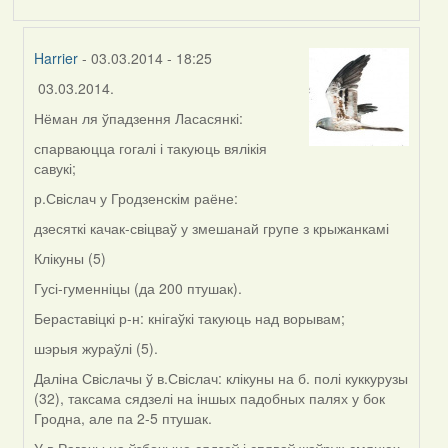
Harrier
- 03.03.2014 - 18:25
03.03.2014.
In
reply
Нёман ля ўпадзення Ласасянкі:
to
спарваюцца гогалі і такуюць вялікія
by
савукі;
svyat08
р.Свіслач у Гродзенскім раёне:
дзесяткі качак-свіцваў у змешанай групе з крыжанкамі
Клікуны (5)
Гусі-гуменніцы (да 200 птушак).
Бераставіцкі р-н: кнігаўкі такуюць над ворывам;
шэрыя жураўлі (5).
Даліна Свіслачы ў в.Свіслач: клікуны на б. полі куккурузы
(32), таксама сядзелі на іншых падобных палях у бок
Гродна, але па 2-5 птушак.