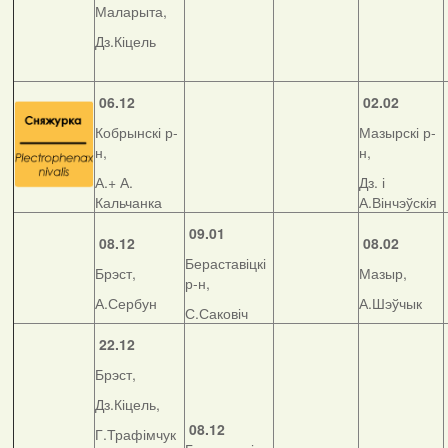
Маларыта,
Дз.Кіцель
06.12
02.02
Кобрынскі р-
Мазырскі р-
н,
н,
А.+ А.
Дз. і
Кальчанка
А.Вінчэўскія
09.01
08.12
08.02
Бераставіцкі
Брэст,
Мазыр,
р-н,
А.Сербун
А.Шэўчык
С.Саковіч
22.12
Брэст,
Дз.Кіцель,
08.12
Г.Трафімчук