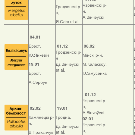
Чэрвенскі р-
Гродзенскі р-
н,
н,
А.Вінчэўскі
Я.Сліж et al.
04.01
Брэст,
01.12
08.02
Гродзенскі р-
Ю.Янкевіч
Мінскі р-н,
н
19.01
Дз.Вінчэўскі
М.Каласкоў,
et al.
Брэст,
І.Самусенка
А.Сербун
01.12
Чэрвенскі р-
н,
02.02
19.01
А.Вінчэўскі
Камянецкі р-
Гродна,
02.01
н,
Чэрвенскі р-
Дз.Вінчэўскі
н,
В.Пракапчук
et al.