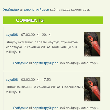
Увайдзіце
ці
зарэгіструйцеся
каб пакідаць каментары.
COMMENTS
svyat08
- 07.03.2014 - 20:14
Жаўрук-смяцюх, палявы жаўрук, стрынатка-
чаротаўка. 7 сакавіка 2014г. Калінкавіцкі р-н.
А.Шэўчык.
Увайдзіце
ці
зарэгіструйцеся
каб пакідаць каментары.
svyat08
- 03.03.2014 - 17:52
Шпак звычайны. 3 сакавіка 2014г. г.Калінкавічы,
А.Шэўчык.
Увайдзіце
ці
зарэгіструйцеся
каб пакідаць каментары.