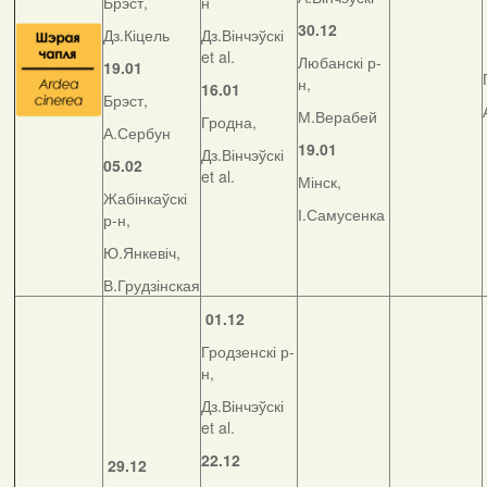
Брэст,
н
30.12
Дз.Кіцель
Дз.Вінчэўскі
et al.
Любанскі р-
19.01
н,
16.01
Брэст,
М.Верабей
Гродна,
А.Сербун
19.01
Дз.Вінчэўскі
05.02
et al.
Мінск,
Жабінкаўскі
І.Самусенка
р-н,
Ю.Янкевіч,
В.Грудзінская
01.12
Гродзенскі р-
н,
Дз.Вінчэўскі
et al.
22.12
29.12