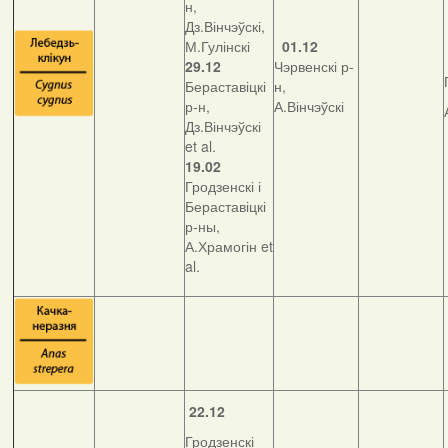
н,
Дз.Вінчэўскі,
М.Гулінскі
01.12
29.12
Чэрвенскі р-
Бераставіцкі
н,
р-н,
А.Вінчэўскі
Дз.Вінчэўскі
et al.
19.02
Гродзенскі і
Бераставіцкі
р-ны,
А.Храмогін et
al.
22.12
Гродзенскі