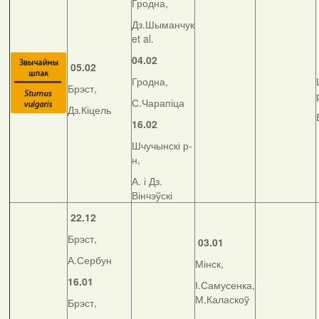
Гродна,
Дз.Шыманчук
et al.
04.02
05.02
Гродна,
Брэст,
С.Чарапіца
Дз.Кіцель
16.02
Шчучынскі р-
н,
А. і Дз.
Вінчэўскі
22.12
Брэст,
03.01
А.Сербун
Мінск,
16.01
І.Самусенка,
М.Каласкоў
Брэст,