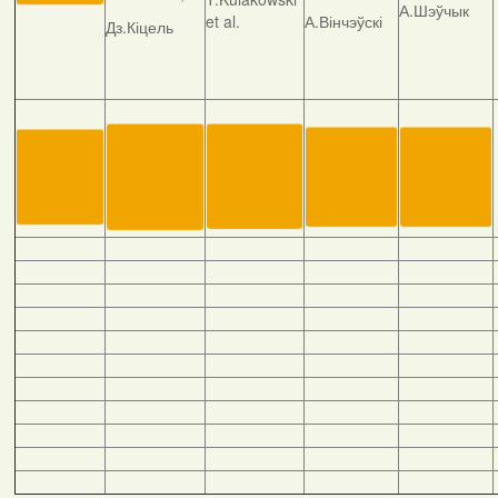
А.Шэўчык
et al.
А.Вінчэўскі
Дз.Кіцель