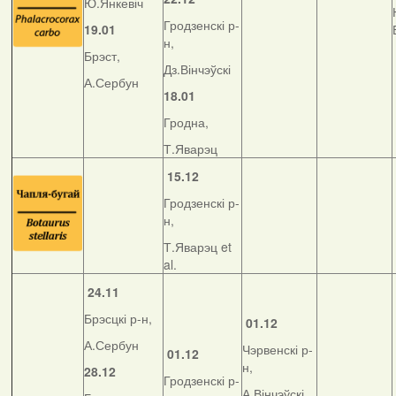
Ю.Янкевіч
Гродзенскі р-
19.01
н,
Брэст,
Дз.Вінчэўскі
А.Сербун
18.01
Гродна,
Т.Яварэц
15.12
Гродзенскі р-
н,
Т.Яварэц et
al.
24.11
Брэсцкі р-н,
01.12
А.Сербун
Чэрвенскі р-
01.12
н,
28.12
Гродзенскі р-
А.Вінчэўскі