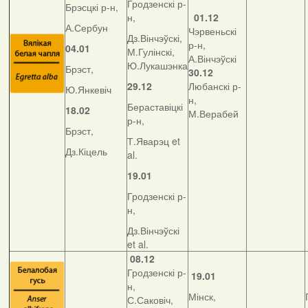
Гродзенскі р-
Брэсцкі р-н,
н,
01.12
А.Сербун
Чэрвеньскі
Дз.Вінчэўскі,
р-н,
04.01
М.Гулінскі,
А.Вінчэўскі
Ю.Лукашэнка
Брэст,
30.12
29.12
Любанскі р-
Ю.Янкевіч
н,
Бераставіцкі
18.02
М.Верабей
р-н,
Брэст,
Т.Яварэц et
Дз.Кіцель
al.
19.01
Гродзенскі р-
н,
Дз.Вінчэўскі
et al.
08.12
Гродзенскі р-
19.01
н,
Мінск,
С.Саковіч,