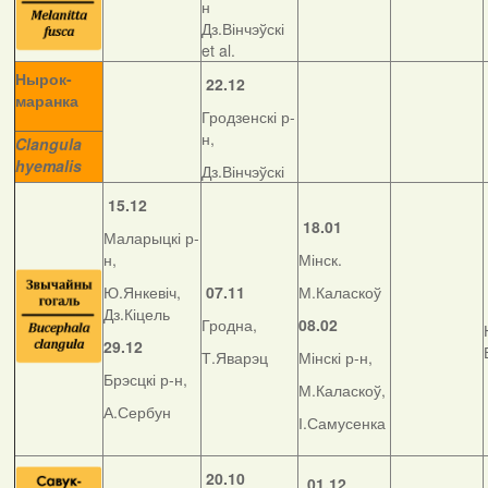
н
Дз.Вінчэўскі
et al.
Нырок-
22.12
маранка
Гродзенскі р-
__________
н,
Clangula
hyemalis
Дз.Вінчэўскі
15.12
18.01
Маларыцкі р-
н,
Мінск.
Ю.Янкевіч,
07.11
М.Каласкоў
Дз.Кіцель
Гродна,
08.02
29.12
Т.Яварэц
Мінскі р-н,
Брэсцкі р-н,
М.Каласкоў,
А.Сербун
І.Самусенка
20.10
01.12