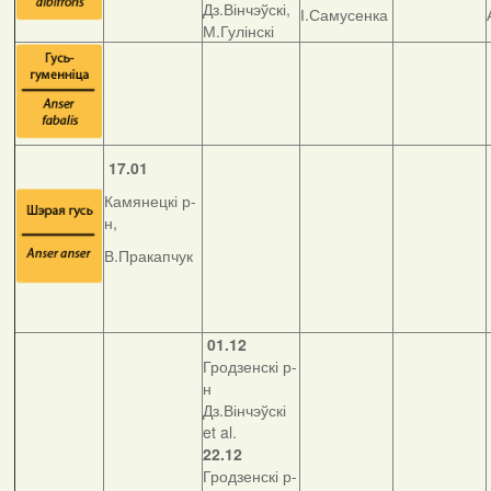
Дз.Вінчэўскі,
І.Самусенка
М.Гулінскі
17.01
Камянецкі р-
н,
В.Пракапчук
01.12
Гродзенскі р-
н
Дз.Вінчэўскі
et al.
22.12
Гродзенскі р-