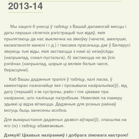
2013-14
Мы хацелі б унесці ў табліцу з Вашай дапамогай месцы і
даты першых сёлетніх рэгістрацый тых відаў, якія
прылятаюць да нас выключна на зімоўку (чачоткі, амялушкі,
касматаногія канюхі і г.д.) і таксама прасачыць дзе ў Беларусі
зімуюць тыя віды, якія застаюцца з намі а) незаўсёды
(напрыклад, сокал-пустальга), б) застаюцца не ва ўсіх
рэгіёнах (напрыклад, шэрыя ці вялікія белыя чаплі,
берасцянкі).
Каб Вашы дадзеныя трапілі ў табліцу, калі ласка, ў
каментарах пазначайце імя і прозьвішча назіральніка(ў), від,
дату (першай) з ім сустрэчы, раён і тое цікавае пра
назіранне, што палічыце патрэбным. Невялікія па памеру
здымкі ці відэа вітаюцца. Дадзеныя для розных раёнаў
могуць быць занесены асобна.
Для выкарыстання дадзеных дазвол аўтара(ў), спасылка на
яго (іх) і табліцу абавязковыя.
Дзякуй! Цікавых назіранняў і добрага зімовага настрою!