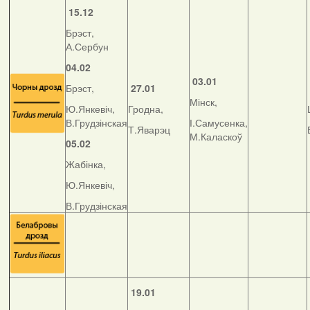
15.12
Брэст,
А.Сербун
04.02
03.01
Брэст,
27.01
Мінск,
Ю.Янкевіч,
Гродна,
В.Грудзінская
І.Самусенка,
Т.Яварэц
М.Каласкоў
05.02
Жабінка,
Ю.Янкевіч,
В.Грудзінская
19.01