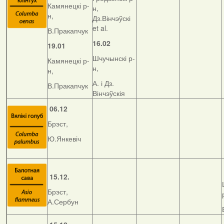
Камянецкі р-
н,
н,
Дз.Вінчэўскі
et al.
В.Пракапчук
16.02
19.01
Шчучынскі р-
Камянецкі р-
н,
н,
А. і Дз.
В.Пракапчук
Вінчэўскія
06.12
Брэст,
Ю.Янкевіч
15.12.
Брэст,
А.Сербун