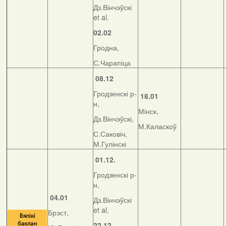
Дз.Вінчэўскі
et al.
02.02
Гродна,
С.Чарапіца
08.12
Гродзенскі р-
18.01
н,
Мінск,
Дз.Вінчэўскі,
М.Каласкоў
С.Саковіч,
М.Гулінскі
01.12.
Гродзенскі р-
н,
04.01
Дз.Вінчэўскі
et al.
Брэст,
22.12