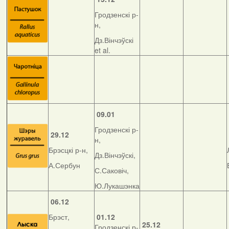
Гродзенскі р-
н,
Дз.Вінчэўскі
et al.
09.01
Гродзенскі р-
29.12
н,
Брэсцкі р-н,
Дз.Вінчэўскі,
А.Сербун
С.Саковіч,
Ю.Лукашэнка
06.12
Брэст,
01.12
25.12
Гродзенскі р-