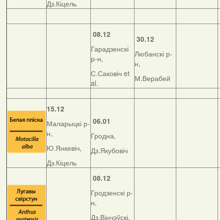
Дз.Кіцель
08.12
30.12
Гарадзенскі
Любанскі р-
р-н,
н,
С.Саковіч et
М.Верабей
al.
15.12
06.01
Маларыцкі р-
н,
Гродна,
Ю.Янкевіч,
Дз.Якубовіч
Дз.Кіцель
08.12
Гродзенскі р-
н,
Дз.Вінчэўскі,