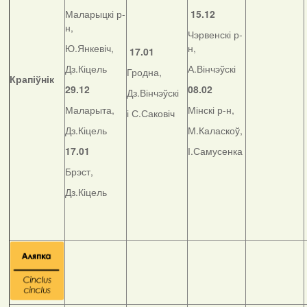
Маларыцкі р-
15.12
н,
Чэрвенскі р-
Ю.Янкевіч,
н,
17.01
Дз.Кіцель
А.Вінчэўскі
Гродна,
Крапіўнік
29.12
08.02
Дз.Вінчэўскі
Маларыта,
Мінскі р-н,
і С.Саковіч
Дз.Кіцель
М.Каласкоў,
17.01
І.Самусенка
Брэст,
Дз.Кіцель