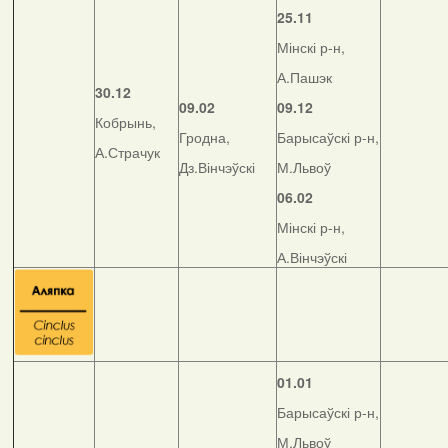
25.11
Мінскі р-н,
А.Пашэк
30.12
09.02
09.12
Кобрынь,
Гродна,
Барысаўскі р-н,
А.Страчук
Дз.Вінчэўскі
М.Львоў
06.02
Мінскі р-н,
А.Вінчэўскі
01.01
Барысаўскі р-н,
М.Львоў