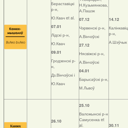
Бераставіцкі
Н.Кузьмянкова,
р-н,
А.Пашэк
Ю.Квач et al.
07.12
14.12
07.01
Чэрвенскі р-н,
Калінкавіц
р-н,
Лідскі р-н,
А.Вінчэўскі
А.Шэўчык
Ю.Квач
27.12
09.01
Нясвіжскі р-н,
Гродзенскі р-
А.Вінчэўскі
н,
04.01
Дз.Вінчэўскі і
Барысаўскі р-н,
Ю.Квач
М.Львоў
25.10
Валожынскі р-н
Самусенка et
26.10
al.
30.11