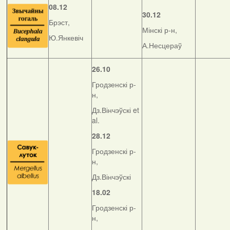
08.12
30.12
Брэст,
Мінскі р-н,
Ю.Янкевіч
А.Несцераў
26.10
Гродзенскі р-
н,
Дз.Вінчэўскі et
al.
28.12
Гродзенскі р-
н,
Дз.Вінчэўскі
18.02
Гродзенскі р-
н,