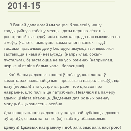
2014-15
З Вашай дапамогай мы хацелі б занесці ў нашу
традыцыйную табліцу месцы і даты першых сёлетніх
рэгістрацый тых відаў, якія прылятаюць да нас выключна на
зімоўку (чачоткі, амялушкі, касматаногія канюхі і г.д.) і
таксама прасачыць дзе ў Беларусі зімуюць тыя віды, якія
застаюцца з намі а) незаўсёды (напрыклад, сокал-
пустальга), б) застаюцца не ва ўсіх рэгіёнах (напрыклад,
шэрыя ці вялікія белыя чаплі, берасцянкі).
Каб Вашы дадзеныя трапілі ў табліцу, калі ласка, ў
каментарах пазначайце імя і прозьвішча назіральніка(ў), від,
дату (першай) з ім сустрэчы, раён і тое цікавае пра
назіранне, што палічыце патрэбным. Невялікія па памеру
здымкі ці відэа вітаюцца. Дадзеныя для розных раёнаў
могуць быць занесены асобна.
Для выкарыстання дадзеных у навуковай публікацыі дазвол
аўтара(ў), спасылка на яго (іх) і табліцу абавязковыя.
Дзякуй! Цікавых назіранняў і добрага зімовага настрою!