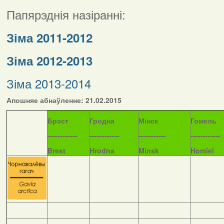
Папярэднія назіранні:
Зіма 2011-2012
Зіма 2012-2013
Зіма 2013-2014
Апошняе абнаўленне: 21.02.2015
Б
рэст
Гродна
Мінск
Гомель
------------
------------
-----------
------------
Brest
Hrodna
Minsk
Homiel