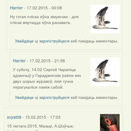
Harrier
- 17.02.2015 - 00:08
Ну гэтая пліска яўна зімуючая - для
In
плісак вяртацца яўна ранавата.
reply
to
by
Увайдзіце
ці
зарэгіструйцеся
каб пакідаць каментары.
Andrzej
Harrier
- 17.02.2015 - 21:58
У суботу, 14.02 Сяргей Чарапіца
In
адзанчыў у Гарадзенскім раёне мін
reply
двух шэрых журавоў, якія гучна
to
перагукаліся паміж сабой.
by
Harrier
Увайдзіце
ці
зарэгіструйцеся
каб пакідаць каментары.
svyat08
- 15.02.2015 - 17:03
15 лютага 2015, Мазыр, А.Шэўчык.