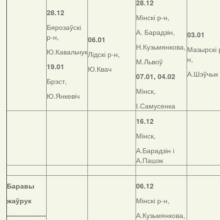
28.12
28.12
Мінскі р-н,
Бярозаўскі
А. Барадзін,
03.01
р-н,
06.01
Н.Кузьмянкова,
Мазырскі 
Ю.Кавальчук
Лідскі р-н,
н,
М.Львоў
19.01
Ю.Квач
А.Шэўчык
07.01, 04.02
Брэст,
Мінск,
Ю.Янкевіч
І.Самусенка
16.12
Мінск,
А.Барадзін і
А.Пашэк
Баравы
06.12
жаўрук
Мінскі р-н,
----------------
А.Кузьмянкова,