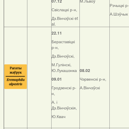
07.12
М.Львоў
Рэчыцкі р-
Свіслацкі р-н,
А.Шэўчык
Дз.Вінчэўскі et
al.
22.11
Бераставіцкі
р-н,
Дз.Вінчэўскі,
М.Гулінскі,
Ю.Лукашэнка
08.02
09.01
Чэрвенскі р-н,
Гродзенскі р-
А.Вінчэўскі
н,
А. і
Дз.Вінчэўскія,
Ю.Квач