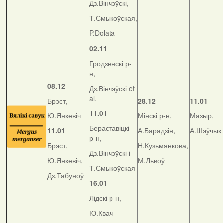
Дз.Вінчэўскі,
Т.Смыкоўская,
P.Dolata
02.11
Гродзенскі р-
н,
08.12
Дз.Вінчэўскі et
al.
Брэст,
28.12
11.01
11.01
Ю.Янкевіч
Мінскі р-н,
Мазыр,
Бераставіцкі
11.01
А.Барадзін,
А.Шэўчык
р-н,
Брэст,
Н.Кузьмянкова,
Дз.Вінчэўскі і
Ю.Янкевіч,
М.Львоў
Т.Смыкоўская
Дз.Табуноў
16.01
Лідскі р-н,
Ю.Квач