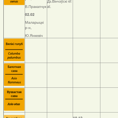
Дз.Вінчэўскі et
В.Пракапчук
al.
02.02
Маларыцкі
р-н,
Ю.Янкевіч
10.12