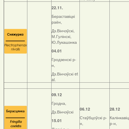
22.11.
Бераставіцкі
раён,
Дз.Вінчэўскі,
М.Гулінскі,
Ю.Лукашэнка
04.01
Гродзенскі р-
н,
Дз.Вінчэўскі et
al.
09.12
Гродна,
06.12
28.12
Дз.Вінчэўскі
Стаўбцоўскі р-
Калінкавіц
15.01
н,
р-н,