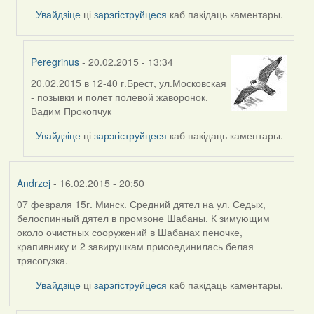
Увайдзіце
ці
зарэгіструйцеся
каб пакідаць каментары.
Peregrinus
- 20.02.2015 - 13:34
20.02.2015 в 12-40 г.Брест, ул.Московская
In
- позывки и полет полевой жаворонок.
reply
Вадим Прокопчук
to
by
Увайдзіце
ці
зарэгіструйцеся
каб пакідаць каментары.
Harrier
Andrzej
- 16.02.2015 - 20:50
07 февраля 15г. Минск. Средний дятел на ул. Седых,
белоспинный дятел в промзоне Шабаны. К зимующим
около очистных сооружений в Шабанах пеночке,
крапивнику и 2 завирушкам
присоединилась белая
трясогузка
.
Увайдзіце
ці
зарэгіструйцеся
каб пакідаць каментары.