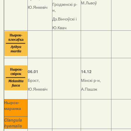
М.Львоў
Гродзенскі р-
Ю.Янкевіч
н,
Дз.Вінчэўскі і
Ю.Квач
06.01
14.12
Брэст,
Мінскі р-н,
Ю.Янкевіч
А.Пашэк
Нырок-
маранка
__________
Clangula
hyemalis