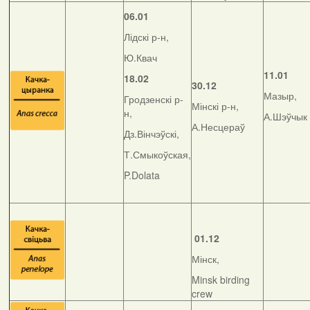
06.01
Лідскі р-н,
Ю.Квач
11.01
18.02
30.12
Мазыр,
Гродзенскі р-
Мінскі р-н,
н,
А.Шэўчык
А.Несцераў
Дз.Вінчэўскі,
Т.Смыкоўская,
P.Dolata
01.12
Мінск,
Minsk birding
crew