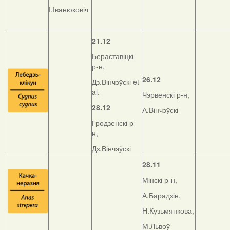
І.Іванюковіч
21.12
Бераставіцкі
р-н,
26.12
Дз.Вінчэўскі et
al.
Чэрвенскі р-н,
28.12
А.Вінчэўскі
Гродзенскі р-
н,
Дз.Вінчэўскі
28.11
Мінскі р-н,
А.Барадзін,
Н.Кузьмянкова,
М.Львоў