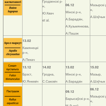
Гродзенскі р-
06.12
Мазырскі 
н,
н,
Мінскі р-н,
Ю.Квач
А.Шэўчык
А.Барадзін,
et al.
А.Кузьмянкова,
А.Пашэк
13.02
Камянецкі
р-н,
А.Пекач
13.12
14.02
13.02
15.02
Брэст,
Гродна,
Мінскі р-н,
Мазыр,
Ю.Янкевіч
С.Саковіч
А.Барадзін
А.Шэўчык
06.12
09.12
Мазырскі 
Барысаўскі р-н,
н,
М.Львоў