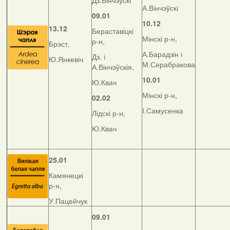
Дз.Вінчэўскі
А.Вінчэўскі
09.01
10.12
13.12
Бераставіцкі
Мінскі р-н,
р-н,
Брэст,
А.Барадзін і
Дз. і
Ю.Янкевіч
М.Серабракова
А.Вінчэўскія,
10.01
Ю.Квач
Мінскі р-н,
02.02
І.Самусенка
Лідскі р-н,
Ю.Квач
25.01
Камянецкі
р-н,
У.Пацейчук
09.01