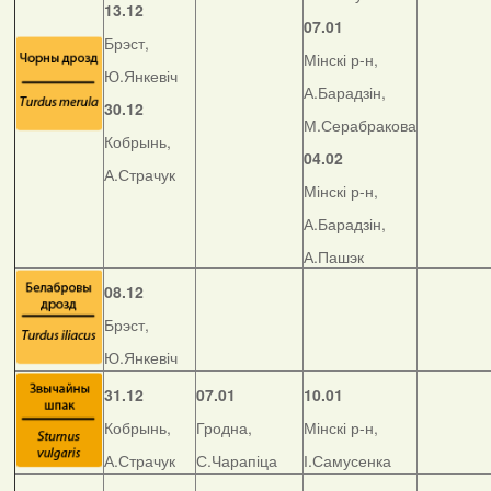
13.12
07.01
Брэст,
Мінскі р-н,
Ю.Янкевіч
А.Барадзін,
30.12
М.Серабракова
Кобрынь,
04.02
А.Страчук
Мінскі р-н,
А.Барадзін,
А.Пашэк
08.12
Брэст,
Ю.Янкевіч
31.12
07.01
10.01
Кобрынь,
Гродна,
Мінскі р-н,
А.Страчук
С.Чарапіца
І.Самусенка