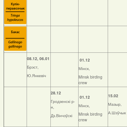
08.12, 06.01
01.12
Брэст,
Мінск,
Ю.Янкевіч
Minsk birding
crew
28.12
15.02
01.12
Гродзенскі р-
Мазыр,
Мінск,
н,
А.Шэўчык
Minsk birding
Дз.Вінчэўскі
crew