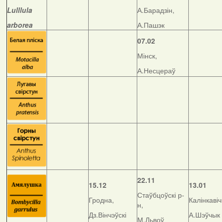
Lulllula
А.Барадзін,
arborea
А.Пашэк
07.02
Мінск,
А.Несцераў
22.11
15.12
13.01
Стаўбцоўскі р-
Гродна,
Калінкавіч
н,
Дз.Вінчэўскі
А.Шэўчык
М.Львоў