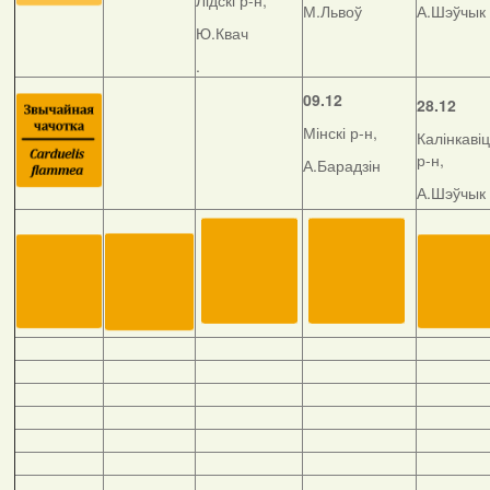
Лідскі р-н,
М.Львоў
А.Шэўчык
Ю.Квач
.
09.12
28.12
Мінскі р-н,
Калінкавіц
р-н,
А.Барадзін
А.Шэўчык