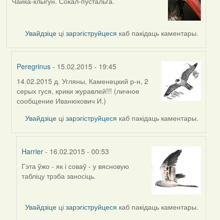
Чайка-клыгун. Сокал-пустальга.
Увайдзіце
ці
зарэгіструйцеся
каб пакідаць каментары.
Peregrinus
- 15.02.2015 - 19:45
14.02.2015 д. Угляны, Каменецкий р-н, 2
In
серых гуся, крики журавлей!!! (личное
reply
сообщение Иванюкович И.)
to
by
Увайдзіце
ці
зарэгіструйцеся
каб пакідаць каментары.
svyat08
Harrier
- 16.02.2015 - 00:53
Гэта ўжо - як і соваў - у вясновую
In
табліцу трэба заносіць.
reply
to
by
Увайдзіце
ці
зарэгіструйцеся
каб пакідаць каментары.
Peregrinus