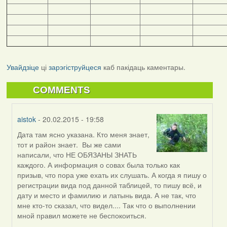
Увайдзіце
ці
зарэгіструйцеся
каб пакідаць каментары.
COMMENTS
aistok
- 20.02.2015 - 19:58
Дата там ясно указана. Кто меня знает,
In
тот и район знает. Вы же сами
reply
написали, что НЕ ОБЯЗАНЫ ЗНАТЬ
to
каждого. А информация о совах была только как
by
призыв, что пора уже ехать их слушать. А когда я пишу о
vogelfrei
регистрации вида под данной таблицей, то пишу всё, и
дату и место и фамилию и латынь вида. А не так, что
мне кто-то сказал, что видел.... Так что о выполнении
мной правил можете не беспокоиться.