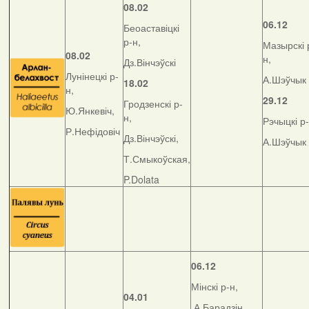
08.02
06.12
Беоаставіцкі
р-н,
Мазырскі 
08.02
н,
Дз.Вінчэўскі
Лунінецкі р-
А.Шэўчык
18.02
н,
29.12
Гродзенскі р-
Ю.Янкевіч,
н,
Рэчыцкі р-
Р.Нефідовіч
Дз.Вінчэўскі,
А.Шэўчык
Т.Смыкоўская,
P.Dolata
06.12
Мінскі р-н,
04.01
А.Барадзін,