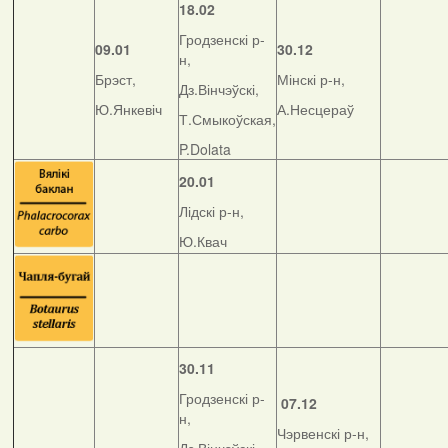
18.02
Гродзенскі р-
09.01
30.12
н,
Брэст,
Мінскі р-н,
Дз.Вінчэўскі,
Ю.Янкевіч
А.Несцераў
Т.Смыкоўская,
P.Dolata
20.01
Лідскі р-н,
Ю.Квач
30.11
Гродзенскі р-
07.12
н,
Чэрвенскі р-н,