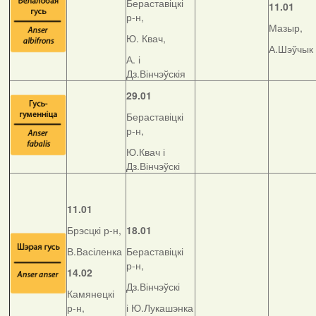
Бераставіцкі
11.01
р-н,
Мазыр,
Ю. Квач,
А.Шэўчык
А. і
Дз.Вінчэўскія
29.01
Бераставіцкі
р-н,
Ю.Квач і
Дз.Вінчэўскі
11.01
Брэсцкі р-н,
18.01
В.Васіленка
Бераставіцкі
р-н,
14.02
Дз.Вінчэўскі
Камянецкі
р-н,
і Ю.Лукашэнка