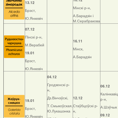
13.12
Мінскі р-н,
Брэст,
А.Барадзін і
Ю.Янкевіч
М.Серабракова
07.12
Пінскі р-н,
16.11
М.Верабей
Мінск,
19.01
А.Барадзін
Брэст,
Ю.Янкевіч
04.12
Гродзенскі р-
06.12
н,
Калінкавіц
Дз.Вінчэўскі,
12.12
р-н,
19.01
Т.Смыкоўская,
Стаўбцоўскі р-
А.Шэўчык
Брэст,
Ю.Лукашэнка
н,
09.12
Ю.Янкевіч