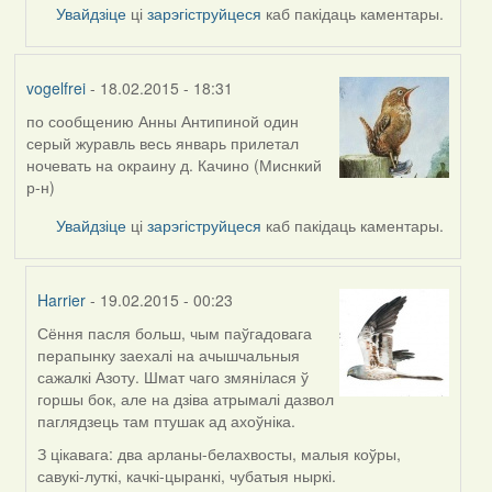
Увайдзіце
ці
зарэгіструйцеся
каб пакідаць каментары.
vogelfrei
- 18.02.2015 - 18:31
по сообщению Анны Антипиной один
серый журавль весь январь прилетал
ночевать на окраину д. Качино (Миснкий
р-н)
Увайдзіце
ці
зарэгіструйцеся
каб пакідаць каментары.
Harrier
- 19.02.2015 - 00:23
Сёння пасля больш, чым паўгадовага
In
перапынку заехалі на ачышчальныя
reply
сажалкі Азоту. Шмат чаго змянілася ў
to
горшы бок, але на дзіва атрымалі дазвол
by
паглядзець там птушак ад ахоўніка.
vogelfrei
З цікавага: два арланы-белахвосты, малыя коўры,
савукі-луткі, качкі-цыранкі, чубатыя ныркі.