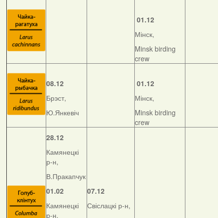
01.12
Мінск,
Minsk birding
crew
08.12
01.12
Брэст,
Мінск,
Ю.Янкевіч
Minsk birding
crew
28.12
Камянецкі
р-н,
В.Пракапчук
01.02
07.12
Камянецкі
Свіслацкі р-н,
р-н,