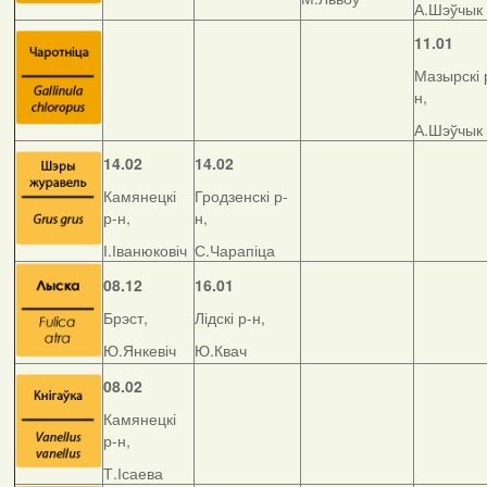
А.Шэўчык
11.01
Мазырскі 
н,
А.Шэўчык
14.02
14.02
Камянецкі
Гродзенскі р-
р-н,
н,
І.Іванюковіч
С.Чарапіца
08.12
16.01
Брэст,
Лідскі р-н,
Ю.Янкевіч
Ю.Квач
08.02
Камянецкі
р-н,
Т.Ісаева