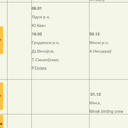
06.01
Лідскі р-н,
Ю.Квач
18.02
30.12
Гродзенскі р-н,
Мінскі р-н,
Дз.Вінчэўскі,
А.Несцераў
Т.Смыкоўская,
P.Dolata
01.12
Мінск,
Minsk birding crew