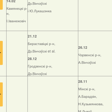
14.02
Дз.Вінчэўскі
Камянецкі р-
і Ю.Лукашэнка
н,
І.Іванюковіч
21.12
Бераставіцкі р-н,
26.12
Дз.Вінчэўскі et al.
Чэрвенскі р-н,
28.12
А.Вінчэўскі
Гродзенскі р-н,
Дз.Вінчэўскі
28.11
Мінскі р-н,
А.Барадзін,
Н.Кузьмянкова,
М.Львоў