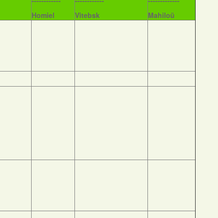
------------
------------
-------------
Homiel
Vitebsk
Mahiloŭ