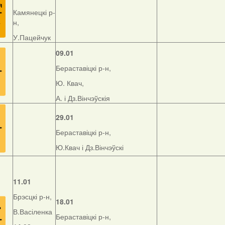
Камянецкі р-
н,
У.Пацейчук
09.01
Бераставіцкі р-н,
Ю. Квач,
А. і Дз.Вінчэўскія
29.01
Бераставіцкі р-н,
Ю.Квач і Дз.Вінчэўскі
11.01
Брэсцкі р-н,
18.01
В.Васіленка
Бераставіцкі р-н,