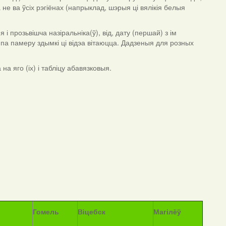
 не ва ўсіх рэгіёнах (напрыклад, шэрыя ці вялікія белыя
 прозьвішча назіральніка(ў), від, дату (першай) з ім
я па памеру здымкі ці відэа вітаюцца. Дадзеныя для розных
а яго (іх) і табліцу абавязковыя.
Гомель
Віцебск
Магілёў