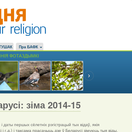
ТУШАК
Пра БАФК
НІЯ ФОТАЗДЫМКІ
русі: зіма 2014-15
даты першых сёлетніх рэгістрацый тых відаў, якія
і г.д.) і таксама прасачыць дзе ў Беларусі зімуюць тыя віды,