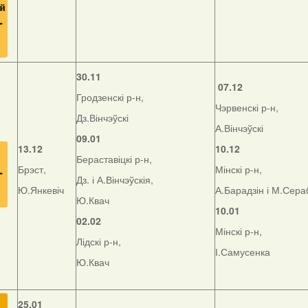
30.11
07.12
Гродзенскі р-н,
Чэрвенскі р-н,
Дз.Вінчэўскі
А.Вінчэўскі
09.01
13.12
10.12
Бераставіцкі р-н,
Брэст,
Мінскі р-н,
Дз. і А.Вінчэўскія,
Ю.Янкевіч
А.Барадзін і М.Сер
Ю.Квач
10.01
02.02
Мінскі р-н,
Лідскі р-н,
І.Самусенка
Ю.Квач
25.01