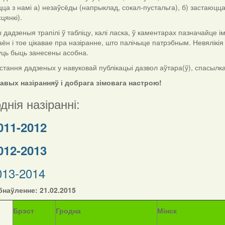
цца з намі а) незаўсёды (напрыклад, сокал-пустальга), б) застаюцца
цянкі).
дзеныя трапілі ў табліцу, калі ласка, ў каментарах пазначайце імя і
аён і тое цікавае пра назіранне, што палічыце патрэбным. Невялікі
уць быць занесены асобна.
тання дадзеных у навуковай публікацыі дазвол аўтара(ў), спасылка н
кавых назіранняў і добрага зімовага настрою!
днія назіранні:
011-2012
012-2013
013-2014
наўленне: 21.02.2015
Б
рэст
Гродна
Мінск