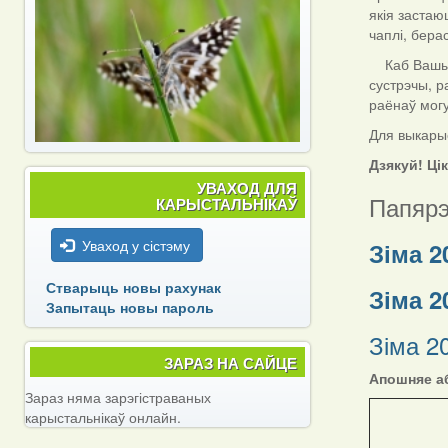
якія застаю
чаплі, берас
Каб Вашы да
сустрэчы, р
раёнаў мог
Для выкарыс
Дзякуй! Ці
УВАХОД ДЛЯ
Папярэ
КАРЫСТАЛЬНІКАЎ
Уваход у сістэму
Зіма 2
Стварыць новы рахунак
Зіма 2
Запытаць новы пароль
Зіма 2
ЗАРАЗ НА САЙЦЕ
Апошняе аб
Зараз няма зарэгістраваных
карыстальнікаў онлайн.