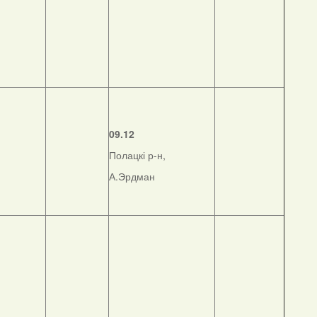
09.12
Полацкі р-н,
А.Эрдман