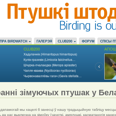
ПРА BIRDWATCH
ГАЛЕРЭЯ
CLUB200
ФОРУМ
СПІСЫ П
CLUB200
АПОШ
Хадулачнік (Himantopus himantopus)
Кулік-гразевік (Limicola falcinellus…
Шчурка-пчалаедка (Merops apiaster)
Чапля-кваква (Nycticorax nycticorax)
Чырвонаваллёвы гагач (Gavia stellata…
ранні зімуючых птушак у Бела
памогай мы хацелі б занесці ў нашу традыцыйную табліцу месцы і 
да нас выключна на зімоўку (чачоткі, амялушкі, касматаногія канюхі 