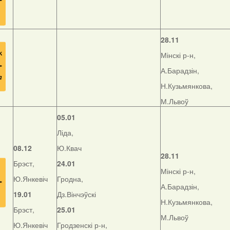
28.11
Мінскі р-н,
А.Барадзін,
Н.Кузьмянкова,
М.Львоў
05.01
Ліда,
08.12
Ю.Квач
28.11
Брэст,
24.01
Мінскі р-н,
Ю.Янкевіч
Гродна,
А.Барадзін,
19.01
Дз.Вінчэўскі
Н.Кузьмянкова,
Брэст,
25.01
М.Львоў
Ю.Янкевіч
Гродзенскі р-н,