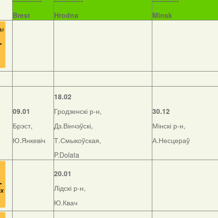
------------
------------
-----------
Brest
Hrodna
Minsk
18.02
09.01
Гродзенскі р-н,
30.12
Брэст,
Дз.Вінчэўскі,
Мінскі р-н,
Ю.Янкевіч
Т.Смыкоўская,
А.Несцераў
P.Dolata
20.01
Лідскі р-н,
Ю.Квач