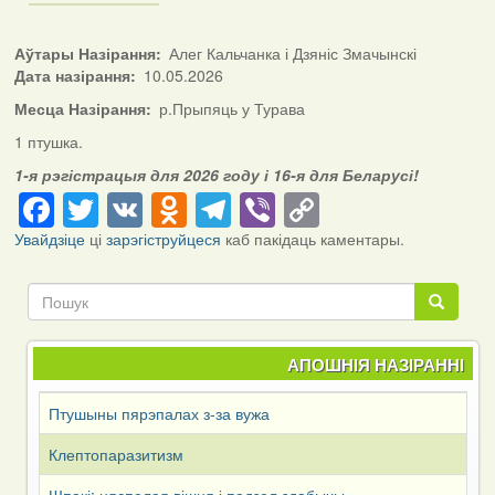
Аўтары Назірання
Алег Кальчанка і Дзяніс Змачынскі
Дата назірання
10.05.2026
Месца Назірання
р.Прыпяць у Турава
1 птушка.
1-я рэгістрацыя для 2026 году і 16-я для Беларусі!
Facebook
Twitter
VK
Odnoklassniki
Telegram
Viber
Copy
Link
Увайдзіце
ці
зарэгіструйцеся
каб пакідаць каментары.
Пошук
Пошук
АПОШНІЯ НАЗІРАННІ
Птушыны пярэпалах з-за вужа
Клептопаразитизм
Шпакі: няспелая вішня і падзел здабычы