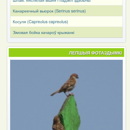
Канареечный вьюрок (Serinus serinus)
Косуля (Capreоlus capreоlus)
Зімовая бойка качароў крыжанкі
ЛЕПШЫЯ ФОТАЗДЫМКІ