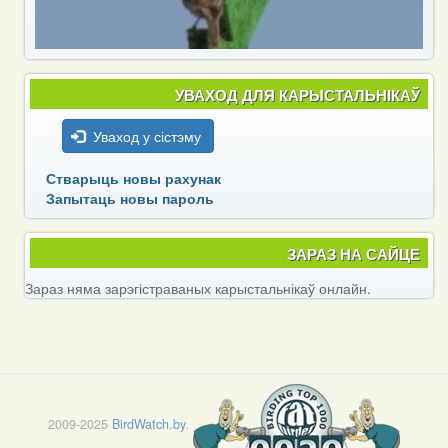
УВАХОД ДЛЯ КАРЫСТАЛЬНІКАЎ
Уваход у сістэму
Стварыць новы рахунак
Запытаць новы пароль
ЗАРАЗ НА САЙЦЕ
Зараз няма зарэгістраваных карыстальнікаў онлайн.
2009-2025
BirdWatch.by
.