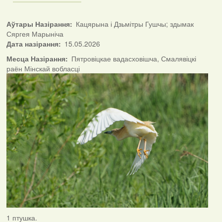
Аўтары Назірання
Кацярына і Дзьмітры Гушчы; здымак
Сяргея Марыніча
Дата назірання
15.05.2026
Месца Назірання
Пятровіцкае вадасховішча, Смалявіцкі
раён Мінскай вобласці
1 птушка.