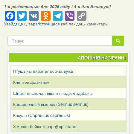
1-я рэгістрацыя для 2026 году і 4-я для Беларусі!
Facebook
Twitter
VK
Odnoklassniki
Telegram
Viber
Copy
Link
Увайдзіце
ці
зарэгіструйцеся
каб пакідаць каментары.
Пошук
Пошук
АПОШНІЯ НАЗІРАННІ
Птушыны пярэпалах з-за вужа
Клептопаразитизм
Шпакі: няспелая вішня і падзел здабычы
Канареечный вьюрок (Serinus serinus)
Косуля (Capreоlus capreоlus)
Зімовая бойка качароў крыжанкі